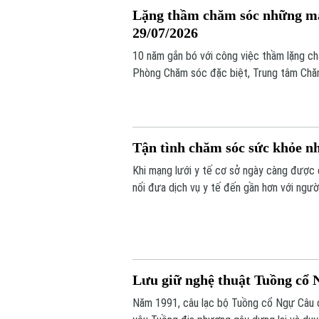
Lặng thầm chăm sóc những mảnh
29/07/2026
10 năm gắn bó với công việc thầm lặng c
Phòng Chăm sóc đặc biệt, Trung tâm Chăm
kiên nhẫn, bao dung và yêu thương vô điề
Tận tình chăm sóc sức khỏe nh
Khi mạng lưới y tế cơ sở ngày càng được 
nối đưa dịch vụ y tế đến gần hơn với ngườ
bệnh, mà còn là sự sẻ chia, đồng hành và
Lưu giữ nghệ thuật Tuồng cổ N
Năm 1991, câu lạc bộ Tuồng cổ Ngự Câu 