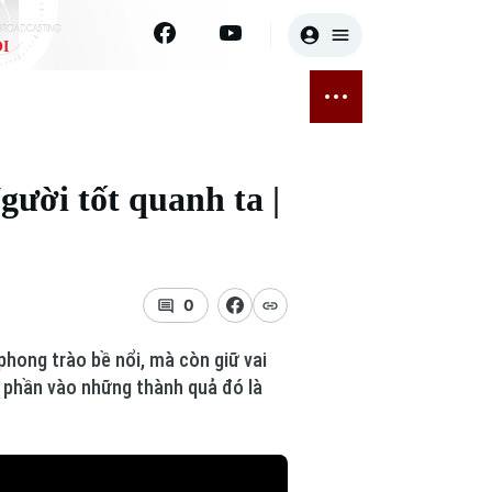
I
E
THỂ THAO
GIẢI TRÍ
ĐÃ PHÁT SÓNG
Bóng đá
Tin tức
gười tốt quanh ta |
ỡng
Quần vợt
Sao
sức khỏe
Golf
Điện ảnh
0
Thời trang
hong trào bề nổi, mà còn giữ vai
Âm nhạc
p phần vào những thành quả đó là