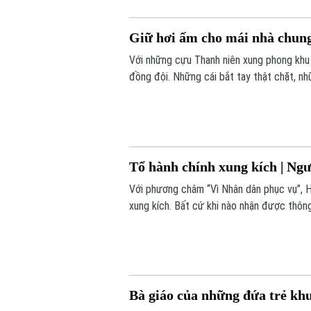
Giữ hơi ấm cho mái nhà chung 
Với những cựu Thanh niên xung phong khu v
đồng đội. Những cái bắt tay thật chặt, nh
gian, đưa họ về lại những năm tháng cùng 
Tổ hành chính xung kích | Ngườ
Với phương châm “Vì Nhân dân phục vụ”, 
xung kích. Bất cứ khi nào nhận được thông
tận nhà người dân.
Bà giáo của những đứa trẻ khuy