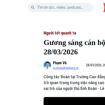
Thứ Năm
THỜI SỰ
HÀ NỘI
THẾ GIỚI
06 Tháng 08, 2026
Hà Nội
Nhịp sống Hà Nộ
Tin tức
Người tốt quanh ta
Gương sáng cán bộ 
Chính trị
Người Hà Nội
Quân s
28/03/2026
Xã hội
Khoảnh khắc Hà 
Hồ sơ
Phạm Vũ
An ninh trật tự
Ẩm thực
28/03/2026, 2
Người V
vu.pham@daihanoi.vn
Công tác Đoàn tại Trường Cao đẳng 
Công nghệ
trò quan trọng trong việc nâng cao
vai trò của người thủ lĩnh Đoàn - L
Skip Ad