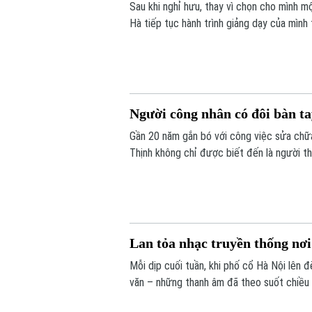
Sau khi nghỉ hưu, thay vì chọn cho mình mộ
Hà tiếp tục hành trình giảng dạy của mình t
bảo trợ trẻ em khuyết tật, có hoàn cảnh k
Người công nhân có đôi bàn tay
Gần 20 năm gắn bó với công việc sửa chữa
Thịnh không chỉ được biết đến là người t
thi đua lao động giỏi, lao động sáng tạo.
Lan tỏa nhạc truyền thống nơi 
Mỗi dịp cuối tuần, khi phố cổ Hà Nội lên đ
văn – những thanh âm đã theo suốt chiều 