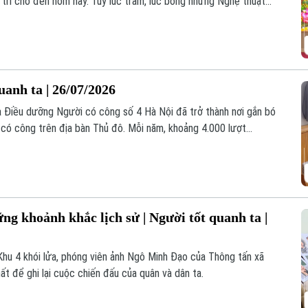
 trì cho đến hôm nay. Tuy lúc trầm, lúc bổng nhưng Nghệ thuật
 bởi những người đam mê môn nghệ thuật truyền thống quê
uanh ta | 26/07/2026
 Điều dưỡng Người có công số 4 Hà Nội đã trở thành nơi gắn bó
i có công trên địa bàn Thủ đô. Mỗi năm, khoảng 4.000 lượt
ợc đón tiếp, chăm sóc, điều dưỡng tại đây.
g khoảnh khắc lịch sử | Người tốt quanh ta |
Khu 4 khói lửa, phóng viên ảnh Ngô Minh Đạo của Thông tấn xã
ất để ghi lại cuộc chiến đấu của quân và dân ta.