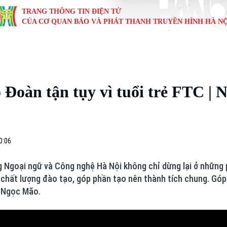
TRANG THÔNG TIN ĐIỆN TỬ
CỦA CƠ QUAN BÁO VÀ PHÁT THANH TRUYỀN HÌNH HÀ NỘ
KINH TẾ
NHÀ ĐẤT
TÀU VÀ XE
GIÁO DỤC
VĂN HÓA
SỨC KHỎ
i
Tin tức
Tin tức
Ô tô
Tin tức
Tin tức
Y tế
Đoàn tận tụy vì tuổi trẻ FTC | N
ự
Cafe sáng
Đầu tư
Tàu
Tuyển sinh
Làng nghề
Dinh dư
Nội
Tài chính Ngân hàng
Căn hộ
Xe máy
Hướng nghiệp
Di tích
Tư vấn 
0:06
iệt 4 phương
Doanh nghiệp
Đất đai
Thị trường
Ngoại ngữ và Công nghệ Hà Nội không chỉ dừng lại ở những p
Kinh nghiệm
Đánh giá
 chất lượng đào tạo, góp phần tạo nên thành tích chung. Gó
ê Ngọc Mão.