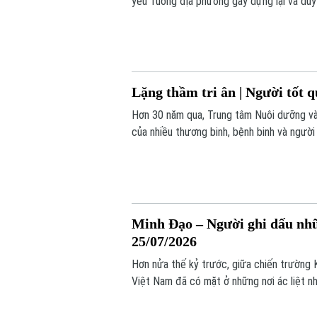
yêu Tuồng địa phương gây dựng lại và duy
Tuồng cổ ở Ngự Câu vẫn được lưu truyền
hương.
Lặng thầm tri ân | Người tốt q
Hơn 30 năm qua, Trung tâm Nuôi dưỡng và
của nhiều thương binh, bệnh binh và ngườ
thương binh, bệnh binh, người có công đư
Minh Đạo – Người ghi dấu nhữn
25/07/2026
Hơn nửa thế kỷ trước, giữa chiến trường 
Việt Nam đã có mặt ở những nơi ác liệt nh