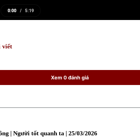
0:00
/
5:19
e
Current
Duration
Time
 viết
Xem 0 đánh giá
ồng | Người tốt quanh ta | 25/03/2026