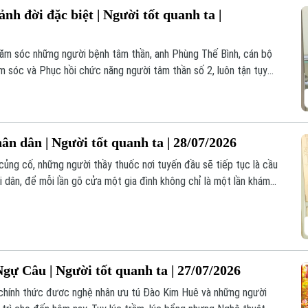
 đời đặc biệt | Người tốt quanh ta |
hăm sóc những người bệnh tâm thần, anh Phùng Thế Bình, cán bộ
 sóc và Phục hồi chức năng người tâm thần số 2, luôn tận tụy
u kiện, chăm sóc từng người bệnh như chính người thân của mình.
ân dân | Người tốt quanh ta | 28/07/2026
củng cố, những người thầy thuốc nơi tuyến đầu sẽ tiếp tục là cầu
i dân, để mỗi lần gõ cửa một gia đình không chỉ là một lần khám
 gìn giữ sức khỏe cho cộng đồng.
gự Câu | Người tốt quanh ta | 27/07/2026
chính thức đươc nghệ nhân ưu tú Đào Kim Huê và những người