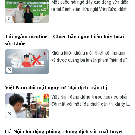
Quần vợt
lòa, Orbis - tổ chức phi chính phủ quốc tế
Một cuộc hội ngộ đầy xúc động vừa diễn
Tin tức
Đã phát sóng
- đã đồng hành với ngành mắt Việt Nam
ra tại Bệnh viện Hữu nghị Việt Đức, đánh
Golf
suốt 30 năm.
dấu mốc 10 năm sau ca vi phẫu ghép da
Sao
đầu lịch sử cho một bệnh nhi mới 2 tuổi.
Điện ảnh
Túi ngậm nicotine – Chiếc bẫy nguy hiểm hủy hoại
sức khỏe
Thời trang
Không khói, không mùi, thiết kế nhỏ gọn
Âm nhạc
và được quảng bá là sản phẩm "hiện đại",
túi ngậm nicotine đang xuất hiện ngày
càng nhiều trên thị trường. Tuy nhiên,
đằng sau vẻ ngoài tưởng như vô hại ấy là
Việt Nam đối mặt nguy cơ ‘đại dịch’ cận thị
những cảnh báo về nguy cơ gây nghiện
cực mạnh, những hệ lụy với sức khỏe và
Việt Nam đang đứng trước nguy cơ phải
thách thức mới đối với công tác quản lý.
đối mặt với một “đại dịch” cận thị khi tỷ lệ
trẻ em và thanh thiếu niên mắc tật khúc
xạ ngày càng gia tăng. Đây là cảnh báo
được các chuyên gia đưa ra tại hội thảo
Hà Nội chủ động phòng, chống dịch sốt xuất huyết
“Giải pháp nâng cao thị lực trong thời đại