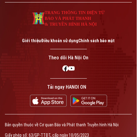
TRANG THÔNG TIN ĐIỆN TỬ
BÁO VÀ PHÁT THANH
& TRUYỀN HÌNH HÀ NỘI
Giới thiệu
Điều khoản sử dụng
Chính sách bảo mật
Theo dõi Hà Nội On
Tải ngay HANOI ON
Bản quyền thuộc về Cơ quan Báo và Phát thanh Truyền hình Hà Nội
Giấy phép số: 63/GP-TTĐT, cấp ngày 10/05/2023