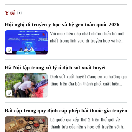
Y tế
Hội nghị di truyền y học và hệ gen toàn quốc 2026
Với mục tiêu cập nhật những tiến bộ mới
nhất trong lĩnh vực di truyền học và hệ
gen, Hội Di truyền Y học Việt Nam phối
hợp cùng Đại học Phenikaa tổ chức Hội
nghị Di truyền Y học và Hệ gen toàn quốc
Hà Nội tập trung xử lý ổ dịch sốt xuất huyết
2026 với chủ đề "Hệ gen, Di truyền Y học
và các tiến bộ trong chẩn đoán, phòng và
Dịch sốt xuất huyết đang có xu hướng gia
điều trị bệnh".
tăng trên địa bàn thành phố, xuất hiện
một số ổ dịch diễn biến phức tạp. Sở Y tế
Hà Nội vừa kiểm tra công tác phòng,
chống dịch tại hai xã Hồng Vân và Phúc
Bất cập trong quy định cấp phép bài thuốc gia truyền
Thọ.
Là quốc gia xếp thứ 2 trên thế giới về
thành tựu của nền y học cổ truyền với hơn