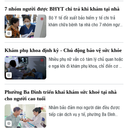
sức khỏe miễn phí cho trẻ dưới 6 tuổi, địa
7 nhóm người được BHYT chi trả khi khám tại nhà
phương đang đồng thời triển khai nhiều
biện pháp phòng, chống dịch bệnh, góp
Bộ Y tế đề xuất bảo hiểm y tế chi trả
phần xây dựng môi trường sống an toàn
khám chữa bệnh tại nhà cho 7 nhóm người
cho người dân.
khó tiếp cận cơ sở y tế, đồng thời mở
rộng thanh toán với khám từ xa và y học
gia đình. Điểm đáng chú ý là lần đầu tiên
Khám phụ khoa định kỳ - Chủ động bảo vệ sức khỏe
quỹ bảo hiểm y tế được đề xuất chi trả
chi phí khám chữa bệnh tại nhà cho nhiều
Nhiều phụ nữ vẫn có tâm lý chủ quan hoặc
nhóm người bệnh không thể, hoặc rất khó
e ngại khi đi khám phụ khoa, chỉ đến cơ sở
đến cơ sở y tế.
y tế khi các triệu chứng đã kéo dài hoặc
ảnh hưởng đến sinh hoạt. Các bác sĩ
khuyến cáo, khám phụ khoa định kỳ giúp
Phường Ba Đình triển khai khám sức khoẻ tại nhà
phát hiện sớm nhiều bệnh lý, điều trị kịp
cho người cao tuổi
thời và bảo vệ sức khỏe lâu dài.
Nhằm bảo đảm mọi người dân đều được
tiếp cận dịch vụ y tế, phường Ba Đình
đang triển khai hoạt động thu thập thông