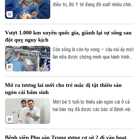
trong “giờ vàng”, mở thêm cơ hội sống và
điều trị, Bộ Y tế đang đề xuất nhiều chính
giảm nguy cơ để lại di chứng cho người
sách mới mang tính đột phá trong dự
bệnh.
thảo Luật sửa đổi, bổ sung một số điều
của Luật Hiến, lấy, ghép mô, bộ phận cơ
Vượt 1.000 km xuyên quốc gia, giành lại sự sống sau
thể người và hiến, lấy xác.
đột quỵ nguy kịch
Còn sống là còn hy vọng — câu nói ấy một
lần nữa được chứng minh qua hành trình
giành giật sự sống đầy kỳ diệu của một
nam giáo viên Việt Nam tại Lào. Bằng sự
kiên cường của người vợ và sự tận tụy
Mở ra tương lai mới cho trẻ mắc dị tật thiểu sản
của các bác sĩ Bệnh viện Bạch Mai, một
ngón cái bẩm sinh
phép màu đã thực sự xảy ra sau hành
trình vượt 1.000 km xuyên đêm.
Một bé 5 tuổi bị thiểu sản ngón cái ở cả
hai bàn tay đã được các bác sĩ Bệnh viện
Hữu nghị Việt Đức thực hiện phẫu thuật
"cái hóa" - chuyển ngón trỏ thành ngón cái
mới. Sau ca mổ đầu tiên, trẻ đã có thể
Bệnh viện Phụ sản Trung ương cơ sở 2 đi vào hoạt