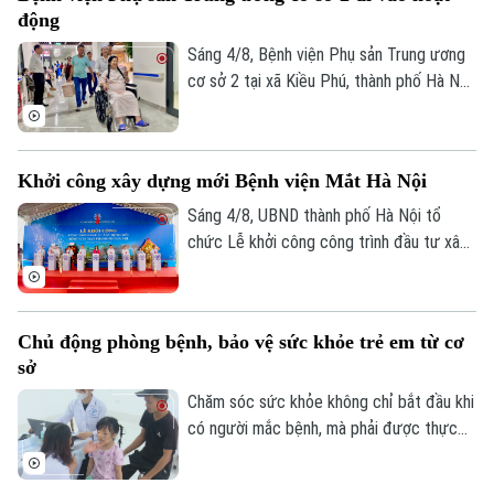
cầm bút, dùng đũa và tự chăm sóc bản
động
thân, mở ra hy vọng phục hồi chức năng
cho những trường hợp dị tật ngón cái
Sáng 4/8, Bệnh viện Phụ sản Trung ương
bẩm sinh nặng.
cơ sở 2 tại xã Kiều Phú, thành phố Hà Nội
chính thức đi vào hoạt động. Ngay từ
sáng sớm, rất đông người dân đã đến
đăng ký khám và sử dụng các dịch vụ y
Khởi công xây dựng mới Bệnh viện Mắt Hà Nội
tế.
Sáng 4/8, UBND thành phố Hà Nội tổ
chức Lễ khởi công công trình đầu tư xây
Liên hệ đường dây nóng (bấm để gọi)
dựng mới Bệnh viện Mắt Hà Nội tại
Tòa soạn
Tòa soạn
phường Phú Lương. Phó Chủ tịch UBND
thành phố Vũ Thu Hà tham dự và phát
0865.116.699 (hotline)
0865.116.699
Chủ động phòng bệnh, bảo vệ sức khỏe trẻ em từ cơ
biểu chỉ đạo tại buổi lễ.
sở
Chăm sóc sức khỏe không chỉ bắt đầu khi
có người mắc bệnh, mà phải được thực
hiện ngay từ công tác phòng ngừa. Tại xã
Phúc Lộc, cùng với chương trình khám