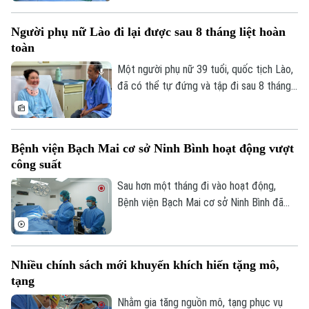
cầm máu thành công, giúp kiểm soát biến
chứng nguy kịch và trở về nhà trong
Người phụ nữ Lào đi lại được sau 8 tháng liệt hoàn
những ngày cuối đời.
toàn
Theo dõi Hà Nội On
Một người phụ nữ 39 tuổi, quốc tịch Lào,
đã có thể tự đứng và tập đi sau 8 tháng
liệt hoàn toàn hai chân nhờ ca vi phẫu giải
ép tủy cổ thành công tại Bệnh viện Bạch
Mai.
Bệnh viện Bạch Mai cơ sở Ninh Bình hoạt động vượt
công suất
Sau hơn một tháng đi vào hoạt động,
Bệnh viện Bạch Mai cơ sở Ninh Bình đã
vượt 100% công suất giường bệnh, nhiều
chuyên khoa có thời điểm tiến sát 150%.
Không chỉ đáp ứng nhu cầu khám chữa
Nhiều chính sách mới khuyến khích hiến tặng mô,
bệnh ngày càng lớn, sự hiện diện của bệnh
tạng
viện còn giúp nhiều ca nhồi máu cơ tim,
đột quỵ não... được cấp cứu, can thiệp
Nhằm gia tăng nguồn mô, tạng phục vụ