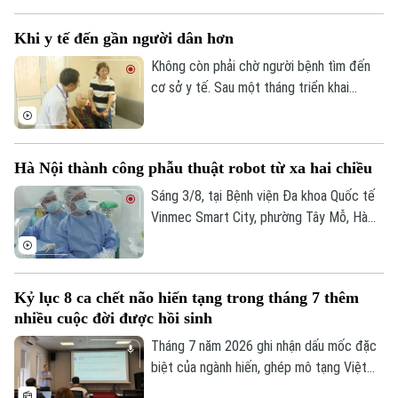
tin y tế và đánh giá sức khỏe tại nhà cho
người cao tuổi, người mắc bệnh mạn tính
Khi y tế đến gần người dân hơn
và các đối tượng có hoàn cảnh đặc biệt
khó khăn trên địa bàn.
Không còn phải chờ người bệnh tìm đến
cơ sở y tế. Sau một tháng triển khai
chương trình khám sức khỏe miễn phí định
kỳ trên địa bàn Hà Nội, ở nhiều nơi, chính
các bác sĩ đã chủ động đến với người
Hà Nội thành công phẫu thuật robot từ xa hai chiều
dân. Và khoảng cách từ dịch vụ y tế đến
mỗi gia đình đang được rút ngắn bằng
Sáng 3/8, tại Bệnh viện Đa khoa Quốc tế
những cách làm rất cụ thể.
Vinmec Smart City, phường Tây Mỗ, Hà
Nội, Sở Y tế Hà Nội phối hợp với Hệ
thống Y tế Vinmec công bố thành công
ca phẫu thuật robot từ xa hai chiều đầu
Kỷ lục 8 ca chết não hiến tạng trong tháng 7 thêm
tiên tại Việt Nam. Đây là bước tiến quan
nhiều cuộc đời được hồi sinh
trọng trong ứng dụng công nghệ cao, mở
Bản quyền thuộc về Cơ quan Báo và Phát thanh Truyền hình Hà Nội Giấy
ra cơ hội để người bệnh được tiếp cận kỹ
Tháng 7 năm 2026 ghi nhận dấu mốc đặc
phép số: Số 63/GP-TTDT, cấp ngày 10/05/2023
thuật chuyên sâu ngay tại địa phương.
biệt của ngành hiến, ghép mô tạng Việt
TRANG THÔNG TIN ĐIỆN TỬ
Nam khi cả nước có 8 trường hợp chết