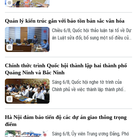
viên Thường trực, Trưởng Ban Đô thị
HĐND thành phố Trần Hợp Dũng đã tiếp
công dân định kỳ.
Quản lý kiến trúc gắn với bảo tồn bản sắc văn hóa
Chiều 6/8, Quốc hội thảo luận tại tổ về Dự
án Luật sửa đổi, bổ sung một số điều của
Luật Kiến trúc. Nhiều đại biểu đồng tình,
dự thảo Luật đã tập trung đổi mới công
tác quản lý hành nghề kiến trúc theo
Chính thức trình Quốc hội thành lập hai thành phố
hướng cắt giảm thủ tục hành chính,
Quảng Ninh và Bắc Ninh
chuyển mạnh từ tiền kiểm sang hậu kiểm
và đẩy mạnh chuyển đổi số.
Sáng 6/8, Quốc hội nghe tờ trình của
Chính phủ về việc thành lập thành phố
Quảng Ninh và thành phố Bắc Ninh.
Hà Nội đảm bảo tiến độ các dự án giao thông trọng
điểm
Sáng 6/8, Ủy viên Trung ương Đảng, Phó