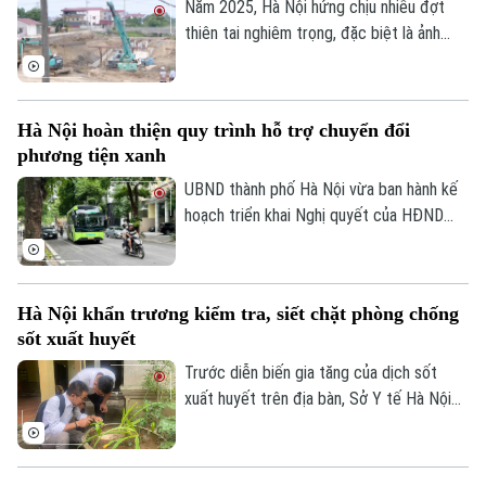
Năm 2025, Hà Nội hứng chịu nhiều đợt
thiên tai nghiêm trọng, đặc biệt là ảnh
Điện ảnh
hưởng của bão số 10, số 11 và mưa lũ lịch
sử. Trước những thiệt hại nặng nề, thành
Thời trang
phố Hà Nội đã thể hiện sự quan tâm đặc
Hà Nội hoàn thiện quy trình hỗ trợ chuyển đổi
biệt bằng việc đầu tư nâng cấp hệ thống
Âm nhạc
phương tiện xanh
đê điều và thủy lợi, đảm bảo an toàn
phòng chống thiên tai trong mùa mưa lũ
UBND thành phố Hà Nội vừa ban hành kế
2026.
hoạch triển khai Nghị quyết của HĐND
Thành phố về hỗ trợ chuyển đổi phương
tiện giao thông đường bộ từ nhiên liệu
hóa thạch sang năng lượng sạch, đồng
Hà Nội khẩn trương kiểm tra, siết chặt phòng chống
thời khuyến khích người dân sử dụng giao
sốt xuất huyết
thông công cộng.
Trước diễn biến gia tăng của dịch sốt
xuất huyết trên địa bàn, Sở Y tế Hà Nội
vừa ban hành công văn khẩn yêu cầu các
xã, phường tăng cường triển khai các biện
pháp phòng, chống dịch. Ngành y tế cũng