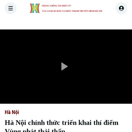
TRANG THÔNG TIN ĐIỆN TỬ
CỦA CƠ QUAN BÁO VÀ PHÁT THANH TRUYỀN HÌNH HÀ NỘI
THỜI SỰ
HÀ NỘI
THẾ GIỚI
KINH TẾ
NHÀ ĐẤT
Play
Video
Hà Nội
Hà Nội chính thức triển khai thí điểm
Vùng phát thải thấp