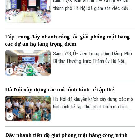
xác định được thông tin để phục vụ giám
Chiều 7/8, Ban Văn hóa – Xã hội HĐND
định ADN.
thành phố Hà Nội đã giám sát việc đầu
tư, khai thác các thiết chế văn hóa, thể
thao trên địa bàn phường Kiến Hưng.
Tập trung đẩy nhanh công tác giải phóng mặt bằng
các dự án hạ tầng trọng điểm
Sáng 7/8, Ủy viên Trung ương Đảng, Phó
Bí thư Thường trực Thành ủy Hà Nội
Nguyễn Trọng Đông, Trưởng ban Chỉ đạo
giải phóng mặt bằng các dự án đầu tư
trên địa bàn thành phố Hà Nội chủ trì hội
Hà Nội xây dựng các mô hình kinh tế tập thể
nghị Ban Chỉ đạo nhằm rà soát, đánh giá
tiến độ công tác giải phóng mặt bằng
Hà Nội đã khuyến khích xây dựng các mô
triển khai các dự án, công trình trọng
hình kinh tế tập thể, phát triển mô hình
điểm trên địa bàn thành phố.
HTX theo Luật năm 2023. Việc kiện toàn,
nâng cao hiệu quả hoạt động của các
HTX đóng vai trò quan trọng trong việc
Đẩy nhanh tiến độ giải phóng mặt bằng công trình
hình thành các mô hình kinh tế tập thể,