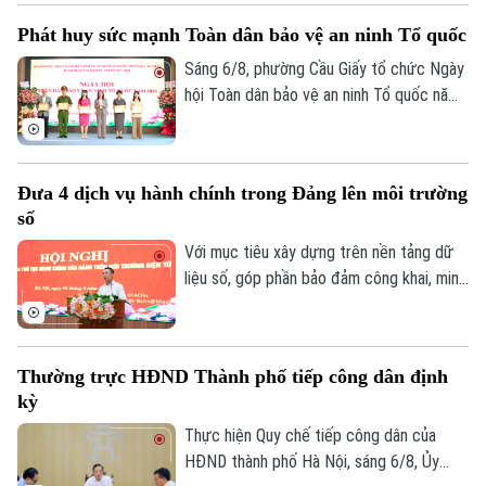
chủ động đổi mới cách làm để vừa bảo
Phát huy sức mạnh Toàn dân bảo vệ an ninh Tổ quốc
đảm tiến độ, vừa nâng cao chất lượng dữ
liệu. Tại phường Lĩnh Nam, nhiều giải pháp
Sáng 6/8, phường Cầu Giấy tổ chức Ngày
sáng tạo đang phát huy hiệu quả rõ nét.
hội Toàn dân bảo vệ an ninh Tổ quốc năm
2026 với sự tham dự của lãnh đạo thành
phố, lãnh đạo phường, lực lượng Công an,
đại diện các cơ quan, đơn vị, doanh
Đưa 4 dịch vụ hành chính trong Đảng lên môi trường
nghiệp và đông đảo nhân dân trên địa
số
bàn.
Với mục tiêu xây dựng trên nền tảng dữ
liệu số, góp phần bảo đảm công khai, minh
bạch và nâng cao hiệu quả điều hành, sáng
6/8, Đảng ủy UBND thành phố Hà Nội tổ
chức hội nghị tập huấn sử dụng 4 thủ tục
Thường trực HĐND Thành phố tiếp công dân định
hành chính của Đảng lên môi trường điện
kỳ
tử cho các tổ chức cơ sở Đảng trực
thuộc.
Thực hiện Quy chế tiếp công dân của
HĐND thành phố Hà Nội, sáng 6/8, Ủy