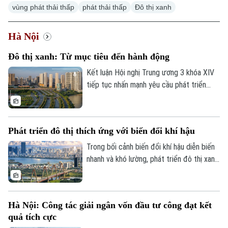
vùng phát thải thấp
phát thải thấp
Đô thị xanh
Hà Nội
Đô thị xanh: Từ mục tiêu đến hành động
Xu hướng
Kết luận Hội nghị Trung ương 3 khóa XIV
tiếp tục nhấn mạnh yêu cầu phát triển
nhanh nhưng phải bền vững; bảo vệ môi
trường, chủ động ứng phó với biến đổi khí
hậu, quản lý và sử dụng hiệu quả tài
Phát triển đô thị thích ứng với biến đổi khí hậu
nguyên, thúc đẩy tăng trưởng xanh, kinh
tế tuần hoàn và chuyển đổi năng lượng.
Trong bối cảnh biến đổi khí hậu diễn biến
Trong bối cảnh biến đổi khí hậu ngày càng
nhanh và khó lường, phát triển đô thị xanh,
rõ nét, đâu là những điểm nghẽn cần tháo
có khả năng thích ứng và chống chịu
gỡ để hiện thực hóa mục tiêu này?
không còn là một lựa chọn, mà đã trở
thành yêu cầu cấp thiết. Tuy nhiên, để
Hà Nội: Công tác giải ngân vốn đầu tư công đạt kết
hiện thực hóa mục tiêu này, bên cạnh đổi
quả tích cực
mới tư duy quy hoạch, Việt Nam cần hoàn