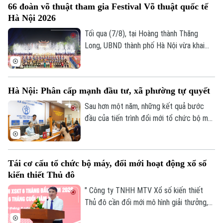
66 đoàn võ thuật tham gia Festival Võ thuật quốc tế
với nhiều thế hệ người dân Thủ đô.
Hà Nội 2026
Tối qua (7/8), tại Hoàng thành Thăng
Long, UBND thành phố Hà Nội vừa khai
mạc Festival Võ thuật quốc tế Hà Nội
2026 với chủ đề “Hào khí Thăng Long -
Tinh hoa võ Việt”.
Hà Nội: Phân cấp mạnh đầu tư, xã phường tự quyết
Sau hơn một năm, những kết quả bước
đầu của tiến trình đổi mới tổ chức bộ máy
và nâng cao hiệu lực, hiệu quả quản trị đã
cho thấy mô hình chính quyền địa phương
hai cấp không chỉ là sự thay đổi về cơ cấu
Tái cơ cấu tổ chức bộ máy, đổi mới hoạt động xổ số
tổ chức, mà là bước chuyển căn bản tổ
kiến thiết Thủ đô
chức lại không gian phát triển và tái cấu
trúc mô hình quản trị của thành phố Hà
" Công ty TNHH MTV Xổ số kiến thiết
Nội.
Thủ đô cần đổi mới mô hình giải thưởng,
kết hợp phương thức xổ số truyền thống