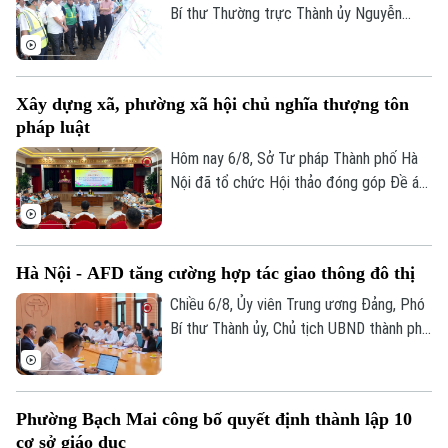
Bí thư Thường trực Thành ủy Nguyễn
Trọng Đông, Trưởng Ban Chỉ đạo giải
phóng mặt bằng các dự án đầu tư trên
địa bàn thành phố Hà Nội, kiểm tra thực
Xây dựng xã, phường xã hội chủ nghĩa thượng tôn
địa một số hạng mục quan trọng.
pháp luật
Hôm nay 6/8, Sở Tư pháp Thành phố Hà
Nội đã tổ chức Hội thảo đóng góp Đề án
“Xây dựng văn hoá tuân thủ pháp luật
Bản quyền thuộc về Cơ quan Báo và Phát thanh Truyền hình Hà Nội Giấy
trong xây dựng xã, phường xã hội chủ
phép số: Số 63/GP-TTDT, cấp ngày 10/05/2023
nghĩa trên địa bàn thành phố Hà Nội”.
TRANG THÔNG TIN ĐIỆN TỬ
Hà Nội - AFD tăng cường hợp tác giao thông đô thị
CỦA CƠ QUAN BÁO VÀ PHÁT THANH TRUYỀN HÌNH HÀ NỘI
Chiều 6/8, Ủy viên Trung ương Đảng, Phó
Bí thư Thành ủy, Chủ tịch UBND thành phố
Số 3-5 Huỳnh Thúc Kháng-Phường Láng-Hà Nội
Hà Nội Vũ Đại Thắng đã tiếp Giám đốc Cơ
Giám đốc: VŨ MINH TUẤN
quan Phát triển Pháp (AFD) tại Việt Nam,
ông Julien Seillan, trao đổi về các dự án
Phó Giám đốc: Nguyễn Kim Khiêm, Nguyễn Minh Đức, Nguyễn Thành Lợi
Phường Bạch Mai công bố quyết định thành lập 10
đang triển khai và định hướng mở rộng
cơ sở giáo dục