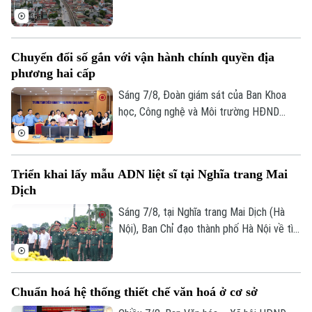
thuật và du lịch mới.
GPMB dự án Trục không gian Quốc lộ 1A,
thời gian qua, xã Thượng Phúc đã tập
trung đồng loạt nhiều giải pháp. Nhờ đó,
Chuyển đổi số gắn với vận hành chính quyền địa
nhiều người dân và doanh nghiệp đã sớm
phương hai cấp
đồng thuận, bàn giao đất để thực hiện
siêu dự án 162.000 tỷ đồng này.
Sáng 7/8, Đoàn giám sát của Ban Khoa
học, Công nghệ và Môi trường HĐND
thành phố Hà Nội giám sát tình hình thực
hiện công tác chuyển đổi số trên địa bàn
xã Quang Minh giai đoạn 2025-2026.
Triển khai lấy mẫu ADN liệt sĩ tại Nghĩa trang Mai
Dịch
Sáng 7/8, tại Nghĩa trang Mai Dịch (Hà
Nội), Ban Chỉ đạo thành phố Hà Nội về tìm
kiếm, quy tập và xác định danh tính hài
cốt liệt sĩ trang trọng tổ chức Lễ dâng
hương tưởng niệm và chính thức triển
Chuẩn hoá hệ thống thiết chế văn hoá ở cơ sở
khai công tác lấy mẫu hài cốt liệt sĩ chưa