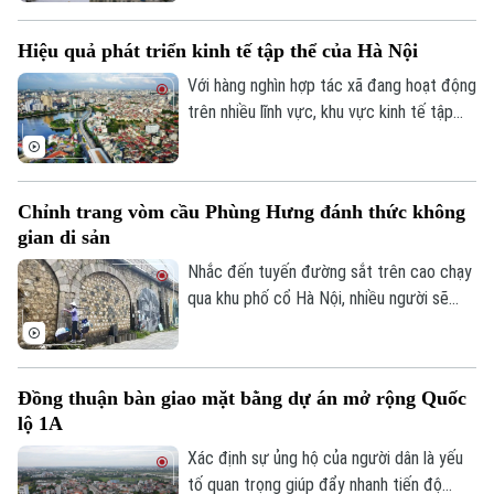
bàn xã năm 2026.
dân, sông Lừ từng được kỳ vọng sẽ trở
thành không gian xanh giữa lòng Thủ đô.
Hiệu quả phát triển kinh tế tập thể của Hà Nội
Tuy nhiên, thực tế hiện nay, nhiều đoạn
sông vẫn bị rác thải phủ kín mặt nước, gây
Với hàng nghìn hợp tác xã đang hoạt động
ô nhiễm và ảnh hưởng đến dòng chảy.
trên nhiều lĩnh vực, khu vực kinh tế tập
thể không chỉ tạo việc làm, nâng cao thu
nhập cho người dân mà còn góp phần xây
dựng chuỗi giá trị. Khi được tháo gỡ
Chỉnh trang vòm cầu Phùng Hưng đánh thức không
những điểm nghẽn đây sẽ là một trong
gian di sản
những động lực quan trọng đóng góp vào
tăng trưởng nhanh và bền vững của Thủ
Nhắc đến tuyến đường sắt trên cao chạy
đô.
qua khu phố cổ Hà Nội, nhiều người sẽ
nhớ ngay đến dãy 131 vòm cầu đá mang
dấu ấn hơn một thế kỷ. Không chỉ là một
công trình hạ tầng, đây còn là một phần
Đồng thuận bàn giao mặt bằng dự án mở rộng Quốc
ký ức đô thị của Thủ đô. Trong thời gian
lộ 1A
tới, khu vực này sẽ được chỉnh trang theo
hướng bảo tồn kết hợp phát huy giá trị di
Xác định sự ủng hộ của người dân là yếu
sản, mở ra một không gian văn hóa, nghệ
tố quan trọng giúp đẩy nhanh tiến độ
Theo dõi Hà Nội On