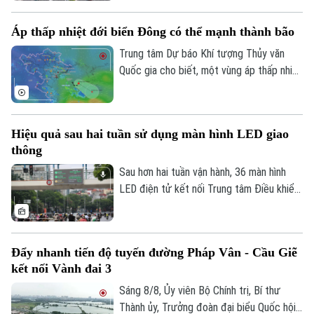
phóng mặt bằng. Hà Nội đặt mục tiêu
hoàn thành trong tháng 9 để tạo điều kiện
Áp thấp nhiệt đới biển Đông có thể mạnh thành bão
triển khai đồng bộ dự án gần 162.000 tỷ
đồng.
Trung tâm Dự báo Khí tượng Thủy văn
Quốc gia cho biết, một vùng áp thấp nhiệt
đới vừa hình thành ngay trên khu vực Vịnh
Bắc Bộ. Mặc dù áp thấp nhiệt đới này ít
có khả năng mạnh lên thành bão và không
Hiệu quả sau hai tuần sử dụng màn hình LED giao
đi trực tiếp vào đất liền, nhưng diễn biến
thông
của nó vẫn sẽ gây ra thời tiết xấu cho
vùng biển phía Bắc và khu vực Hà Nội
Sau hơn hai tuần vận hành, 36 màn hình
trong những ngày tới.
LED điện tử kết nối Trung tâm Điều khiển
Liên hệ đường dây nóng (bấm để gọi)
giao thông Công an Hà Nội đã phát huy rõ
Tòa soạn
Tòa soạn
hiệu quả. Việc cập nhật thông tin thời gian
thực giúp người dân chủ động chọn lộ
0865.116.699 (hotline)
0865.116.699
Đẩy nhanh tiến độ tuyến đường Pháp Vân - Cầu Giẽ
trình, hạn chế tối đa đi vào các điểm ùn
kết nối Vành đai 3
tắc.
Sáng 8/8, Ủy viên Bộ Chính trị, Bí thư
Thành ủy, Trưởng đoàn đại biểu Quốc hội