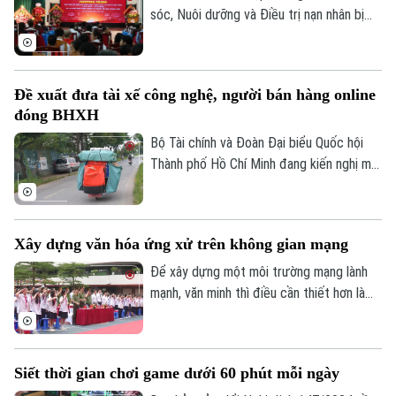
sóc, Nuôi dưỡng và Điều trị nạn nhân bị
nhiễm chất độc da cam/dioxin thành phố
Hà Nội trực thuộc Sở Nội Vụ Hà Nội đã
trở thành điểm tựa cho hàng trăm nạn
Đề xuất đưa tài xế công nghệ, người bán hàng online
nhân và gia đình nạn nhân nhiễm chất độc
đóng BHXH
da cam/dioxin trên địa bàn Thành phố.
Bộ Tài chính và Đoàn Đại biểu Quốc hội
Thành phố Hồ Chí Minh đang kiến nghị mở
rộng nhóm đối tượng đóng bảo hiểm xã
hội bắt buộc đối với người lao động có
thu nhập từ nền tảng số như tài xế công
Xây dựng văn hóa ứng xử trên không gian mạng
nghệ, người giao hàng hay người bán hàng
online trên các sàn thương mại điện tử.
Để xây dựng một môi trường mạng lành
mạnh, văn minh thì điều cần thiết hơn là
mỗi người phải hình thành văn hóa ứng xử
số, biết kiểm chứng thông tin trước khi
chia sẻ, tôn trọng sự thật và quyền, lợi ích
Siết thời gian chơi game dưới 60 phút mỗi ngày
hợp pháp của người khác. Vậy làm thế nào