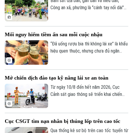
Bám sát địa bàn, gần dân và hiểu dân,
Công an xã, phường là "cánh tay nối dài"
giúp Công an Thủ đô giải quyết hiệu quả
các vấn đề an ninh trật tự ngay từ cơ sở,
dập tắt rủi ro phát sinh ngay từ thời điểm
Mối nguy hiểm tiềm ẩn sau mỗi cuộc nhậu
manh nha.
“Đã uống rượu bia thì không lái xe” là khẩu
hiệu quen thuộc, nhưng chưa đủ ngăn
nhiều người cầm lái sau khi sử dụng chất
có cồn. Chỉ một chút chủ quan, khả năng
làm chủ phương tiện suy giảm đáng kể,
Mở chiến dịch đào tạo kỹ năng lái xe an toàn
mở đường cho những hậu quả giao thông
đáng tiếc.
Từ ngày 10/8 đến hết năm 2026, Cục
Cảnh sát giao thông sẽ triển khai chiến
dịch đào tạo kỹ năng lái xe an toàn trên
phạm vi toàn quốc. Nội dung đào tạo tập
trung vào các kỹ năng cơ bản về quy tắc
Cục CSGT tìm nạn nhân bị thủng lốp trên cao tốc
tham gia giao thông và kỹ năng phòng
Bản quyền thuộc về Cơ quan Báo và Phát thanh Truyền hình Hà Nội Giấy
ngừa tai nạn.
Qua thống kê sơ bộ trên cao tốc tuyến từ