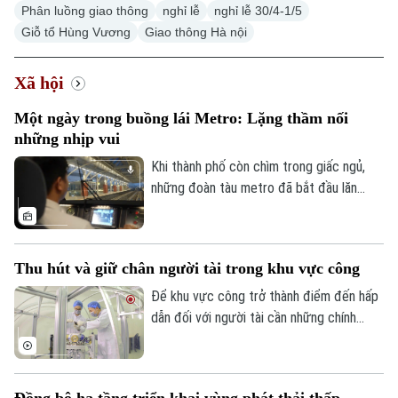
Phân luồng giao thông
nghỉ lễ
nghỉ lễ 30/4-1/5
Giỗ tổ Hùng Vương
Giao thông Hà nội
Xã hội
Một ngày trong buồng lái Metro: Lặng thầm nối
những nhịp vui
Khi thành phố còn chìm trong giấc ngủ,
những đoàn tàu metro đã bắt đầu lăn
bánh, nối những nhịp đầu tiên của một
ngày mới. Và phía sau mỗi chuyến tàu ấy là
những người lái tàu làm việc trong một
Thu hút và giữ chân người tài trong khu vực công
không gian rất đặc biệt - nơi mỗi thao tác
đều đòi hỏi sự chính xác, mỗi hành trình
Để khu vực công trở thành điểm đến hấp
cần sự tập trung cao độ và công nghệ
dẫn đối với người tài cần những chính
luôn hiện diện trong từng khoảnh khắc.
sách mang tính đột phá, hướng tới xây
dựng một hệ sinh thái thu hút, trọng dụng
và giữ chân nhân tài một cách thực chất,
Đồng bộ hạ tầng triển khai vùng phát thải thấp