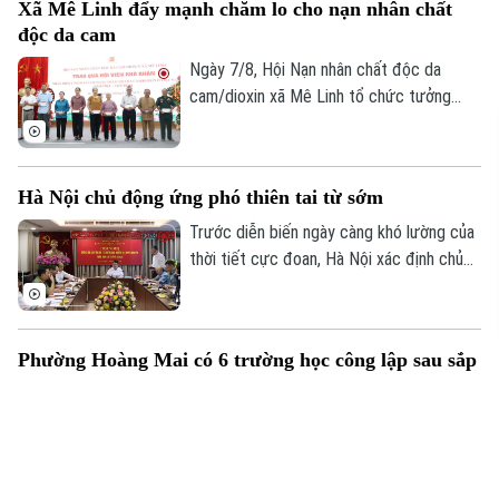
Xã Mê Linh đẩy mạnh chăm lo cho nạn nhân chất
độc da cam
Ngày 7/8, Hội Nạn nhân chất độc da
cam/dioxin xã Mê Linh tổ chức tưởng
niệm 65 năm Ngày Thảm họa da cam ở
Việt Nam (10/8/1961 – 10/8/2026).
Hà Nội chủ động ứng phó thiên tai từ sớm
Trước diễn biến ngày càng khó lường của
thời tiết cực đoan, Hà Nội xác định chủ
động phòng ngừa, chuẩn bị lực lượng và
sẵn sàng ứng phó là yêu cầu xuyên suốt
trong công tác phòng, chống thiên tai và
Phường Hoàng Mai có 6 trường học công lập sau sắp
tìm kiếm cứu nạn.
xếp
Sáng 7/8, Đảng ủy phường Hoàng Mai
công bố các nghị quyết, quyết định về
sắp xếp, tổ chức lại các cơ sở giáo dục