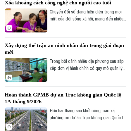
Xóa khoảng cách công nghệ cho người cao tuổi
diễn biến phức tạp. Vậy đâu là ranh giới
giữa quyền tự do ngôn luận và hành vi vi
Chuyển đổi số đang hiện diện trong mọi
phạm pháp luật?
mặt của đời sống xã hội, mang đến nhiều
tiện ích. Trong sự phát triển mạnh mẽ của
công nghệ, vẫn còn một bộ phận người
dân, đặc biệt là người cao tuổi, gặp khó
Xây dựng thế trận an ninh nhân dân trong giai đoạn
khăn trong tiếp cận và sử dụng các nền
mới
tảng số.
Trong bối cảnh nhiều địa phương sau sắp
xếp đơn vị hành chính có quy mô quản lý
lớn hơn, yêu cầu bảo đảm an ninh, trật tự
cũng đặt ra những nhiệm vụ mới. Bên cạnh
vai trò nòng cốt của lực lượng công an,
Hoàn thành GPMB dự án Trục không gian Quốc lộ
việc phát huy sức mạnh của nhân dân, xây
1A tháng 9/2026
dựng các mô hình tự quản và ứng dụng
công nghệ trong kết nối, trao đổi thông
Hơn hai tháng sau khởi công, các xã,
tin đang trở thành giải pháp quan trọng
phường có dự án Trục không gian Quốc lộ
để giữ gìn bình yên từ cơ sở.
1A đi qua đang đồng loạt đẩy nhanh giải