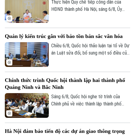
thuộc.
Thực hiện Quy chế tiếp công dân của
HĐND thành phố Hà Nội, sáng 6/8, Ủy
viên Thường trực, Trưởng Ban Đô thị
HĐND thành phố Trần Hợp Dũng đã tiếp
công dân định kỳ.
Quản lý kiến trúc gắn với bảo tồn bản sắc văn hóa
Chiều 6/8, Quốc hội thảo luận tại tổ về Dự
án Luật sửa đổi, bổ sung một số điều của
Luật Kiến trúc. Nhiều đại biểu đồng tình,
Bản quyền thuộc về Cơ quan Báo và Phát thanh Truyền hình Hà Nội Giấy
dự thảo Luật đã tập trung đổi mới công
phép số: Số 63/GP-TTDT, cấp ngày 10/05/2023
tác quản lý hành nghề kiến trúc theo
Chính thức trình Quốc hội thành lập hai thành phố
TRANG THÔNG TIN ĐIỆN TỬ
hướng cắt giảm thủ tục hành chính,
Quảng Ninh và Bắc Ninh
chuyển mạnh từ tiền kiểm sang hậu kiểm
CỦA CƠ QUAN BÁO VÀ PHÁT THANH TRUYỀN HÌNH HÀ NỘI
và đẩy mạnh chuyển đổi số.
Sáng 6/8, Quốc hội nghe tờ trình của
Số 3-5 Huỳnh Thúc Kháng-Phường Láng-Hà Nội
Chính phủ về việc thành lập thành phố
Quảng Ninh và thành phố Bắc Ninh.
Giám đốc: VŨ MINH TUẤN
Phó Giám đốc: Nguyễn Kim Khiêm, Nguyễn Minh Đức, Nguyễn Thành Lợi
Hà Nội đảm bảo tiến độ các dự án giao thông trọng