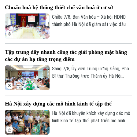
Làng nghề
hương tưởng niệm và chính thức triển
Y tế
Thể thao
Chuẩn hoá hệ thống thiết chế văn hoá ở cơ sở
Đánh giá
khai công tác lấy mẫu hài cốt liệt sĩ chưa
Di tích
xác định được thông tin để phục vụ giám
Chiều 7/8, Ban Văn hóa – Xã hội HĐND
Dinh dưỡng
Bóng đá
Giải trí
định ADN.
thành phố Hà Nội đã giám sát việc đầu
tư, khai thác các thiết chế văn hóa, thể
Tư vấn sức khỏe
Quần vợt
thao trên địa bàn phường Kiến Hưng.
Tin tức
Đã phát sóng
Golf
Tập trung đẩy nhanh công tác giải phóng mặt bằng
Sao
các dự án hạ tầng trọng điểm
Điện ảnh
Sáng 7/8, Ủy viên Trung ương Đảng, Phó
Bí thư Thường trực Thành ủy Hà Nội
Thời trang
Nguyễn Trọng Đông, Trưởng ban Chỉ đạo
giải phóng mặt bằng các dự án đầu tư
Âm nhạc
trên địa bàn thành phố Hà Nội chủ trì hội
Hà Nội xây dựng các mô hình kinh tế tập thể
nghị Ban Chỉ đạo nhằm rà soát, đánh giá
tiến độ công tác giải phóng mặt bằng
Hà Nội đã khuyến khích xây dựng các mô
triển khai các dự án, công trình trọng
hình kinh tế tập thể, phát triển mô hình
điểm trên địa bàn thành phố.
HTX theo Luật năm 2023. Việc kiện toàn,
nâng cao hiệu quả hoạt động của các