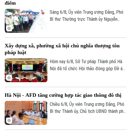
điểm
Sáng 6/8, Ủy viên Trung ương Đảng, Phó
Bí thư Thường trực Thành ủy Nguyễn
Trọng Đông, Trưởng Ban Chỉ đạo giải
phóng mặt bằng các dự án đầu tư trên
địa bàn thành phố Hà Nội, kiểm tra thực
Xây dựng xã, phường xã hội chủ nghĩa thượng tôn
địa một số hạng mục quan trọng.
pháp luật
Hôm nay 6/8, Sở Tư pháp Thành phố Hà
Nội đã tổ chức Hội thảo đóng góp Đề án
“Xây dựng văn hoá tuân thủ pháp luật
trong xây dựng xã, phường xã hội chủ
nghĩa trên địa bàn thành phố Hà Nội”.
Hà Nội - AFD tăng cường hợp tác giao thông đô thị
Chiều 6/8, Ủy viên Trung ương Đảng, Phó
Bí thư Thành ủy, Chủ tịch UBND thành phố
Hà Nội Vũ Đại Thắng đã tiếp Giám đốc Cơ
quan Phát triển Pháp (AFD) tại Việt Nam,