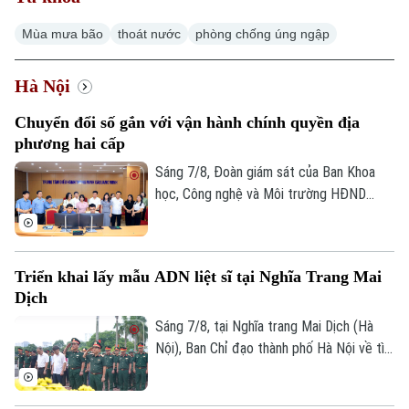
Hà Nội
Hà Nội
Mùa mưa bão
thoát nước
phòng chống úng ngập
Chính trị
Nhịp sống Hà Nội
Thế giới
Hà Nội
Xã hội
Người Hà Nội
Tin tức
Kinh tế
Chuyển đổi số gắn với vận hành chính quyền địa
An ninh trật tự
Khoảnh khắc Hà Nội
phương hai cấp
Quân sự
Tin tức
Nhà đất
Sáng 7/8, Đoàn giám sát của Ban Khoa
Công nghệ
Ẩm thực
Hồ sơ
học, Công nghệ và Môi trường HĐND
Cafe sáng
Tin tức
thành phố Hà Nội giám sát tình hình thực
Tàu và Xe
Người Việt 4 phương
hiện công tác chuyển đổi số trên địa bàn
Tài chính Ngân hàng
Đầu tư
xã Quang Minh giai đoạn 2025-2026.
Ô tô
Giáo dục
Triển khai lấy mẫu ADN liệt sĩ tại Nghĩa Trang Mai
Doanh nghiệp
Dịch
Căn hộ
Tàu
Tin tức
Văn hóa
Sáng 7/8, tại Nghĩa trang Mai Dịch (Hà
Đất đai
Nội), Ban Chỉ đạo thành phố Hà Nội về tìm
Xe máy
Tuyển sinh
Tin tức
kiếm, quy tập và xác định danh tính hài
Sức khỏe
Kinh nghiệm
Thị trường
cốt liệt sĩ trang trọng tổ chức Lễ dâng
Hướng nghiệp