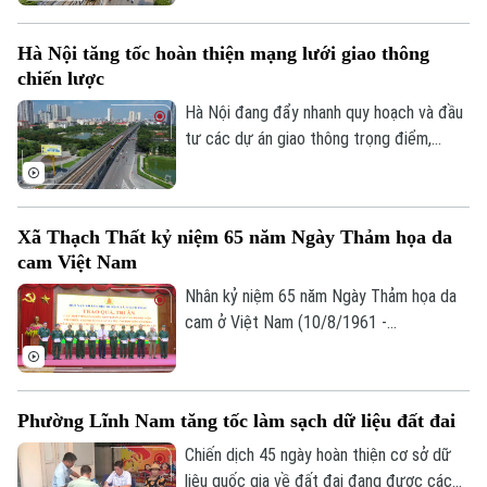
giao thông mà còn mở ra cơ hội hiện thực
hóa mô hình phát triển đô thị theo định
Hà Nội tăng tốc hoàn thiện mạng lưới giao thông
hướng giao thông công cộng - TOD. Đây
chiến lược
được xem là "chìa khóa" để kết nối giao
thông với quy hoạch đô thị, khai thác hiệu
Hà Nội đang đẩy nhanh quy hoạch và đầu
quả quỹ đất và từng bước hình thành
tư các dự án giao thông trọng điểm,
những không gian sống hiện đại, bền vững.
trong đó đặt mục tiêu khép kín 5 tuyến
đường vành đai vào năm 2027 và tiếp tục
nghiên cứu bổ sung nhiều tuyến đường
Xã Thạch Thất kỷ niệm 65 năm Ngày Thảm họa da
sắt đô thị, kỳ vọng sẽ tạo động lực phát
cam Việt Nam
triển kinh tế - xã hội và giải quyết bài toán
ùn tắc giao thông của Thủ đô.
Nhân kỷ niệm 65 năm Ngày Thảm họa da
cam ở Việt Nam (10/8/1961 -
10/8/2026), Hội Nạn nhân chất độc da
cam/dioxin xã Thạch Thất tổ chức lễ kỷ
niệm và trao quà cho các nạn nhân chất
Phường Lĩnh Nam tăng tốc làm sạch dữ liệu đất đai
độc da cam trên địa bàn.
Chiến dịch 45 ngày hoàn thiện cơ sở dữ
liệu quốc gia về đất đai đang được các