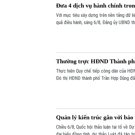
Đưa 4 dịch vụ hành chính tro
Với mục tiêu xây dựng trên nền tảng dữ l
quả điều hành, sáng 6/8, Đảng ủy UBND th
chính của Đảng lên môi trường điện tử c
Thường trực HĐND Thành phố 
Thực hiện Quy chế tiếp công dân của HĐN
Đô thị HĐND thành phố Trần Hợp Dũng đã 
Quản lý kiến trúc gắn với bảo
Chiều 6/8, Quốc hội thảo luận tại tổ về D
đại biểu đồng tình, dự thảo Luật đã tập t