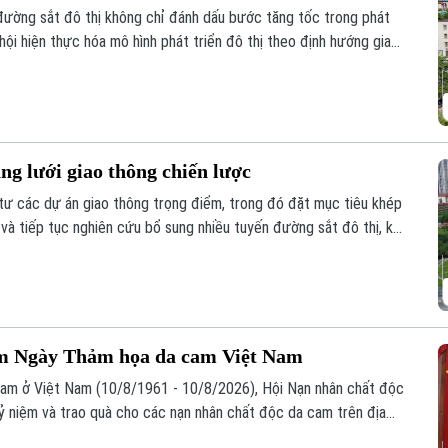
đường sắt đô thị không chỉ đánh dấu bước tăng tốc trong phát
hội hiện thực hóa mô hình phát triển đô thị theo định hướng giao
hìa khóa" để kết nối giao thông với quy hoạch đô thị, khai thác
 những không gian sống hiện đại, bền vững.
ng lưới giao thông chiến lược
tư các dự án giao thông trọng điểm, trong đó đặt mục tiêu khép
và tiếp tục nghiên cứu bổ sung nhiều tuyến đường sắt đô thị, kỳ
xã hội và giải quyết bài toán ùn tắc giao thông của Thủ đô.
ăm Ngày Thảm họa da cam Việt Nam
am ở Việt Nam (10/8/1961 - 10/8/2026), Hội Nạn nhân chất độc
ỷ niệm và trao quà cho các nạn nhân chất độc da cam trên địa