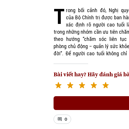
T
rong bối cảnh đó, Nghị quy
thọ" mà phải "sống khỏe", bên cạ
của Bộ Chính trị được ban h
chương trình y tế chuyên sâu, rất
xác định rõ người cao tuổi 
vào cuộc đồng bộ của hệ thống hộ
trong những nhóm cần ưu tiên chă
theo hướng “chăm sóc liên tục
phòng chủ động – quản lý sức khỏ
đời”. Để người cao tuổi không chỉ
Bài viết hay? Hãy đánh giá bà
0