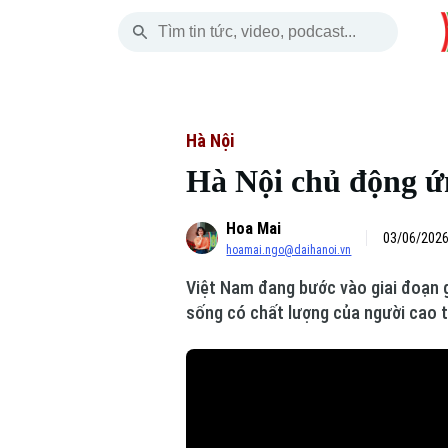
Thứ Sáu
THỜI SỰ
HÀ NỘI
THẾ GIỚI
07 Tháng 08, 2026
Hà Nội
Nhịp sống Hà Nộ
Tin tức
Hà Nội
Hà Nội chủ động ứn
Chính trị
Người Hà Nội
Quân s
Hoa Mai
Xã hội
Khoảnh khắc Hà 
Hồ sơ
03/06/2026
hoamai.ngo@daihanoi.vn
An ninh trật tự
Ẩm thực
Người V
Việt Nam đang bước vào giai đoạn g
sống có chất lượng của người cao t
Công nghệ