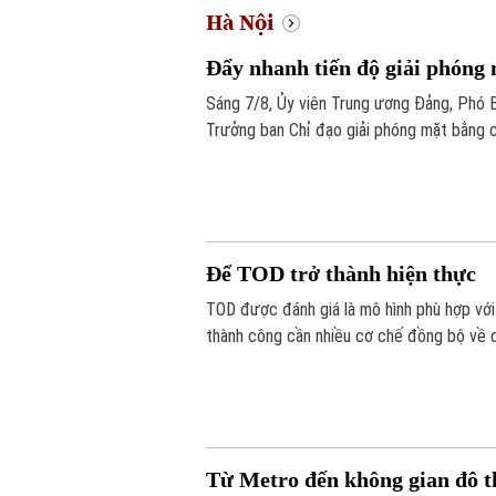
Hà Nội
Đẩy nhanh tiến độ giải phóng 
Sáng 7/8, Ủy viên Trung ương Đảng, Phó 
Trưởng ban Chỉ đạo giải phóng mặt bằng c
làm việc với các sở, ngành và địa phương 
trình trọng điểm trên địa bàn thành phố.
Để TOD trở thành hiện thực
TOD được đánh giá là mô hình phù hợp với 
thành công cần nhiều cơ chế đồng bộ về q
và Phát thanh, Truyền hình Hà Nội đã có 
Đường sắt đô thị Hà Nội.
Từ Metro đến không gian đô t