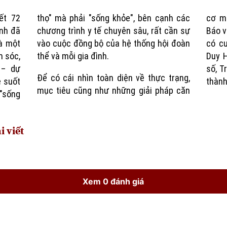
ết 72
nh các
cơ mà
ành đã
 cần sự
Báo v
là một
i đoàn
có cu
m sóc,
thể và mỗi gia đình.
Duy H
 – dự
số, T
Để có cái nhìn toàn diện về thực trạng,
e suốt
thành
mục tiêu cũng như những giải pháp căn
 "sống
i viết
Xem 0 đánh giá