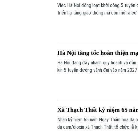
Việc Hà Nội đồng loạt khởi công 5 tuyến 
triển hạ tầng giao thông mà còn mở ra cơ 
thông công cộng - TOD. Đây được xem là "c
hiệu quả quỹ đất và từng bước hình thành
Hà Nội tăng tốc hoàn thiện mạ
Hà Nội đang đẩy nhanh quy hoạch và đầu 
kín 5 tuyến đường vành đai vào năm 2027 
vọng sẽ tạo động lực phát triển kinh tế - 
Xã Thạch Thất kỷ niệm 65 n
Nhân kỷ niệm 65 năm Ngày Thảm họa da c
da cam/dioxin xã Thạch Thất tổ chức lễ k
bàn.