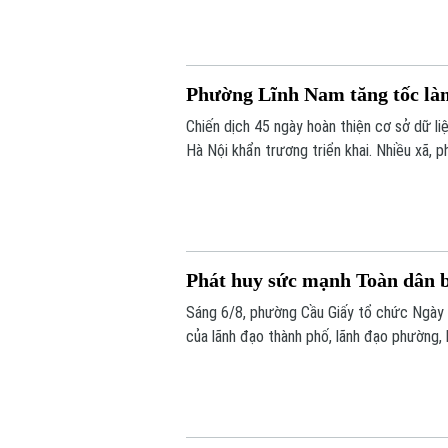
Phường Lĩnh Nam tăng tốc làm
Chiến dịch 45 ngày hoàn thiện cơ sở dữ l
Hà Nội khẩn trương triển khai. Nhiều xã,
vừa nâng cao chất lượng dữ liệu. Tại phườ
nét.
Phát huy sức mạnh Toàn dân b
Sáng 6/8, phường Cầu Giấy tổ chức Ngày 
của lãnh đạo thành phố, lãnh đạo phường, 
đông đảo nhân dân trên địa bàn.