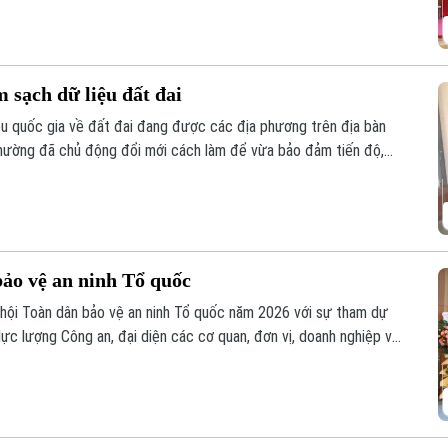
 sạch dữ liệu đất đai
iệu quốc gia về đất đai đang được các địa phương trên địa bàn
 phường đã chủ động đổi mới cách làm để vừa bảo đảm tiến độ,
ng Lĩnh Nam, nhiều giải pháp sáng tạo đang phát huy hiệu quả rõ
ảo vệ an ninh Tổ quốc
hội Toàn dân bảo vệ an ninh Tổ quốc năm 2026 với sự tham dự
lực lượng Công an, đại diện các cơ quan, đơn vị, doanh nghiệp và