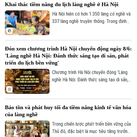
Khai thác tiềm năng du lịch làng nghề ở Hà Nội
hạn để các làng nghề không chỉ tồn tại
mà còn phát triển mạnh mẽ trong bối
Hà Nội hiện có hơn 1.350 làng có nghề và
cảnh mới.
337 làng nghề truyền thống. Trong định
hướng phát triển bền vững làng nghề,
thành phố Hà Nội đang tập trung quy
hoạch theo hướng phát triển du lịch làng
Đón xem chương trình Hà Nội chuyển động ngày 8/6:
nghề. Từ những sản phẩm OCOP đặc sản,
'Làng nghề Hà Nội: Đánh thức sáng tạo di sản, phát
tinh hoa ẩm thực Hà thành gắn với hoạt
triển du lịch bền vứng'
động du lịch làng nghề đang được Hà Nội
Chương trình Hà Nội chuyển động 'Làng
khai thác nhằm tạo ra sản phẩm du lịch
nghề Hà Nội: Đánh thức sáng tạo di sản,
độc đáo thu hút du khách.
phát triển du lịch bền vứng' sẽ phát sóng
trực tiếp trên các nền tảng của Cơ quan
Báo và Phát thanh, Truyền hình Hà Nội
Bảo tồn và phát huy tối đa tiềm năng kinh tế văn hóa
vào 19h hôm nay, ngày 8/6.
của làng nghề
Trong chiến lược phát triển bền vững của
Thủ đô, đặc biệt là mục tiêu tăng trưởng