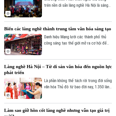
làng nghề tiếp cận thị trường, từ đó tăng
trên nền di sản làng nghề Hà Nội là sáng
doanh thu 30-40%.
kiến do Sở Văn hóa và Thể thao Hà Nội và
Tạp chí Kiến trúc phối hợp triển khai,
hướng tới xây dựng hệ sinh thái kết nối
Biến các làng nghề thành trung tâm văn hóa sáng tạo
giữa nghệ nhân, làng nghề truyền thống
với nhà thiết kế, nghệ sĩ, trường đại học,
Danh hiệu Mạng lưới các thành phố thủ
doanh nghiệp và cộng đồng sáng tạo.
công sáng tạo thế giới mở ra cơ hội để
các làng nghề bước vào một giai đoạn
phát triển mới, nơi văn hóa, du lịch và kinh
tế sáng tạo có thể cùng song hành.
Làng nghề Hà Nội – Từ di sản văn hóa đến nguồn lực
phát triển
Là phần không thể tách rời trong đời sống
văn hóa Thủ đô từ bao đời nay, 1.350 làng
nghề và làng có nghề của Hà Nội (gồm
337 làng được công nhận) là di sản văn
hóa, nguồn tài nguyên đặc biệt ít nơi có
Làm sao giữ hồn cốt làng nghề nhưng vẫn tạo giá trị
được, đồng thời là nguồn lực phát triển