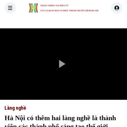
TRANG THÔNG TIN ĐIỆN TỬ
CỦA CƠ QUAN BÁO VÀ PHÁT THANH TRUYỀN HÌNH HÀ NỘI
THỜI SỰ
HÀ NỘI
THẾ GIỚI
KINH TẾ
NHÀ ĐẤT
Play
Video
Làng nghề
Hà Nội có thêm hai làng nghề là thành
viên các thành phố sáng tạo thế giới