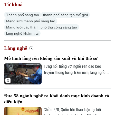
Từ khoá
Thành phố sáng tạo
thành phố sáng tạo thế giới
Mạng lưới thành phố sáng tạo
Mạng lưới các thành phố thủ công sáng tạo
làng nghề khảm trai
Làng nghề
Mô hình làng rèn không sản xuất vũ khí thô sơ
Từng nổi tiếng với nghề rèn dao kéo
truyền thống hàng trăm năm, làng nghề Đa
Sỹ, phường Kiến Hưng không chỉ giữ gìn
tinh hoa thủ công mà còn đang từng
bước thay đổi nhận thức, nói không với
Đưa 58 ngành nghề ra khỏi danh mục kinh doanh có
việc sản xuất các loại vũ khí thô sơ, dao
điều kiện
có tính sát thương cao.
Chiều 5/8, Quốc hội thảo luận tại hội