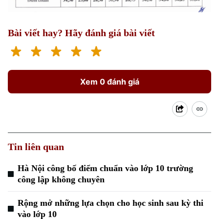
Bài viết hay? Hãy đánh giá bài viết
Xem 0 đánh giá
Chuyên mục
Thời sự
Hà Nội
Hà Nội
Tin liên quan
Chính trị
Hà Nội công bố điểm chuẩn vào lớp 10 trường
Nhịp sống Hà Nội
Thế giới
công lập không chuyên
Xã hội
Người Hà Nội
Tin tức
Kinh tế
Rộng mở những lựa chọn cho học sinh sau kỳ thi
An ninh trật tự
vào lớp 10
Khoảnh khắc Hà Nội