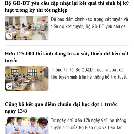
Bộ GD-ĐT yêu cầu cập nhật lại kết quả thí sinh bị kỷ
(24/7/2026). Các điểm tiếp nhận hồ sơ
luật trong kỳ thi tốt nghiệp
được yêu cầu tuyệt đối không để chậm
muộn hoặc bỏ sót đơn thư của thí sinh.
Để bảo đảm chính xác trong xét tuyển và
tiến độ xét tuyển, Bộ GD-ĐT yêu cầu các
sở cập nhật lại kết quả thi của thí sinh bị
kỷ luật trong kỳ thi tốt nghiệp THPT dẫn
đến thay đổi điểm thi lên Hệ thống hỗ trợ
Hơn 125.000 thí sinh đang bị sai sót, thiếu dữ liệu xét
tuyển sinh chung đối với thi sinh.
tuyển
Thông tin từ Bộ GD&ĐT, qua rà soát dữ
Theo dõi Hà Nội On
liệu tuyển sinh trên hệ thống hỗ trợ tuyển
sinh chung, Bộ nhận thấy một số tồn tại
về dữ liệu điểm học bạ, phiếu đăng ký,
minh chứng ưu tiên và chứng chỉ ngoại
Công bố kết quả điểm chuẩn đại học đợt 1 trước
ngữ, dữ liệu khu vực ưu tiên. Cụ thể, hơn
ngày 13/8
125.000 thí sinh chưa được duyệt minh
chứng ưu tiên và chứng chỉ ngoại ngữ.
Từ ngày 4/8 đến 17h ngày 9/8, hệ thống
tuyển sinh của Bộ Giáo dục và Đào tạo