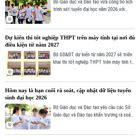
Bộ Giáo dục và Đào tạo vừa công bố lịch
Sao
trình xét tuyển đại học năm 2026 với
nhiều mốc thời gian quan trọng. Đáng chú
Điện ảnh
ý, sau khi hoàn tất quá trình lọc ảo, các cơ
sở đào tạo sẽ không được điều chỉnh
Thời trang
Dự kiến thi tốt nghiệp THPT trên máy tính tại nơi đủ
danh sách thí sinh trúng tuyển và phải
điều kiện từ năm 2027
Âm nhạc
công bố điểm chuẩn trước 17 giờ ngày
13/8.
Bộ GD&ĐT dự kiến từ năm 2027 sẽ triển
khai thi tốt nghiệp THPT trên máy tính tại
một số địa phương, thí sinh thi trên máy
và trên giấy sẽ dùng chung đề trắc
nghiệm.
Hôm nay là hạn cuối rà soát, cập nhật dữ liệu tuyển
sinh đại học 2026
Bộ Giáo dục và Đào tạo yêu cầu các Sở
Giáo dục và Đào tạo khẩn trương rà soát,
cập nhật dữ liệu tuyển sinh đại học, cao
đẳng trên Hệ thống hỗ trợ tuyển sinh
chung, hoàn thành trước 17 giờ hôm nay