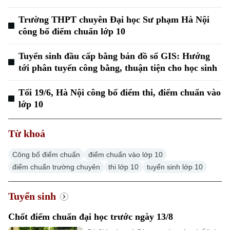
Quân sự
Tin tức
Nhà đất
Công nghệ
Ẩm thực
Trường THPT chuyên Đại học Sư phạm Hà Nội
Hồ sơ
Cafe sáng
công bố điểm chuẩn lớp 10
Tin tức
Tàu và Xe
Người Việt 4 phương
Tài chính Ngân hàng
Tuyển sinh đầu cấp bằng bản đồ số GIS: Hướng
Đầu tư
Ô tô
Giáo dục
tới phân tuyến công bằng, thuận tiện cho học sinh
Doanh nghiệp
Căn hộ
Tàu
Tối 19/6, Hà Nội công bố điểm thi, điểm chuẩn vào
Tin tức
Văn hóa
lớp 10
Đất đai
Xe máy
Tuyển sinh
Tin tức
Sức khỏe
Kinh nghiệm
Từ khoá
Thị trường
Hướng nghiệp
Làng nghề
Y tế
Thể thao
Công bố điểm chuẩn
điểm chuẩn vào lớp 10
Đánh giá
điểm chuẩn trường chuyên
thi lớp 10
tuyển sinh lớp 10
Di tích
Dinh dưỡng
Bóng đá
Giải trí
Tuyển sinh
Tư vấn sức khỏe
Quần vợt
Tin tức
Đã phát sóng
Chốt điểm chuẩn đại học trước ngày 13/8
Golf