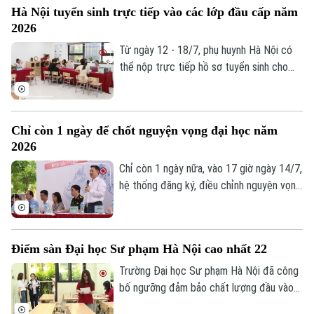
Hà Nội tuyển sinh trực tiếp vào các lớp đầu cấp năm
yêu thích mà cần có một chiến lược hợp
2026
lý để vừa theo đuổi ước mơ, vừa bảo đảm
cơ hội trúng tuyển.
Từ ngày 12 - 18/7, phụ huynh Hà Nội có
thể nộp trực tiếp hồ sơ tuyển sinh cho
con vào lớp 1, lớp 6 và mầm non 5 tuổi
năm học 2026-2027.
Chỉ còn 1 ngày để chốt nguyện vọng đại học năm
2026
Chỉ còn 1 ngày nữa, vào 17 giờ ngày 14/7,
hệ thống đăng ký, điều chỉnh nguyện vọng
xét tuyển đại học, cao đẳng năm 2026
của Bộ Giáo dục và Đào tạo sẽ chính thức
đóng. Đây là thời điểm thí sinh cần khẩn
Điểm sàn Đại học Sư phạm Hà Nội cao nhất 22
trương rà soát toàn bộ thông tin trước
khi chốt nguyện vọng.
Trường Đại học Sư phạm Hà Nội đã công
bố ngưỡng đảm bảo chất lượng đầu vào
(điểm sàn), nhóm ngành đào tạo giáo viên