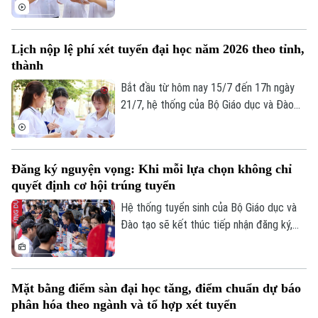
thực hiện lọc ảo toàn quốc. Các trường
đại học phải công bố điểm chuẩn đợt 1
trước ngày 13/8.
Lịch nộp lệ phí xét tuyển đại học năm 2026 theo tỉnh,
thành
Bắt đầu từ hôm nay 15/7 đến 17h ngày
21/7, hệ thống của Bộ Giáo dục và Đào
tạo sẽ mở cổng nộp lệ phí xét tuyển trực
tuyến. Để tránh tình trạng nghẽn mạng,
lịch thanh toán tại 34 tỉnh, thành phố đã
Đăng ký nguyện vọng: Khi mỗi lựa chọn không chỉ
được chia làm 6 mốc thời gian khác nhau.
quyết định cơ hội trúng tuyển
Đáng chú ý, các thí sinh tại Hà Nội sẽ nằm
trong nhóm nộp đầu tiên.
Hệ thống tuyển sinh của Bộ Giáo dục và
Đào tạo sẽ kết thúc tiếp nhận đăng ký,
điều chỉnh và bổ sung nguyện vọng xét
tuyển đại học sau 17h ngày mai 14/7. Đây
là giai đoạn quyết định, thí sinh cần rà
Mặt bằng điểm sàn đại học tăng, điểm chuẩn dự báo
soát thông tin, sắp xếp nguyện vọng hợp
phân hóa theo ngành và tổ hợp xét tuyển
lý, hoàn tất đăng ký đúng thời hạn để hạn