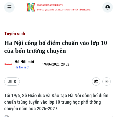
TRANG THÔNG TIN ĐIỆN TỬ
CỦA CƠ QUAN BÁO VÀ PHÁT THANH TRUYỀN HÌNH HÀ NỘI
THỜI SỰ
HÀ NỘI
THẾ GIỚI
KINH TẾ
NHÀ ĐẤT
Tuyển sinh
Hà Nội công bố điểm chuẩn vào lớp 10
của bốn trường chuyên
Hà Nội mới
19/06/2026, 20:52
Hà Nội mới
0
Tối 19/6, Sở Giáo dục và Đào tạo Hà Nội công bố điểm
chuẩn trúng tuyển vào lớp 10 trung học phổ thông
chuyên năm học 2026-2027.