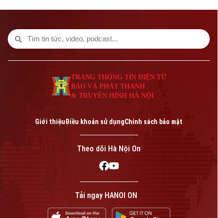
"xã, phường xã hội chủ nghĩa" là Phúc
Thịnh và Thư Lâm sẽ dẫn đầu toàn thành
phố về diện tích thu hồi đất phục vụ các
dự án phát triển.
TRANG THÔNG TIN ĐIỆN TỬ
BÁO VÀ PHÁT THANH
& TRUYỀN HÌNH HÀ NỘI
Giới thiệu
Điều khoản sử dụng
Chính sách bảo mật
Theo dõi Hà Nội On
Tải ngay HANOI ON