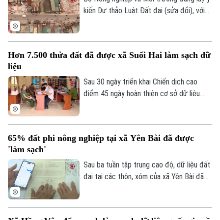
tảng, lấy người dân làm trung tâm phục vụ.
kiến Dự thảo Luật Đất đai (sửa đổi), với
nhiều đề xuất mới về thu hồi đất, bồi
thường, hỗ trợ và tái định cư. Các sửa đổi
được kỳ vọng sẽ tháo gỡ vướng mắc
Hơn 7.500 thửa đất đã được xã Suối Hai làm sạch dữ
trong thực tiễn, đẩy nhanh tiến độ các
liệu
dự án nhưng vẫn bảo đảm quyền lợi của
người dân.
Sau 30 ngày triển khai Chiến dịch cao
điểm 45 ngày hoàn thiện cơ sở dữ liệu
quốc gia về đất đai của thành phố, hơn
7.500 thửa đất đã được xã Suối Hai làm
sạch dữ liệu.
65% đất phi nông nghiệp tại xã Yên Bài đã được
'làm sạch'
Liên hệ đường dây nóng (bấm để gọi)
Tòa soạn
Tòa soạn
Sau ba tuần tập trung cao độ, dữ liệu đất
đai tại các thôn, xóm của xã Yên Bài đã
0865.116.699 (hotline)
0865.116.699
được số hóa một phần và đang tiếp tục
được cập nhật, đảm bảo tiêu chí “đúng -
đủ - sạch - sống”.