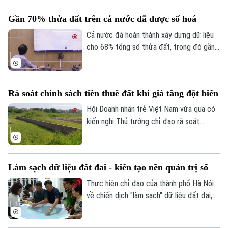
trên địa bàn Hà Nội triển khai bằng những
Gần 70% thửa đất trên cả nước đã được số hoá
giải pháp đồng bộ, từ tăng cường tuyên
truyền, vận động đến xử lý nghiêm các
Cả nước đã hoàn thành xây dựng dữ liệu
trường hợp cố tình vi phạm, nhằm lập lại
cho 68% tổng số thửa đất, trong đó gần
kỷ cương trong quản lý đất đai và trật tự
một nửa đạt chuẩn “đúng - đủ - sạch -
xây dựng.
sống” và có thể đưa vào vận hành ngay.
Đây là thông tin vừa được Cục Quản lý
Rà soát chính sách tiền thuê đất khi giá tăng đột biến
đất đai, Bộ Nông nghiệp và Môi trường
công bố về tiến độ làm sạch dữ liệu đất
Hội Doanh nhân trẻ Việt Nam vừa qua có
đai toàn quốc.
kiến nghị Thủ tướng chỉ đạo rà soát
phương pháp, tỷ lệ và chu kỳ xác định đơn
giá thuê đất, tránh việc điều chỉnh đột
biến.
Làm sạch dữ liệu đất đai - kiến tạo nền quản trị số
Thực hiện chỉ đạo của thành phố Hà Nội
về chiến dịch "làm sạch" dữ liệu đất đai,
những ngày này tại phường Long Biên,
hàng trăm người dân đã chủ động mang