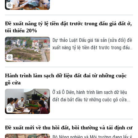
đầu cơ, trục lợi.
động cả hệ thống chính trị tham gia Chiến
dịch "45 ngày" số hóa và làm sạch cơ sở
dữ liệu đất đai nhằm xây dựng cơ sở dữ
Đề xuất nâng tỷ lệ tiền đặt trước trong đấu giá đất ở,
liệu đầy đủ, chính xác và luôn được cập
tối thiểu 20%
nhật.
Dự thảo Luật Đấu giá tài sản (sửa đổi) đề
xuất nâng tỷ lệ tiền đặt trước trong đấu
giá quyền sử dụng đất trong trường hợp
giao đất ở tối thiểu từ 10% lên 20%.
Hành trình làm sạch dữ liệu đất đai từ những cuộc
gõ cửa
Ở xã Ô Diên, hành trình làm sạch dữ liệu
đất đai bắt đầu từ những cuộc gõ cửa.
Gõ cửa để bảo vệ quyền lợi của người dân
trước khi những sai sót nhỏ trở thành rắc
rối lớn. Đó cũng là ý nghĩa của Chiến dịch
Đề xuất mới về thu hồi đất, bồi thường và tái định cư
cao điểm "45 ngày đêm" làm giàu, làm
sạch dữ liệu đất đai, lấy dữ liệu làm nền
Bộ Nông nghiệp và Môi trường đang lấy ý