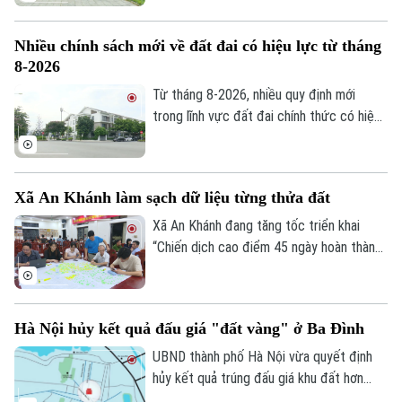
tái định cư để người dân sớm ổn định nơi
ở sau khi bàn giao mặt bằng thực hiện 2
Nhiều chính sách mới về đất đai có hiệu lực từ tháng
dự án nói trên.
8-2026
Từ tháng 8-2026, nhiều quy định mới
trong lĩnh vực đất đai chính thức có hiệu
lực, với điểm nhấn là tăng phân cấp cho
chính quyền cơ sở và hoàn thiện cơ chế
xử lý vi phạm. Những chính sách này được
Xã An Khánh làm sạch dữ liệu từng thửa đất
kỳ vọng sẽ nâng cao hiệu lực quản lý nhà
nước, đồng thời tạo thuận lợi hơn cho
Xã An Khánh đang tăng tốc triển khai
người dân và doanh nghiệp trong quá trình
“Chiến dịch cao điểm 45 ngày hoàn thành
thực hiện các thủ tục về đất đai.
cơ sở dữ liệu đất đai”. Việc chuẩn hóa,
đồng bộ thông tin không chỉ phục vụ quản
lý hiệu quả hơn, mà còn tạo nền tảng cho
Hà Nội hủy kết quả đấu giá "đất vàng" ở Ba Đình
chính quyền số, nâng cao chất lượng phục
vụ người dân.
UBND thành phố Hà Nội vừa quyết định
hủy kết quả trúng đấu giá khu đất hơn
3.300 m² tại số 18 phố Cao Bá Quát,