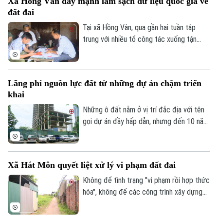
Xã Hồng Vân đẩy mạnh làm sạch dữ liệu quốc gia về
đất đai
Tại xã Hồng Vân, qua gần hai tuần tập
trung với nhiều tổ công tác xuống tận
từng hộ gia đình bất kể ngày, đêm, dữ liệu
đất đai tại các thôn, xóm đã được số hóa
một phần và đang tiếp tục được cập
Lãng phí nguồn lực đất từ những dự án chậm triển
nhật, đảm bảo tiêu chí “đúng - đủ - sạch -
khai
sống”.
Những ô đất nằm ở vị trí đắc địa với tên
gọi dự án đầy hấp dẫn, nhưng đến 10 năm,
thậm chí gần 20 năm vẫn chưa triển khai.
Thành phố đang đẩy mạnh các giải pháp
nhằm hoàn thành mục tiêu tăng trưởng
Xã Hát Môn quyết liệt xử lý vi phạm đất đai
kinh tế và giải quyết các "điểm nghẽn" đô
thị, trong bối cảnh hiện tại việc xử lý các
Không để tình trạng "vi phạm rồi hợp thức
dự án chậm triển khai được xem là nhiệm
hóa", không để các công trình xây dựng
vụ chiến lược để giải phóng nguồn lực đất
trái phép tiếp tục tồn tại kéo dài. Đây là
đai đang bị lãng phí.
quyết tâm đang được nhiều địa phương