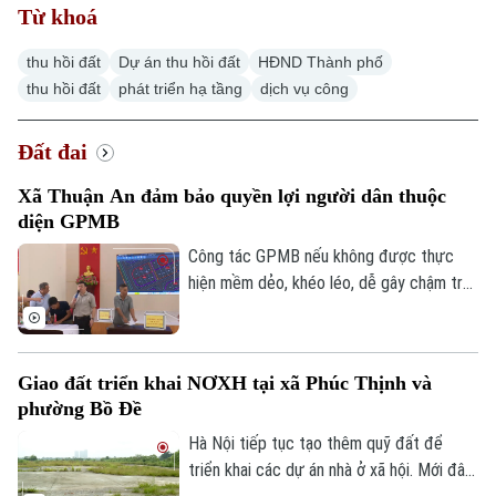
Từ khoá
thu hồi đất
Dự án thu hồi đất
HĐND Thành phố
thu hồi đất
phát triển hạ tầng
dịch vụ công
Đất đai
Xã Thuận An đảm bảo quyền lợi người dân thuộc
diện GPMB
Công tác GPMB nếu không được thực
hiện mềm dẻo, khéo léo, dễ gây chậm trễ,
trở ngại ảnh hưởng đến tiến độ và hiệu
quả đầu tư. Về vấn đề này, thời gian qua,
xã Thuận An đã có nhiều cách làm linh
Giao đất triển khai NƠXH tại xã Phúc Thịnh và
hoạt, hiệu quả trong công tác giải phóng
phường Bồ Đề
mặt bằng trên địa bàn, không chỉ đẩy
nhanh tiến độ các dự án mà còn tạo được
Hà Nội tiếp tục tạo thêm quỹ đất để
niềm tin trong nhân dân.
triển khai các dự án nhà ở xã hội. Mới đây,