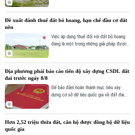
hơn 6ha đất tại xã Phúc Thịnh được giao
cho liên danh do Tổng công ty Viglacera
đứng đầu để thực hiện dự án nhà ở xã hội
Đề xuất đánh thuế đất bỏ hoang, hạn chế đầu cơ đất
Tiên Dương 1. Cùng với đó, gần 1,2ha đất
nền
tại phường Bồ Đề cũng được giao để
triển khai dự án nhà ở xã hội HH5 Long
Việc áp dụng thuế đối với đất bỏ hoang
Biên.
đang là một trong những giải pháp được
đề xuất nhằm nâng cao hiệu quả sử dụng
đất và hạn chế tình trạng đầu cơ.
Địa phương phải báo cáo tiến độ xây dựng CSDL đất
đai trước ngày 8/8
Chuyên mục
Để bảo đảm hoàn thành mục tiêu xây
dựng cơ sở dữ liệu quốc gia về đất đai
Thời sự
trong năm 2026, Bộ Nông nghiệp và Môi
trường vừa yêu cầu các địa phương khẩn
Hà Nội
Hà Nội
trương rà soát, cập nhật tiến độ và gửi
Hơn 2,52 triệu thửa đất, căn hộ được đồng bộ dữ liệu
báo cáo trước ngày 8/8.
Chính trị
quốc gia
Nhịp sống Hà Nội
Thế giới