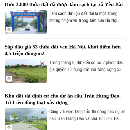
Hơn 3.800 thửa đất đã được làm sạch tại xã Yên Bài
bố trí tái định cư bằng đất tại khu Thư
Tư vấn sức khỏe
Quần vợt
Lâm. Đây được kỳ vọng sẽ góp phần tháo
Làm sạch dữ liệu đất đai là một trong
Tin tức
Đã phát sóng
gỡ những vướng mắc trong công tác bồi
những nhiệm vụ trọng tâm của Hà Nội
Golf
thường, hỗ trợ và tái định cư.
nhằm thúc đẩy chuyển đổi số và nâng cao
Sao
hiệu quả quản lý. Hưởng ứng "Chiến dịch
45 ngày", xã Yên Bài đã huy động cả hệ
Điện ảnh
Sắp đấu giá 53 thửa đất ven Hà Nội, khởi điểm hơn
thống chính trị vào cuộc, từng bước
4,5 triệu đồng/m2
Thời trang
chuẩn hóa dữ liệu đất đai trên địa bàn.
Trong tháng 8, dự kiến sẽ có 2 phiên đấu
Âm nhạc
giá quyền sử dụng đất với tổng cộng 53
thửa đất được đưa ra đấu giá tại xã Phú
Xuyên và xã Quốc Oai, thành phố Hà Nội.
Khu đất tái định cư cho dự án cầu Trần Hưng Đạo,
Tứ Liên đồng loạt xây dựng
Cùng với việc tăng tốc thi công các dự án
cầu Trần Hưng Đạo và cầu Tứ Liên, Hà
Nội đang khẩn trương hoàn thiện các khu