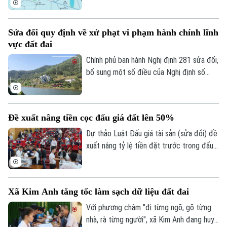
phường Ba Đình do doanh nghiệp trúng
đấu giá không thực hiện đầy đủ nghĩa vụ
Sửa đổi quy định về xử phạt vi phạm hành chính lĩnh
tài chính theo quy định.
vực đất đai
Chính phủ ban hành Nghị định 281 sửa đổi,
bổ sung một số điều của Nghị định số
Theo dõi Hà Nội On
123 ngày 4/10/2024 quy định về xử phạt
vi phạm hành chính trong lĩnh vực đất đai.
Nghị định số này bổ sung Điều 3a vào sau
Đề xuất nâng tiền cọc đấu giá đất lên 50%
Điều 3 quy định về nguyên tắc xác định
hành vi vi phạm hành chính trong lĩnh vực
Dự thảo Luật Đấu giá tài sản (sửa đổi) đề
đất đai.
xuất nâng tỷ lệ tiền đặt trước trong đấu
giá quyền sử dụng đất để giao đất ở cho
cá nhân lên từ 20% đến 50% giá khởi
điểm, đồng thời bổ sung quy định cấm cá
Xã Kim Anh tăng tốc làm sạch dữ liệu đất đai
nhân trúng đấu giá nhưng bỏ cọc tham gia
các cuộc đấu giá quyền sử dụng đất ở
Với phương châm "đi từng ngõ, gõ từng
nhằm siết kỷ cương, ngăn chặn tình trạng
nhà, rà từng người", xã Kim Anh đang huy