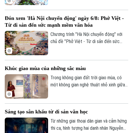
bàn phường Thanh Xuân.
Đón xem 'Hà Nội chuyển động' ngày 6/8: Phở Việt -
Từ di sản đến sức mạnh mềm văn hóa
Chương trình "Hà Nội chuyển động" với
chủ đề "Phở Việt - Từ di sản đến sức
mạnh mềm văn hóa" sẽ phát sóng trực
tiếp trên các nền tảng của Cơ quan Báo
và phát thanh, truyền hình Hà Nội vào 19h
Khúc giao mùa của những sắc màu
hôm nay, ngày 6/8.
Trong không gian đất trời giao mùa, có
một không gian nghệ thuật nhỏ xinh giữa
lòng Hà Nội. Ở đó, những sắc màu đang
kể câu chuyện của riêng mình, khi thì
mong manh, chuyển động theo ánh sáng,
Sáng tạo sân khấu từ di sản văn học
lúc lại rực rỡ, vui tươi. Triển lãm "Những
lớp thân quen" vì thế trở thành một khúc
Từ những giai thoại dân gian và cảm hứng
giao mùa của hội họa.
thi ca, hình tượng hai danh nhân Nguyễn