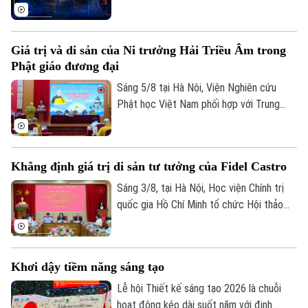
Du và Hồ Xuân Hương sẽ lần đầu gặp gỡ
trên sân khấu trong một tác phẩm giàu
tính tưởng tượng. Vở kịch thơ huyền ảo
Giá trị và di sản của Ni trưởng Hải Triều Âm trong
Nguyễn Du – Hồ Xuân Hương ngoại
Theo dõi Hà Nội On
Phật giáo đương đại
truyện hứa hẹn mang đến cho khán giả
một trải nghiệm nghệ thuật mới mẻ, nơi
Sáng 5/8 tại Hà Nội, Viện Nghiên cứu
văn học, sân khấu và âm nhạc cùng hòa
Phật học Việt Nam phối hợp với Trung
quyện.
tâm Nghiên cứu Nữ giới Phật giáo và Viện
Thông tin Khoa học xã hội tổ chức Hội
thảo khoa học với chủ đề "Ni trưởng Hải
Khẳng định giá trị di sản tư tưởng của Fidel Castro
Triều Âm - Cuộc đời, đóng góp và vai trò
trong Phật giáo Việt Nam đương đại".
Sáng 3/8, tại Hà Nội, Học viện Chính trị
quốc gia Hồ Chí Minh tổ chức Hội thảo
khoa học “Đồng chí Fidel Castro - Lãnh tụ
vĩ đại của Cách mạng Cuba, chiến sĩ quốc
tế kiên cường, người bạn lớn của nhân dân
Khơi dậy tiềm năng sáng tạo
Việt Nam”.
Lễ hội Thiết kế sáng tạo 2026 là chuỗi
hoạt động kéo dài suốt năm với định