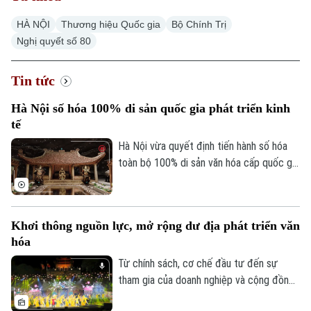
HÀ NỘI
Thương hiệu Quốc gia
Bộ Chính Trị
Nghị quyết số 80
Tin tức
Hà Nội số hóa 100% di sản quốc gia phát triển kinh
tế
Hà Nội vừa quyết định tiến hành số hóa
toàn bộ 100% di sản văn hóa cấp quốc gia
và quốc gia đặc biệt trên địa bàn với mục
tiêu lưu trữ, biến kho tàng di sản thành
nguồn lực kinh tế thực sự, phục vụ phát
Khơi thông nguồn lực, mở rộng dư địa phát triển văn
triển du lịch và công nghiệp sáng tạo.
hóa
Từ chính sách, cơ chế đầu tư đến sự
tham gia của doanh nghiệp và cộng đồng,
việc khơi thông các nguồn lực đang tạo