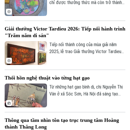
tới bạn bè quốc tế.
chỉ được thưởng thức mà còn trở thành
không gian để mỗi người lắng lại, đối thoại
với những giá trị nguyên bản. Không gian
trưng bày ứng dụng "Sàng Sảy" do 39
Giải thưởng Victor Tardieu 2026: Tiếp nối hành trình
Concept thực hiện mang đến một hành
"Trăm năm di sản"
trình như thế, nơi những tác phẩm của cố
họa sĩ Lê Thiết Cương được tiếp nối bằng
Tiếp nối thành công của mùa giải năm
góc nhìn sáng tạo của thế hệ trẻ.
2025, lễ trao Giải thưởng Victor Tardieu
2026 đã được tổ chức, tôn vinh những
Liên hệ đường dây nóng (bấm để gọi)
tác phẩm và khóa luận tốt nghiệp xuất
Tòa soạn
Tòa soạn
sắc của sinh viên Trường Đại học Mỹ
Thổi hồn nghệ thuật vào từng hạt gạo
thuật Việt Nam.
0865.116.699 (hotline)
0865.116.699
Từ những hạt gạo bình dị, chị Nguyễn Thị
Vân ở xã Sóc Sơn, Hà Nội đã sáng tạo
nên những bức tranh độc đáo, tái hiện
phong cảnh quê hương, danh lam thắng
cảnh và nhiều giá trị văn hóa truyền thống
Thông qua tầm nhìn tôn tạo trục trung tâm Hoàng
của dân tộc.
thành Thăng Long