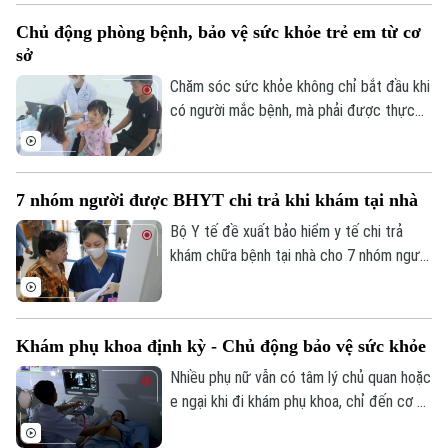
thành phố Vũ Thu Hà tham dự và phát
Chủ động phòng bệnh, bảo vệ sức khỏe trẻ em từ cơ
biểu chỉ đạo tại buổi lễ.
sở
Chăm sóc sức khỏe không chỉ bắt đầu khi
có người mắc bệnh, mà phải được thực
hiện ngay từ công tác phòng ngừa. Tại xã
Phúc Lộc, cùng với chương trình khám
sức khỏe miễn phí cho trẻ dưới 6 tuổi, địa
7 nhóm người được BHYT chi trả khi khám tại nhà
phương đang đồng thời triển khai nhiều
biện pháp phòng, chống dịch bệnh, góp
Bộ Y tế đề xuất bảo hiểm y tế chi trả
phần xây dựng môi trường sống an toàn
khám chữa bệnh tại nhà cho 7 nhóm người
cho người dân.
khó tiếp cận cơ sở y tế, đồng thời mở
rộng thanh toán với khám từ xa và y học
gia đình. Điểm đáng chú ý là lần đầu tiên
Khám phụ khoa định kỳ - Chủ động bảo vệ sức khỏe
quỹ bảo hiểm y tế được đề xuất chi trả
chi phí khám chữa bệnh tại nhà cho nhiều
Nhiều phụ nữ vẫn có tâm lý chủ quan hoặc
nhóm người bệnh không thể, hoặc rất khó
e ngại khi đi khám phụ khoa, chỉ đến cơ sở
đến cơ sở y tế.
y tế khi các triệu chứng đã kéo dài hoặc