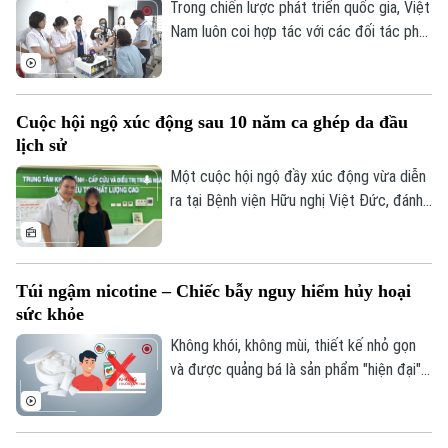
2026.
Trong chiến lược phát triển quốc gia, Việt
Quần vợt
Tin tức
Đã phát sóng
Nam luôn coi hợp tác với các đối tác phát
triển là một nguồn lực quan trọng để nâng
Golf
Sao
cao chất lượng dịch vụ y tế và bảo đảm
mọi người dân được tiếp cận chăm sóc
Điện ảnh
Cuộc hội ngộ xúc động sau 10 năm ca ghép da đầu
sức khỏe công bằng, bền vững. Trong lĩnh
lịch sử
vực chăm sóc mắt và phòng chống mù
Thời trang
lòa, Orbis - tổ chức phi chính phủ quốc tế
Một cuộc hội ngộ đầy xúc động vừa diễn
- đã đồng hành với ngành mắt Việt Nam
ra tại Bệnh viện Hữu nghị Việt Đức, đánh
Âm nhạc
suốt 30 năm.
dấu mốc 10 năm sau ca vi phẫu ghép da
đầu lịch sử cho một bệnh nhi mới 2 tuổi.
Túi ngậm nicotine – Chiếc bẫy nguy hiểm hủy hoại
sức khỏe
Không khói, không mùi, thiết kế nhỏ gọn
và được quảng bá là sản phẩm "hiện đại",
túi ngậm nicotine đang xuất hiện ngày
càng nhiều trên thị trường. Tuy nhiên,
đằng sau vẻ ngoài tưởng như vô hại ấy là