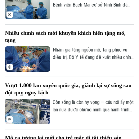
Bệnh viện Bạch Mai cơ sở Ninh Bình đã
vượt 100% công suất giường bệnh, nhiều
chuyên khoa có thời điểm tiến sát 150%.
Không chỉ đáp ứng nhu cầu khám chữa
Nhiều chính sách mới khuyến khích hiến tặng mô,
bệnh ngày càng lớn, sự hiện diện của bệnh
tạng
viện còn giúp nhiều ca nhồi máu cơ tim,
đột quỵ não... được cấp cứu, can thiệp
Nhằm gia tăng nguồn mô, tạng phục vụ
trong “giờ vàng”, mở thêm cơ hội sống và
điều trị, Bộ Y tế đang đề xuất nhiều chính
giảm nguy cơ để lại di chứng cho người
sách mới mang tính đột phá trong dự
bệnh.
thảo Luật sửa đổi, bổ sung một số điều
của Luật Hiến, lấy, ghép mô, bộ phận cơ
Vượt 1.000 km xuyên quốc gia, giành lại sự sống sau
thể người và hiến, lấy xác.
đột quỵ nguy kịch
Còn sống là còn hy vọng — câu nói ấy một
lần nữa được chứng minh qua hành trình
giành giật sự sống đầy kỳ diệu của một
nam giáo viên Việt Nam tại Lào. Bằng sự
kiên cường của người vợ và sự tận tụy
Mở ra tương lai mới cho trẻ mắc dị tật thiểu sản