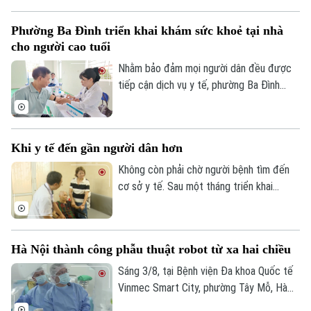
ảnh hưởng đến sinh hoạt. Các bác sĩ
khuyến cáo, khám phụ khoa định kỳ giúp
Phường Ba Đình triển khai khám sức khoẻ tại nhà
phát hiện sớm nhiều bệnh lý, điều trị kịp
cho người cao tuổi
thời và bảo vệ sức khỏe lâu dài.
Nhằm bảo đảm mọi người dân đều được
tiếp cận dịch vụ y tế, phường Ba Đình
đang triển khai hoạt động thu thập thông
tin y tế và đánh giá sức khỏe tại nhà cho
người cao tuổi, người mắc bệnh mạn tính
Khi y tế đến gần người dân hơn
và các đối tượng có hoàn cảnh đặc biệt
khó khăn trên địa bàn.
Không còn phải chờ người bệnh tìm đến
cơ sở y tế. Sau một tháng triển khai
chương trình khám sức khỏe miễn phí định
kỳ trên địa bàn Hà Nội, ở nhiều nơi, chính
các bác sĩ đã chủ động đến với người
Hà Nội thành công phẫu thuật robot từ xa hai chiều
dân. Và khoảng cách từ dịch vụ y tế đến
mỗi gia đình đang được rút ngắn bằng
Sáng 3/8, tại Bệnh viện Đa khoa Quốc tế
Bản quyền thuộc về Cơ quan Báo và Phát thanh Truyền hình Hà Nội Giấy
những cách làm rất cụ thể.
phép số: Số 63/GP-TTDT, cấp ngày 10/05/2023
Vinmec Smart City, phường Tây Mỗ, Hà
Nội, Sở Y tế Hà Nội phối hợp với Hệ