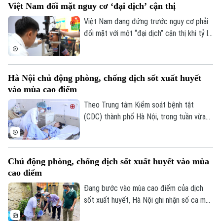
Việt Nam đối mặt nguy cơ ‘đại dịch’ cận thị
những cảnh báo về nguy cơ gây nghiện
cực mạnh, những hệ lụy với sức khỏe và
Việt Nam đang đứng trước nguy cơ phải
thách thức mới đối với công tác quản lý.
đối mặt với một “đại dịch” cận thị khi tỷ lệ
trẻ em và thanh thiếu niên mắc tật khúc
xạ ngày càng gia tăng. Đây là cảnh báo
được các chuyên gia đưa ra tại hội thảo
Hà Nội chủ động phòng, chống dịch sốt xuất huyết
“Giải pháp nâng cao thị lực trong thời đại
vào mùa cao điểm
số” được báo Nhân dân tổ chức.
Theo Trung tâm Kiểm soát bệnh tật
(CDC) thành phố Hà Nội, trong tuần vừa
qua, số ca mắc sốt xuất huyết trên địa
bàn tăng nhanh do thời tiết mưa nhiều, độ
ẩm cao tạo điều kiện thuận lợi cho muỗi
Chủ động phòng, chống dịch sốt xuất huyết vào mùa
truyền bệnh phát triển.
cao điểm
Đang bước vào mùa cao điểm của dịch
sốt xuất huyết, Hà Nội ghi nhận số ca mắc
có xu hướng gia tăng qua từng tuần.