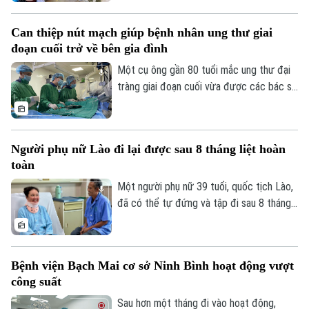
Trước diễn biến này, cùng với sự vào cuộc
của ngành y tế, việc chủ động phòng bệnh
Can thiệp nút mạch giúp bệnh nhân ung thư giai
ngay từ mỗi gia đình, mỗi khu dân cư
đoạn cuối trở về bên gia đình
được xem là giải pháp quan trọng để ngăn
chặn dịch lây lan.
Một cụ ông gần 80 tuổi mắc ung thư đại
Theo dõi Hà Nội On
tràng giai đoạn cuối vừa được các bác sĩ
Bệnh viện Thanh Nhàn can thiệp nút mạch
cầm máu thành công, giúp kiểm soát biến
chứng nguy kịch và trở về nhà trong
Người phụ nữ Lào đi lại được sau 8 tháng liệt hoàn
những ngày cuối đời.
toàn
Một người phụ nữ 39 tuổi, quốc tịch Lào,
đã có thể tự đứng và tập đi sau 8 tháng
liệt hoàn toàn hai chân nhờ ca vi phẫu giải
ép tủy cổ thành công tại Bệnh viện Bạch
Mai.
Bệnh viện Bạch Mai cơ sở Ninh Bình hoạt động vượt
công suất
Sau hơn một tháng đi vào hoạt động,