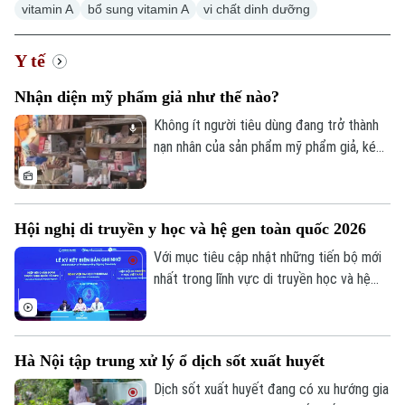
vitamin A
bổ sung vitamin A
vi chất dinh dưỡng
Y tế
Nhận diện mỹ phẩm giả như thế nào?
Không ít người tiêu dùng đang trở thành
nạn nhân của sản phẩm mỹ phẩm giả, kém
chất lượng. Nhiều sản phẩm mỹ phẩm
được quảng cáo trên mạng xã hội với
những lời hứa hẹn như “trắng da nhanh
Hội nghị di truyền y học và hệ gen toàn quốc 2026
chóng”, “trị nám tận gốc”, mỹ phẩm chính
hãng siêu khuyến mãi khiến người tiêu
Với mục tiêu cập nhật những tiến bộ mới
dùng dễ dàng bị lôi kéo.
nhất trong lĩnh vực di truyền học và hệ
gen, Hội Di truyền Y học Việt Nam phối
hợp cùng Đại học Phenikaa tổ chức Hội
nghị Di truyền Y học và Hệ gen toàn quốc
Hà Nội tập trung xử lý ổ dịch sốt xuất huyết
2026 với chủ đề "Hệ gen, Di truyền Y học
và các tiến bộ trong chẩn đoán, phòng và
Dịch sốt xuất huyết đang có xu hướng gia