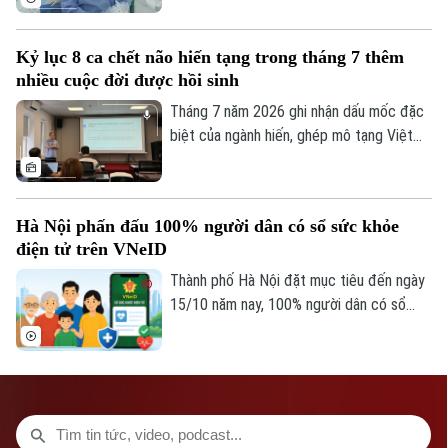
TRANG THÔNG TIN ĐIỆN TỬ
thống Y tế Vinmec công bố thành công
CỦA CƠ QUAN BÁO VÀ PHÁT THANH TRUYỀN HÌNH HÀ NỘI
ca phẫu thuật robot từ xa hai chiều đầu
Kỷ lục 8 ca chết não hiến tạng trong tháng 7 thêm
tiên tại Việt Nam. Đây là bước tiến quan
Số 3-5 Huỳnh Thúc Kháng-Phường Láng-Hà Nội
nhiều cuộc đời được hồi sinh
trọng trong ứng dụng công nghệ cao, mở
Giám đốc: VŨ MINH TUẤN
ra cơ hội để người bệnh được tiếp cận kỹ
Tháng 7 năm 2026 ghi nhận dấu mốc đặc
thuật chuyên sâu ngay tại địa phương.
biệt của ngành hiến, ghép mô tạng Việt
Phó Giám đốc: Nguyễn Kim Khiêm, Nguyễn Minh Đức, Nguyễn Thành Lợi
Nam khi cả nước có 8 trường hợp chết
não hiến tặng mô, tạng – con số cao nhất
từ trước đến nay. Thông tin được Trung
Hà Nội phấn đấu 100% người dân có sổ sức khỏe
tâm Điều phối ghép tạng Quốc gia cung
điện tử trên VNeID
cấp tại hội nghị Đẩy mạnh thông tin về
hiến ghép mô tạng diễn ra chiều 3/8.
Thành phố Hà Nội đặt mục tiêu đến ngày
15/10 năm nay, 100% người dân có sổ
sức khỏe điện tử trên ứng dụng VNeID.