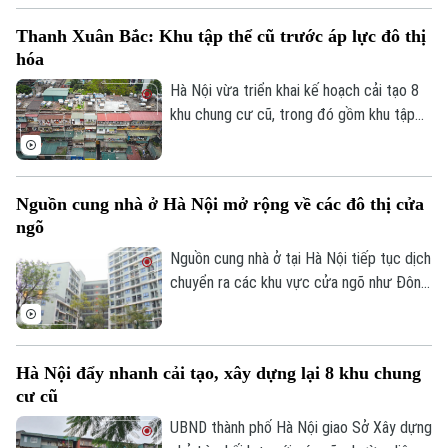
những nội dung đáng chú ý là định hướng
Thanh Xuân Bắc: Khu tập thể cũ trước áp lực đô thị
quy định căn hộ tại các chung cư xây mới
hóa
có thời hạn sử dụng theo niên hạn công
trình.
Hà Nội vừa triển khai kế hoạch cải tạo 8
khu chung cư cũ, trong đó gồm khu tập
thể Thanh Xuân Bắc, đánh dấu bước
chuyển mới trong quá trình chỉnh trang đô
thị. Tuy nhiên, phía sau chủ trương này là
Nguồn cung nhà ở Hà Nội mở rộng về các đô thị cửa
thực tế nhiều khu tập thể đã xuống cấp
ngõ
sau hàng chục năm sử dụng, ảnh hưởng
trực tiếp đến chất lượng sống của người
Nguồn cung nhà ở tại Hà Nội tiếp tục dịch
dân.
chuyển ra các khu vực cửa ngõ như Đông
Anh, Hoài Đức, Đan Phượng và Long Biên,
trong bối cảnh quỹ đất nội đô ngày càng
khan hiếm, hạ tầng giao thông được đầu
Hà Nội đẩy nhanh cải tạo, xây dựng lại 8 khu chung
tư mạnh và định hướng phát triển đô thị
cư cũ
đa trung tâm ngày càng rõ nét.
UBND thành phố Hà Nội giao Sở Xây dựng