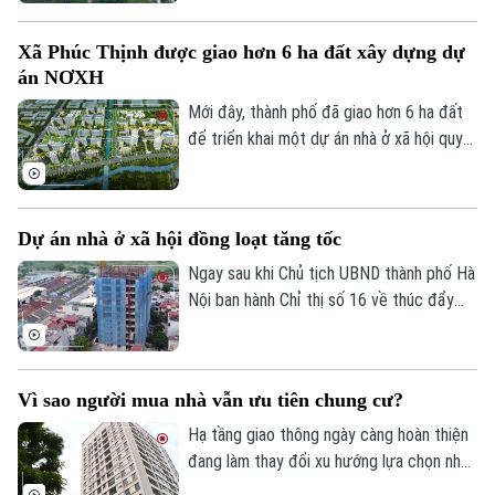
mức giảm từ vài trăm triệu đến cả tỷ
đồng, song thanh khoản vẫn khá trầm lắng.
Xã Phúc Thịnh được giao hơn 6 ha đất xây dựng dự
án NƠXH
Mới đây, thành phố đã giao hơn 6 ha đất
để triển khai một dự án nhà ở xã hội quy
mô lớn tại xã Phúc Thịnh, góp phần tăng
nguồn cung nhà ở trong thời gian tới.
Dự án nhà ở xã hội đồng loạt tăng tốc
Ngay sau khi Chủ tịch UBND thành phố Hà
Chuyên mục
Nội ban hành Chỉ thị số 16 về thúc đẩy
phát triển nhà ở xã hội, nhiều dự án trên
Thời sự
địa bàn đang tăng tốc thi công để hoàn
thành các mốc tiến độ đề ra.
Vì sao người mua nhà vẫn ưu tiên chung cư?
Hà Nội
Hà Nội
Hạ tầng giao thông ngày càng hoàn thiện
Chính trị
đang làm thay đổi xu hướng lựa chọn nhà
Nhịp sống Hà Nội
Thế giới
ở của người dân. Khảo sát mới của