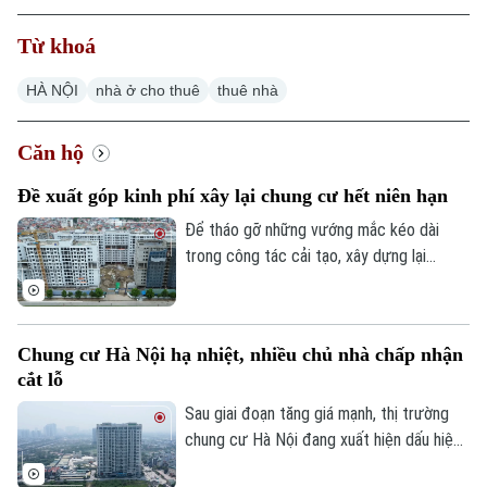
Từ khoá
HÀ NỘI
nhà ở cho thuê
thuê nhà
Căn hộ
Đề xuất góp kinh phí xây lại chung cư hết niên hạn
Để tháo gỡ những vướng mắc kéo dài
trong công tác cải tạo, xây dựng lại
chung cư cũ, Hiệp hội Bất động sản
TP.HCM (HoREA) vừa đề xuất bổ sung cơ
chế tài chính rõ ràng đối với các chung cư
Chung cư Hà Nội hạ nhiệt, nhiều chủ nhà chấp nhận
hết niên hạn sử dụng.
cắt lỗ
Sau giai đoạn tăng giá mạnh, thị trường
chung cư Hà Nội đang xuất hiện dấu hiệu
điều chỉnh. Nhiều căn hộ được rao bán với