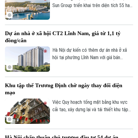
Sun Group triển khai trên diện tích 55 ha
tại khu vực cửa ngõ phía Nam Phú Quốc,
tiếp giáp trục ĐT 975 và kết nối với khu
vực thị trấn Hoàng Hôn.
Dự án nhà ở xã hội CT2 Lĩnh Nam, giá từ 1,1 tỷ
đồng/căn
Hà Nội dự kiến có thêm dự án nhà ở xã
hội tại phường Lĩnh Nam với giá bán
khoảng 28,4 triệu đồng/m², tương đương
1,1-1,5 tỷ đồng/căn. Chủ đầu tư dự kiến
tiếp nhận hồ sơ đăng ký mua nhà trong
Khu tập thể Trương Định chờ ngày thay đổi diện
quý III/2026.
mạo
Việc Quy hoạch tổng mặt bằng khu vực
cải tạo, xây dựng lại và tái thiết khu tập
thể Trương Định tỷ lệ 1/500 được phê
duyệt đã mở ra kỳ vọng cải thiện điều
kiện sống cho người dân và cũng là bước
Hà Nội chấp thuận chủ trương đầu tư 54 dự án