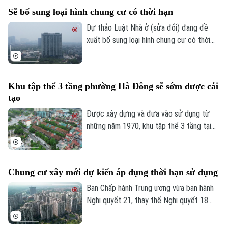
nhanh tiến độ các dự án và gia tăng
Sẽ bổ sung loại hình chung cư có thời hạn
nguồn cung nhà ở xã hội với kỳ vọng sẽ
mở thêm cơ hội an cư cho người dân
Dự thảo Luật Nhà ở (sửa đổi) đang đề
trong thời gian tới.
xuất bổ sung loại hình chung cư có thời
hạn, đồng thời quy định rõ việc xác lập
quyền sở hữu của người dân và cơ chế xử
lý đối với các nhà chung cư thuộc diện
Khu tập thể 3 tầng phường Hà Đông sẽ sớm được cải
phải phá dỡ.
tạo
Được xây dựng và đưa vào sử dụng từ
những năm 1970, khu tập thể 3 tầng tại
phường Hà Đông đã xuống cấp nghiêm
Liên hệ đường dây nóng (bấm để gọi)
trọng và cũng là 1 trong 8 khu tập thể
Tòa soạn
Tòa soạn
trên địa bàn thủ đô vừa được UBND
Chung cư xây mới dự kiến áp dụng thời hạn sử dụng
0865.116.699 (hotline)
0865.116.699
thành phố Hà Nội yêu cầu Sở Xây dựng
chủ trì cùng các xã, phường liên quan
Ban Chấp hành Trung ương vừa ban hành
thực hiện khởi công cải tạo trong giai
Nghị quyết 21, thay thế Nghị quyết 18
đoạn 2026 – 2030.
năm 2022 về tiếp tục đổi mới, hoàn thiện
thể chế, chính sách đất đai. Một trong