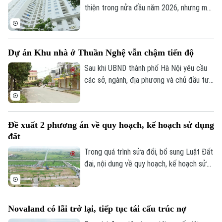
thiện trong nửa đầu năm 2026, nhưng mặt
bằng giá vẫn neo cao. Chi phí đất, xây
dựng, vốn và các nghĩa vụ tài chính gia
tăng khiến doanh nghiệp không còn nhiều
Dự án Khu nhà ở Thuần Nghệ vẫn chậm tiến độ
dư địa giảm giá bán.
Sau khi UBND thành phố Hà Nội yêu cầu
các sở, ngành, địa phương và chủ đầu tư
khẩn trương xử lý gần 300 dự án chậm
triển khai, nhiều dự án tồn tại kéo dài
nhiều năm đang được rà soát để xác định
Đề xuất 2 phương án về quy hoạch, kế hoạch sử dụng
rõ trách nhiệm và có phương án xử lý dứt
đất
điểm. Khu nhà ở Thuần Nghệ tại thị xã Sơn
Tây là một trong những dự án nằm trong
Trong quá trình sửa đổi, bổ sung Luật Đất
danh sách này.
đai, nội dung về quy hoạch, kế hoạch sử
dụng đất đang được đề xuất điều chỉnh
theo hướng tinh gọn, đồng bộ với mô hình
chính quyền địa phương hai cấp, đồng thời
Novaland có lãi trở lại, tiếp tục tái cấu trúc nợ
tạo thuận lợi hơn cho đầu tư và khai thác