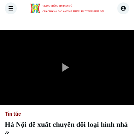
TRANG THÔNG TIN ĐIỆN TỬ
CỦA CƠ QUAN BÁO VÀ PHÁT THANH TRUYỀN HÌNH HÀ NỘI
THỜI SỰ
HÀ NỘI
THẾ GIỚI
KINH TẾ
NHÀ ĐẤT
Play
Video
Tin tức
Hà Nội đề xuất chuyển đổi loại hình nhà
ở