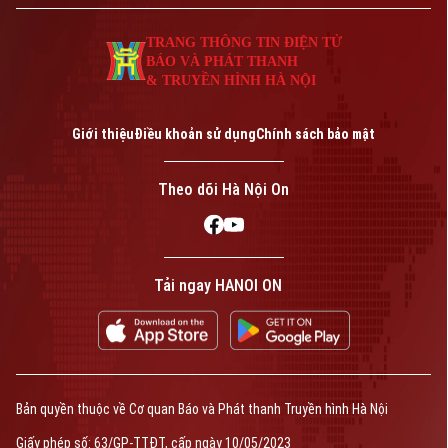
TRANG THÔNG TIN ĐIỆN TỬ
BÁO VÀ PHÁT THANH
& TRUYỀN HÌNH HÀ NỘI
Giới thiệu
Điều khoản sử dụng
Chính sách bảo mật
Theo dõi Hà Nội On
Tải ngay HANOI ON
Bản quyền thuộc về Cơ quan Báo và Phát thanh Truyền hình Hà Nội
Giấy phép số: 63/GP-TTĐT, cấp ngày 10/05/2023