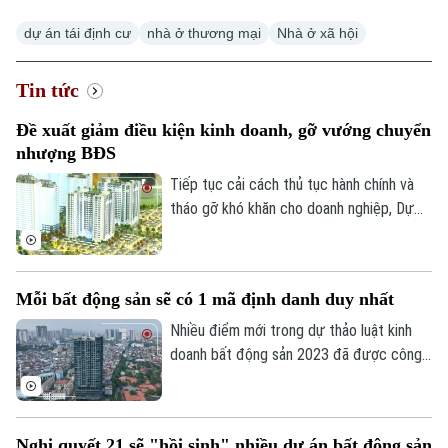
dự án tái định cư
nhà ở thương mại
Nhà ở xã hội
Tin tức
Đề xuất giảm điều kiện kinh doanh, gỡ vướng chuyển
nhượng BĐS
Tiếp tục cải cách thủ tục hành chính và
tháo gỡ khó khăn cho doanh nghiệp, Dự
thảo Luật Kinh doanh bất động sản (sửa
đổi) đề xuất cắt giảm nhiều điều kiện kinh
doanh và đơn giản hóa thủ tục chuyển
Mỗi bất động sản sẽ có 1 mã định danh duy nhất
nhượng dự án.
Nhiều điểm mới trong dự thảo luật kinh
doanh bất động sản 2023 đã được công
bố để các chuyên gia, cộng đồng doanh
nghiệp và các đơn vị liên quan cùng góp ý,
hoàn thiện. Đáng chú ý, việc định danh bất
Nghị quyết 21 sẽ "hồi sinh" nhiều dự án bất động sản