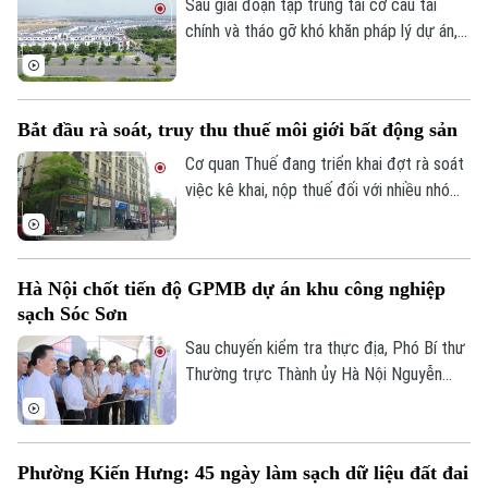
hiệu quả nguồn lực đất đai.
Sau giai đoạn tập trung tái cơ cấu tài
chính và tháo gỡ khó khăn pháp lý dự án,
Tập đoàn Novaland ghi nhận kết quả kinh
doanh tích cực khi có lãi trở lại. Doanh
nghiệp cũng tiếp tục triển khai các giải
Bắt đầu rà soát, truy thu thuế môi giới bất động sản
pháp xử lý nợ, tạo nền tảng cho quá trình
phục hồi trong thời gian tới.
Cơ quan Thuế đang triển khai đợt rà soát
việc kê khai, nộp thuế đối với nhiều nhóm
cá nhân có thu nhập cao từ nhiều nguồn,
trong đó có môi giới bất động sản.
Liên hệ đường dây nóng (bấm để gọi)
Tòa soạn
Tòa soạn
Hà Nội chốt tiến độ GPMB dự án khu công nghiệp
sạch Sóc Sơn
0865.116.699 (hotline)
0865.116.699
Sau chuyến kiểm tra thực địa, Phó Bí thư
Thường trực Thành ủy Hà Nội Nguyễn
Trọng Đông yêu cầu toàn bộ công tác giải
phóng mặt bằng Dự án đầu tư xây dựng
hạ tầng kỹ thuật Khu Công nghiệp sạch
Phường Kiến Hưng: 45 ngày làm sạch dữ liệu đất đai
Sóc Sơn và Dự án xây dựng tuyến đường