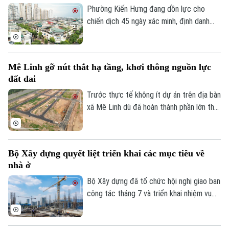
vào Khu Công nghiệp sạch Sóc Sơn phải
Phường Kiến Hưng đang dồn lực cho
được hoàn thành trước ngày 31/12/2026.
chiến dịch 45 ngày xác minh, định danh
chủ sử dụng, đồng bộ với Cơ sở dữ liệu
quốc gia về dân cư, tạo nền tảng quan
trọng để chuẩn hóa thông tin phục vụ
Mê Linh gỡ nút thắt hạ tầng, khơi thông nguồn lực
quản lý nhà nước, cải cách thủ tục hành
đất đai
chính và chuyển đổi số của Thủ đô.
Trước thực tế không ít dự án trên địa bàn
xã Mê Linh dù đã hoàn thành phần lớn thủ
tục pháp lý nhưng vẫn chưa thể triển khai
do thiếu kết nối hạ tầng, chính quyền địa
phương đang chủ động phối hợp với các
Bộ Xây dựng quyết liệt triển khai các mục tiêu về
sở, ngành và doanh nghiệp tháo gỡ những
nhà ở
điểm nghẽn về giao thông nhằm tạo điều
kiện đưa các dự án sớm đi vào thực hiện.
Bộ Xây dựng đã tổ chức hội nghị giao ban
công tác tháng 7 và triển khai nhiệm vụ
trọng tâm tháng 8/2026 của ngành Xây
dựng, trong đó tập trung hoàn thiện thể