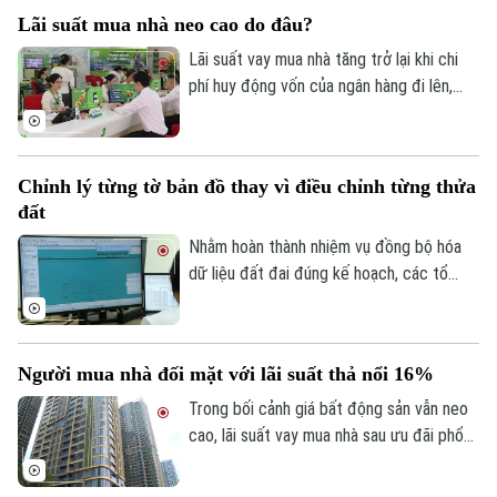
Quần vợt
đây đã tổng hợp một số lưu ý về vấn đề
Tin tức
Đã phát sóng
Lãi suất mua nhà neo cao do đâu?
này.
Golf
Lãi suất vay mua nhà tăng trở lại khi chi
Sao
phí huy động vốn của ngân hàng đi lên,
trong khi tín dụng bất động sản vẫn được
Điện ảnh
kiểm soát, khiến người mua nhà chịu áp
lực tài chính lớn hơn.
Thời trang
Chỉnh lý từng tờ bản đồ thay vì điều chỉnh từng thửa
đất
Âm nhạc
Nhằm hoàn thành nhiệm vụ đồng bộ hóa
dữ liệu đất đai đúng kế hoạch, các tổ
công tác luôn tìm các phương án để
chỉnh lý, cập nhật dữ liệu đất đai đảm bảo
theo đúng yêu cầu, trong đó, việc chỉnh lý
Người mua nhà đối mặt với lãi suất thả nổi 16%
từng tờ bản đồ thay vì chỉnh lý từng thửa
đất như trước đây đã và đang được xem
Trong bối cảnh giá bất động sản vẫn neo
là giải pháp tối ưu.
cao, lãi suất vay mua nhà sau ưu đãi phổ
biến 13-15% một năm, tăng mạnh so với
năm ngoái đã tạo áp lực lớn lên thanh