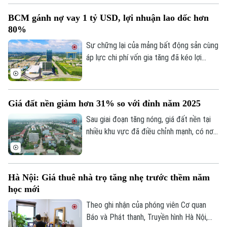
khoản.
BCM gánh nợ vay 1 tỷ USD, lợi nhuận lao dốc hơn
80%
Sự chững lại của mảng bất động sản cùng
áp lực chi phí vốn gia tăng đã kéo lợi
nhuận nửa đầu năm 2026 của Tập đoàn
Đầu tư và Phát triển Công nghiệp
Becamex giảm hơn 80%. Trong bối cảnh
Giá đất nền giảm hơn 31% so với đỉnh năm 2025
dư nợ tài chính lên khoảng 1 tỷ USD, cổ
phiếu doanh nghiệp cũng giảm mạnh và lùi
Sau giai đoạn tăng nóng, giá đất nền tại
về vùng giá thấp nhất trong 5 năm.
nhiều khu vực đã điều chỉnh mạnh, có nơi
giảm tới 31% so với mức đỉnh thiết lập
cuối năm 2025.
Hà Nội: Giá thuê nhà trọ tăng nhẹ trước thềm năm
học mới
Theo ghi nhận của phóng viên Cơ quan
Báo và Phát thanh, Truyền hình Hà Nội,