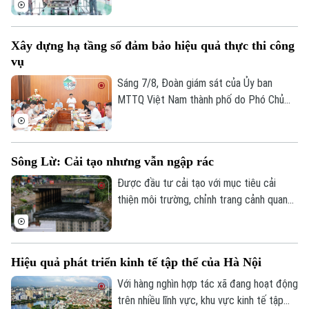
Golf
đến mô hình OCOP, tất cả đều đang góp
Sao
phần tạo việc làm, phát triển kinh tế nông
Xây dựng hạ tầng số đảm bảo hiệu quả thực thi công
Điện ảnh
thôn và thúc đẩy tiêu dùng. Đặc biệt, để
vụ
Hà Nội đạt mục tiêu tăng trưởng GRDP ở
Thời trang
mức hai con số, kinh tế tập thể chính là
Sáng 7/8, Đoàn giám sát của Ủy ban
một trong những khu vực còn nhiều tiềm
MTTQ Việt Nam thành phố do Phó Chủ
Âm nhạc
năng cần được đánh thức.
tịch Phạm Anh Tuấn làm Trưởng đoàn đã
làm việc với xã Kim Anh về việc triển khai
chuyển đổi số, ứng dụng khoa học, công
Sông Lừ: Cải tạo nhưng vẫn ngập rác
nghệ trong giải quyết thủ tục hành chính,
cung cấp dịch vụ công khi thực hiện sắp
Được đầu tư cải tạo với mục tiêu cải
xếp đơn vị hành chính và tổ chức mô hình
thiện môi trường, chỉnh trang cảnh quan
chính quyền địa phương hai cấp trên địa
và nâng cao chất lượng sống cho người
bàn xã năm 2026.
dân, sông Lừ từng được kỳ vọng sẽ trở
thành không gian xanh giữa lòng Thủ đô.
Hiệu quả phát triển kinh tế tập thể của Hà Nội
Tuy nhiên, thực tế hiện nay, nhiều đoạn
sông vẫn bị rác thải phủ kín mặt nước, gây
Với hàng nghìn hợp tác xã đang hoạt động
ô nhiễm và ảnh hưởng đến dòng chảy.
trên nhiều lĩnh vực, khu vực kinh tế tập