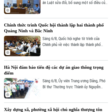
án Luật sửa đổi, bổ sung một số điều của
Luật Kiến trúc. Nhiều đại biểu đồng tình,
dự thảo Luật đã tập trung đổi mới công
tác quản lý hành nghề kiến trúc theo
Chính thức trình Quốc hội thành lập hai thành phố
hướng cắt giảm thủ tục hành chính,
Quảng Ninh và Bắc Ninh
chuyển mạnh từ tiền kiểm sang hậu kiểm
và đẩy mạnh chuyển đổi số.
Sáng 6/8, Quốc hội nghe tờ trình của
Chính phủ về việc thành lập thành phố
Quảng Ninh và thành phố Bắc Ninh.
Hà Nội đảm bảo tiến độ các dự án giao thông trọng
điểm
Sáng 6/8, Ủy viên Trung ương Đảng, Phó
Bí thư Thường trực Thành ủy Nguyễn
Trọng Đông, Trưởng Ban Chỉ đạo giải
phóng mặt bằng các dự án đầu tư trên
địa bàn thành phố Hà Nội, kiểm tra thực
Xây dựng xã, phường xã hội chủ nghĩa thượng tôn
địa một số hạng mục quan trọng.