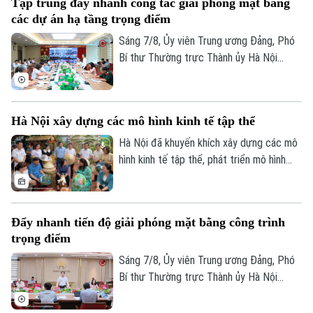
Tập trung đẩy nhanh công tác giải phóng mặt bằng
các dự án hạ tầng trọng điểm
Theo dõi Hà Nội On
Sáng 7/8, Ủy viên Trung ương Đảng, Phó
Bí thư Thường trực Thành ủy Hà Nội
Nguyễn Trọng Đông, Trưởng ban Chỉ đạo
giải phóng mặt bằng các dự án đầu tư
trên địa bàn thành phố Hà Nội chủ trì hội
Hà Nội xây dựng các mô hình kinh tế tập thể
nghị Ban Chỉ đạo nhằm rà soát, đánh giá
tiến độ công tác giải phóng mặt bằng
Hà Nội đã khuyến khích xây dựng các mô
triển khai các dự án, công trình trọng
hình kinh tế tập thể, phát triển mô hình
điểm trên địa bàn thành phố.
HTX theo Luật năm 2023. Việc kiện toàn,
nâng cao hiệu quả hoạt động của các
HTX đóng vai trò quan trọng trong việc
Đẩy nhanh tiến độ giải phóng mặt bằng công trình
hình thành các mô hình kinh tế tập thể,
trọng điểm
tăng cường liên kết với các đơn vị doanh
nghiệp để đầu tư xây dựng nông nghiệp
Sáng 7/8, Ủy viên Trung ương Đảng, Phó
công nghệ cao và hình thành các chuỗi
Bí thư Thường trực Thành ủy Hà Nội
liên kết sản xuất, tiêu thụ bền vững.
Nguyễn Trọng Đông - Trưởng ban Chỉ đạo
giải phóng mặt bằng các dự án đầu tư