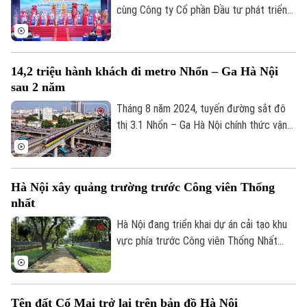
Nguyễn Xuân Lưu.
cùng Công ty Cổ phần Đầu tư phát triển
hạ tầng và đô thị Hoàng Tín tổ chức Lễ
khởi công Dự án đầu tư xây dựng hạ tầng
kỹ thuật Cụm công nghiệp làng nghề Nam
14,2 triệu hành khách đi metro Nhổn – Ga Hà Nội
Tiến. Dự và chỉ đạo buổi lễ có Ủy viên Ban
sau 2 năm
Thường vụ Thành ủy, Phó Chủ tịch UBND
thành phố Hà Nội Nguyễn Xuân Lưu.
Tháng 8 năm 2024, tuyến đường sắt đô
thị 3.1 Nhổn – Ga Hà Nội chính thức vận
hành 8,5km đoạn trên cao từ Nhổn tới
Cầu Giấy. Sau 2 năm đưa vào khai thác
thương mại, tuyến metro này đã phục vụ
Hà Nội xây quảng trường trước Công viên Thống
tổng cộng gần 14,2 triệu lượt hành khách.
nhất
Hà Nội đang triển khai dự án cải tạo khu
vực phía trước Công viên Thống Nhất
trên phố Trần Nhân Tông, với điểm nhấn là
xây dựng quảng trường kết hợp phố đi
bộ, góp phần hoàn thiện không gian công
Tên đất Cổ Mai trở lại trên bản đồ Hà Nội
cộng tại khu vực trung tâm Thủ đô.