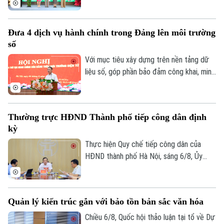
phố, lãnh đạo phường, lực lượng Công an,
đại diện các cơ quan, đơn vị, doanh
Đưa 4 dịch vụ hành chính trong Đảng lên môi trường
nghiệp và đông đảo nhân dân trên địa
số
bàn.
Với mục tiêu xây dựng trên nền tảng dữ
liệu số, góp phần bảo đảm công khai, minh
Liên hệ đường dây nóng (bấm để gọi)
bạch và nâng cao hiệu quả điều hành, sáng
Tòa soạn
Tòa soạn
6/8, Đảng ủy UBND thành phố Hà Nội tổ
chức hội nghị tập huấn sử dụng 4 thủ tục
0865.116.699 (hotline)
0865.116.699
Thường trực HĐND Thành phố tiếp công dân định
hành chính của Đảng lên môi trường điện
kỳ
tử cho các tổ chức cơ sở Đảng trực
thuộc.
Thực hiện Quy chế tiếp công dân của
HĐND thành phố Hà Nội, sáng 6/8, Ủy
viên Thường trực, Trưởng Ban Đô thị
HĐND thành phố Trần Hợp Dũng đã tiếp
công dân định kỳ.
Quản lý kiến trúc gắn với bảo tồn bản sắc văn hóa
Chiều 6/8, Quốc hội thảo luận tại tổ về Dự