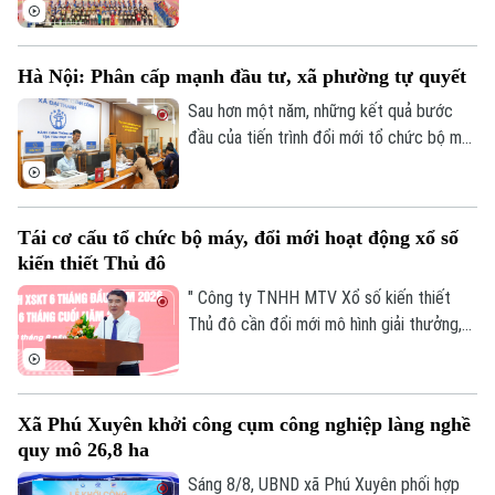
mạc Festival Võ thuật quốc tế Hà Nội
2026 với chủ đề “Hào khí Thăng Long -
Tinh hoa võ Việt”.
Hà Nội: Phân cấp mạnh đầu tư, xã phường tự quyết
Sau hơn một năm, những kết quả bước
đầu của tiến trình đổi mới tổ chức bộ máy
và nâng cao hiệu lực, hiệu quả quản trị đã
cho thấy mô hình chính quyền địa phương
hai cấp không chỉ là sự thay đổi về cơ cấu
Tái cơ cấu tổ chức bộ máy, đổi mới hoạt động xổ số
tổ chức, mà là bước chuyển căn bản tổ
kiến thiết Thủ đô
chức lại không gian phát triển và tái cấu
trúc mô hình quản trị của thành phố Hà
" Công ty TNHH MTV Xổ số kiến thiết
Nội.
Thủ đô cần đổi mới mô hình giải thưởng,
kết hợp phương thức xổ số truyền thống
với công nghệ; đồng thời tái cơ cấu tổ
chức bộ máy, nâng cao thu nhập người lao
Xã Phú Xuyên khởi công cụm công nghiệp làng nghề
động, gia tăng đóng góp cho Thủ đô" - đó
quy mô 26,8 ha
là yêu cầu của Ủy viên Ban Thường vụ
Thành ủy, Phó Chủ tịch UBND TP Hà Nội
Sáng 8/8, UBND xã Phú Xuyên phối hợp