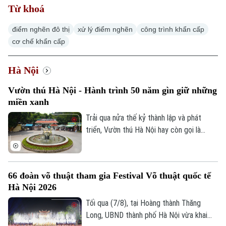
Từ khoá
điểm nghẽn đô thị
xử lý điểm nghẽn
công trình khẩn cấp
cơ chế khẩn cấp
Xu hướng
Hà Nội
Vườn thú Hà Nội - Hành trình 50 năm gìn giữ những
miền xanh
Trải qua nửa thế kỷ thành lập và phát
triển, Vườn thú Hà Nội hay còn gọi là
Công viên Thủ Lệ không chỉ là nơi chăm
sóc, bảo tồn hàng trăm cá thể động vật
mà còn là không gian xanh, văn hoá gắn bó
66 đoàn võ thuật tham gia Festival Võ thuật quốc tế
với nhiều thế hệ người dân Thủ đô.
Hà Nội 2026
Tối qua (7/8), tại Hoàng thành Thăng
Long, UBND thành phố Hà Nội vừa khai