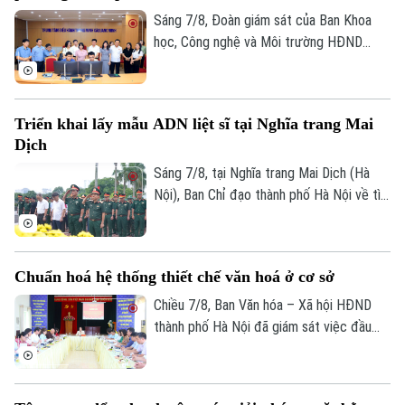
siêu dự án 162.000 tỷ đồng này.
Sáng 7/8, Đoàn giám sát của Ban Khoa
học, Công nghệ và Môi trường HĐND
thành phố Hà Nội giám sát tình hình thực
hiện công tác chuyển đổi số trên địa bàn
xã Quang Minh giai đoạn 2025-2026.
Triển khai lấy mẫu ADN liệt sĩ tại Nghĩa trang Mai
Dịch
Sáng 7/8, tại Nghĩa trang Mai Dịch (Hà
Nội), Ban Chỉ đạo thành phố Hà Nội về tìm
kiếm, quy tập và xác định danh tính hài
cốt liệt sĩ trang trọng tổ chức Lễ dâng
hương tưởng niệm và chính thức triển
Chuẩn hoá hệ thống thiết chế văn hoá ở cơ sở
khai công tác lấy mẫu hài cốt liệt sĩ chưa
xác định được thông tin để phục vụ giám
Chiều 7/8, Ban Văn hóa – Xã hội HĐND
định ADN.
thành phố Hà Nội đã giám sát việc đầu
tư, khai thác các thiết chế văn hóa, thể
thao trên địa bàn phường Kiến Hưng.