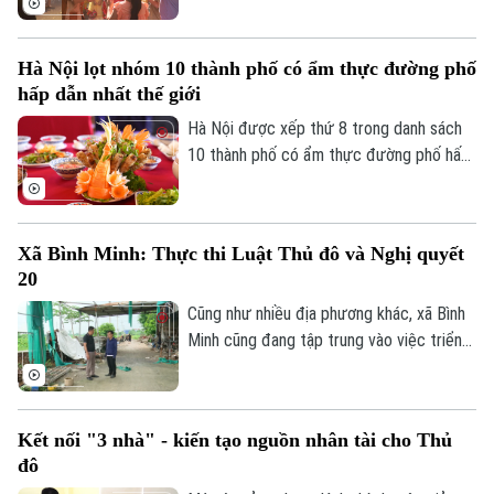
được đón Tết Trung thu vui tươi, an toàn;
Phó Giám đốc: Nguyễn Kim Khiêm, Nguyễn Minh Đức, Nguyễn Thành Lợi
100% trẻ em có hoàn cảnh đặc biệt được
Hà Nội lọt nhóm 10 thành phố có ẩm thực đường phố
thăm hỏi, tặng quà đầy đủ, kịp thời.
hấp dẫn nhất thế giới
Hà Nội được xếp thứ 8 trong danh sách
10 thành phố có ẩm thực đường phố hấp
dẫn nhất thế giới theo nghiên cứu của
Radical Storage và cũng là thành phố duy
nhất của châu Á lọt vào danh sách này.
Xã Bình Minh: Thực thi Luật Thủ đô và Nghị quyết
20
Cũng như nhiều địa phương khác, xã Bình
Minh cũng đang tập trung vào việc triển
khai Luật Thủ đô và Nghị quyết 20 của
HĐND thành phố Hà Nội, Luật Đất đai
trong việc xử lý dứt điểm những cá nhân,
Kết nối "3 nhà" - kiến tạo nguồn nhân tài cho Thủ
tổ chức vi phạm về trật tự xây dựng, đất
đô
đai.