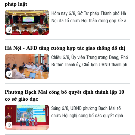
pháp luật
Hôm nay 6/8, Sở Tư pháp Thành phố Hà
Nội đã tổ chức Hội thảo đóng góp Đề án
“Xây dựng văn hoá tuân thủ pháp luật
trong xây dựng xã, phường xã hội chủ
nghĩa trên địa bàn thành phố Hà Nội”.
Hà Nội - AFD tăng cường hợp tác giao thông đô thị
Chiều 6/8, Ủy viên Trung ương Đảng, Phó
Bí thư Thành ủy, Chủ tịch UBND thành phố
Hà Nội Vũ Đại Thắng đã tiếp Giám đốc Cơ
quan Phát triển Pháp (AFD) tại Việt Nam,
ông Julien Seillan, trao đổi về các dự án
Phường Bạch Mai công bố quyết định thành lập 10
đang triển khai và định hướng mở rộng
cơ sở giáo dục
hợp tác trong thời gian tới.
Sáng 6/8, UBND phường Bạch Mai tổ
chức Hội nghị công bố các quyết định
thành lập các cơ sở giáo dục và công tác
cán bộ quản lý sau sắp xếp đối với các