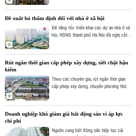
mini quanh nhiều trường đại học tại Hà
Nội bắt đầu tăng nhẹ.
Đề xuất bỏ thẩm định đối với nhà ở xã hội
Theo dõi Hà Nội On
Để tăng tốc triển khai các dự án nhà ở xã
hội, HĐND thành phố Hà Nội đề nghị cắt
bỏ hoàn toàn khâu "thẩm định và ra quyết
định miễn tiền sử dụng đất". Bởi khi dự án
được xác định là nhà ở xã hội, doanh
Rút ngắn thời gian cấp phép xây dựng, siết chặt hậu
nghiệp sẽ được tự động miễn các thủ tục
kiểm
này để làm thủ tục giao đất.
Theo các chuyên gia, rút ngắn thời gian
cấp phép xây dựng, chuyển phương thức
quản lý từ “tiền kiểm” sang “hậu kiểm” sẽ
góp phần nâng cao hiệu lực, hiệu quả quản
lý nhà nước trong lĩnh vực xây dựng.
Doanh nghiệp khó giảm giá bất động sản vì áp lực
chi phí
Nguồn cung bất động sản tiếp tục cải