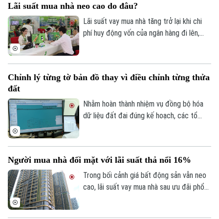
Tin tức
Lãi suất mua nhà neo cao do đâu?
Đã phát sóng
này.
Lãi suất vay mua nhà tăng trở lại khi chi
Golf
Sao
phí huy động vốn của ngân hàng đi lên,
trong khi tín dụng bất động sản vẫn được
Điện ảnh
kiểm soát, khiến người mua nhà chịu áp
lực tài chính lớn hơn.
Thời trang
Chỉnh lý từng tờ bản đồ thay vì điều chỉnh từng thửa
đất
Âm nhạc
Nhằm hoàn thành nhiệm vụ đồng bộ hóa
dữ liệu đất đai đúng kế hoạch, các tổ
công tác luôn tìm các phương án để
chỉnh lý, cập nhật dữ liệu đất đai đảm bảo
theo đúng yêu cầu, trong đó, việc chỉnh lý
Người mua nhà đối mặt với lãi suất thả nổi 16%
từng tờ bản đồ thay vì chỉnh lý từng thửa
đất như trước đây đã và đang được xem
Trong bối cảnh giá bất động sản vẫn neo
là giải pháp tối ưu.
cao, lãi suất vay mua nhà sau ưu đãi phổ
biến 13-15% một năm, tăng mạnh so với
năm ngoái đã tạo áp lực lớn lên thanh