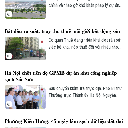
chính và tháo gỡ khó khăn pháp lý dự án,
Tập đoàn Novaland ghi nhận kết quả kinh
doanh tích cực khi có lãi trở lại. Doanh
nghiệp cũng tiếp tục triển khai các giải
Bắt đầu rà soát, truy thu thuế môi giới bất động sản
pháp xử lý nợ, tạo nền tảng cho quá trình
phục hồi trong thời gian tới.
Cơ quan Thuế đang triển khai đợt rà soát
việc kê khai, nộp thuế đối với nhiều nhóm
cá nhân có thu nhập cao từ nhiều nguồn,
trong đó có môi giới bất động sản.
Liên hệ đường dây nóng (bấm để gọi)
Tòa soạn
Tòa soạn
Hà Nội chốt tiến độ GPMB dự án khu công nghiệp
sạch Sóc Sơn
0865.116.699 (hotline)
0865.116.699
Sau chuyến kiểm tra thực địa, Phó Bí thư
Thường trực Thành ủy Hà Nội Nguyễn
Trọng Đông yêu cầu toàn bộ công tác giải
phóng mặt bằng Dự án đầu tư xây dựng
hạ tầng kỹ thuật Khu Công nghiệp sạch
Phường Kiến Hưng: 45 ngày làm sạch dữ liệu đất đai
Sóc Sơn và Dự án xây dựng tuyến đường