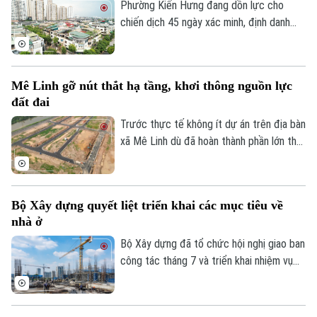
vào Khu Công nghiệp sạch Sóc Sơn phải
Phường Kiến Hưng đang dồn lực cho
được hoàn thành trước ngày 31/12/2026.
chiến dịch 45 ngày xác minh, định danh
chủ sử dụng, đồng bộ với Cơ sở dữ liệu
quốc gia về dân cư, tạo nền tảng quan
trọng để chuẩn hóa thông tin phục vụ
Mê Linh gỡ nút thắt hạ tầng, khơi thông nguồn lực
quản lý nhà nước, cải cách thủ tục hành
đất đai
chính và chuyển đổi số của Thủ đô.
Trước thực tế không ít dự án trên địa bàn
xã Mê Linh dù đã hoàn thành phần lớn thủ
tục pháp lý nhưng vẫn chưa thể triển khai
do thiếu kết nối hạ tầng, chính quyền địa
phương đang chủ động phối hợp với các
Bộ Xây dựng quyết liệt triển khai các mục tiêu về
sở, ngành và doanh nghiệp tháo gỡ những
nhà ở
điểm nghẽn về giao thông nhằm tạo điều
kiện đưa các dự án sớm đi vào thực hiện.
Bộ Xây dựng đã tổ chức hội nghị giao ban
công tác tháng 7 và triển khai nhiệm vụ
trọng tâm tháng 8/2026 của ngành Xây
dựng, trong đó tập trung hoàn thiện thể
chế, phát triển hạ tầng, nhà ở và thị