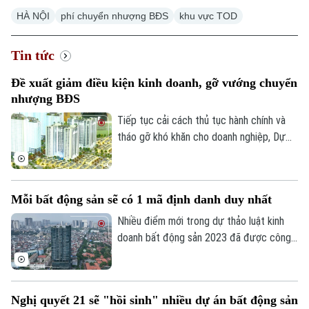
HÀ NỘI
phí chuyển nhượng BĐS
khu vực TOD
Tin tức
Đề xuất giảm điều kiện kinh doanh, gỡ vướng chuyển
nhượng BĐS
Tiếp tục cải cách thủ tục hành chính và
tháo gỡ khó khăn cho doanh nghiệp, Dự
thảo Luật Kinh doanh bất động sản (sửa
đổi) đề xuất cắt giảm nhiều điều kiện kinh
doanh và đơn giản hóa thủ tục chuyển
Mỗi bất động sản sẽ có 1 mã định danh duy nhất
nhượng dự án.
Nhiều điểm mới trong dự thảo luật kinh
doanh bất động sản 2023 đã được công
bố để các chuyên gia, cộng đồng doanh
nghiệp và các đơn vị liên quan cùng góp ý,
hoàn thiện. Đáng chú ý, việc định danh bất
Nghị quyết 21 sẽ "hồi sinh" nhiều dự án bất động sản
động sản sẽ được bổ sung vào điều