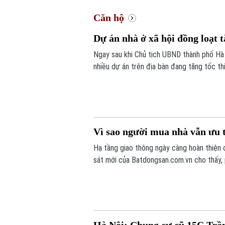
Căn hộ
Dự án nhà ở xã hội đồng loạt t
Ngay sau khi Chủ tịch UBND thành phố Hà N
nhiều dự án trên địa bàn đang tăng tốc t
Vì sao người mua nhà vẫn ưu 
Hạ tầng giao thông ngày càng hoàn thiện 
sát mới của Batdongsan.com.vn cho thấy,
tốt nhu cầu ở thực và hưởng lợi từ hệ th
Hà Nội: Chung cư cũ 15C Trầ