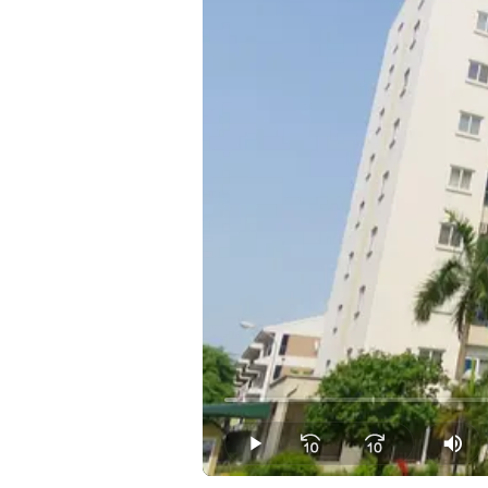
Loaded
:
1.21%
Play
Mut