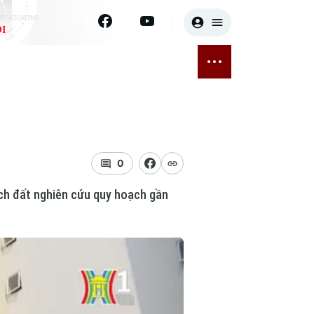
I
E
THỂ THAO
GIẢI TRÍ
ĐÃ PHÁT SÓNG
Bóng đá
Tin tức
ỡng
Quần vợt
Sao
sức khỏe
Golf
Điện ảnh
0
tích đất nghiên cứu quy hoạch gần
Thời trang
Âm nhạc