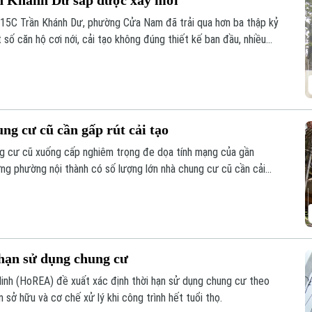
15C Trần Khánh Dư, phường Cửa Nam đã trải qua hơn ba thập kỷ
 số căn hộ cơi nới, cải tạo không đúng thiết kế ban đầu, nhiều
h hưởng đến an toàn và chất lượng sinh hoạt của cư dân.
g cư cũ cần gấp rút cải tạo
ng cư cũ xuống cấp nghiêm trọng đe dọa tính mạng của gần
ng phường nội thành có số lượng lớn nhà chung cư cũ cần cải
 hạn sử dụng chung cư
Minh (HoREA) đề xuất xác định thời hạn sử dụng chung cư theo
n sở hữu và cơ chế xử lý khi công trình hết tuổi thọ.