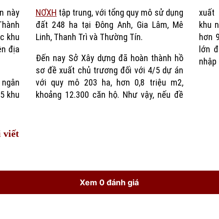
in này
NƠXH
tập trung, với tổng quy mô sử dụng
xuất 
Time
Thành
đất 248 ha tại Đông Anh, Gia Lâm, Mê
khu n
ác khu
Linh, Thanh Trì và Thường Tín.
hơn 9
ên địa
lớn 
Đến nay Sở Xây dựng đã hoàn thành hồ
nhập 
sơ đề xuất chủ trương đối với 4/5 dự án
 ngân
với quy mô 203 ha, hơn 0,8 triệu m2,
 5 khu
khoảng 12.300 căn hộ. Như vậy, nếu đề
 viết
Xem 0 đánh giá