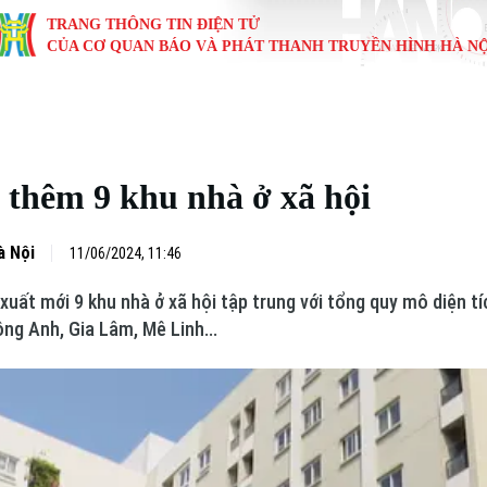
TRANG THÔNG TIN ĐIỆN TỬ
CỦA CƠ QUAN BÁO VÀ PHÁT THANH TRUYỀN HÌNH HÀ NỘ
KINH TẾ
NHÀ ĐẤT
TÀU VÀ XE
GIÁO DỤC
VĂN HÓA
SỨC KHỎ
i
Tin tức
Tin tức
Ô tô
Tin tức
Tin tức
Y tế
 thêm 9 khu nhà ở xã hội
ự
Cafe sáng
Đầu tư
Tàu
Tuyển sinh
Làng nghề
Dinh dư
Nội
Tài chính Ngân hàng
Căn hộ
Xe máy
Hướng nghiệp
Di tích
Tư vấn 
à Nội
11/06/2024, 11:46
 xuất mới 9 khu nhà ở xã hội tập trung với tổng quy mô diện 
iệt 4 phương
Doanh nghiệp
Đất đai
Thị trường
ng Anh, Gia Lâm, Mê Linh...
Kinh nghiệm
Đánh giá