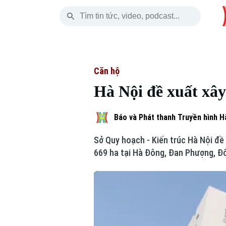
Thứ Sáu
THỜI SỰ
HÀ NỘI
THẾ GIỚI
07 Tháng 08, 2026
Hà Nội
Nhịp sống Hà Nộ
Tin tức
Căn hộ
Hà Nội đề xuất xây
Chính trị
Người Hà Nội
Quân s
Xã hội
Khoảnh khắc Hà 
Hồ sơ
Báo và Phát thanh Truyền hình H
Sở Quy hoạch - Kiến trúc Hà Nội đề
An ninh trật tự
Ẩm thực
Người V
669 ha tại Hà Đông, Đan Phượng, Đô
Công nghệ
Skip Ad