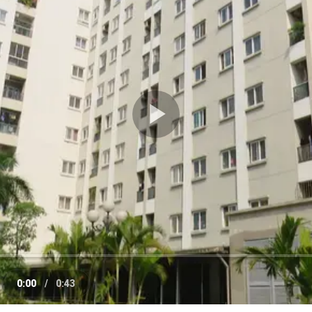
Play
Video
0:00
/
0:43
e
Current
Duration