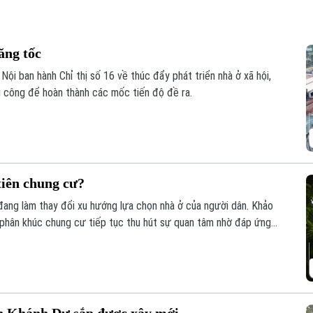
ăng tốc
ội ban hành Chỉ thị số 16 về thúc đẩy phát triển nhà ở xã hội,
hi công để hoàn thành các mốc tiến độ đề ra.
tiên chung cư?
đang làm thay đổi xu hướng lựa chọn nhà ở của người dân. Khảo
 phân khúc chung cư tiếp tục thu hút sự quan tâm nhờ đáp ứng
ống hạ tầng đồng bộ.
n Khánh Dư sắp được xây mới