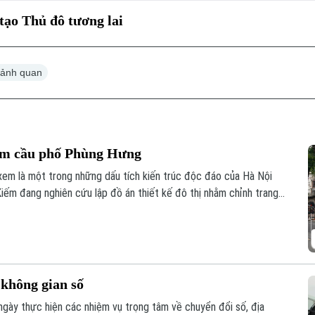
tạo Thủ đô tương lai
cảnh quan
vòm cầu phố Phùng Hưng
m là một trong những dấu tích kiến trúc độc đáo của Hà Nội
ếm đang nghiên cứu lập đồ án thiết kế đô thị nhằm chỉnh trang
ng gian văn hóa, công cộng kết nối phố cổ với ga Long Biên.
không gian số
ngày thực hiện các nhiệm vụ trọng tâm về chuyển đổi số, địa