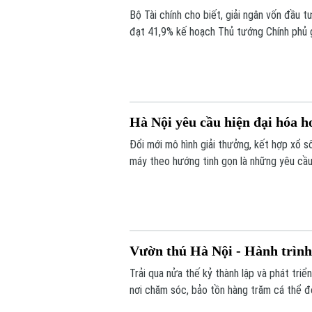
Bộ Tài chính cho biết, giải ngân vốn đầu
đạt 41,9% kế hoạch Thủ tướng Chính phủ g
ngân đạt trên bình quân chung cả nước. Tr
và tỷ lệ giải ngân ấn tượng là 76,2 nghìn t
Hà Nội yêu cầu hiện đại hóa ho
Đổi mới mô hình giải thưởng, kết hợp xổ s
máy theo hướng tinh gọn là những yêu cầ
thành phố Hà Nội Nguyễn Xuân Lưu đặt ra
tại hội nghị triển khai nhiệm vụ 6 tháng cu
Vườn thú Hà Nội - Hành trình
Trải qua nửa thế kỷ thành lập và phát triể
nơi chăm sóc, bảo tồn hàng trăm cá thể độ
hệ người dân Thủ đô.