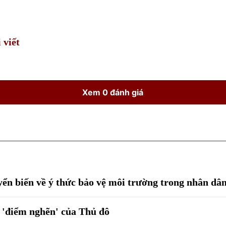
Time
 viết
Xem 0 đánh giá
n biến về ý thức bảo vệ môi trường trong nhân dâ
 'điểm nghẽn' của Thủ đô