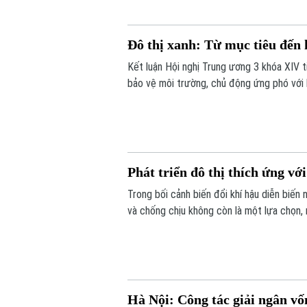
Đô thị xanh: Từ mục tiêu đến
Kết luận Hội nghị Trung ương 3 khóa XIV 
bảo vệ môi trường, chủ động ứng phó với b
tăng trưởng xanh, kinh tế tuần hoàn và ch
nét, đâu là những điểm nghẽn cần tháo gỡ
Phát triển đô thị thích ứng vớ
Trong bối cảnh biến đổi khí hậu diễn biến 
và chống chịu không còn là một lựa chọn, 
mục tiêu này, bên cạnh đổi mới tư duy qu
nâng cao năng lực quản trị đô thị.
Hà Nội: Công tác giải ngân vố