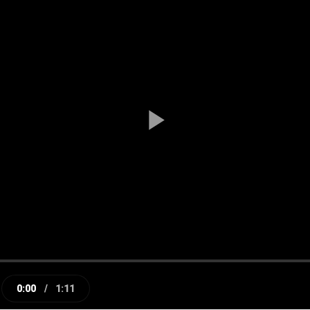
Play
Video
0:00
/
1:11
e
Current
Duration