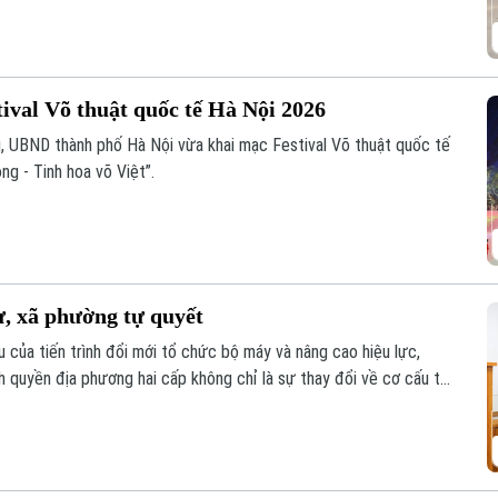
tival Võ thuật quốc tế Hà Nội 2026
g, UBND thành phố Hà Nội vừa khai mạc Festival Võ thuật quốc tế
g - Tinh hoa võ Việt”.
, xã phường tự quyết
của tiến trình đổi mới tổ chức bộ máy và nâng cao hiệu lực,
nh quyền địa phương hai cấp không chỉ là sự thay đổi về cơ cấu tổ
ại không gian phát triển và tái cấu trúc mô hình quản trị của