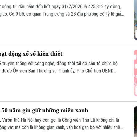
 tư công từ đầu năm đến hết ngày 31/7/2026 là 425.312 tỷ đồng,
iao. Có 9 bộ, cơ quan Trung ương và 23 địa phương có tỷ lệ giải
ong đó Hà Nội tiếp tục khẳng định vai trò dẫn đầu với khối lượng
ỷ đồng.
ạt động xổ số kiến thiết
ố truyền thống với công nghệ, đồng thời tái cơ cấu tổ chức bộ
u được Ủy viên Ban Thường vụ Thành ủy, Phó Chủ tịch UBND
 đối với Công ty TNHH Một thành viên Xổ số kiến thiết Thủ đô
ối năm 2026, diễn ra ngày 8/8.
 50 năm gìn giữ những miền xanh
n, Vườn thú Hà Nội hay còn gọi là Công viên Thủ Lệ không chỉ là
ng vật mà còn là không gian xanh, văn hoá gắn bó với nhiều thế