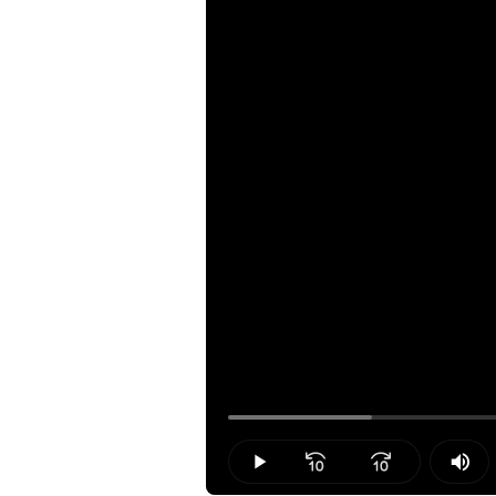
Loaded
:
13.89%
Play
Mut