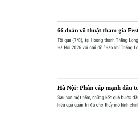
66 đoàn võ thuật tham gia Fes
Tối qua (7/8), tại Hoàng thành Thăng Lon
Hà Nội 2026 với chủ đề “Hào khí Thăng Lon
Hà Nội: Phân cấp mạnh đầu tư
Sau hơn một năm, những kết quả bước đầu 
hiệu quả quản trị đã cho thấy mô hình chí
chức, mà là bước chuyển căn bản tổ chức l
thành phố Hà Nội.