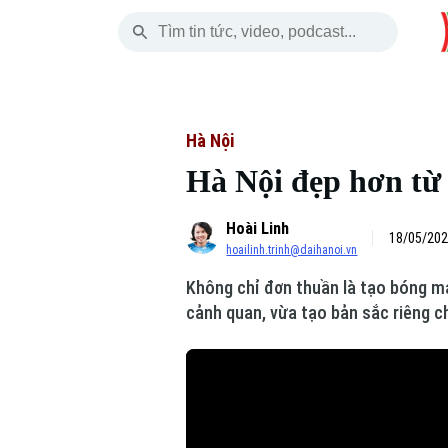
Chủ Nhật
THỜI SỰ
HÀ NỘI
THẾ GIỚI
09 Tháng 08, 2026
Hà Nội
Nhịp sống Hà Nộ
Tin tức
Hà Nội
Hà Nội đẹp hơn từ 
Chính trị
Người Hà Nội
Quân s
Hoài Linh
Xã hội
Khoảnh khắc Hà 
Hồ sơ
18/05/202
hoailinh.trinh@daihanoi.vn
An ninh trật tự
Ẩm thực
Người V
Không chỉ đơn thuần là tạo bóng má
cảnh quan, vừa tạo bản sắc riêng c
Công nghệ
Skip Ad