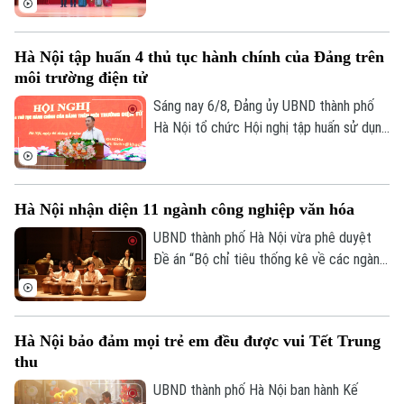
cán bộ quản lý sau sắp xếp đối với các
trường mầm non, tiểu học và trung học cơ
Hà Nội tập huấn 4 thủ tục hành chính của Đảng trên
sở công lập trên địa bàn.
môi trường điện tử
Sáng nay 6/8, Đảng ủy UBND thành phố
Hà Nội tổ chức Hội nghị tập huấn sử dụng
bốn thủ tục hành chính của Đảng trên môi
trường điện tử cho các tổ chức cơ sở
Đảng trực thuộc. Hội nghị được tổ chức
Hà Nội nhận diện 11 ngành công nghiệp văn hóa
trực tiếp tại trụ sở Khu liên cơ quan thành
phố và kết nối trực tuyến đến điểm cầu
UBND thành phố Hà Nội vừa phê duyệt
của các tổ chức cơ sở Đảng trực thuộc.
Đề án “Bộ chỉ tiêu thống kê về các ngành
công nghiệp văn hóa trên địa bàn thành
phố Hà Nội”, tạo cơ sở đo lường mức độ
phát triển và đóng góp của lĩnh vực công
Hà Nội bảo đảm mọi trẻ em đều được vui Tết Trung
nghiệp văn hóa đối với tăng trưởng kinh
thu
tế, phục vụ công tác quản lý và hoạch
định chính sách.
UBND thành phố Hà Nội ban hành Kế