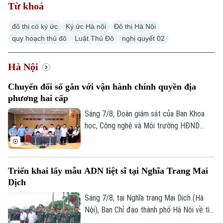
Từ khoá
đô thị có ký ức
Ký ức Hà nội
Đô thị Hà Nội
quy hoạch thủ đô
Luật Thủ Đô
nghị quyết 02
Hà Nội
Xu hướng
Chuyển đổi số gắn với vận hành chính quyền địa
phương hai cấp
Sáng 7/8, Đoàn giám sát của Ban Khoa
học, Công nghệ và Môi trường HĐND
thành phố Hà Nội giám sát tình hình thực
hiện công tác chuyển đổi số trên địa bàn
xã Quang Minh giai đoạn 2025-2026.
Triển khai lấy mẫu ADN liệt sĩ tại Nghĩa Trang Mai
Dịch
Sáng 7/8, tại Nghĩa trang Mai Dịch (Hà
Nội), Ban Chỉ đạo thành phố Hà Nội về tìm
kiếm, quy tập và xác định danh tính hài