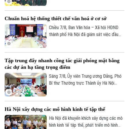
cốt liệt sĩ trang trọng tổ chức Lễ dâng
hương tưởng niệm và chính thức triển
Chuẩn hoá hệ thống thiết chế văn hoá ở cơ sở
khai công tác lấy mẫu hài cốt liệt sĩ chưa
xác định được thông tin để phục vụ giám
Chiều 7/8, Ban Văn hóa – Xã hội HĐND
định ADN.
thành phố Hà Nội đã giám sát việc đầu
tư, khai thác các thiết chế văn hóa, thể
thao trên địa bàn phường Kiến Hưng.
Tập trung đẩy nhanh công tác giải phóng mặt bằng
các dự án hạ tầng trọng điểm
Sáng 7/8, Ủy viên Trung ương Đảng, Phó
Bí thư Thường trực Thành ủy Hà Nội
Nguyễn Trọng Đông, Trưởng ban Chỉ đạo
giải phóng mặt bằng các dự án đầu tư
trên địa bàn thành phố Hà Nội chủ trì hội
Hà Nội xây dựng các mô hình kinh tế tập thể
nghị Ban Chỉ đạo nhằm rà soát, đánh giá
tiến độ công tác giải phóng mặt bằng
Hà Nội đã khuyến khích xây dựng các mô
triển khai các dự án, công trình trọng
hình kinh tế tập thể, phát triển mô hình