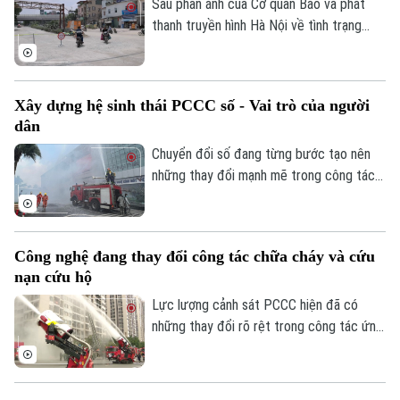
dân đồng tình ủng hộ.
Sau phản ánh của Cơ quan Báo và phát
thanh truyền hình Hà Nội về tình trạng
xuống cấp, hư hỏng của tuyến đường
Nguyễn Đình Tứ, UBND phường Đông
Ngạc đã tiến hành sửa chữa, cải tạo dọc
Xây dựng hệ sinh thái PCCC số - Vai trò của người
tuyến, đảm bảo khớp nối êm thuận để
dân
người dân đi lại an toàn, thuận tiện.
Chuyển đổi số đang từng bước tạo nên
những thay đổi mạnh mẽ trong công tác
PCCC và CNCH. Tuy nhiên, công nghệ
hiện đại chỉ phát huy khi được kết hợp với
ý thức trách nhiệm của mỗi cá nhân, mỗi
Công nghệ đang thay đổi công tác chữa cháy và cứu
gia đình và toàn xã hội. Vì vậy, mỗi người
nạn cứu hộ
dân cần chủ động tìm hiểu kiến thức,
chấp hành các quy định về an toàn PCCC,
Lực lượng cảnh sát PCCC hiện đã có
trang bị kỹ năng xử lý tình huống và tích
những thay đổi rõ rệt trong công tác ứng
cực phối hợp với các cơ quan chức năng.
dụng KHCN vào thực hiện nhiệm vụ. Nếu
trước đây việc tiếp cận hiện trường và tổ
chức chữa cháy chủ yếu dựa vào sức