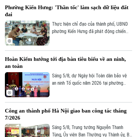
19 ngàn thửa đất cần phải hoàn thiện dữ
Phường Kiến Hưng: 'Thần tốc' làm sạch dữ liệu đất
liệu, kế hoạch mà phường Hoàng Mai đề
đai
ra là đến 10/8 phải hoàn thành thu thập
dữ liệu tại 41 tổ dân phố đang đứng
Thực hiện chỉ đạo của thành phố, UBND
trước những thách thức không nhỏ.
phường Kiến Hưng đã phát động chiến
dịch cao điểm "45 ngày đêm" làm sạch dữ
liệu đất đai. Đây không chỉ là một kế
hoạch hành chính đơn thuần, mà là một
Hoàn Kiếm hướng tới địa bàn tiêu biểu về an ninh,
cuộc "tổng động viên" toàn diện nhằm
an toàn
chuẩn hóa, làm sạch và cập nhật cơ sở dữ
liệu quốc gia về đất đai trên địa bàn.
Sáng 5/8, dự Ngày hội Toàn dân bảo vệ
an ninh Tổ quốc năm 2026 tại phường
Hoàn Kiếm, Chủ tịch UBND thành phố Hà
Nội Vũ Đại Thắng yêu cầu địa phương
phát huy vị trí đặc biệt của địa bàn trung
Công an thành phố Hà Nội giao ban công tác tháng
tâm, phấn đấu trở thành hình mẫu của Thủ
7/2026
đô về an ninh, an toàn, kỷ cương, văn minh
và thân thiện.
Sáng 5/8, Trung tướng Nguyễn Thanh
Tùng, Ủy viên Ban Thường vụ Thành ủy, Bí