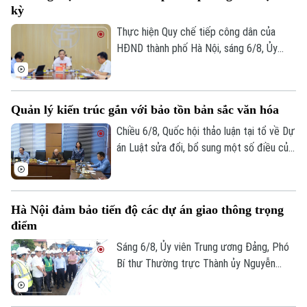
kỳ
Golf
tử cho các tổ chức cơ sở Đảng trực
Sao
thuộc.
Thực hiện Quy chế tiếp công dân của
HĐND thành phố Hà Nội, sáng 6/8, Ủy
Điện ảnh
viên Thường trực, Trưởng Ban Đô thị
HĐND thành phố Trần Hợp Dũng đã tiếp
Thời trang
công dân định kỳ.
Quản lý kiến trúc gắn với bảo tồn bản sắc văn hóa
Âm nhạc
Chiều 6/8, Quốc hội thảo luận tại tổ về Dự
án Luật sửa đổi, bổ sung một số điều của
Luật Kiến trúc. Nhiều đại biểu đồng tình,
dự thảo Luật đã tập trung đổi mới công
tác quản lý hành nghề kiến trúc theo
Hà Nội đảm bảo tiến độ các dự án giao thông trọng
hướng cắt giảm thủ tục hành chính,
điểm
chuyển mạnh từ tiền kiểm sang hậu kiểm
và đẩy mạnh chuyển đổi số.
Sáng 6/8, Ủy viên Trung ương Đảng, Phó
Bí thư Thường trực Thành ủy Nguyễn
Trọng Đông, Trưởng Ban Chỉ đạo giải
phóng mặt bằng các dự án đầu tư trên