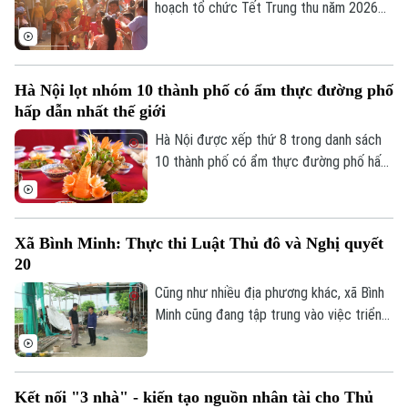
hoạch tổ chức Tết Trung thu năm 2026
với mục tiêu mọi trẻ em trên địa bàn đều
Theo dõi Hà Nội On
được đón Tết Trung thu vui tươi, an toàn;
100% trẻ em có hoàn cảnh đặc biệt được
Hà Nội lọt nhóm 10 thành phố có ẩm thực đường phố
thăm hỏi, tặng quà đầy đủ, kịp thời.
hấp dẫn nhất thế giới
Hà Nội được xếp thứ 8 trong danh sách
10 thành phố có ẩm thực đường phố hấp
dẫn nhất thế giới theo nghiên cứu của
Radical Storage và cũng là thành phố duy
nhất của châu Á lọt vào danh sách này.
Xã Bình Minh: Thực thi Luật Thủ đô và Nghị quyết
20
Cũng như nhiều địa phương khác, xã Bình
Minh cũng đang tập trung vào việc triển
khai Luật Thủ đô và Nghị quyết 20 của
HĐND thành phố Hà Nội, Luật Đất đai
trong việc xử lý dứt điểm những cá nhân,
Kết nối "3 nhà" - kiến tạo nguồn nhân tài cho Thủ
tổ chức vi phạm về trật tự xây dựng, đất