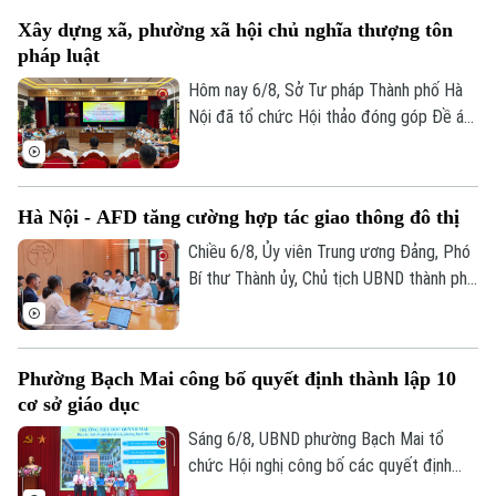
địa bàn thành phố Hà Nội, kiểm tra thực
Xây dựng xã, phường xã hội chủ nghĩa thượng tôn
địa một số hạng mục quan trọng.
pháp luật
Hôm nay 6/8, Sở Tư pháp Thành phố Hà
Nội đã tổ chức Hội thảo đóng góp Đề án
“Xây dựng văn hoá tuân thủ pháp luật
trong xây dựng xã, phường xã hội chủ
nghĩa trên địa bàn thành phố Hà Nội”.
Hà Nội - AFD tăng cường hợp tác giao thông đô thị
Chiều 6/8, Ủy viên Trung ương Đảng, Phó
Bí thư Thành ủy, Chủ tịch UBND thành phố
Hà Nội Vũ Đại Thắng đã tiếp Giám đốc Cơ
quan Phát triển Pháp (AFD) tại Việt Nam,
ông Julien Seillan, trao đổi về các dự án
Phường Bạch Mai công bố quyết định thành lập 10
đang triển khai và định hướng mở rộng
cơ sở giáo dục
hợp tác trong thời gian tới.
Sáng 6/8, UBND phường Bạch Mai tổ
chức Hội nghị công bố các quyết định
thành lập các cơ sở giáo dục và công tác