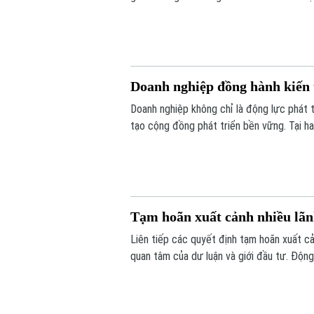
xử lý hồ sơ tồn đọng, ngăn chặn việc lợi d
Doanh nghiệp đồng hành kiến 
Doanh nghiệp không chỉ là động lực phát t
tạo cộng đồng phát triển bền vững. Tại ha
Phúc Thịnh, nhiều doanh nghiệp đã sẵn sà
hiện thực hóa các mục tiêu của đề án.
Tạm hoãn xuất cảnh nhiều lã
Liên tiếp các quyết định tạm hoãn xuất c
quan tâm của dư luận và giới đầu tư. Động 