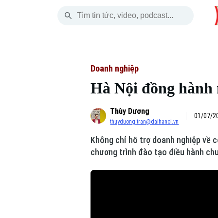
Thứ Sáu
THỜI SỰ
HÀ NỘI
THẾ GIỚI
07 Tháng 08, 2026
Hà Nội
Nhịp sống Hà Nộ
Tin tức
Doanh nghiệp
Hà Nội đồng hành 
Chính trị
Người Hà Nội
Quân s
Thùy Dương
Xã hội
Khoảnh khắc Hà 
Hồ sơ
01/07/20
thuyduong.tran@daihanoi.vn
An ninh trật tự
Ẩm thực
Người V
Không chỉ hỗ trợ doanh nghiệp về c
chương trình đào tạo điều hành chuy
Công nghệ
Skip Ad