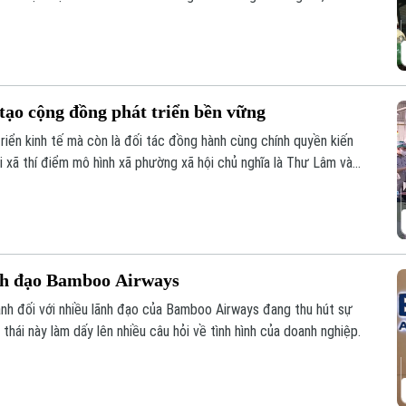
ụng pháp nhân, thông tin cá nhân để vi phạm pháp luật.
tạo cộng đồng phát triển bền vững
riển kinh tế mà còn là đối tác đồng hành cùng chính quyền kiến
i xã thí điểm mô hình xã phường xã hội chủ nghĩa là Thư Lâm và
ng chung tay, góp nguồn lực và đồng hành cùng địa phương để
nh đạo Bamboo Airways
ảnh đối với nhiều lãnh đạo của Bamboo Airways đang thu hút sự
thái này làm dấy lên nhiều câu hỏi về tình hình của doanh nghiệp.