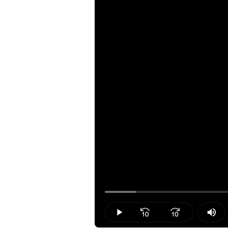
Loaded
:
6.56%
Play
Mut