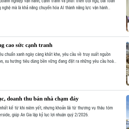
doanh nghiệp vận hành, cạnh tranh và phát triển đội ngũ, bài toán
 nghệ mà là khả năng chuyển hóa AI thành năng lực vận hành
hấn mạnh tại sự kiện AI-Ready Workforce tổ chức mới đây tại Hà
ng cao sức cạnh tranh
êu chuẩn xanh ngày càng khắt khe, yêu cầu về truy xuất nguồn
on, xu hướng tiêu dùng bền vững đang đặt ra những yêu cầu hoàn
iên, giữa sự biến động của thị trường, xuất khẩu gỗ của Việt Nam
ích ứng linh hoạt với biến động thị trường.
lục, doanh thu bán nhà chạm đáy
nhất kể từ khi niêm yết, nhưng khoản lãi từ thương vụ thâu tóm
rside, giúp An Gia lập kỷ lục lợi nhuận quý 2/2026.