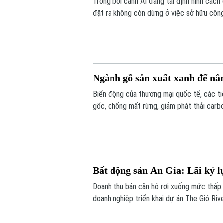
Trong bối cảnh AI đang tái định hình cách 
đặt ra không còn dừng ở việc sở hữu công
thực chất. Thông tin được các diễn giả n
Nội.
Ngành gỗ sản xuất xanh để nâ
Biến động của thương mại quốc tế, các ti
gốc, chống mất rừng, giảm phát thải carb
toàn mới đối với ngành gỗ quốc tế. Tuy nh
vẫn duy trì vị thế dẫn đầu nhờ khả năng th
Bất động sản An Gia: Lãi kỷ 
Doanh thu bán căn hộ rơi xuống mức thấp 
doanh nghiệp triển khai dự án The Gió Rive