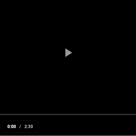
Play
Video
0:00
/
2:30
e
Current
Duration