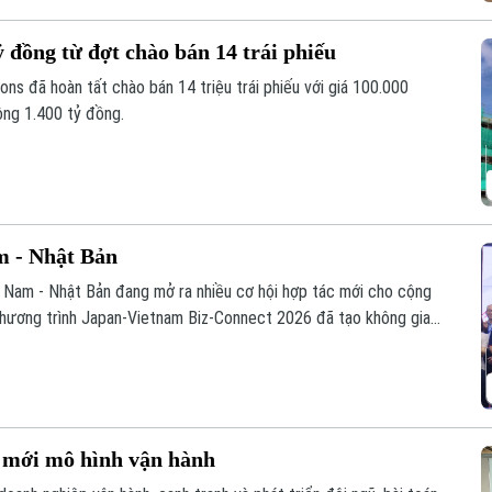
ỷ đồng từ đợt chào bán 14 trái phiếu
 đã hoàn tất chào bán 14 triệu trái phiếu với giá 100.000
ông 1.400 tỷ đồng.
m - Nhật Bản
t Nam - Nhật Bản đang mở ra nhiều cơ hội hợp tác mới cho cộng
 chương trình Japan-Vietnam Biz-Connect 2026 đã tạo không gian
 nối trực tiếp, tìm kiếm đối tác và thúc đẩy các cơ hội hợp tác
i mới mô hình vận hành