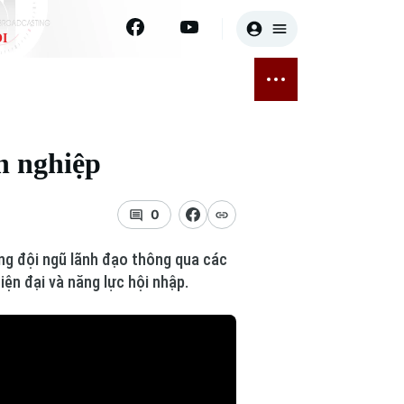
I
E
THỂ THAO
GIẢI TRÍ
ĐÃ PHÁT SÓNG
Bóng đá
Tin tức
h nghiệp
ỡng
Quần vợt
Sao
sức khỏe
Golf
Điện ảnh
0
Thời trang
ợng đội ngũ lãnh đạo thông qua các
iện đại và năng lực hội nhập.
Âm nhạc