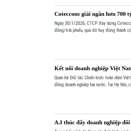
Coteccons giải ngân hơn 700 t
Ngày 30/1/2026, CTCP Xây dựng Coteccons
đồng/trái phiếu, qua đó huy động thành c
Kết nối doanh nghiệp Việt Na
Quan hệ Đối tác Chiến lược toàn diện Việ
đồng doanh nghiệp hai nước. Tại Hà Nội,
để doanh nghiệp Việt Nam và Nhật Bản kết
thực chất.
A.I thúc đẩy doanh nghiệp đổ