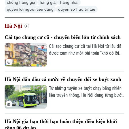
chống hàng giả
hàng giả
hàng nhái
quyền lợi người tiêu dùng
quyền sở hữu trí tuệ
Hà Nội
Cải tạo chung cư cũ - chuyển biến lớn từ chính sách
Cải tạo chung cư cũ tại Hà Nội từ lâu đã
được xem như một bài toán “khó có lời
giải”. Tuy nhiên, nút thắt này kỳ vọng sẽ
được tháo gỡ khi Nghị quyết số 66 được
HĐND Thành phố Hà Nội thông qua tháng
Hà Nội dẫn đầu cả nước về chuyển đổi xe buýt xanh
6 vừa qua với những cơ chế đặc thù, vượt
trội từ Luật Thủ đô - "cú hích" mạnh mẽ,
Từ những tuyến xe buýt chạy bằng nhiên
đẩy nhanh tiến độ tái thiết các khu chung
liệu truyền thống, Hà Nội đang từng bước
cư cũ.
chuyển sang phương tiện sử dụng điện và
năng lượng xanh. Đến tháng 6/2026, toàn
thành phố đã có 858 xe buýt sử dụng
Hà Nội gia hạn thời hạn hoàn thiện điều kiện khởi
điện và năng lượng xanh, trong đó có 719
công 06 dự án