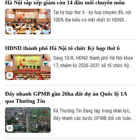
Xã hội
Hà Nội sắp xếp giảm còn 14 đầu mối chuyên môn
Người Hà Nội
Tin tức
Kinh tế
Tại kỳ họp thứ 6 - kỳ họp chuyên đề, với
An ninh trật tự
Khoảnh khắc Hà Nội
100% đại biểu có mặt nhất trí HĐND
Quân sự
Tin tức
thành phố Hà Nội đã chính thức thông
Nhà đất
Công nghệ
Ẩm thực
qua Nghị quyết về việc thành lập, tổ chức
Hồ sơ
Cafe sáng
lại một số cơ quan chuyên môn thuộc
Tin tức
Tàu và Xe
HĐND thành phố Hà Nội tổ chức Kỳ họp thứ 6
UBND thành phố.
Người Việt 4 phương
Tài chính Ngân hàng
Sáng 10/8, HĐND thành phố Hà Nội khóa
Đầu tư
Ô tô
Giáo dục
17, nhiệm kỳ 2026-2031 sẽ tổ chức Kỳ
Doanh nghiệp
họp thứ 6 (kỳ họp chuyên đề), xem xét,
Căn hộ
Tàu
Tin tức
quyết định các nội dung quan trọng thuộc
Văn hóa
Đất đai
thẩm quyền.
Xe máy
Đẩy nhanh GPMB gần 26ha đất dự án Quốc lộ 1A
Tuyển sinh
Tin tức
Sức khỏe
qua Thường Tín
Kinh nghiệm
Thị trường
Hướng nghiệp
Xã Thường Tín đang tập trung nhân lực,
Làng nghề
Y tế
Thể thao
đẩy nhanh các bước GPMB đối với toàn
Đánh giá
bộ diện tích gần 26ha nằm trong phạm vi
Di tích
Dinh dưỡng
triển khai dự án Trục không gian Quốc lộ
Bóng đá
Giải trí