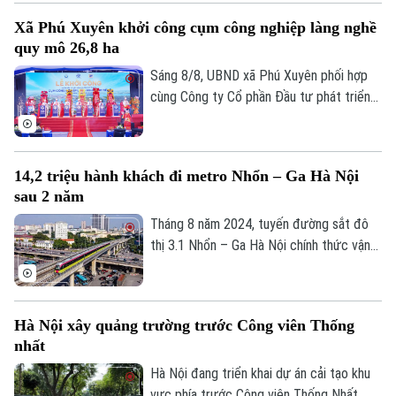
chức bộ máy, nâng cao thu nhập người lao
Xã Phú Xuyên khởi công cụm công nghiệp làng nghề
động, gia tăng đóng góp cho Thủ đô" - đó
quy mô 26,8 ha
là yêu cầu của Ủy viên Ban Thường vụ
Thành ủy, Phó Chủ tịch UBND TP Hà Nội
Sáng 8/8, UBND xã Phú Xuyên phối hợp
Nguyễn Xuân Lưu.
cùng Công ty Cổ phần Đầu tư phát triển
hạ tầng và đô thị Hoàng Tín tổ chức Lễ
khởi công Dự án đầu tư xây dựng hạ tầng
kỹ thuật Cụm công nghiệp làng nghề Nam
14,2 triệu hành khách đi metro Nhổn – Ga Hà Nội
Tiến. Dự và chỉ đạo buổi lễ có Ủy viên Ban
sau 2 năm
Thường vụ Thành ủy, Phó Chủ tịch UBND
thành phố Hà Nội Nguyễn Xuân Lưu.
Tháng 8 năm 2024, tuyến đường sắt đô
thị 3.1 Nhổn – Ga Hà Nội chính thức vận
hành 8,5km đoạn trên cao từ Nhổn tới
Cầu Giấy. Sau 2 năm đưa vào khai thác
thương mại, tuyến metro này đã phục vụ
Hà Nội xây quảng trường trước Công viên Thống
tổng cộng gần 14,2 triệu lượt hành khách.
nhất
Hà Nội đang triển khai dự án cải tạo khu
vực phía trước Công viên Thống Nhất