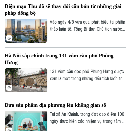
1A.
Tư vấn sức khỏe
Diện mạo Thủ đô sẽ thay đổi căn bản từ những giải
Quần vợt
Tin tức
Đã phát sóng
pháp đồng bộ
Golf
Vào ngày 4/8 vừa qua, phát biểu tại phiên
Sao
thảo luận tổ, Tổng Bí thư, Chủ tịch nước
Tô Lâm, đại biểu Quốc hội Đoàn Hà Nội,
Điện ảnh
đánh giá cao những chuyển biến của Thủ
đô và cho rằng, chỉ hai năm nữa, diện mạo
Thời trang
Hà Nội sắp chỉnh trang 131 vòm cầu phố Phùng
Hà Nội sẽ thay đổi rất căn bản khi những
Hưng
định hướng lớn trong Quy hoạch Thủ đô
Âm nhạc
tầm nhìn 100 năm từng bước được hiện
131 vòm cầu dọc phố Phùng Hưng được
thực hóa.
xem là một trong những dấu tích kiến trúc
độc đáo của Hà Nội hơn một thế kỷ qua.
UBND phường Hoàn Kiếm đang nghiên
cứu lập đồ án thiết kế đô thị nhằm chỉnh
Đưa sản phẩm địa phương lên không gian số
trang toàn bộ khu vực, hướng tới hình
thành không gian văn hóa, công cộng kết
Tại xã An Khánh, trong đợt cao điểm 100
nối phố cổ với ga Long Biên.
ngày thực hiện các nhiệm vụ trọng tâm về
chuyển đổi số, địa phương đang hỗ trợ