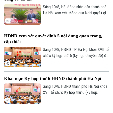
xe buýt điện.
Sáng 10/8, Hội đồng nhân dân thành phố
Hà Nội xem xét thông qua Nghị quyết gia
hạn thời hạn hoàn thiện điều kiện khởi
công đối với 06 dự án đầu tư lớn trên địa
bàn Thủ đô theo đề nghị của UBND thành
HĐND xem xét quyết định 5 nội dung quan trọng,
phố và quy định tại khoản 6 Điều 36 Luật
cấp thiết
Thủ đô năm 2026.
Sáng 10/8, HĐND TP Hà Nội khoá XVII tổ
chức kỳ họp thứ 6 (kỳ họp chuyên đề) để
xem xét quyết định một số nội dung quan
Chuyên mục
trọng, cấp thiết thuộc thẩm quyền.
Thời sự
Khai mạc Kỳ họp thứ 6 HĐND thành phố Hà Nội
Sáng 10/8, HĐND thành phố Hà Nội khoá
Hà Nội
XVII tổ chức Kỳ họp thứ 6 (kỳ họp
Hà Nội
chuyên đề) để xem xét quyết định một
Chính trị
số nội dung quan trọng, cấp thiết thuộc
Nhịp sống Hà Nội
Thế giới
thẩm quyền.