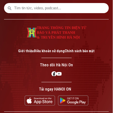
công tác phòng chống dịch tại 91 xã
phường.
TRANG THÔNG TIN ĐIỆN TỬ
BÁO VÀ PHÁT THANH
& TRUYỀN HÌNH HÀ NỘI
Giới thiệu
Điều khoản sử dụng
Chính sách bảo mật
Theo dõi Hà Nội On
Tải ngay HANOI ON