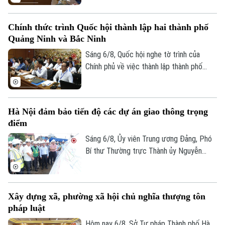
dự thảo Luật đã tập trung đổi mới công
tác quản lý hành nghề kiến trúc theo
Chính thức trình Quốc hội thành lập hai thành phố
hướng cắt giảm thủ tục hành chính,
Quảng Ninh và Bắc Ninh
chuyển mạnh từ tiền kiểm sang hậu kiểm
và đẩy mạnh chuyển đổi số.
Sáng 6/8, Quốc hội nghe tờ trình của
Chính phủ về việc thành lập thành phố
Quảng Ninh và thành phố Bắc Ninh.
Hà Nội đảm bảo tiến độ các dự án giao thông trọng
điểm
Sáng 6/8, Ủy viên Trung ương Đảng, Phó
Bí thư Thường trực Thành ủy Nguyễn
Trọng Đông, Trưởng Ban Chỉ đạo giải
phóng mặt bằng các dự án đầu tư trên
địa bàn thành phố Hà Nội, kiểm tra thực
Xây dựng xã, phường xã hội chủ nghĩa thượng tôn
địa một số hạng mục quan trọng.
pháp luật
Hôm nay 6/8, Sở Tư pháp Thành phố Hà