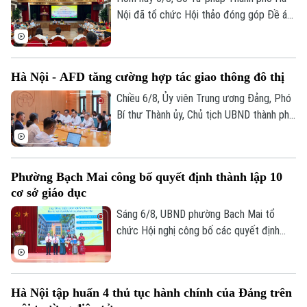
Nội đã tổ chức Hội thảo đóng góp Đề án
“Xây dựng văn hoá tuân thủ pháp luật
trong xây dựng xã, phường xã hội chủ
nghĩa trên địa bàn thành phố Hà Nội”.
Hà Nội - AFD tăng cường hợp tác giao thông đô thị
Chiều 6/8, Ủy viên Trung ương Đảng, Phó
Bí thư Thành ủy, Chủ tịch UBND thành phố
Hà Nội Vũ Đại Thắng đã tiếp Giám đốc Cơ
quan Phát triển Pháp (AFD) tại Việt Nam,
ông Julien Seillan, trao đổi về các dự án
Phường Bạch Mai công bố quyết định thành lập 10
đang triển khai và định hướng mở rộng
cơ sở giáo dục
hợp tác trong thời gian tới.
Sáng 6/8, UBND phường Bạch Mai tổ
chức Hội nghị công bố các quyết định
thành lập các cơ sở giáo dục và công tác
Bản quyền thuộc về Cơ quan Báo và Phát thanh Truyền hình Hà Nội Giấy
cán bộ quản lý sau sắp xếp đối với các
phép số: Số 63/GP-TTDT, cấp ngày 10/05/2023
trường mầm non, tiểu học và trung học cơ
Hà Nội tập huấn 4 thủ tục hành chính của Đảng trên
TRANG THÔNG TIN ĐIỆN TỬ
sở công lập trên địa bàn.