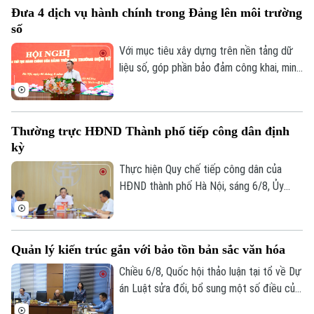
Đưa 4 dịch vụ hành chính trong Đảng lên môi trường
nghiệp và đông đảo nhân dân trên địa
số
bàn.
Với mục tiêu xây dựng trên nền tảng dữ
liệu số, góp phần bảo đảm công khai, minh
bạch và nâng cao hiệu quả điều hành, sáng
Liên hệ đường dây nóng (bấm để gọi)
6/8, Đảng ủy UBND thành phố Hà Nội tổ
Tòa soạn
Tòa soạn
chức hội nghị tập huấn sử dụng 4 thủ tục
Thường trực HĐND Thành phố tiếp công dân định
hành chính của Đảng lên môi trường điện
0865.116.699 (hotline)
0865.116.699
kỳ
tử cho các tổ chức cơ sở Đảng trực
thuộc.
Thực hiện Quy chế tiếp công dân của
HĐND thành phố Hà Nội, sáng 6/8, Ủy
viên Thường trực, Trưởng Ban Đô thị
HĐND thành phố Trần Hợp Dũng đã tiếp
công dân định kỳ.
Quản lý kiến trúc gắn với bảo tồn bản sắc văn hóa
Chiều 6/8, Quốc hội thảo luận tại tổ về Dự
án Luật sửa đổi, bổ sung một số điều của
Luật Kiến trúc. Nhiều đại biểu đồng tình,