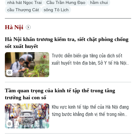
nhà hát Ngọc Trai
Cầu Trần Hưng Đạo
hầm chui
cầu Thượng Cát
sông Tô Lịch
Hà Nội
Hà Nội khẩn trương kiểm tra, siết chặt phòng chống
sốt xuất huyết
Trước diễn biến gia tăng của dịch sốt
xuất huyết trên địa bàn, Sở Y tế Hà Nội
vừa ban hành công văn khẩn yêu cầu các
xã, phường tăng cường triển khai các biện
pháp phòng, chống dịch. Ngành y tế cũng
Tầm quan trọng của kinh tế tập thể trong tăng
sẽ thành lập các đoàn kiểm tra, giám sát
trưởng hai con số
công tác phòng chống dịch tại 91 xã
phường.
Khu vực kinh tế tập thể của Hà Nội đang
từng bước khẳng định vị thế trong nền
kinh tế Thủ đô. Từ những HTX làng nghề
Chuyên mục
đến mô hình OCOP, tất cả đều đang góp