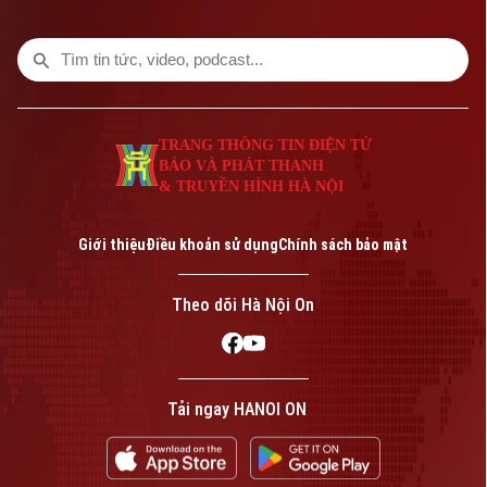
thăm hỏi, tặng quà đầy đủ, kịp thời.
TRANG THÔNG TIN ĐIỆN TỬ
BÁO VÀ PHÁT THANH
& TRUYỀN HÌNH HÀ NỘI
Giới thiệu
Điều khoản sử dụng
Chính sách bảo mật
Theo dõi Hà Nội On
Tải ngay HANOI ON