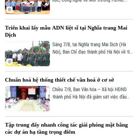
thành phố Hà Nội giám sát tình hình thực
hiện công tác chuyển đổi số trên địa bàn
xã Quang Minh giai đoạn 2025-2026.
Triển khai lấy mẫu ADN liệt sĩ tại Nghĩa trang Mai
Dịch
Sáng 7/8, tại Nghĩa trang Mai Dịch (Hà
Nội), Ban Chỉ đạo thành phố Hà Nội về tìm
kiếm, quy tập và xác định danh tính hài
cốt liệt sĩ trang trọng tổ chức Lễ dâng
hương tưởng niệm và chính thức triển
Chuẩn hoá hệ thống thiết chế văn hoá ở cơ sở
khai công tác lấy mẫu hài cốt liệt sĩ chưa
xác định được thông tin để phục vụ giám
Chiều 7/8, Ban Văn hóa – Xã hội HĐND
định ADN.
thành phố Hà Nội đã giám sát việc đầu
tư, khai thác các thiết chế văn hóa, thể
thao trên địa bàn phường Kiến Hưng.
Tập trung đẩy nhanh công tác giải phóng mặt bằng
các dự án hạ tầng trọng điểm