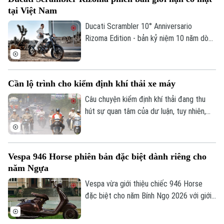
sóng chuyển đổi xanh đang tiến triển
tại Việt Nam
mạnh mẽ.
Ducati Scrambler 10° Anniversario
Rizoma Edition - bản kỷ niệm 10 năm dòng
Scrambler - chỉ có duy nhất một chiếc
vừa xuất hiện tại Việt Nam.
Cần lộ trình cho kiểm định khí thải xe máy
Câu chuyện kiểm định khí thải đang thu
hút sự quan tâm của dư luận, tuy nhiên,
với hơn 70 triệu phương tiện xe máy đang
lưu thông hiện nay, việc triển khai quy định
này cần có lộ trình rõ ràng và phù hợp.
Vespa 946 Horse phiên bản đặc biệt dành riêng cho
năm Ngựa
Vespa vừa giới thiệu chiếc 946 Horse
đặc biệt cho năm Bính Ngọ 2026 với giới
hạn chỉ 888 chiếc.