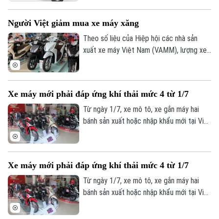
khẩu, phân phối trên thị trường Việt Nam
để khắc phục lỗi kỹ thuật.
Người Việt giảm mua xe máy xăng
Theo số liệu của Hiệp hội các nhà sản
xuất xe máy Việt Nam (VAMM), lượng xe
máy của 5 hãng gồm Honda, Yamaha,
SYM, Suzuki và Piaggio bán ra năm 2025
đạt hơn 2,6 triệu chiếc, giảm 1,5% so với
Xe máy mới phải đáp ứng khí thải mức 4 từ 1/7
2024.
Từ ngày 1/7, xe mô tô, xe gắn máy hai
bánh sản xuất hoặc nhập khẩu mới tại Việt
Nam phải đáp ứng tiêu chuẩn khí thải mức
Bản quyền thuộc về Cơ quan Báo và Phát thanh Truyền hình Hà Nội Giấy
phép số: Số 63/GP-TTDT, cấp ngày 10/05/2023
4 theo QCVN 29:2025/BXD, nhằm siết
chặt kiểm soát ô nhiễm và nâng cao tiêu
TRANG THÔNG TIN ĐIỆN TỬ
Xe máy mới phải đáp ứng khí thải mức 4 từ 1/7
chuẩn môi trường giao thông.
CỦA CƠ QUAN BÁO VÀ PHÁT THANH TRUYỀN HÌNH HÀ NỘI
Từ ngày 1/7, xe mô tô, xe gắn máy hai
bánh sản xuất hoặc nhập khẩu mới tại Việt
Số 3-5 Huỳnh Thúc Kháng-Phường Láng-Hà Nội
Nam phải đáp ứng tiêu chuẩn khí thải mức
Giám đốc: VŨ MINH TUẤN
4 theo QCVN 29:2025/BXD, nhằm siết