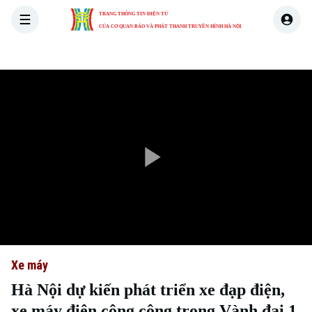
TRANG THÔNG TIN ĐIỆN TỬ
CỦA CƠ QUAN BÁO VÀ PHÁT THANH TRUYỀN HÌNH HÀ NỘI
THỜI SỰ
HÀ NỘI
THẾ GIỚI
KINH TẾ
NHÀ ĐẤT
Play
Video
Xe máy
Hà Nội dự kiến phát triển xe đạp điện,
xe máy điện công cộng trong Vành đai 1