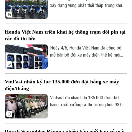
xây dựng vùng phát thải thấp trong khu
vực Vành đai 1, Hà Nội đang đẩy mạnh
các giải pháp phát triển giao thông xanh,
giao thông công cộng và hạ tầng phục vụ
Honda Việt Nam triển khai hệ thống trạm đổi pin tại
phương tiện sử dụng năng lượng sạch.
các đô thị lớn
Đáng chú ý, thành phố dự kiến thí điểm và
mở rộng các mô hình xe máy điện công
Ngày 4/6, Honda Việt Nam đã công bố
cộng, tạo thêm lựa chọn di chuyển thân
mở bán bộ đôi xe máy điện thế hệ mới
thiện với môi trường cho người dân.
Honda CUV e: và Honda UC3. Đồng thời,
hãng cũng kích hoạt hệ thống Trạm đổi
pin và Trạm sạc pin tại các thành phố lớn,
VinFast nhận kỷ lục 135.000 đơn đặt hàng xe máy
nhằm hoàn thiện hệ sinh thái cho xe máy
điện/tháng
Theo dõi Hà Nội On
điện và phục vụ mục tiêu chuyển đổi xanh
tại Việt Nam.
VinFast đã nhận hơn 135.000 đơn đặt
hàng, xuất xưởng ra thị trường hơn 93.000
xe máy điện trong tháng 3/2026, đạt
mức doanh số tháng cao nhất từ trước
đến nay. Mức tăng cao kỷ lục cho thấy làn
Ducati Scrambler Rizoma phiên bản giới hạn có mặt