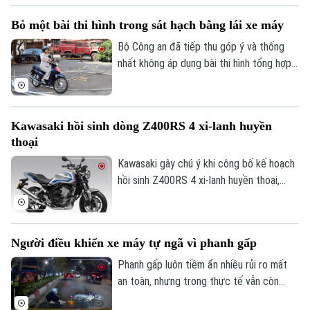
Phó Giám đốc: Nguyễn Kim Khiêm, Nguyễn Minh Đức, Nguyễn Thành Lợi
chặt kiểm soát ô nhiễm và nâng cao tiêu
Bỏ một bài thi hình trong sát hạch bằng lái xe máy
chuẩn môi trường giao thông.
Bộ Công an đã tiếp thu góp ý và thống
nhất không áp dụng bài thi hình tổng hợp
số hai đối với sát hạch giấy phép lái xe mô
tô hạng A và A1 như đề xuất trước đó.
Kawasaki hồi sinh dòng Z400RS 4 xi-lanh huyền
thoại
Kawasaki gây chú ý khi công bố kế hoạch
hồi sinh Z400RS 4 xi-lanh huyền thoại,
mẫu xe từng ghi dấu ấn với giới mê mô tô
nhờ thiết kế cổ điển, động cơ hiệu suất
cao.
Người điều khiển xe máy tự ngã vì phanh gấp
Phanh gấp luôn tiềm ẩn nhiều rủi ro mất
an toàn, nhưng trong thực tế vẫn còn
không ít người điều khiển phương tiện