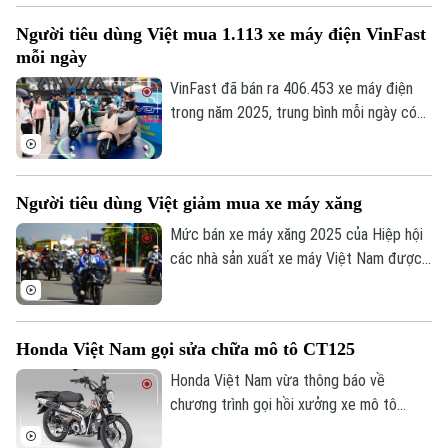
Người tiêu dùng Việt mua 1.113 xe máy điện VinFast
Liên hệ đường dây nóng (bấm để gọi)
mỗi ngày
Tòa soạn
Tòa soạn
VinFast đã bán ra 406.453 xe máy điện
trong năm 2025, trung bình mỗi ngày có
0865.116.699 (hotline)
0865.116.699
khoảng 1.113 xe máy điện của hãng đến
tay người Việt.
Người tiêu dùng Việt giảm mua xe máy xăng
Mức bán xe máy xăng 2025 của Hiệp hội
các nhà sản xuất xe máy Việt Nam được
đánh giá là một trong những năm thấp
nhất ở thập niên qua, cho thấy xu hướng
chuyển dịch sang xe điện của người dân
Honda Việt Nam gọi sửa chữa mô tô CT125
sau khi một số chính sách có hiệu lực.
Honda Việt Nam vừa thông báo về
chương trình gọi hồi xưởng xe mô tô
Honda CT125 do Honda Việt Nam nhập