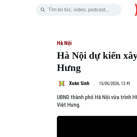
Thứ Bảy
THỜI SỰ
HÀ NỘI
THẾ GIỚI
08 Tháng 08, 2026
Hà Nội
Nhịp sống Hà Nộ
Tin tức
Hà Nội
Hà Nội dự kiến xây
Chính trị
Người Hà Nội
Quân s
Hưng
Xã hội
Khoảnh khắc Hà 
Hồ sơ
Xuân Sinh
15/06/2026, 12:41
An ninh trật tự
Ẩm thực
Người V
UBND thành phố Hà Nội vừa trình H
Công nghệ
Việt Hưng.
Skip Ad