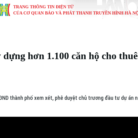
TRANG THÔNG TIN ĐIỆN TỬ
CỦA CƠ QUAN BÁO VÀ PHÁT THANH TRUYỀN HÌNH HÀ NỘ
KINH TẾ
NHÀ ĐẤT
TÀU VÀ XE
GIÁO DỤC
VĂN HÓA
SỨC KHỎ
i
Tin tức
Tin tức
Ô tô
Tin tức
Tin tức
Y tế
 dựng hơn 1.100 căn hộ cho thuê
ự
Cafe sáng
Đầu tư
Tàu
Tuyển sinh
Làng nghề
Dinh dư
Nội
Tài chính Ngân hàng
Căn hộ
Xe máy
Hướng nghiệp
Di tích
Tư vấn 
iệt 4 phương
Doanh nghiệp
Đất đai
Thị trường
ĐND thành phố xem xét, phê duyệt chủ trương đầu tư dự án n
Kinh nghiệm
Đánh giá