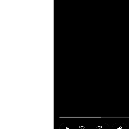
Loaded
:
15.59%