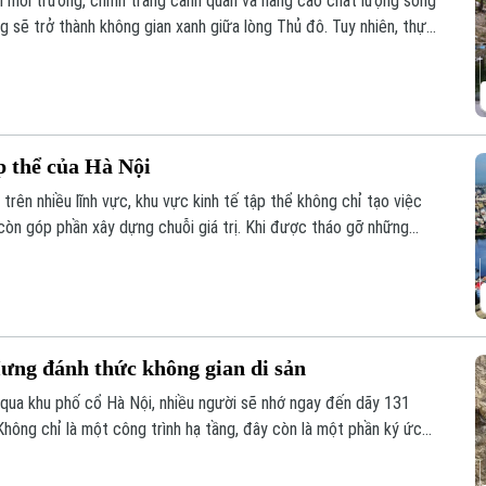
ện môi trường, chỉnh trang cảnh quan và nâng cao chất lượng sống
 sẽ trở thành không gian xanh giữa lòng Thủ đô. Tuy nhiên, thực
hải phủ kín mặt nước, gây ô nhiễm và ảnh hưởng đến dòng chảy.
p thể của Hà Nội
trên nhiều lĩnh vực, khu vực kinh tế tập thể không chỉ tạo việc
còn góp phần xây dựng chuỗi giá trị. Khi được tháo gỡ những
ng lực quan trọng đóng góp vào tăng trưởng nhanh và bền vững
ưng đánh thức không gian di sản
qua khu phố cổ Hà Nội, nhiều người sẽ nhớ ngay đến dãy 131
hông chỉ là một công trình hạ tầng, đây còn là một phần ký ức
hu vực này sẽ được chỉnh trang theo hướng bảo tồn kết hợp phát
n hóa, nghệ thuật và du lịch mới.