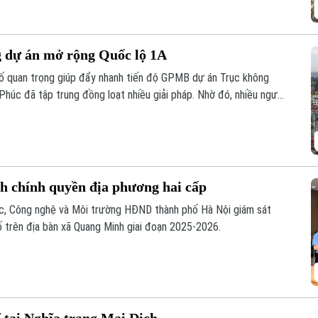
g dự án mở rộng Quốc lộ 1A
 tố quan trọng giúp đẩy nhanh tiến độ GPMB dự án Trục không
 Phúc đã tập trung đồng loạt nhiều giải pháp. Nhờ đó, nhiều người
àn giao đất để thực hiện siêu dự án 162.000 tỷ đồng này.
nh chính quyền địa phương hai cấp
ọc, Công nghệ và Môi trường HĐND thành phố Hà Nội giám sát
ố trên địa bàn xã Quang Minh giai đoạn 2025-2026.