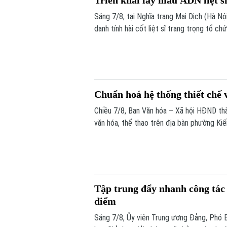
Triển khai lấy mẫu ADN liệt s
Sáng 7/8, tại Nghĩa trang Mai Dịch (Hà Nộ
danh tính hài cốt liệt sĩ trang trọng tổ 
lấy mẫu hài cốt liệt sĩ chưa xác định đượ
Chuẩn hoá hệ thống thiết chế 
Chiều 7/8, Ban Văn hóa – Xã hội HĐND thà
văn hóa, thể thao trên địa bàn phường Ki
Tập trung đẩy nhanh công tác 
điểm
Sáng 7/8, Ủy viên Trung ương Đảng, Phó 