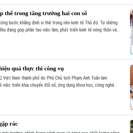
p thể trong tăng trưởng hai con số
từng bước khẳng định vị thế trong nền kinh tế Thủ đô. Từ những
ều đang góp phần tạo việc làm, phát triển kinh tế nông thôn và
đạt mục tiêu tăng trưởng GRDP ở mức hai con số, kinh tế tập thể
iều tiềm năng cần được đánh thức.
iệu quả thực thi công vụ
Q Việt Nam thành phố do Phó Chủ tịch Phạm Anh Tuấn làm
ề việc triển khai chuyển đổi số, ứng dụng khoa học, công nghệ
cấp dịch vụ công khi thực hiện sắp xếp đơn vị hành chính và tổ
cấp trên địa bàn xã năm 2026.
gập rác