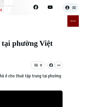
I
E
THỂ THAO
GIẢI TRÍ
ĐÃ PHÁT SÓNG
Bóng đá
Tin tức
 tại phường Việt
ỡng
Quần vợt
Sao
sức khỏe
Golf
Điện ảnh
0
Thời trang
hà ở cho thuê tập trung tại phường
Âm nhạc