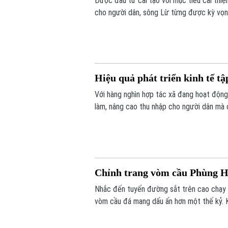
Được đầu tư cải tạo với mục tiêu cải thi
cho người dân, sông Lừ từng được kỳ vọng
tế hiện nay, nhiều đoạn sông vẫn bị rác t
Hiệu quả phát triển kinh tế tậ
Với hàng nghìn hợp tác xã đang hoạt động 
làm, nâng cao thu nhập cho người dân mà 
điểm nghẽn đây sẽ là một trong những độ
của Thủ đô.
Chỉnh trang vòm cầu Phùng H
Nhắc đến tuyến đường sắt trên cao chạy 
vòm cầu đá mang dấu ấn hơn một thế kỷ. K
đô thị của Thủ đô. Trong thời gian tới, k
huy giá trị di sản, mở ra một không gian vă