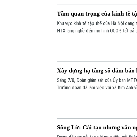
Tầm quan trọng của kinh tế tậ
Khu vực kinh tế tập thể của Hà Nội đang 
HTX làng nghề đến mô hình OCOP, tất cả đ
thúc đẩy tiêu dùng. Đặc biệt, để Hà Nội 
chính là một trong những khu vực còn nh
Xây dựng hạ tầng số đảm bảo h
Sáng 7/8, Đoàn giám sát của Ủy ban MTT
Trưởng đoàn đã làm việc với xã Kim Anh v
trong giải quyết thủ tục hành chính, cung 
chức mô hình chính quyền địa phương hai 
Sông Lừ: Cải tạo nhưng vẫn n