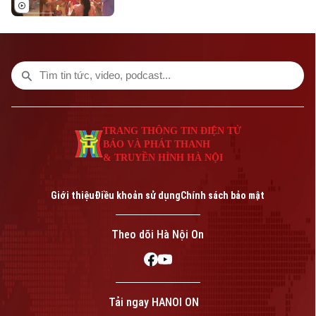
với mục tiêu mọi trẻ em trên địa bàn đều
được đón Tết Trung thu vui tươi, an toàn;
100% trẻ em có hoàn cảnh đặc biệt được
thăm hỏi, tặng quà đầy đủ, kịp thời.
TRANG THÔNG TIN ĐIỆN TỬ
BÁO VÀ PHÁT THANH
& TRUYỀN HÌNH HÀ NỘI
Giới thiệu
Điều khoản sử dụng
Chính sách bảo mật
Theo dõi Hà Nội On
Tải ngay HANOI ON