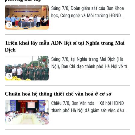
đồng thuận, bàn giao đất để thực hiện
Bóng đá
Giải trí
siêu dự án 162.000 tỷ đồng này.
Sáng 7/8, Đoàn giám sát của Ban Khoa
Tư vấn sức khỏe
Quần vợt
học, Công nghệ và Môi trường HĐND
Tin tức
Đã phát sóng
thành phố Hà Nội giám sát tình hình thực
Golf
hiện công tác chuyển đổi số trên địa bàn
Sao
xã Quang Minh giai đoạn 2025-2026.
Triển khai lấy mẫu ADN liệt sĩ tại Nghĩa trang Mai
Điện ảnh
Dịch
Sáng 7/8, tại Nghĩa trang Mai Dịch (Hà
Thời trang
Nội), Ban Chỉ đạo thành phố Hà Nội về tìm
kiếm, quy tập và xác định danh tính hài
Âm nhạc
cốt liệt sĩ trang trọng tổ chức Lễ dâng
hương tưởng niệm và chính thức triển
Chuẩn hoá hệ thống thiết chế văn hoá ở cơ sở
khai công tác lấy mẫu hài cốt liệt sĩ chưa
xác định được thông tin để phục vụ giám
Chiều 7/8, Ban Văn hóa – Xã hội HĐND
định ADN.
thành phố Hà Nội đã giám sát việc đầu
tư, khai thác các thiết chế văn hóa, thể
thao trên địa bàn phường Kiến Hưng.