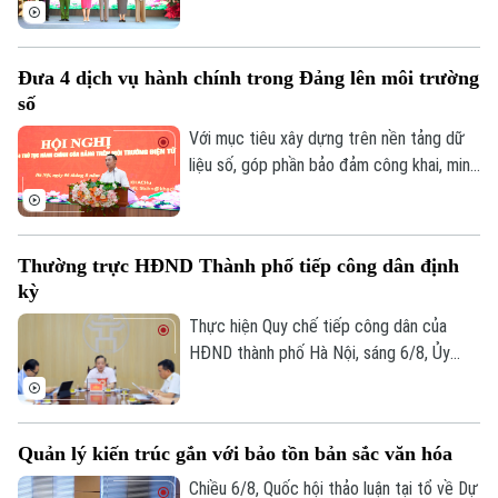
2026 với sự tham dự của lãnh đạo thành
phố, lãnh đạo phường, lực lượng Công an,
đại diện các cơ quan, đơn vị, doanh
Đưa 4 dịch vụ hành chính trong Đảng lên môi trường
nghiệp và đông đảo nhân dân trên địa
số
bàn.
Với mục tiêu xây dựng trên nền tảng dữ
liệu số, góp phần bảo đảm công khai, minh
bạch và nâng cao hiệu quả điều hành, sáng
6/8, Đảng ủy UBND thành phố Hà Nội tổ
chức hội nghị tập huấn sử dụng 4 thủ tục
Thường trực HĐND Thành phố tiếp công dân định
hành chính của Đảng lên môi trường điện
kỳ
tử cho các tổ chức cơ sở Đảng trực
thuộc.
Thực hiện Quy chế tiếp công dân của
HĐND thành phố Hà Nội, sáng 6/8, Ủy
Liên hệ đường dây nóng (bấm để gọi)
viên Thường trực, Trưởng Ban Đô thị
Tòa soạn
Tòa soạn
HĐND thành phố Trần Hợp Dũng đã tiếp
công dân định kỳ.
0865.116.699 (hotline)
0865.116.699
Quản lý kiến trúc gắn với bảo tồn bản sắc văn hóa
Chiều 6/8, Quốc hội thảo luận tại tổ về Dự