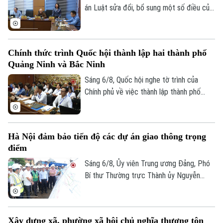
án Luật sửa đổi, bổ sung một số điều của
Luật Kiến trúc. Nhiều đại biểu đồng tình,
dự thảo Luật đã tập trung đổi mới công
tác quản lý hành nghề kiến trúc theo
Chính thức trình Quốc hội thành lập hai thành phố
hướng cắt giảm thủ tục hành chính,
Quảng Ninh và Bắc Ninh
chuyển mạnh từ tiền kiểm sang hậu kiểm
và đẩy mạnh chuyển đổi số.
Sáng 6/8, Quốc hội nghe tờ trình của
Chính phủ về việc thành lập thành phố
Quảng Ninh và thành phố Bắc Ninh.
Hà Nội đảm bảo tiến độ các dự án giao thông trọng
điểm
Sáng 6/8, Ủy viên Trung ương Đảng, Phó
Bí thư Thường trực Thành ủy Nguyễn
Trọng Đông, Trưởng Ban Chỉ đạo giải
phóng mặt bằng các dự án đầu tư trên
địa bàn thành phố Hà Nội, kiểm tra thực
Xây dựng xã, phường xã hội chủ nghĩa thượng tôn