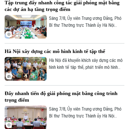
Tập trung đẩy nhanh công tác giải phóng mặt bằng
các dự án hạ tầng trọng điểm
Sáng 7/8, Ủy viên Trung ương Đảng, Phó
Bí thư Thường trực Thành ủy Hà Nội
Nguyễn Trọng Đông, Trưởng ban Chỉ đạo
giải phóng mặt bằng các dự án đầu tư
trên địa bàn thành phố Hà Nội chủ trì hội
Hà Nội xây dựng các mô hình kinh tế tập thể
nghị Ban Chỉ đạo nhằm rà soát, đánh giá
tiến độ công tác giải phóng mặt bằng
Hà Nội đã khuyến khích xây dựng các mô
triển khai các dự án, công trình trọng
hình kinh tế tập thể, phát triển mô hình
điểm trên địa bàn thành phố.
HTX theo Luật năm 2023. Việc kiện toàn,
nâng cao hiệu quả hoạt động của các
HTX đóng vai trò quan trọng trong việc
Đẩy nhanh tiến độ giải phóng mặt bằng công trình
hình thành các mô hình kinh tế tập thể,
trọng điểm
tăng cường liên kết với các đơn vị doanh
nghiệp để đầu tư xây dựng nông nghiệp
Sáng 7/8, Ủy viên Trung ương Đảng, Phó
công nghệ cao và hình thành các chuỗi
Bí thư Thường trực Thành ủy Hà Nội
liên kết sản xuất, tiêu thụ bền vững.
Nguyễn Trọng Đông - Trưởng ban Chỉ đạo