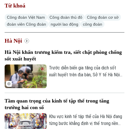
Từ khoá
Công đoàn Việt Nam
Công đoàn thủ đô
Công đoàn cơ sở
đoàn viên Công đoàn
người lao động
công đoàn
Hà Nội
Hà Nội khẩn trương kiểm tra, siết chặt phòng chống
sốt xuất huyết
Trước diễn biến gia tăng của dịch sốt
xuất huyết trên địa bàn, Sở Y tế Hà Nội
vừa ban hành công văn khẩn yêu cầu các
xã, phường tăng cường triển khai các biện
pháp phòng, chống dịch. Ngành y tế cũng
Tầm quan trọng của kinh tế tập thể trong tăng
sẽ thành lập các đoàn kiểm tra, giám sát
trưởng hai con số
công tác phòng chống dịch tại 91 xã
phường.
Khu vực kinh tế tập thể của Hà Nội đang
từng bước khẳng định vị thế trong nền