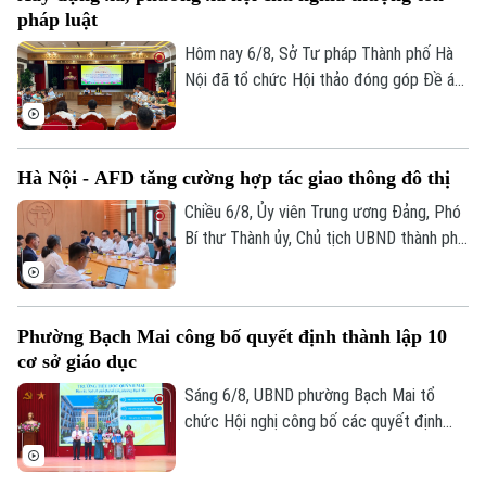
địa một số hạng mục quan trọng.
pháp luật
Hôm nay 6/8, Sở Tư pháp Thành phố Hà
Nội đã tổ chức Hội thảo đóng góp Đề án
“Xây dựng văn hoá tuân thủ pháp luật
trong xây dựng xã, phường xã hội chủ
nghĩa trên địa bàn thành phố Hà Nội”.
Hà Nội - AFD tăng cường hợp tác giao thông đô thị
Chiều 6/8, Ủy viên Trung ương Đảng, Phó
Bí thư Thành ủy, Chủ tịch UBND thành phố
Hà Nội Vũ Đại Thắng đã tiếp Giám đốc Cơ
quan Phát triển Pháp (AFD) tại Việt Nam,
ông Julien Seillan, trao đổi về các dự án
Phường Bạch Mai công bố quyết định thành lập 10
đang triển khai và định hướng mở rộng
cơ sở giáo dục
hợp tác trong thời gian tới.
Sáng 6/8, UBND phường Bạch Mai tổ
chức Hội nghị công bố các quyết định
thành lập các cơ sở giáo dục và công tác
cán bộ quản lý sau sắp xếp đối với các