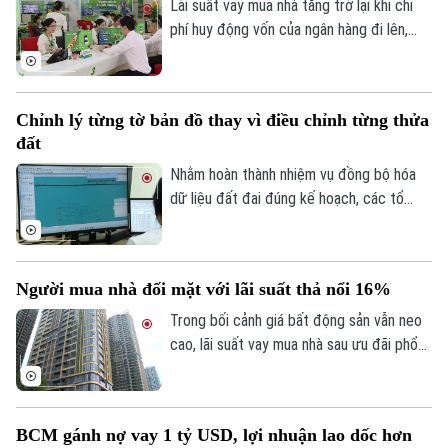
Đã phát sóng
Lãi suất vay mua nhà tăng trở lại khi chi
phí huy động vốn của ngân hàng đi lên,
Golf
Sao
trong khi tín dụng bất động sản vẫn được
kiểm soát, khiến người mua nhà chịu áp
Điện ảnh
lực tài chính lớn hơn.
Chỉnh lý từng tờ bản đồ thay vì điều chỉnh từng thửa
Thời trang
đất
Nhằm hoàn thành nhiệm vụ đồng bộ hóa
Âm nhạc
dữ liệu đất đai đúng kế hoạch, các tổ
công tác luôn tìm các phương án để
chỉnh lý, cập nhật dữ liệu đất đai đảm bảo
theo đúng yêu cầu, trong đó, việc chỉnh lý
Người mua nhà đối mặt với lãi suất thả nổi 16%
từng tờ bản đồ thay vì chỉnh lý từng thửa
đất như trước đây đã và đang được xem
Trong bối cảnh giá bất động sản vẫn neo
là giải pháp tối ưu.
cao, lãi suất vay mua nhà sau ưu đãi phổ
biến 13-15% một năm, tăng mạnh so với
năm ngoái đã tạo áp lực lớn lên thanh
khoản.
BCM gánh nợ vay 1 tỷ USD, lợi nhuận lao dốc hơn