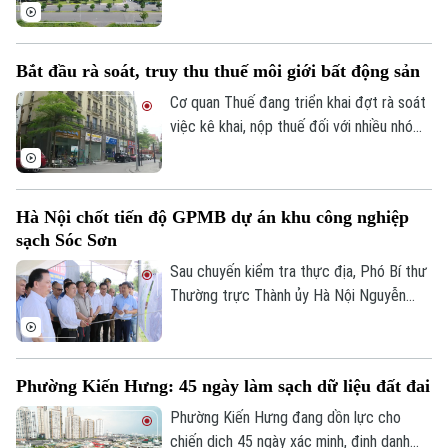
Tập đoàn Novaland ghi nhận kết quả kinh
doanh tích cực khi có lãi trở lại. Doanh
nghiệp cũng tiếp tục triển khai các giải
Bắt đầu rà soát, truy thu thuế môi giới bất động sản
pháp xử lý nợ, tạo nền tảng cho quá trình
phục hồi trong thời gian tới.
Cơ quan Thuế đang triển khai đợt rà soát
việc kê khai, nộp thuế đối với nhiều nhóm
cá nhân có thu nhập cao từ nhiều nguồn,
trong đó có môi giới bất động sản.
Liên hệ đường dây nóng (bấm để gọi)
Hà Nội chốt tiến độ GPMB dự án khu công nghiệp
Tòa soạn
Tòa soạn
sạch Sóc Sơn
0865.116.699 (hotline)
0865.116.699
Sau chuyến kiểm tra thực địa, Phó Bí thư
Thường trực Thành ủy Hà Nội Nguyễn
Trọng Đông yêu cầu toàn bộ công tác giải
phóng mặt bằng Dự án đầu tư xây dựng
hạ tầng kỹ thuật Khu Công nghiệp sạch
Phường Kiến Hưng: 45 ngày làm sạch dữ liệu đất đai
Sóc Sơn và Dự án xây dựng tuyến đường
vào Khu Công nghiệp sạch Sóc Sơn phải
Phường Kiến Hưng đang dồn lực cho
được hoàn thành trước ngày 31/12/2026.
chiến dịch 45 ngày xác minh, định danh