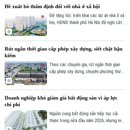
Nội bắt đầu tăng nhẹ.
Đề xuất bỏ thẩm định đối với nhà ở xã hội
Để tăng tốc triển khai các dự án nhà ở xã
Theo dõi Hà Nội On
hội, HĐND thành phố Hà Nội đề nghị cắt
bỏ hoàn toàn khâu "thẩm định và ra quyết
định miễn tiền sử dụng đất". Bởi khi dự án
được xác định là nhà ở xã hội, doanh
Rút ngắn thời gian cấp phép xây dựng, siết chặt hậu
nghiệp sẽ được tự động miễn các thủ tục
kiểm
này để làm thủ tục giao đất.
Theo các chuyên gia, rút ngắn thời gian
cấp phép xây dựng, chuyển phương thức
quản lý từ “tiền kiểm” sang “hậu kiểm” sẽ
góp phần nâng cao hiệu lực, hiệu quả quản
lý nhà nước trong lĩnh vực xây dựng.
Doanh nghiệp khó giảm giá bất động sản vì áp lực
chi phí
Nguồn cung bất động sản tiếp tục cải
thiện trong nửa đầu năm 2026, nhưng mặt
bằng giá vẫn neo cao. Chi phí đất, xây