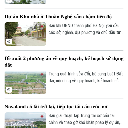
dựng, vốn và các nghĩa vụ tài chính gia
tăng khiến doanh nghiệp không còn nhiều
Dự án Khu nhà ở Thuần Nghệ vẫn chậm tiến độ
dư địa giảm giá bán.
Sau khi UBND thành phố Hà Nội yêu cầu
các sở, ngành, địa phương và chủ đầu tư
khẩn trương xử lý gần 300 dự án chậm
triển khai, nhiều dự án tồn tại kéo dài
nhiều năm đang được rà soát để xác định
Đề xuất 2 phương án về quy hoạch, kế hoạch sử dụng
rõ trách nhiệm và có phương án xử lý dứt
đất
điểm. Khu nhà ở Thuần Nghệ tại thị xã Sơn
Tây là một trong những dự án nằm trong
Trong quá trình sửa đổi, bổ sung Luật Đất
danh sách này.
đai, nội dung về quy hoạch, kế hoạch sử
dụng đất đang được đề xuất điều chỉnh
theo hướng tinh gọn, đồng bộ với mô hình
chính quyền địa phương hai cấp, đồng thời
Novaland có lãi trở lại, tiếp tục tái cấu trúc nợ
tạo thuận lợi hơn cho đầu tư và khai thác
hiệu quả nguồn lực đất đai.
Sau giai đoạn tập trung tái cơ cấu tài
chính và tháo gỡ khó khăn pháp lý dự án,