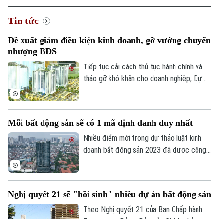
Tin tức
Đề xuất giảm điều kiện kinh doanh, gỡ vướng chuyển
nhượng BĐS
Tiếp tục cải cách thủ tục hành chính và
tháo gỡ khó khăn cho doanh nghiệp, Dự
thảo Luật Kinh doanh bất động sản (sửa
đổi) đề xuất cắt giảm nhiều điều kiện kinh
doanh và đơn giản hóa thủ tục chuyển
Mỗi bất động sản sẽ có 1 mã định danh duy nhất
nhượng dự án.
Nhiều điểm mới trong dự thảo luật kinh
doanh bất động sản 2023 đã được công
bố để các chuyên gia, cộng đồng doanh
nghiệp và các đơn vị liên quan cùng góp ý,
hoàn thiện. Đáng chú ý, việc định danh bất
Nghị quyết 21 sẽ "hồi sinh" nhiều dự án bất động sản
động sản sẽ được bổ sung vào điều
khoản của Luật lần này, đảm bảo mỗi bất
Theo Nghị quyết 21 của Ban Chấp hành