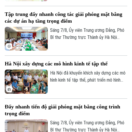
thao trên địa bàn phường Kiến Hưng.
Golf
Sao
Tập trung đẩy nhanh công tác giải phóng mặt bằng
các dự án hạ tầng trọng điểm
Điện ảnh
Sáng 7/8, Ủy viên Trung ương Đảng, Phó
Thời trang
Bí thư Thường trực Thành ủy Hà Nội
Nguyễn Trọng Đông, Trưởng ban Chỉ đạo
Âm nhạc
giải phóng mặt bằng các dự án đầu tư
trên địa bàn thành phố Hà Nội chủ trì hội
Hà Nội xây dựng các mô hình kinh tế tập thể
nghị Ban Chỉ đạo nhằm rà soát, đánh giá
tiến độ công tác giải phóng mặt bằng
Hà Nội đã khuyến khích xây dựng các mô
triển khai các dự án, công trình trọng
hình kinh tế tập thể, phát triển mô hình
điểm trên địa bàn thành phố.
HTX theo Luật năm 2023. Việc kiện toàn,
nâng cao hiệu quả hoạt động của các
HTX đóng vai trò quan trọng trong việc
Đẩy nhanh tiến độ giải phóng mặt bằng công trình
hình thành các mô hình kinh tế tập thể,
trọng điểm
tăng cường liên kết với các đơn vị doanh
nghiệp để đầu tư xây dựng nông nghiệp
Sáng 7/8, Ủy viên Trung ương Đảng, Phó
công nghệ cao và hình thành các chuỗi
Bí thư Thường trực Thành ủy Hà Nội