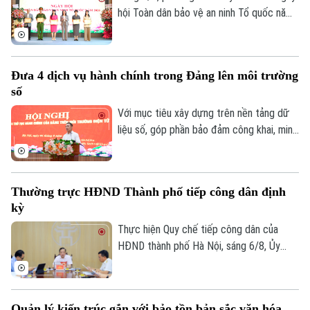
sáng tạo đang phát huy hiệu quả rõ nét.
hội Toàn dân bảo vệ an ninh Tổ quốc năm
2026 với sự tham dự của lãnh đạo thành
Theo dõi Hà Nội On
phố, lãnh đạo phường, lực lượng Công an,
đại diện các cơ quan, đơn vị, doanh
Đưa 4 dịch vụ hành chính trong Đảng lên môi trường
nghiệp và đông đảo nhân dân trên địa
số
bàn.
Với mục tiêu xây dựng trên nền tảng dữ
liệu số, góp phần bảo đảm công khai, minh
bạch và nâng cao hiệu quả điều hành, sáng
6/8, Đảng ủy UBND thành phố Hà Nội tổ
chức hội nghị tập huấn sử dụng 4 thủ tục
Thường trực HĐND Thành phố tiếp công dân định
hành chính của Đảng lên môi trường điện
kỳ
tử cho các tổ chức cơ sở Đảng trực
thuộc.
Thực hiện Quy chế tiếp công dân của
HĐND thành phố Hà Nội, sáng 6/8, Ủy
viên Thường trực, Trưởng Ban Đô thị
HĐND thành phố Trần Hợp Dũng đã tiếp
công dân định kỳ.
Quản lý kiến trúc gắn với bảo tồn bản sắc văn hóa