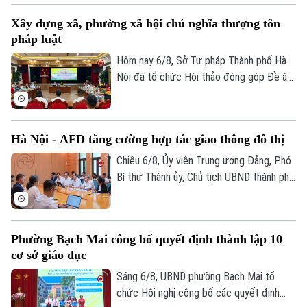
địa bàn thành phố Hà Nội, kiểm tra thực
Xây dựng xã, phường xã hội chủ nghĩa thượng tôn
địa một số hạng mục quan trọng.
pháp luật
Hôm nay 6/8, Sở Tư pháp Thành phố Hà
Nội đã tổ chức Hội thảo đóng góp Đề án
“Xây dựng văn hoá tuân thủ pháp luật
trong xây dựng xã, phường xã hội chủ
nghĩa trên địa bàn thành phố Hà Nội”.
Hà Nội - AFD tăng cường hợp tác giao thông đô thị
Chiều 6/8, Ủy viên Trung ương Đảng, Phó
Bí thư Thành ủy, Chủ tịch UBND thành phố
Hà Nội Vũ Đại Thắng đã tiếp Giám đốc Cơ
quan Phát triển Pháp (AFD) tại Việt Nam,
ông Julien Seillan, trao đổi về các dự án
Phường Bạch Mai công bố quyết định thành lập 10
đang triển khai và định hướng mở rộng
cơ sở giáo dục
hợp tác trong thời gian tới.
Sáng 6/8, UBND phường Bạch Mai tổ
chức Hội nghị công bố các quyết định