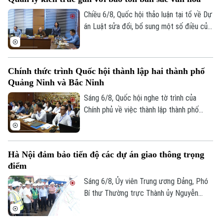
Chiều 6/8, Quốc hội thảo luận tại tổ về Dự
án Luật sửa đổi, bổ sung một số điều của
Luật Kiến trúc. Nhiều đại biểu đồng tình,
dự thảo Luật đã tập trung đổi mới công
tác quản lý hành nghề kiến trúc theo
Chính thức trình Quốc hội thành lập hai thành phố
hướng cắt giảm thủ tục hành chính,
Quảng Ninh và Bắc Ninh
chuyển mạnh từ tiền kiểm sang hậu kiểm
và đẩy mạnh chuyển đổi số.
Sáng 6/8, Quốc hội nghe tờ trình của
Chính phủ về việc thành lập thành phố
Quảng Ninh và thành phố Bắc Ninh.
Hà Nội đảm bảo tiến độ các dự án giao thông trọng
điểm
Sáng 6/8, Ủy viên Trung ương Đảng, Phó
Bí thư Thường trực Thành ủy Nguyễn
Trọng Đông, Trưởng Ban Chỉ đạo giải
phóng mặt bằng các dự án đầu tư trên