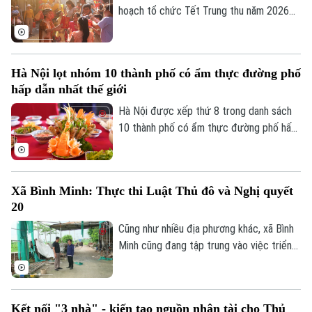
hoạch tổ chức Tết Trung thu năm 2026
với mục tiêu mọi trẻ em trên địa bàn đều
được đón Tết Trung thu vui tươi, an toàn;
100% trẻ em có hoàn cảnh đặc biệt được
Hà Nội lọt nhóm 10 thành phố có ẩm thực đường phố
thăm hỏi, tặng quà đầy đủ, kịp thời.
hấp dẫn nhất thế giới
Hà Nội được xếp thứ 8 trong danh sách
10 thành phố có ẩm thực đường phố hấp
dẫn nhất thế giới theo nghiên cứu của
Radical Storage và cũng là thành phố duy
nhất của châu Á lọt vào danh sách này.
Xã Bình Minh: Thực thi Luật Thủ đô và Nghị quyết
20
Cũng như nhiều địa phương khác, xã Bình
Minh cũng đang tập trung vào việc triển
khai Luật Thủ đô và Nghị quyết 20 của
HĐND thành phố Hà Nội, Luật Đất đai
trong việc xử lý dứt điểm những cá nhân,
Kết nối "3 nhà" - kiến tạo nguồn nhân tài cho Thủ