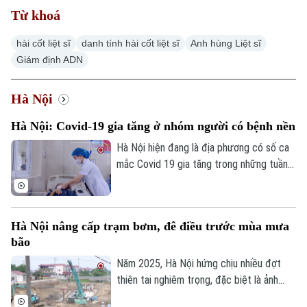
Từ khoá
hài cốt liệt sĩ
danh tính hài cốt liệt sĩ
Anh hùng Liệt sĩ
Giám định ADN
Xu hướng
Hà Nội
Hà Nội: Covid-19 gia tăng ở nhóm người có bệnh nền
Hà Nội hiện đang là địa phương có số ca
mắc Covid 19 gia tăng trong những tuần
gần đây, chỉ tính riêng tuần cuối tháng 7
thành phố đã ghi nhận tới gần 270 ca mắc.
Hầu hết các ca bệnh đều tập trung ở
Hà Nội nâng cấp trạm bơm, đê điều trước mùa mưa
nhóm người cao tuổi, người có nhiều bệnh
bão
nền.
Năm 2025, Hà Nội hứng chịu nhiều đợt
thiên tai nghiêm trọng, đặc biệt là ảnh
hưởng của bão số 10, số 11 và mưa lũ lịch