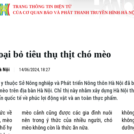
TRANG THÔNG TIN ĐIỆN TỬ
CỦA CƠ QUAN BÁO VÀ PHÁT THANH TRUYỀN HÌNH HÀ NỘ
KINH TẾ
NHÀ ĐẤT
TÀU VÀ XE
GIÁO DỤC
VĂN HÓA
SỨC KHỎ
i
Tin tức
Tin tức
Ô tô
Tin tức
Tin tức
Y tế
ại bỏ tiêu thụ thịt chó mèo
ự
Cafe sáng
Đầu tư
Tàu
Tuyển sinh
Làng nghề
Dinh dư
Nội
Tài chính Ngân hàng
Căn hộ
Xe máy
Hướng nghiệp
Di tích
Tư vấn 
à Nội
14/06/2024, 18:27
 y thuộc Sở Nông nghiệp và Phát triển Nông thôn Hà Nội đã ba
iệt 4 phương
Doanh nghiệp
Đất đai
Thị trường
 mèo trên địa bàn Hà Nội. Chỉ thị này nhằm xây dựng Hà Nội t
ẩn quốc tế về phúc lợi động vật và an toàn thực phẩm.
Kinh nghiệm
Đánh giá
hức về
mèo cảnh cũng được các gia đình nuôi
khôn
ó, mèo
nên trong ý thức của nhiều người, chó
không
hố hy
mèo không còn là thức ăn nữa.
dưỡn