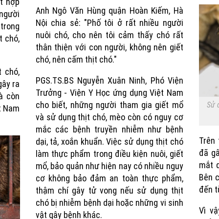
ết hợp
Anh Ngô Văn Hùng quận Hoàn Kiếm, Hà
 người
Nội chia sẻ: "Phố tôi ở rất nhiều người
trong
nuôi chó, cho nên tôi cảm thấy chó rất
t chó,
thân thiện với con người, không nên giết
chó, nên cấm thịt chó."
t chó,
PGS.TS.BS Nguyễn Xuân Ninh, Phó Viện
gây ra
Trưởng - Viện Y Học ứng dụng Việt Nam
à còn
cho biết, những người tham gia giết mổ
Sử 
ệt Nam
và sử dụng thịt chó, mèo còn có nguy cơ
mắc các bệnh truyền nhiễm như bệnh
Trên 
dại, tả, xoắn khuẩn. Việc sử dụng thịt chó
đã gâ
làm thực phẩm trong điều kiện nuôi, giết
mắt d
mổ, bảo quản như hiện nay có nhiều nguy
Bên c
cơ không bảo đảm an toàn thực phẩm,
đến t
thậm chí gây tử vong nếu sử dụng thịt
chó bị nhiễm bệnh dại hoặc những vi sinh
Vì vậ
vật gây bệnh khác.