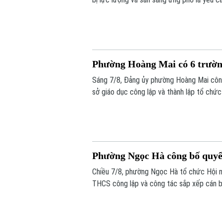
cứu nạn.
Phường Hoàng Mai có 6 trường
Sáng 7/8, Đảng ủy phường Hoàng Mai công 
sở giáo dục công lập và thành lập tổ chức
được tổ chức lại thành bốn trường, phườ
dân thành phố Hà Nội đề ra.
Phường Ngọc Hà công bố quyết
Chiều 7/8, phường Ngọc Hà tổ chức Hội ng
THCS công lập và công tác sắp xếp cán b