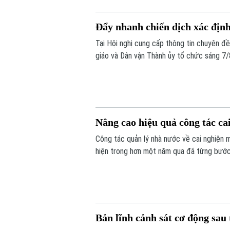
Đẩy nhanh chiến dịch xác định 
Tại Hội nghị cung cấp thông tin chuyên đ
giáo và Dân vận Thành ủy tổ chức sáng 7/
về kết quả triển khai Chiến dịch "500 ngà
liệt sĩ" trên địa bàn Thủ đô.
Nâng cao hiệu quả công tác cai
Công tác quản lý nhà nước về cai nghiện m
hiện trong hơn một năm qua đã từng bước 
Bản lĩnh cảnh sát cơ động sau 