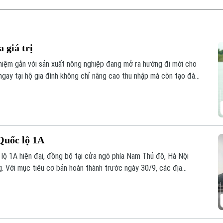
 giá trị
nghiệm gắn với sản xuất nông nghiệp đang mở ra hướng đi mới cho
" ngay tại hộ gia đình không chỉ nâng cao thu nhập mà còn tạo đà
Quốc lộ 1A
 lộ 1A hiện đại, đồng bộ tại cửa ngõ phía Nam Thủ đô, Hà Nội
ng. Với mục tiêu cơ bản hoàn thành trước ngày 30/9, các địa
ểm đếm, xác định nguồn gốc đất, lập phương án bồi thường, hỗ
để tạo đồng thuận trong nhân dân.