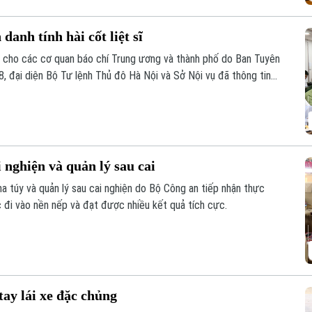
danh tính hài cốt liệt sĩ
ề cho các cơ quan báo chí Trung ương và thành phố do Ban Tuyên
8, đại diện Bộ Tư lệnh Thủ đô Hà Nội và Sở Nội vụ đã thông tin
y đêm đẩy mạnh tìm kiếm, quy tập và xác định danh tính hài cốt
 nghiện và quản lý sau cai
a túy và quản lý sau cai nghiện do Bộ Công an tiếp nhận thực
đi vào nền nếp và đạt được nhiều kết quả tích cực.
tay lái xe đặc chủng