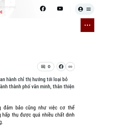
I
E
THỂ THAO
GIẢI TRÍ
ĐÃ PHÁT SÓNG
Bóng đá
Tin tức
ỡng
Quần vợt
Sao
sức khỏe
Golf
Điện ảnh
0
n hành chỉ thị hướng tới loại bỏ
Thời trang
hành thành phố văn minh, thân thiện
Âm nhạc
g đảm bảo cũng như việc cơ thể
 hấp thụ được quá nhiều chất dinh
g.