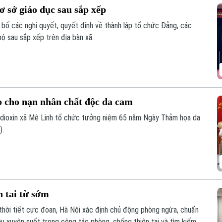
 sở giáo dục sau sắp xếp
 bố các nghị quyết, quyết định về thành lập tổ chức Đảng, các
ộ sau sắp xếp trên địa bàn xã.
 cho nạn nhân chất độc da cam
/dioxin xã Mê Linh tổ chức tưởng niệm 65 năm Ngày Thảm họa da
).
n tai từ sớm
thời tiết cực đoan, Hà Nội xác định chủ động phòng ngừa, chuẩn
ầu xuyên suốt trong công tác phòng, chống thiên tai và tìm kiếm