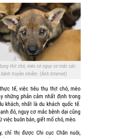
dụng thịt chó, mèo có nguy cơ mắc các
bệnh truyền nhiễm. (Ảnh:Internet)
thực tế, việc tiêu thụ thịt chó, mèo
y những phản cảm nhất định trong
u khách, nhất là du khách quốc tế.
ạnh đó, nguy cơ mắc bệnh dại cũng
ừ việc buôn bán, giết mổ chó, mèo.
y, chỉ thị được Chi cục Chăn nuôi,