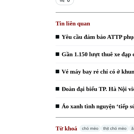
0
Tin liên quan
Yêu cầu đảm bảo ATTP phục
Gần 1.150 lượt thuê xe đạp
Vé máy bay rẻ chỉ có ở khu
Đoàn đại biểu TP. Hà Nội vi
Áo xanh tình nguyện ‘tiếp sứ
Từ khoá
chó mèo
thịt chó mèo
ă