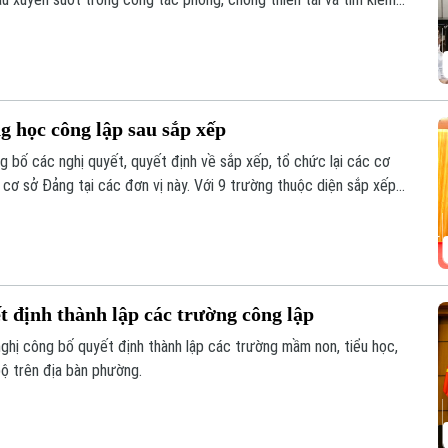
 học công lập sau sắp xếp
bố các nghị quyết, quyết định về sắp xếp, tổ chức lại các cơ
 cơ sở Đảng tại các đơn vị này. Với 9 trường thuộc diện sắp xếp
ng Hoàng Mai đã đạt tỷ lệ giảm 55%, vượt yêu cầu Ủy ban nhân
 định thành lập các trường công lập
hị công bố quyết định thành lập các trường mầm non, tiểu học,
ộ trên địa bàn phường.