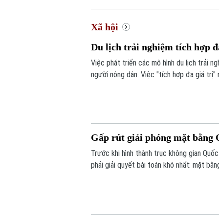
Xã hội
Du lịch trải nghiệm tích hợp đa
Việc phát triển các mô hình du lịch trải 
người nông dân. Việc "tích hợp đa giá trị
phát triển kinh tế nông thôn bền vững.
Gấp rút giải phóng mặt bằng 
Trước khi hình thành trục không gian Quốc
phải giải quyết bài toán khó nhất: mặt bằ
phương có dự án đi qua đang tập trung ki
trợ, tái định cư và tăng cường đối thoại 