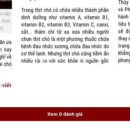
Thủy 
và Ph
Trong thịt chó có chứa nhiều thành phần
ần xây
hành 
dinh dưỡng như vitamin A, vitamin B1,
, thân
tiêu 
vitamin B2, vitamin B3, Vitamin C, canxi,
t)
sẽ đó
sắt... thậm chí từ xa xưa nhiều người
thay 
chọn thịt chó là một phương thuốc chữa
 ăn ưa
trạng
bệnh đau nhức xương, chữa đau nhức do
n nay
khẳng
cơ thể lạnh. Nhưng thịt chó cũng tiềm ẩn
ghĩ về
phong
nhiều rủi ro với sức khỏe vì nguồn gốc
ại chó
 viết
Xem 0 đánh giá