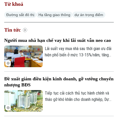
Từ khoá
Đường sắt đô thị
Hạ tầng giao thông
dự án trọng điểm
Tin tức
Người mua nhà hạn chế vay khi lãi suất vẫn neo cao
Lãi suất vay mua nhà sau thời gian ưu đãi
hiện phổ biến ở mức 13-15%/năm, tăng
đáng kể so với năm 2025. Trong bối cảnh
giá bất động sản vẫn neo cao, chi phí vốn
gia tăng đang khiến người mua thận trọng
Đề xuất giảm điều kiện kinh doanh, gỡ vướng chuyển
hơn khi sử dụng đòn bẩy tài chính.
nhượng BĐS
Tiếp tục cải cách thủ tục hành chính và
tháo gỡ khó khăn cho doanh nghiệp, Dự
thảo Luật Kinh doanh bất động sản (sửa
đổi) đề xuất cắt giảm nhiều điều kiện kinh