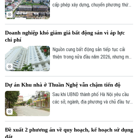
cấp phép xây dựng, chuyển phương thức
quản lý từ “tiền kiểm” sang “hậu kiểm” sẽ
góp phần nâng cao hiệu lực, hiệu quả quản
lý nhà nước trong lĩnh vực xây dựng.
Doanh nghiệp khó giảm giá bất động sản vì áp lực
chi phí
Nguồn cung bất động sản tiếp tục cải
thiện trong nửa đầu năm 2026, nhưng mặt
bằng giá vẫn neo cao. Chi phí đất, xây
dựng, vốn và các nghĩa vụ tài chính gia
tăng khiến doanh nghiệp không còn nhiều
Dự án Khu nhà ở Thuần Nghệ vẫn chậm tiến độ
dư địa giảm giá bán.
Sau khi UBND thành phố Hà Nội yêu cầu
các sở, ngành, địa phương và chủ đầu tư
khẩn trương xử lý gần 300 dự án chậm
triển khai, nhiều dự án tồn tại kéo dài
nhiều năm đang được rà soát để xác định
Đề xuất 2 phương án về quy hoạch, kế hoạch sử dụng
rõ trách nhiệm và có phương án xử lý dứt
đất