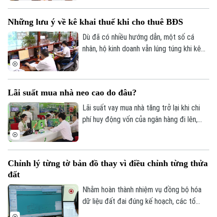
chính và bảo đảm quyền lợi của người dân.
Quần vợt
Tin tức
Đã phát sóng
Tại xã An Khánh, chiến dịch cao điểm 45
Những lưu ý về kê khai thuế khi cho thuê BĐS
Golf
ngày đang được triển khai đồng loạt từ
Sao
từng thôn, từng khu dân cư, với sự vào
Dù đã có nhiều hướng dẫn, một số cá
cuộc của cả hệ thống chính trị và sự
nhân, hộ kinh doanh vẫn lúng túng khi kê
Điện ảnh
đồng thuận của người dân.
khai và nộp thuế đối với hoạt động cho
thuê nhà, bất động sản. Ngành Thuế mới
Thời trang
đây đã tổng hợp một số lưu ý về vấn đề
Lãi suất mua nhà neo cao do đâu?
này.
Âm nhạc
Lãi suất vay mua nhà tăng trở lại khi chi
phí huy động vốn của ngân hàng đi lên,
trong khi tín dụng bất động sản vẫn được
kiểm soát, khiến người mua nhà chịu áp
lực tài chính lớn hơn.
Chỉnh lý từng tờ bản đồ thay vì điều chỉnh từng thửa
đất
Nhằm hoàn thành nhiệm vụ đồng bộ hóa
dữ liệu đất đai đúng kế hoạch, các tổ
công tác luôn tìm các phương án để