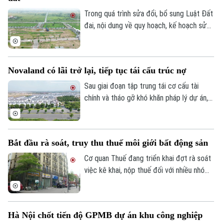
điểm. Khu nhà ở Thuần Nghệ tại thị xã Sơn
Tây là một trong những dự án nằm trong
Trong quá trình sửa đổi, bổ sung Luật Đất
danh sách này.
đai, nội dung về quy hoạch, kế hoạch sử
dụng đất đang được đề xuất điều chỉnh
theo hướng tinh gọn, đồng bộ với mô hình
chính quyền địa phương hai cấp, đồng thời
Novaland có lãi trở lại, tiếp tục tái cấu trúc nợ
tạo thuận lợi hơn cho đầu tư và khai thác
hiệu quả nguồn lực đất đai.
Sau giai đoạn tập trung tái cơ cấu tài
chính và tháo gỡ khó khăn pháp lý dự án,
Tập đoàn Novaland ghi nhận kết quả kinh
Liên hệ đường dây nóng (bấm để gọi)
doanh tích cực khi có lãi trở lại. Doanh
Tòa soạn
Tòa soạn
nghiệp cũng tiếp tục triển khai các giải
Bắt đầu rà soát, truy thu thuế môi giới bất động sản
pháp xử lý nợ, tạo nền tảng cho quá trình
0865.116.699 (hotline)
0865.116.699
phục hồi trong thời gian tới.
Cơ quan Thuế đang triển khai đợt rà soát
việc kê khai, nộp thuế đối với nhiều nhóm
cá nhân có thu nhập cao từ nhiều nguồn,
trong đó có môi giới bất động sản.
Hà Nội chốt tiến độ GPMB dự án khu công nghiệp