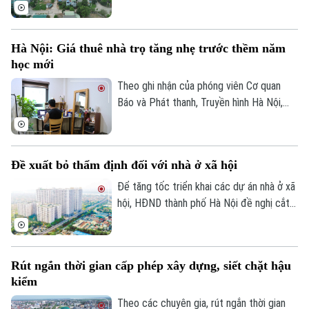
giảm tới 31% so với mức đỉnh thiết lập
cuối năm 2025.
Hà Nội: Giá thuê nhà trọ tăng nhẹ trước thềm năm
học mới
Theo dõi Hà Nội On
Theo ghi nhận của phóng viên Cơ quan
Báo và Phát thanh, Truyền hình Hà Nội,
đầu tháng 8, giá thuê nhà trọ và chung cư
mini quanh nhiều trường đại học tại Hà
Nội bắt đầu tăng nhẹ.
Đề xuất bỏ thẩm định đối với nhà ở xã hội
Để tăng tốc triển khai các dự án nhà ở xã
hội, HĐND thành phố Hà Nội đề nghị cắt
bỏ hoàn toàn khâu "thẩm định và ra quyết
định miễn tiền sử dụng đất". Bởi khi dự án
được xác định là nhà ở xã hội, doanh
Rút ngắn thời gian cấp phép xây dựng, siết chặt hậu
nghiệp sẽ được tự động miễn các thủ tục
kiểm
này để làm thủ tục giao đất.
Theo các chuyên gia, rút ngắn thời gian