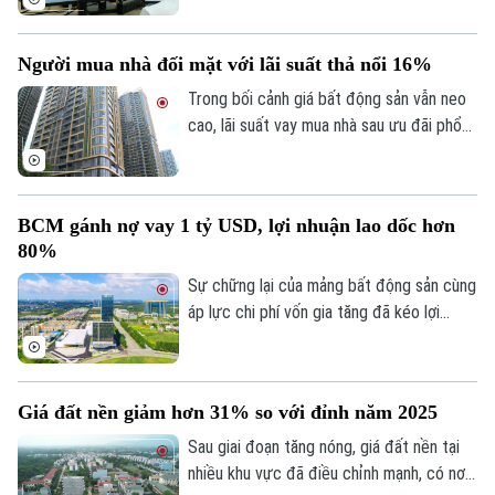
chỉnh lý, cập nhật dữ liệu đất đai đảm bảo
theo đúng yêu cầu, trong đó, việc chỉnh lý
Người mua nhà đối mặt với lãi suất thả nổi 16%
từng tờ bản đồ thay vì chỉnh lý từng thửa
đất như trước đây đã và đang được xem
Trong bối cảnh giá bất động sản vẫn neo
là giải pháp tối ưu.
cao, lãi suất vay mua nhà sau ưu đãi phổ
biến 13-15% một năm, tăng mạnh so với
năm ngoái đã tạo áp lực lớn lên thanh
khoản.
BCM gánh nợ vay 1 tỷ USD, lợi nhuận lao dốc hơn
80%
Sự chững lại của mảng bất động sản cùng
áp lực chi phí vốn gia tăng đã kéo lợi
nhuận nửa đầu năm 2026 của Tập đoàn
Đầu tư và Phát triển Công nghiệp
Becamex giảm hơn 80%. Trong bối cảnh
Giá đất nền giảm hơn 31% so với đỉnh năm 2025
dư nợ tài chính lên khoảng 1 tỷ USD, cổ
phiếu doanh nghiệp cũng giảm mạnh và lùi
Sau giai đoạn tăng nóng, giá đất nền tại
về vùng giá thấp nhất trong 5 năm.
nhiều khu vực đã điều chỉnh mạnh, có nơi