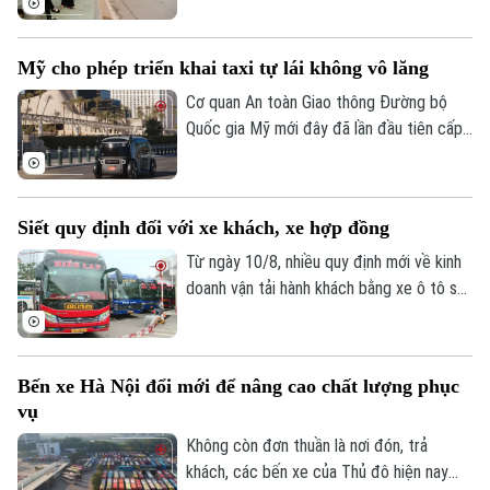
Vành đai 1 trên 45 tuyến buýt, nhằm
khuyến khích người dân sử dụng phương
Mỹ cho phép triển khai taxi tự lái không vô lăng
tiện giao thông công cộng. Để triển khai
hiệu quả, Thành phố yêu cầu cần xây dựng
Cơ quan An toàn Giao thông Đường bộ
nhận diện với các tuyến xe buýt này.
Quốc gia Mỹ mới đây đã lần đầu tiên cấp
phép cho Zoox – công ty xe tự lái của
Amazon được triển khai thương mại có
giới hạn dịch vụ xe taxi tự lái không có vô
Siết quy định đối với xe khách, xe hợp đồng
lăng và các thiết bị điều khiển truyền
Chuyên mục
thống, đánh dấu bước đột phá lớn đối với
Từ ngày 10/8, nhiều quy định mới về kinh
ngành công nghiệp xe tự hành tại Mỹ.
doanh vận tải hành khách bằng xe ô tô sẽ
Thời sự
chính thức có hiệu lực. Trong đó, hoạt
động của xe hợp đồng được siết chặt.
Hà Nội
Hà Nội
Bến xe Hà Nội đổi mới để nâng cao chất lượng phục
Chính trị
vụ
Nhịp sống Hà Nội
Thế giới
Không còn đơn thuần là nơi đón, trả
Xã hội
Người Hà Nội
khách, các bến xe của Thủ đô hiện nay
Tin tức
Kinh tế