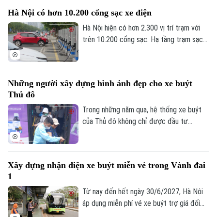
Hà Nội có hơn 10.200 cổng sạc xe điện
Hà Nội hiện có hơn 2.300 vị trí trạm với
trên 10.200 cổng sạc. Hạ tầng trạm sạc
xe điện tại Hà Nội hiện cơ bản đáp ứng
nhu cầu sử dụng, trong bối cảnh số lượng
phương tiện xanh trên địa bàn thành phố
Những người xây dựng hình ảnh đẹp cho xe buýt
ngày càng gia tăng.
Thủ đô
Trong những năm qua, hệ thống xe buýt
của Thủ đô không chỉ được đầu tư
phương tiện hiện đại mà còn chú trọng
đến việc nâng cao chất lượng phục vụ.
Những hành động nhỏ, cách ứng xử tận
Xây dựng nhận diện xe buýt miễn vé trong Vành đai
tình, trách nhiệm của đội ngũ công nhân
1
lái xe, nhân viên phục vụ đã góp phần tạo
dựng niềm tin, để xe buýt ngày càng trở
Từ nay đến hết ngày 30/6/2027, Hà Nội
thành lựa chọn quen thuộc của nhiều
áp dụng miễn phí vé xe buýt trợ giá đối
người dân.
với hành khách di chuyển trong phạm vi