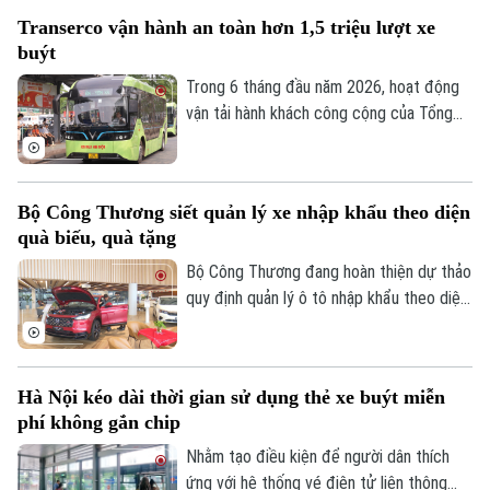
Vành đai 1. Nhiều người đã chuyển sang
Transerco vận hành an toàn hơn 1,5 triệu lượt xe
sử dụng loại hình vận tải này thay cho
buýt
phương tiện cá nhân khi di chuyển mỗi
ngày.
Trong 6 tháng đầu năm 2026, hoạt động
vận tải hành khách công cộng của Tổng
công ty vận tải Hà Nội - Transerco tiếp
tục ghi nhận nhiều kết quả tích cực. Cùng
với duy trì ổn định mạng lưới vận hành,
Bộ Công Thương siết quản lý xe nhập khẩu theo diện
đơn vị cũng tăng cường đẩy mạnh chuyển
quà biếu, quà tặng
đổi xanh, chuyển đổi số và nâng cao chất
lượng dịch vụ, xây dựng hình ảnh xe buýt
Bộ Công Thương đang hoàn thiện dự thảo
Thủ đô an toàn, văn minh và lấy người dân
quy định quản lý ô tô nhập khẩu theo diện
làm trung tâm để phục vụ.
quà biếu, quà tặng và tài sản di chuyển,
tăng cường kiểm soát ngay từ khâu nhập
khẩu nhằm ngăn chặn việc lợi dụng hình
Hà Nội kéo dài thời gian sử dụng thẻ xe buýt miễn
thức phi thương mại để kinh doanh.
phí không gắn chip
Nhằm tạo điều kiện để người dân thích
ứng với hệ thống vé điện tử liên thông