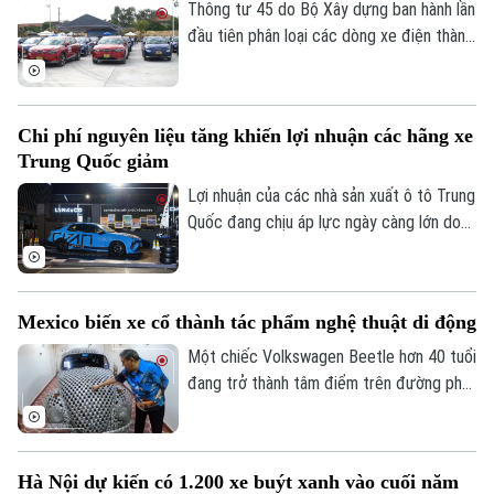
hành khách ngày càng hoàn thiện.
Thông tư 45 do Bộ Xây dựng ban hành lần
đầu tiên phân loại các dòng xe điện thành
8 nhóm với tiêu chí kỹ thuật cụ thể.
Chi phí nguyên liệu tăng khiến lợi nhuận các hãng xe
Trung Quốc giảm
Lợi nhuận của các nhà sản xuất ô tô Trung
Quốc đang chịu áp lực ngày càng lớn do
giá nguyên liệu đầu vào tăng mạnh.
Mexico biến xe cổ thành tác phẩm nghệ thuật di động
Một chiếc Volkswagen Beetle hơn 40 tuổi
đang trở thành tâm điểm trên đường phố
Mexico nhờ lớp vỏ đặc biệt được tạo nên
từ khoảng 3.500 cuộn băng nhạc. Đằng
sau vẻ ngoài lạ mắt là câu chuyện kéo dài
Hà Nội dự kiến có 1.200 xe buýt xanh vào cuối năm
nhiều thập kỷ về tình bạn, ký ức và nỗ lực