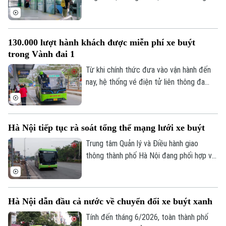
mới, Trung tâm Quản lý và Điều hành giao
thông TP Hà Nội quyết định gia hạn thời
gian sử dụng thẻ xe buýt miễn phí mẫu cũ,
130.000 lượt hành khách được miễn phí xe buýt
không gắn chip, đến hết ngày
trong Vành đai 1
31/12/2026.
Từ khi chính thức đưa vào vận hành đến
nay, hệ thống vé điện tử liên thông đa
phương thức đã phục vụ miễn phí khoảng
Liên hệ đường dây nóng (bấm để gọi)
130.000 lượt hành khách di chuyển trong
Tòa soạn
Tòa soạn
phạm vi Vành đai 1.
Hà Nội tiếp tục rà soát tổng thể mạng lưới xe buýt
0865.116.699 (hotline)
0865.116.699
Trung tâm Quản lý và Điều hành giao
thông thành phố Hà Nội đang phối hợp với
UBND các xã, phường khẩn trương rà
soát tổng thể mạng lưới xe buýt. Kết quả
sẽ được báo cáo với Sở Xây dựng, nhằm
Hà Nội dẫn đầu cả nước về chuyển đổi xe buýt xanh
thực hiện điều chỉnh và tiếp tục hợp lý
hóa luồng tuyến, phát triển mạng lưới, mở
Tính đến tháng 6/2026, toàn thành phố