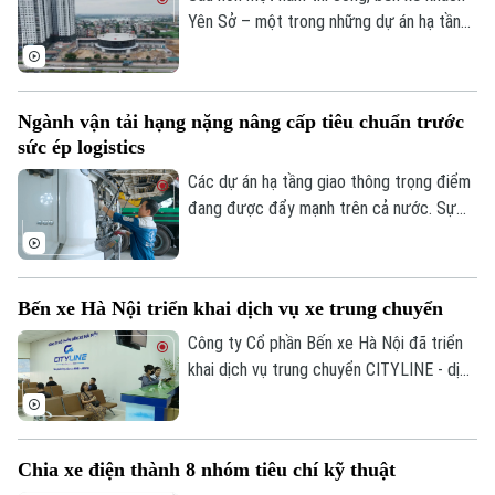
Yên Sở – một trong những dự án hạ tầng
Golf
Sao
giao thông trọng điểm của Hà Nội – đã
cơ bản hoàn thiện và sẵn sàng đưa vào
Điện ảnh
khai thác tạo thêm động lực hoàn thiện
Ngành vận tải hạng nặng nâng cấp tiêu chuẩn trước
mạng lưới vận tải hành khách liên tỉnh ở
Thời trang
sức ép logistics
cửa ngõ phía Nam Thủ đô.
Các dự án hạ tầng giao thông trọng điểm
Âm nhạc
đang được đẩy mạnh trên cả nước. Sự
sôi động này kéo theo nhu cầu rất lớn về
phương tiện vận tải thương mại, đặc biệt
là phân khúc xe tải hạng nặng.
Bến xe Hà Nội triển khai dịch vụ xe trung chuyển
Công ty Cổ phần Bến xe Hà Nội đã triển
khai dịch vụ trung chuyển CITYLINE - dịch
vụ giúp kết nối hành khách từ nhà đến bến
xe và từ bến xe về nhà, gia tăng tiện ích
và tạo dựng hình ảnh bến xe thân thiện,
Chia xe điện thành 8 nhóm tiêu chí kỹ thuật
hiện đại, xây dựng hệ sinh thái phục vụ