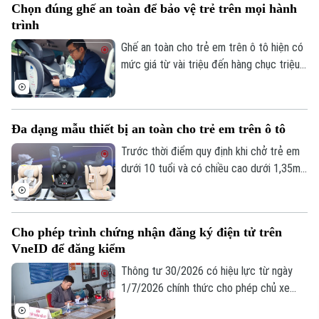
Chọn đúng ghế an toàn để bảo vệ trẻ trên mọi hành
bước tiến quan trọng nhằm xây dựng hệ
trình
thống giao thông thông minh, hiện đại,
nâng cao trải nghiệm của người dân.
Ghế an toàn cho trẻ em trên ô tô hiện có
mức giá từ vài triệu đến hàng chục triệu
đồng là khoản đầu tư không nhỏ đối với
nhiều gia đình. Tuy vậy, điều khiến các bậc
phụ huynh trăn trở không chỉ nằm ở việc
Đa dạng mẫu thiết bị an toàn cho trẻ em trên ô tô
có nên trang bị hay không, mà quan trọng
hơn là lựa chọn loại ghế nào thực sự phù
Trước thời điểm quy định khi chở trẻ em
hợp và đảm bảo an toàn cho trẻ?
dưới 10 tuổi và có chiều cao dưới 1,35m
trên ô tô người lái xe phải sử dụng và
hướng dẫn sử dụng thiết bị an toàn phù
hợp cho trẻ em có hiệu lực, thị trường
Cho phép trình chứng nhận đăng ký điện tử trên
thiết bị an toàn dành cho trẻ em ghi nhận
VneID để đăng kiểm
sức mua tăng rõ rệt, nguồn cung được
mở rộng với nhiều chủng loại, mẫu mã và
Thông tư 30/2026 có hiệu lực từ ngày
mức giá đáp ứng đa dạng nhu cầu của
1/7/2026 chính thức cho phép chủ xe
người tiêu dùng.
xuất trình chứng nhận đăng ký xe trên