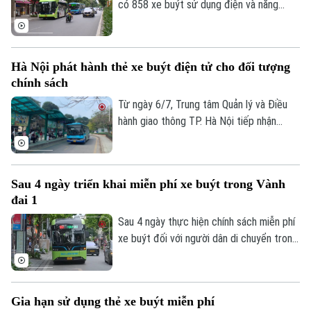
rộng vùng phục vụ.
có 858 xe buýt sử dụng điện và năng
lượng xanh, gồm 719 xe buýt điện và 139
xe buýt sử dụng khí CNG. Riêng xe buýt
điện đạt 36,5% tổng số phương tiện, đưa
Hà Nội phát hành thẻ xe buýt điện tử cho đối tượng
Hà Nội trở thành một trong những địa
chính sách
phương có tốc độ chuyển đổi phương
tiện vận tải công cộng nhanh nhất cả
Từ ngày 6/7, Trung tâm Quản lý và Điều
nước.
hành giao thông TP. Hà Nội tiếp nhận
đăng ký trực tuyến để phát hành miễn phí
thẻ buýt điện tử vật lý gắn chip dành cho
các đối tượng được hưởng chính sách
Sau 4 ngày triển khai miễn phí xe buýt trong Vành
miễn phí khi sử dụng xe buýt trợ giá.
đai 1
Người dân có thể đăng ký online và lựa
chọn nhận thẻ trực tiếp hoặc qua dịch vụ
Sau 4 ngày thực hiện chính sách miễn phí
chuyển phát.
xe buýt đối với người dân di chuyển trong
khu vực Vành đai 1, nhiều hành khách đã
bước đầu làm quen với việc sử dụng thẻ
vé điện tử, đồng thời chủ động hơn trong
Gia hạn sử dụng thẻ xe buýt miễn phí
việc lựa chọn phương tiện công cộng cho