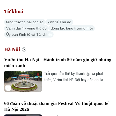
Từ khoá
tăng trưởng hai con số
kinh tế Thủ đô
Vành đai 4 - vùng thủ đô
động lực tăng trưởng mới
Ủy ban Kinh tế và Tài chính
Hà Nội
Vườn thú Hà Nội - Hành trình 50 năm gìn giữ những
miền xanh
Trải qua nửa thế kỷ thành lập và phát
triển, Vườn thú Hà Nội hay còn gọi là
Công viên Thủ Lệ không chỉ là nơi chăm
sóc, bảo tồn hàng trăm cá thể động vật
mà còn là không gian xanh, văn hoá gắn bó
66 đoàn võ thuật tham gia Festival Võ thuật quốc tế
với nhiều thế hệ người dân Thủ đô.
Hà Nội 2026