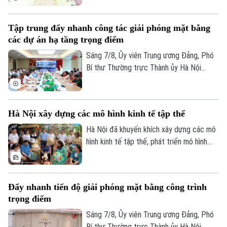
thao trên địa bàn phường Kiến Hưng.
Tập trung đẩy nhanh công tác giải phóng mặt bằng
các dự án hạ tầng trọng điểm
Sáng 7/8, Ủy viên Trung ương Đảng, Phó
Bí thư Thường trực Thành ủy Hà Nội
Nguyễn Trọng Đông, Trưởng ban Chỉ đạo
giải phóng mặt bằng các dự án đầu tư
trên địa bàn thành phố Hà Nội chủ trì hội
Hà Nội xây dựng các mô hình kinh tế tập thể
nghị Ban Chỉ đạo nhằm rà soát, đánh giá
tiến độ công tác giải phóng mặt bằng
Hà Nội đã khuyến khích xây dựng các mô
triển khai các dự án, công trình trọng
hình kinh tế tập thể, phát triển mô hình
điểm trên địa bàn thành phố.
HTX theo Luật năm 2023. Việc kiện toàn,
nâng cao hiệu quả hoạt động của các
HTX đóng vai trò quan trọng trong việc
Đẩy nhanh tiến độ giải phóng mặt bằng công trình
hình thành các mô hình kinh tế tập thể,
trọng điểm
tăng cường liên kết với các đơn vị doanh
nghiệp để đầu tư xây dựng nông nghiệp
Sáng 7/8, Ủy viên Trung ương Đảng, Phó
công nghệ cao và hình thành các chuỗi
Bí thư Thường trực Thành ủy Hà Nội