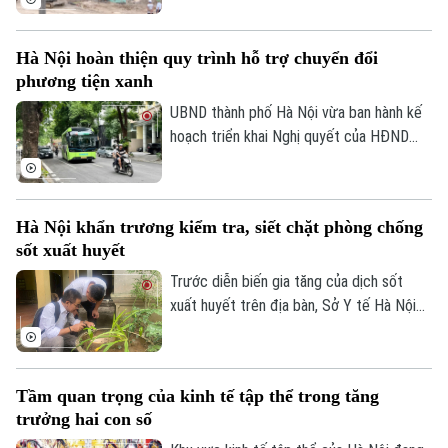
sử. Trước những thiệt hại nặng nề, thành
phố Hà Nội đã thể hiện sự quan tâm đặc
Hà Nội hoàn thiện quy trình hỗ trợ chuyển đổi
biệt bằng việc đầu tư nâng cấp hệ thống
phương tiện xanh
đê điều và thủy lợi, đảm bảo an toàn
phòng chống thiên tai trong mùa mưa lũ
UBND thành phố Hà Nội vừa ban hành kế
2026.
hoạch triển khai Nghị quyết của HĐND
Thành phố về hỗ trợ chuyển đổi phương
tiện giao thông đường bộ từ nhiên liệu
hóa thạch sang năng lượng sạch, đồng
Hà Nội khẩn trương kiểm tra, siết chặt phòng chống
thời khuyến khích người dân sử dụng giao
sốt xuất huyết
thông công cộng.
Trước diễn biến gia tăng của dịch sốt
xuất huyết trên địa bàn, Sở Y tế Hà Nội
vừa ban hành công văn khẩn yêu cầu các
xã, phường tăng cường triển khai các biện
pháp phòng, chống dịch. Ngành y tế cũng
Tầm quan trọng của kinh tế tập thể trong tăng
sẽ thành lập các đoàn kiểm tra, giám sát
trưởng hai con số
công tác phòng chống dịch tại 91 xã