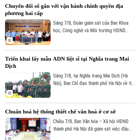
trung đồng loạt nhiều giải pháp. Nhờ đó,
Chuyển đổi số gắn với vận hành chính quyền địa
nhiều người dân và doanh nghiệp đã sớm
phương hai cấp
đồng thuận, bàn giao đất để thực hiện
siêu dự án 162.000 tỷ đồng này.
Sáng 7/8, Đoàn giám sát của Ban Khoa
học, Công nghệ và Môi trường HĐND
thành phố Hà Nội giám sát tình hình thực
hiện công tác chuyển đổi số trên địa bàn
xã Quang Minh giai đoạn 2025-2026.
Triển khai lấy mẫu ADN liệt sĩ tại Nghĩa trang Mai
Dịch
Sáng 7/8, tại Nghĩa trang Mai Dịch (Hà
Nội), Ban Chỉ đạo thành phố Hà Nội về tìm
kiếm, quy tập và xác định danh tính hài
cốt liệt sĩ trang trọng tổ chức Lễ dâng
hương tưởng niệm và chính thức triển
Liên hệ đường dây nóng (bấm để gọi)
Chuẩn hoá hệ thống thiết chế văn hoá ở cơ sở
khai công tác lấy mẫu hài cốt liệt sĩ chưa
Tòa soạn
Tòa soạn
xác định được thông tin để phục vụ giám
Chiều 7/8, Ban Văn hóa – Xã hội HĐND
định ADN.
thành phố Hà Nội đã giám sát việc đầu
0865.116.699 (hotline)
0865.116.699
tư, khai thác các thiết chế văn hóa, thể