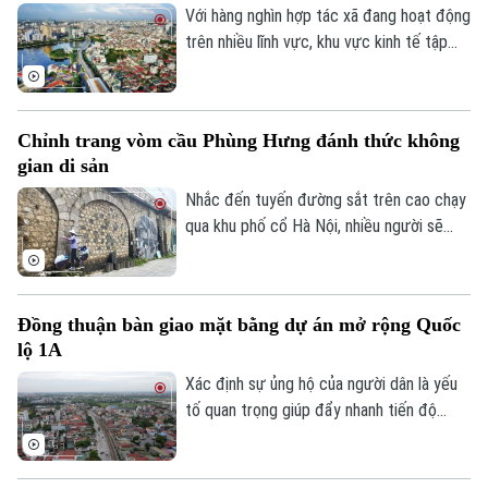
sông vẫn bị rác thải phủ kín mặt nước, gây
Với hàng nghìn hợp tác xã đang hoạt động
ô nhiễm và ảnh hưởng đến dòng chảy.
trên nhiều lĩnh vực, khu vực kinh tế tập
thể không chỉ tạo việc làm, nâng cao thu
nhập cho người dân mà còn góp phần xây
dựng chuỗi giá trị. Khi được tháo gỡ
Chỉnh trang vòm cầu Phùng Hưng đánh thức không
những điểm nghẽn đây sẽ là một trong
gian di sản
những động lực quan trọng đóng góp vào
tăng trưởng nhanh và bền vững của Thủ
Nhắc đến tuyến đường sắt trên cao chạy
đô.
qua khu phố cổ Hà Nội, nhiều người sẽ
nhớ ngay đến dãy 131 vòm cầu đá mang
dấu ấn hơn một thế kỷ. Không chỉ là một
công trình hạ tầng, đây còn là một phần
Đồng thuận bàn giao mặt bằng dự án mở rộng Quốc
ký ức đô thị của Thủ đô. Trong thời gian
lộ 1A
tới, khu vực này sẽ được chỉnh trang theo
hướng bảo tồn kết hợp phát huy giá trị di
Xác định sự ủng hộ của người dân là yếu
sản, mở ra một không gian văn hóa, nghệ
tố quan trọng giúp đẩy nhanh tiến độ
thuật và du lịch mới.
GPMB dự án Trục không gian Quốc lộ 1A,
thời gian qua, xã Thượng Phúc đã tập