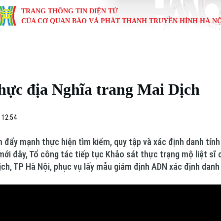
TRANG THÔNG TIN ĐIỆN TỬ
CỦA CƠ QUAN BÁO VÀ PHÁT THANH TRUYỀN HÌNH HÀ NỘ
KINH TẾ
NHÀ ĐẤT
TÀU VÀ XE
GIÁO DỤC
VĂN HÓA
SỨC KHỎ
i
Tin tức
Tin tức
Ô tô
Tin tức
Tin tức
Y tế
hực địa Nghĩa trang Mai Dịch
ự
Cafe sáng
Đầu tư
Tàu
Tuyển sinh
Làng nghề
Dinh dư
Nội
Tài chính Ngân hàng
Căn hộ
Xe máy
Hướng nghiệp
Di tích
Tư vấn 
 12:54
iệt 4 phương
Doanh nghiệp
Đất đai
Thị trường
 đẩy mạnh thực hiện tìm kiếm, quy tập và xác định danh tính h
mới đây, Tổ công tác tiếp tục Khảo sát thực trạng mộ liệt sĩ
Kinh nghiệm
Đánh giá
ịch, TP Hà Nội, phục vụ lấy mẫu giám định ADN xác định danh tí