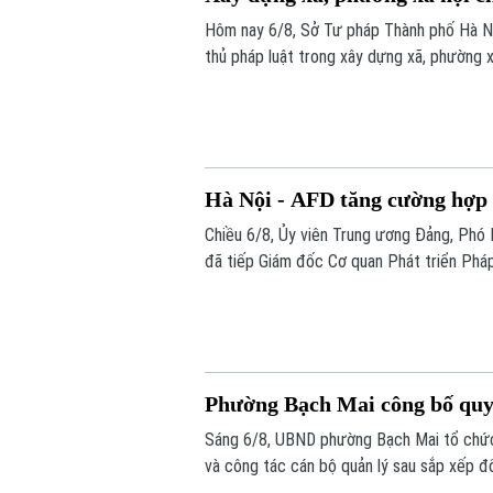
Hôm nay 6/8, Sở Tư pháp Thành phố Hà N
thủ pháp luật trong xây dựng xã, phường x
Hà Nội - AFD tăng cường hợp t
Chiều 6/8, Ủy viên Trung ương Đảng, Phó 
đã tiếp Giám đốc Cơ quan Phát triển Pháp 
đang triển khai và định hướng mở rộng hợp 
Phường Bạch Mai công bố quyế
Sáng 6/8, UBND phường Bạch Mai tổ chức 
và công tác cán bộ quản lý sau sắp xếp đ
trên địa bàn.