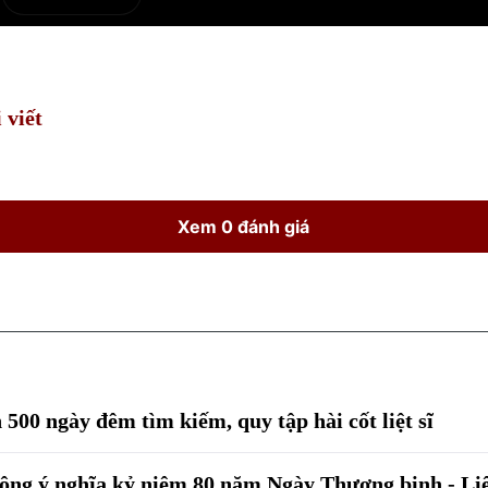
e
Current
Duration
Time
 viết
Xem 0 đánh giá
 500 ngày đêm tìm kiếm, quy tập hài cốt liệt sĩ
động ý nghĩa kỷ niệm 80 năm Ngày Thương binh - Liệ