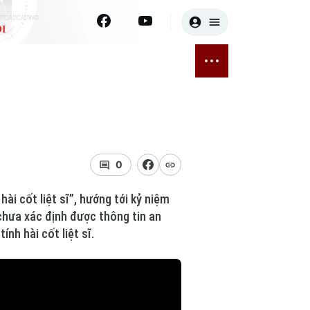
I
E
THỂ THAO
GIẢI TRÍ
ĐÃ PHÁT SÓNG
Bóng đá
Tin tức
ỡng
Quần vợt
Sao
sức khỏe
Golf
Điện ảnh
0
Thời trang
ài cốt liệt sĩ”, hướng tới kỷ niệm
 chưa xác định được thông tin an
Âm nhạc
nh hài cốt liệt sĩ.