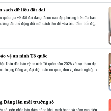
 sạch dữ liệu đất đai
iệu quốc gia về đất đai đang được các địa phương trên địa bàn
 phường đã chủ động đổi mới cách làm để vừa bảo đảm tiến độ,
ng Lĩnh Nam, nhiều giải pháp sáng tạo đang phát huy hiệu quả rõ
ảo vệ an ninh Tổ quốc
hội Toàn dân bảo vệ an ninh Tổ quốc năm 2026 với sự tham dự
lực lượng Công an, đại diện các cơ quan, đơn vị, doanh nghiệp và
ng Đảng lên môi trường số
iệu số, góp phần bảo đảm công khai, minh bạch và nâng cao hiệu