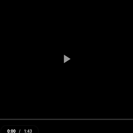
Play
Video
0:00
/
1:43