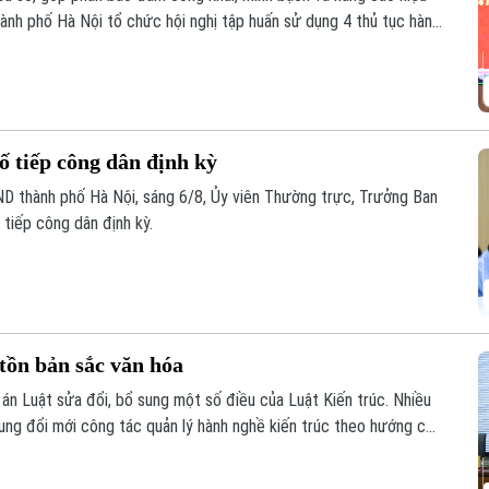
ành phố Hà Nội tổ chức hội nghị tập huấn sử dụng 4 thủ tục hành
ho các tổ chức cơ sở Đảng trực thuộc.
tiếp công dân định kỳ
D thành phố Hà Nội, sáng 6/8, Ủy viên Thường trực, Trưởng Ban
tiếp công dân định kỳ.
 tồn bản sắc văn hóa
ự án Luật sửa đổi, bổ sung một số điều của Luật Kiến trúc. Nhiều
rung đổi mới công tác quản lý hành nghề kiến trúc theo hướng cắt
tiền kiểm sang hậu kiểm và đẩy mạnh chuyển đổi số.