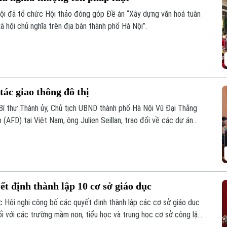
ội đã tổ chức Hội thảo đóng góp Đề án “Xây dựng văn hoá tuân
ã hội chủ nghĩa trên địa bàn thành phố Hà Nội”.
ác giao thông đô thị
Bí thư Thành ủy, Chủ tịch UBND thành phố Hà Nội Vũ Đại Thắng
(AFD) tại Việt Nam, ông Julien Seillan, trao đổi về các dự án
tác trong thời gian tới.
t định thành lập 10 cơ sở giáo dục
Hội nghị công bố các quyết định thành lập các cơ sở giáo dục
ối với các trường mầm non, tiểu học và trung học cơ sở công lập