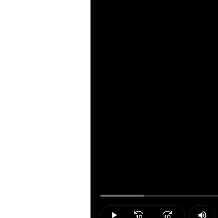
Loaded
:
9.58%