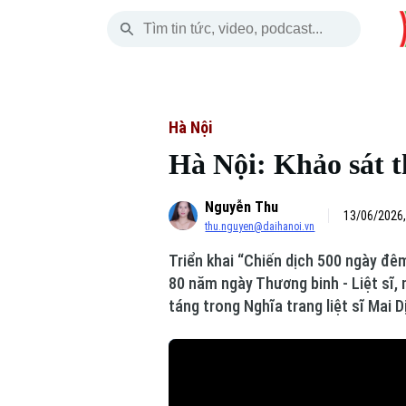
Thứ Sáu
THỜI SỰ
HÀ NỘI
THẾ GIỚI
07 Tháng 08, 2026
Hà Nội
Nhịp sống Hà Nộ
Tin tức
Hà Nội
Hà Nội: Khảo sát t
Chính trị
Người Hà Nội
Quân s
Nguyễn Thu
Xã hội
Khoảnh khắc Hà 
Hồ sơ
13/06/2026,
thu.nguyen@daihanoi.vn
An ninh trật tự
Ẩm thực
Người V
Triển khai “Chiến dịch 500 ngày đêm
80 năm ngày Thương binh - Liệt sĩ, 
Công nghệ
táng trong Nghĩa trang liệt sĩ Mai D
Skip Ad