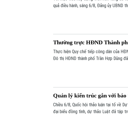
quả điều hành, sáng 6/8, Đảng ủy UBND th
chính của Đảng lên môi trường điện tử c
Thường trực HĐND Thành phố 
Thực hiện Quy chế tiếp công dân của HĐN
Đô thị HĐND thành phố Trần Hợp Dũng đã 
Quản lý kiến trúc gắn với bảo
Chiều 6/8, Quốc hội thảo luận tại tổ về D
đại biểu đồng tình, dự thảo Luật đã tập t
giảm thủ tục hành chính, chuyển mạnh từ 