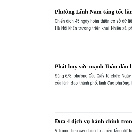
Phường Lĩnh Nam tăng tốc làm
Chiến dịch 45 ngày hoàn thiện cơ sở dữ l
Hà Nội khẩn trương triển khai. Nhiều xã,
vừa nâng cao chất lượng dữ liệu. Tại phườ
nét.
Phát huy sức mạnh Toàn dân b
Sáng 6/8, phường Cầu Giấy tổ chức Ngày 
của lãnh đạo thành phố, lãnh đạo phường, 
đông đảo nhân dân trên địa bàn.
Đưa 4 dịch vụ hành chính tro
Với mục tiêu xây dựng trên nền tảng dữ l