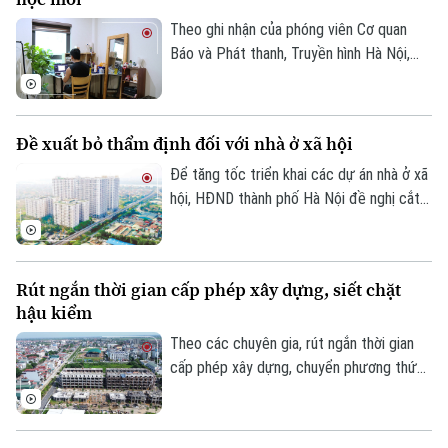
Theo ghi nhận của phóng viên Cơ quan
Báo và Phát thanh, Truyền hình Hà Nội,
đầu tháng 8, giá thuê nhà trọ và chung cư
mini quanh nhiều trường đại học tại Hà
Nội bắt đầu tăng nhẹ.
Đề xuất bỏ thẩm định đối với nhà ở xã hội
Theo dõi Hà Nội On
Để tăng tốc triển khai các dự án nhà ở xã
hội, HĐND thành phố Hà Nội đề nghị cắt
bỏ hoàn toàn khâu "thẩm định và ra quyết
định miễn tiền sử dụng đất". Bởi khi dự án
được xác định là nhà ở xã hội, doanh
Rút ngắn thời gian cấp phép xây dựng, siết chặt
nghiệp sẽ được tự động miễn các thủ tục
hậu kiểm
này để làm thủ tục giao đất.
Theo các chuyên gia, rút ngắn thời gian
cấp phép xây dựng, chuyển phương thức
quản lý từ “tiền kiểm” sang “hậu kiểm” sẽ
góp phần nâng cao hiệu lực, hiệu quả quản
lý nhà nước trong lĩnh vực xây dựng.