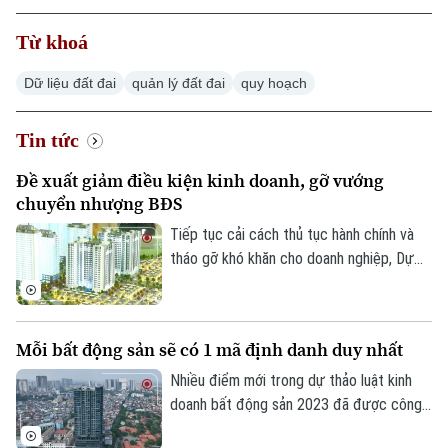
Từ khoá
Dữ liệu đất đai
quản lý đất đai
quy hoạch
Tin tức
Đề xuất giảm điều kiện kinh doanh, gỡ vướng
chuyển nhượng BĐS
Tiếp tục cải cách thủ tục hành chính và
tháo gỡ khó khăn cho doanh nghiệp, Dự
thảo Luật Kinh doanh bất động sản (sửa
đổi) đề xuất cắt giảm nhiều điều kiện kinh
doanh và đơn giản hóa thủ tục chuyển
Mỗi bất động sản sẽ có 1 mã định danh duy nhất
nhượng dự án.
Nhiều điểm mới trong dự thảo luật kinh
doanh bất động sản 2023 đã được công
bố để các chuyên gia, cộng đồng doanh