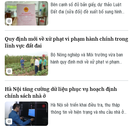
Bản quyền thuộc về Cơ quan Báo và Phát thanh Truyền hình Hà Nội Giấy
ổn định thị trường bất động sản.
Bên cạnh sổ đỏ bản giấy, dự thảo Luật
phép số: Số 63/GP-TTDT, cấp ngày 10/05/2023
Đất đai (sửa đổi) đề xuất bổ sung hình
TRANG THÔNG TIN ĐIỆN TỬ
thức sổ đỏ điện tử có giá trị pháp lý
tương đương, góp phần thúc đẩy chuyển
CỦA CƠ QUAN BÁO VÀ PHÁT THANH TRUYỀN HÌNH HÀ NỘI
đổi số trong quản lý đất đai.
Quy định mới về xử phạt vi phạm hành chính trong
Số 3-5 Huỳnh Thúc Kháng-Phường Láng-Hà Nội
lĩnh vực đất đai
Giám đốc: VŨ MINH TUẤN
Bộ Nông nghiệp và Môi trường vừa ban
Phó Giám đốc: Nguyễn Kim Khiêm, Nguyễn Minh Đức, Nguyễn Thành Lợi
hành quy định mới về xử phạt vi phạm
hành chính trong lĩnh vực đất đai, trong
đó tăng mạnh mức xử phạt đối với nhiều
hành vi tự ý chuyển mục đích sử dụng
Hà Nội tăng cường dữ liệu phục vụ hoạch định
đất.
chính sách nhà ở
Hà Nội sẽ triển khai điều tra, thu thập
thông tin về hiện trạng và nhu cầu nhà ở
trên toàn bộ các xã, phường giai đoạn
2026-2030. Dữ liệu thu thập sẽ là cơ sở