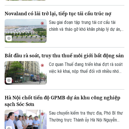
theo hướng tinh gọn, đồng bộ với mô hình
chính quyền địa phương hai cấp, đồng thời
Novaland có lãi trở lại, tiếp tục tái cấu trúc nợ
tạo thuận lợi hơn cho đầu tư và khai thác
hiệu quả nguồn lực đất đai.
Sau giai đoạn tập trung tái cơ cấu tài
chính và tháo gỡ khó khăn pháp lý dự án,
Tập đoàn Novaland ghi nhận kết quả kinh
doanh tích cực khi có lãi trở lại. Doanh
nghiệp cũng tiếp tục triển khai các giải
Bắt đầu rà soát, truy thu thuế môi giới bất động sản
pháp xử lý nợ, tạo nền tảng cho quá trình
phục hồi trong thời gian tới.
Cơ quan Thuế đang triển khai đợt rà soát
việc kê khai, nộp thuế đối với nhiều nhóm
cá nhân có thu nhập cao từ nhiều nguồn,
Liên hệ đường dây nóng (bấm để gọi)
trong đó có môi giới bất động sản.
Tòa soạn
Tòa soạn
Hà Nội chốt tiến độ GPMB dự án khu công nghiệp
0865.116.699 (hotline)
0865.116.699
sạch Sóc Sơn
Sau chuyến kiểm tra thực địa, Phó Bí thư
Thường trực Thành ủy Hà Nội Nguyễn
Trọng Đông yêu cầu toàn bộ công tác giải