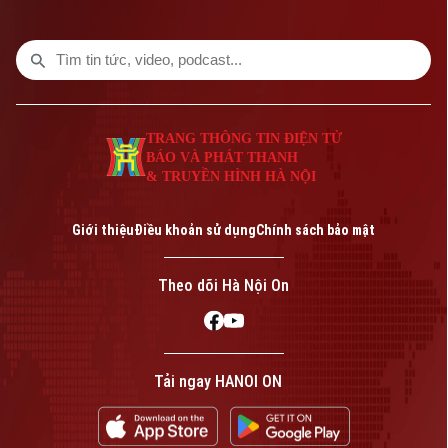
để đánh giá kết quả phát triển nhà ở, xây
dựng kế hoạch cho các năm tiếp theo và
hoàn thiện cơ sở dữ liệu về nhà ở, thị
trường bất động sản.
TRANG THÔNG TIN ĐIỆN TỬ
BÁO VÀ PHÁT THANH
& TRUYỀN HÌNH HÀ NỘI
Giới thiệu
Điều khoản sử dụng
Chính sách bảo mật
Theo dõi Hà Nội On
Tải ngay HANOI ON