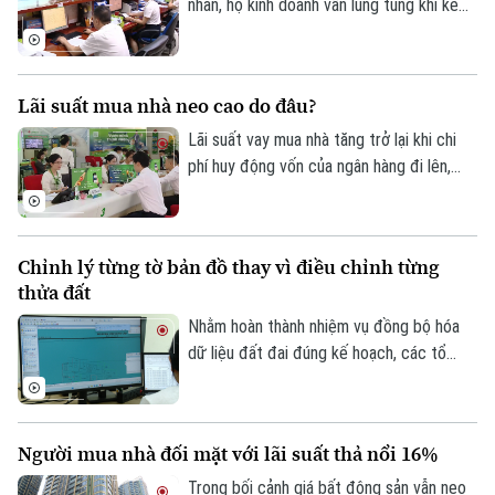
cuộc của cả hệ thống chính trị và sự
nhân, hộ kinh doanh vẫn lúng túng khi kê
Tư vấn sức khỏe
đồng thuận của người dân.
khai và nộp thuế đối với hoạt động cho
Quần vợt
Tin tức
Đã phát sóng
thuê nhà, bất động sản. Ngành Thuế mới
đây đã tổng hợp một số lưu ý về vấn đề
Golf
Sao
Lãi suất mua nhà neo cao do đâu?
này.
Lãi suất vay mua nhà tăng trở lại khi chi
Điện ảnh
phí huy động vốn của ngân hàng đi lên,
trong khi tín dụng bất động sản vẫn được
Thời trang
kiểm soát, khiến người mua nhà chịu áp
lực tài chính lớn hơn.
Âm nhạc
Chỉnh lý từng tờ bản đồ thay vì điều chỉnh từng
thửa đất
Nhằm hoàn thành nhiệm vụ đồng bộ hóa
dữ liệu đất đai đúng kế hoạch, các tổ
công tác luôn tìm các phương án để
chỉnh lý, cập nhật dữ liệu đất đai đảm bảo
theo đúng yêu cầu, trong đó, việc chỉnh lý
Người mua nhà đối mặt với lãi suất thả nổi 16%
từng tờ bản đồ thay vì chỉnh lý từng thửa
đất như trước đây đã và đang được xem
Trong bối cảnh giá bất động sản vẫn neo