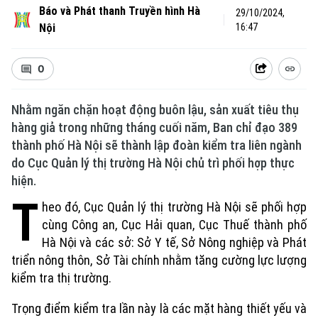
Báo và Phát thanh Truyền hình Hà
29/10/2024,
Nội
16:47
0
Nhằm ngăn chặn hoạt động buôn lậu, sản xuất tiêu thụ
Chuyên mục
hàng giả trong những tháng cuối năm, Ban chỉ đạo 389
thành phố Hà Nội sẽ thành lập đoàn kiểm tra liên ngành
Thời sự
do Cục Quản lý thị trường Hà Nội chủ trì phối hợp thực
hiện.
Hà Nội
Hà Nội
T
heo đó, Cục Quản lý thị trường Hà Nội sẽ phối hợp
cùng Công an, Cục Hải quan, Cục Thuế thành phố
Chính trị
Nhịp sống Hà Nội
Thế giới
Hà Nội và các sở: Sở Y tế, Sở Nông nghiệp và Phát
triển nông thôn, Sở Tài chính nhằm tăng cường lực lượng
Xã hội
Người Hà Nội
Tin tức
kiểm tra thị trường.
Kinh tế
An ninh trật tự
Khoảnh khắc Hà Nội
Trọng điểm kiểm tra lần này là các mặt hàng thiết yếu và
Quân sự
Tin tức