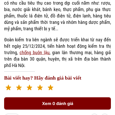
Nhà đất
có nhu cầu tiêu thụ cao trong dịp cuối năm như: rượu,
Công nghệ
Ẩm thực
Hồ sơ
bia, nước giải khát, bánh kẹo, thực phẩm, phụ gia thực
Cafe sáng
Tin tức
Tàu và Xe
phẩm, thuốc lá điện tử, đồ điện tử, điện lạnh, hàng tiêu
Người Việt 4 phương
dùng và sản phẩm thời trang và nhóm hàng dược phẩm,
Tài chính Ngân hàng
Đầu tư
mỹ phẩm, trang thiết bị y tế...
Ô tô
Giáo dục
Doanh nghiệp
Căn hộ
Đoàn kiểm tra liên ngành sẽ được triển khai từ nay đến
Tàu
Tin tức
Văn hóa
hết ngày 25/12/2024, tiến hành hoạt động kiểm tra thị
Đất đai
trường,
chống buôn lậu
, gian lận thương mại, hàng giả
Xe máy
Tuyển sinh
Tin tức
trên địa bàn 30 quận, huyện, thị xã trên địa bàn thành
Sức khỏe
Kinh nghiệm
Thị trường
phố Hà Nội.
Hướng nghiệp
Làng nghề
Y tế
Thể thao
Đánh giá
Bài viết hay? Hãy đánh giá bài viết
Di tích
Dinh dưỡng
Bóng đá
Giải trí
Tư vấn sức khỏe
Quần vợt
Tin tức
Đã phát sóng
Xem 0 đánh giá
Golf
Sao