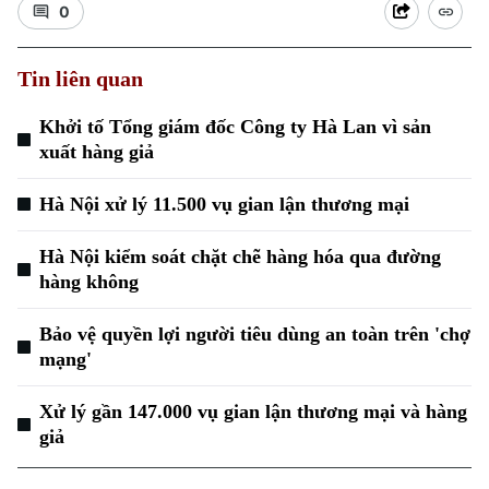
0
Điện ảnh
Tin liên quan
Thời trang
Khởi tố Tổng giám đốc Công ty Hà Lan vì sản
Âm nhạc
xuất hàng giả
Hà Nội xử lý 11.500 vụ gian lận thương mại
Theo dõi Hà Nội On
Hà Nội kiểm soát chặt chẽ hàng hóa qua đường
hàng không
Bảo vệ quyền lợi người tiêu dùng an toàn trên 'chợ
mạng'
Xử lý gần 147.000 vụ gian lận thương mại và hàng
giả