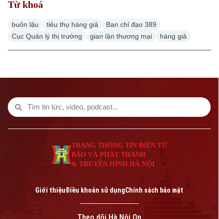
Từ khoá
buôn lậu
tiêu thụ hàng giả
Ban chỉ đạo 389
Cục Quản lý thị trường
gian lận thương mại
hàng giả
Liên hệ đường dây nóng (bấm để gọi)
Tòa soạn
Tòa soạn
0865.116.699 (hotline)
0865.116.699
TRANG THÔNG TIN ĐIỆN TỬ
BÁO VÀ PHÁT THANH
& TRUYỀN HÌNH HÀ NỘI
Giới thiệu
Điều khoản sử dụng
Chính sách bảo mật
Bản quyền thuộc về Cơ quan Báo và Phát thanh Truyền hình Hà Nội Giấy
Theo dõi Hà Nội On