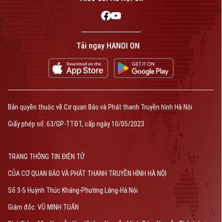
phép số: Số 63/GP-TTDT, cấp ngày 10/05/2023
TRANG THÔNG TIN ĐIỆN TỬ
CỦA CƠ QUAN BÁO VÀ PHÁT THANH TRUYỀN HÌNH HÀ NỘI
Tải ngay HANOI ON
Số 3-5 Huỳnh Thúc Kháng-Phường Láng-Hà Nội
Giám đốc: VŨ MINH TUẤN
Phó Giám đốc: Nguyễn Kim Khiêm, Nguyễn Minh Đức, Nguyễn Thành Lợi
Bản quyền thuộc về Cơ quan Báo và Phát thanh Truyền hình Hà Nội
Giấy phép số: 63/GP-TTĐT, cấp ngày 10/05/2023
TRANG THÔNG TIN ĐIỆN TỬ
CỦA CƠ QUAN BÁO VÀ PHÁT THANH TRUYỀN HÌNH HÀ NỘI
Số 3-5 Huỳnh Thúc Kháng-Phường Láng-Hà Nội
Giám đốc: VŨ MINH TUẤN