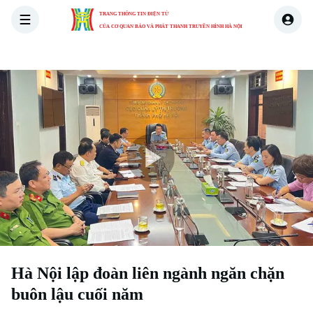
TRANG THÔNG TIN ĐIỆN TỬ
CỦA CƠ QUAN BÁO VÀ PHÁT THANH TRUYỀN HÌNH HÀ NỘI
THỜI SỰ
HÀ NỘI
THẾ GIỚI
KINH TẾ
NHÀ ĐẤT
Play
Video
Xu hướng
Hà Nội lập đoàn liên ngành ngăn chặn
buôn lậu cuối năm