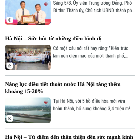
Sáng 5/8, Ủy viên Trung ương Đảng, Phó
Bí thư Thành ủy, Chủ tịch UBND thành phố
Hà Nội Vũ Đại Thắng đã dự Ngày hội toàn
dân bảo vệ an ninh Tổ quốc năm 2026 tại
phường Hoàn Kiếm. Cùng dự có Phó Chủ
Hà Nội – Sức hút từ những điều bình dị
tịch Thường trực Ủy ban MTTQ Việt Nam
thành phố Hà Nội Trần Thị Phương Hoa và
Có một câu nói rất hay rằng: "Kiến trúc
đại diện các Sở, ngành, đơn vị liên quan.
làm nên diện mạo của một thành phố,
nhưng con người và văn hóa mới là thứ níu
giữ tâm hồn du khách." Và khi nhắc đến
những thành phố có khả năng "gây thương
Năng lực điều tiết thoát nước Hà Nội tăng thêm
nhớ" ấy, chắc chắn không thể bỏ qua Hà
khoảng 15-20%
Nội – trái tim của Việt Nam.
Tại Hà Nội, với 5 hồ điều hòa mới vừa
hoàn thành, bổ sung khoảng 3,4 triệu m³
dung tích chứa nước; cùng với việc hạ
mực nước các hồ hiện có thông qua hệ
thống trạm bơm, tổng dung tích điều hòa
Hà Nội – Từ điểm đến thân thiện đến sức mạnh kinh
của toàn thành phố tăng thêm khoảng 4,8