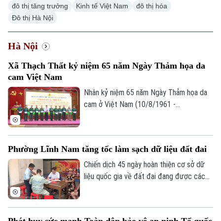
đô thị tăng trưởng
Kinh tế Việt Nam
đô thị hóa
Đô thị Hà Nội
Hà Nội
Xu hướng
Xã Thạch Thất kỷ niệm 65 năm Ngày Thảm họa da
cam Việt Nam
Nhân kỷ niệm 65 năm Ngày Thảm họa da
cam ở Việt Nam (10/8/1961 -
10/8/2026), Hội Nạn nhân chất độc da
cam/dioxin xã Thạch Thất tổ chức lễ kỷ
niệm và trao quà cho các nạn nhân chất
Phường Lĩnh Nam tăng tốc làm sạch dữ liệu đất đai
độc da cam trên địa bàn.
Chiến dịch 45 ngày hoàn thiện cơ sở dữ
liệu quốc gia về đất đai đang được các
địa phương trên địa bàn Hà Nội khẩn
trương triển khai. Nhiều xã, phường đã
chủ động đổi mới cách làm để vừa bảo
Phát huy sức mạnh Toàn dân bảo vệ an ninh Tổ quốc