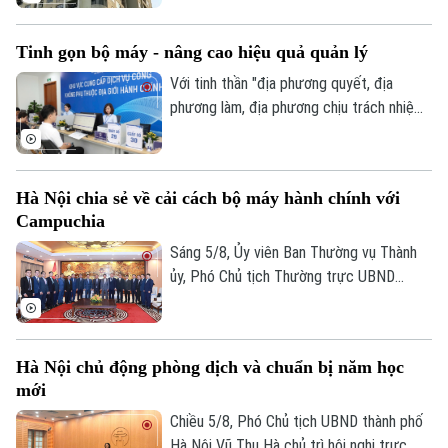
cháy khó.
thành phố đang tích cực triển khai các
giải pháp chuyển đổi số trong công tác
Tinh gọn bộ máy - nâng cao hiệu quả quản lý
phòng cháy chữa cháy, góp phần nâng cao
năng lực quản lý, tăng cường khả năng
Với tinh thần "địa phương quyết, địa
phát hiện sớm các nguy cơ cháy nổ và xây
phương làm, địa phương chịu trách nhiệm"
dựng một môi trường sống an toàn hơn
và phương châm lấy người dân làm trung
cho người dân.
tâm phục vụ, Hà Nội đang từng bước xây
dựng một nền hành chính hiện đại, minh
Hà Nội chia sẻ về cải cách bộ máy hành chính với
bạch, hiệu quả, xứng đáng là Thủ đô,
Campuchia
gương mẫu đi đầu trong công cuộc đổi
mới đất nước.
Sáng 5/8, Ủy viên Ban Thường vụ Thành
ủy, Phó Chủ tịch Thường trực UBND
thành phố Dương Đức Tuấn tiếp đoàn đại
biểu Bộ Nội vụ Vương quốc Campuchia do
Quốc vụ khanh Santibindit Chan Ean dẫn
Hà Nội chủ động phòng dịch và chuẩn bị năm học
đầu, đến thăm và trao đổi về các nội
mới
dung hợp tác mà hai bên cùng quan tâm.
Chiều 5/8, Phó Chủ tịch UBND thành phố
Hà Nội Vũ Thu Hà chủ trì hội nghị trực