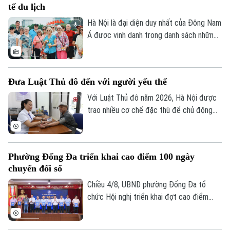
tế du lịch
triệu m³. Nhờ vậy, góp phần nâng năng lực
điều tiết của hệ thống thêm khoảng 15-
Hà Nội là đại diện duy nhất của Đông Nam
20%.
Á được vinh danh trong danh sách những
thành phố có dịch vụ khách hàng thân
thiện nhất thế giới. Danh hiệu này tiếp tục
khẳng định sức hút của Thủ đô không chỉ
Đưa Luật Thủ đô đến với người yếu thế
từ di sản và văn hóa, mà còn từ sự mến
khách của con người Hà Nội.
Với Luật Thủ đô năm 2026, Hà Nội được
trao nhiều cơ chế đặc thù để chủ động
ban hành các chính sách an sinh phù hợp
với điều kiện thực tiễn của Thủ đô. Những
quy định ấy không chỉ hướng tới mục tiêu
Phường Đống Đa triển khai cao điểm 100 ngày
phát triển đô thị hiện đại mà còn dành sự
chuyển đổi số
quan tâm đặc biệt cho người nghèo,
người yếu thế, người khuyết tật và các
Chiều 4/8, UBND phường Đống Đa tổ
nhóm dễ bị tổn thương.
chức Hội nghị triển khai đợt cao điểm
100 ngày thực hiện các nhiệm vụ trọng
tâm về chuyển đổi số trên địa bàn.