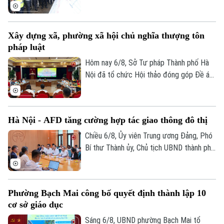
Trọng Đông, Trưởng Ban Chỉ đạo giải
phóng mặt bằng các dự án đầu tư trên
địa bàn thành phố Hà Nội, kiểm tra thực
Xây dựng xã, phường xã hội chủ nghĩa thượng tôn
địa một số hạng mục quan trọng.
pháp luật
Hôm nay 6/8, Sở Tư pháp Thành phố Hà
Nội đã tổ chức Hội thảo đóng góp Đề án
“Xây dựng văn hoá tuân thủ pháp luật
Chuyên mục
trong xây dựng xã, phường xã hội chủ
nghĩa trên địa bàn thành phố Hà Nội”.
Thời sự
Hà Nội - AFD tăng cường hợp tác giao thông đô thị
Chiều 6/8, Ủy viên Trung ương Đảng, Phó
Hà Nội
Hà Nội
Bí thư Thành ủy, Chủ tịch UBND thành phố
Hà Nội Vũ Đại Thắng đã tiếp Giám đốc Cơ
Chính trị
quan Phát triển Pháp (AFD) tại Việt Nam,
Nhịp sống Hà Nội
Thế giới
ông Julien Seillan, trao đổi về các dự án
Xã hội
Phường Bạch Mai công bố quyết định thành lập 10
đang triển khai và định hướng mở rộng
Người Hà Nội
Tin tức
Kinh tế
cơ sở giáo dục
hợp tác trong thời gian tới.
An ninh trật tự
Khoảnh khắc Hà Nội
Sáng 6/8, UBND phường Bạch Mai tổ
Quân sự