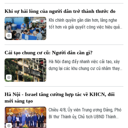
biệt là sự tham gia trực tiếp của người
Khi sự hài lòng của người dân trở thành thước đo
dân. Không chạy theo số lượng tiêu chí,
không làm đẹp báo cáo; mỗi kết quả phải
Khi chính quyền gần dân hơn, lắng nghe
có thể kiểm chứng và mỗi hạn chế phải
tốt hơn và giải quyết công việc hiệu quả
được công khai để tiếp tục điều chỉnh.
hơn, hạnh phúc của Nhân dân không còn là
một khẩu hiệu, mà trở thành thước đo cụ
thể của quá trình phát triển Thủ đô.
Cải tạo chung cư cũ: Người dân cần gì?
Hà Nội đang đẩy nhanh việc cải tạo, xây
dựng lại các khu chung cư cũ nhằm thay
thế những công trình đã xuống cấp và
từng bước chỉnh trang đô thị. UBND
thành phố vừa giao Sở Xây dựng chủ trì,
Hà Nội - Israel tăng cường hợp tác về KHCN, đổi
phối hợp với các địa phương triển khai
mới sáng tạo
khởi công 8 dự án cải tạo chung cư cũ
trong năm nay.
Chiều 4/8, Ủy viên Trung ương Đảng, Phó
Bí thư Thành ủy, Chủ tịch UBND Thành
phố Hà Nội Vũ Đại Thắng đã tiếp Đại sứ