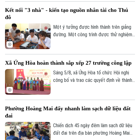
trong việc xử lý dứt điểm những cá nhân,
Kết nối "3 nhà" - kiến tạo nguồn nhân tài cho Thủ
tổ chức vi phạm về trật tự xây dựng, đất
đô
đai.
Một ý tưởng được hình thành trên giảng
đường. Một công trình được thử nghiệm
trong phòng nghiên cứu. Nhưng để những
sáng tạo ấy thực sự giải quyết các bài
toán của đô thị, đi vào sản xuất và tạo ra
Xã Ứng Hòa hoàn thành sắp xếp 27 trường công lập
giá trị cho xã hội, cần một hành trình dài
hơn. Hành trình ấy cần sự kết nối giữa Nhà
Sáng 5/8, xã Ứng Hòa tổ chức Hội nghị
nước – Nhà trường – Doanh nghiệp.
công bố và trao các quyết định về thành
lập các trường Mầm non, Tiểu học, Trung
học cơ sở thuộc UBND xã; công bố các
quyết định về tổ chức Đảng và công tác
Phường Hoàng Mai đẩy nhanh làm sạch dữ liệu đất
cán bộ đối với các cơ sở giáo dục công
đai
lập trên địa bàn xã sau sắp xếp.
Chiến dịch 45 ngày đêm làm sạch dữ liệu
đất đai trên địa bàn phường Hoàng Mai