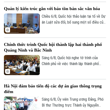
công dân định kỳ.
Quản lý kiến trúc gắn với bảo tồn bản sắc văn hóa
Chiều 6/8, Quốc hội thảo luận tại tổ về Dự
án Luật sửa đổi, bổ sung một số điều của
Luật Kiến trúc. Nhiều đại biểu đồng tình,
dự thảo Luật đã tập trung đổi mới công
tác quản lý hành nghề kiến trúc theo
Chính thức trình Quốc hội thành lập hai thành phố
hướng cắt giảm thủ tục hành chính,
Quảng Ninh và Bắc Ninh
chuyển mạnh từ tiền kiểm sang hậu kiểm
và đẩy mạnh chuyển đổi số.
Sáng 6/8, Quốc hội nghe tờ trình của
Chính phủ về việc thành lập thành phố
Quảng Ninh và thành phố Bắc Ninh.
Hà Nội đảm bảo tiến độ các dự án giao thông trọng
điểm
Sáng 6/8, Ủy viên Trung ương Đảng, Phó
Bí thư Thường trực Thành ủy Nguyễn