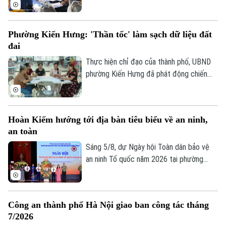
đang trong giai đoạn quyết định tiến độ.
Với một địa bàn rộng, đông dân cư, gần
19 ngàn thửa đất cần phải hoàn thiện dữ
Phường Kiến Hưng: 'Thần tốc' làm sạch dữ liệu đất
liệu, kế hoạch mà phường Hoàng Mai đề
đai
ra là đến 10/8 phải hoàn thành thu thập
dữ liệu tại 41 tổ dân phố đang đứng
Thực hiện chỉ đạo của thành phố, UBND
trước những thách thức không nhỏ.
phường Kiến Hưng đã phát động chiến
dịch cao điểm "45 ngày đêm" làm sạch dữ
liệu đất đai. Đây không chỉ là một kế
hoạch hành chính đơn thuần, mà là một
Hoàn Kiếm hướng tới địa bàn tiêu biểu về an ninh,
cuộc "tổng động viên" toàn diện nhằm
an toàn
chuẩn hóa, làm sạch và cập nhật cơ sở dữ
liệu quốc gia về đất đai trên địa bàn.
Sáng 5/8, dự Ngày hội Toàn dân bảo vệ
an ninh Tổ quốc năm 2026 tại phường
Hoàn Kiếm, Chủ tịch UBND thành phố Hà
Nội Vũ Đại Thắng yêu cầu địa phương
phát huy vị trí đặc biệt của địa bàn trung
Công an thành phố Hà Nội giao ban công tác tháng
tâm, phấn đấu trở thành hình mẫu của Thủ
7/2026
đô về an ninh, an toàn, kỷ cương, văn minh