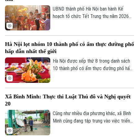
tế, phục vụ công tác quản lý và hoạch
Sao
định chính sách.
UBND thành phố Hà Nội ban hành Kế
hoạch tổ chức Tết Trung thu năm 2026
Điện ảnh
với mục tiêu mọi trẻ em trên địa bàn đều
được đón Tết Trung thu vui tươi, an toàn;
Thời trang
100% trẻ em có hoàn cảnh đặc biệt được
Hà Nội lọt nhóm 10 thành phố có ẩm thực đường phố
Âm nhạc
thăm hỏi, tặng quà đầy đủ, kịp thời.
hấp dẫn nhất thế giới
Hà Nội được xếp thứ 8 trong danh sách
10 thành phố có ẩm thực đường phố hấp
dẫn nhất thế giới theo nghiên cứu của
Radical Storage và cũng là thành phố duy
nhất của châu Á lọt vào danh sách này.
Xã Bình Minh: Thực thi Luật Thủ đô và Nghị quyết
20
Cũng như nhiều địa phương khác, xã Bình
Minh cũng đang tập trung vào việc triển
khai Luật Thủ đô và Nghị quyết 20 của
HĐND thành phố Hà Nội, Luật Đất đai