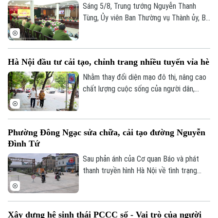
và thân thiện.
Sáng 5/8, Trung tướng Nguyễn Thanh
Theo dõi Hà Nội On
Tùng, Ủy viên Ban Thường vụ Thành ủy, Bí
thư Đảng ủy, Giám đốc Công an thành phố
Hà Nội chủ trì Hội nghị giao ban công tác
tháng 7/2026. Hội nghị được tổ chức
Hà Nội đầu tư cải tạo, chỉnh trang nhiều tuyến vỉa hè
trực tiếp kết hợp trực tuyến đến Công an
các đơn vị, xã, phường và Đồn Công an.
Nhằm thay đổi diện mạo đô thị, nâng cao
chất lượng cuộc sống của người dân,
nhiều xã, phường trên địa bàn thành phố
đã đầu tư cải tạo, chỉnh trang vỉa hè, góp
phần đồng bộ cơ sở hạ tầng và bảo đảm
Phường Đông Ngạc sửa chữa, cải tạo đường Nguyễn
an toàn giao thông. Đây là việc làm có ý
Đình Tứ
nghĩa thiết thực, được đông đảo nhân
dân đồng tình ủng hộ.
Sau phản ánh của Cơ quan Báo và phát
thanh truyền hình Hà Nội về tình trạng
xuống cấp, hư hỏng của tuyến đường
Nguyễn Đình Tứ, UBND phường Đông
Ngạc đã tiến hành sửa chữa, cải tạo dọc
Xây dựng hệ sinh thái PCCC số - Vai trò của người
tuyến, đảm bảo khớp nối êm thuận để