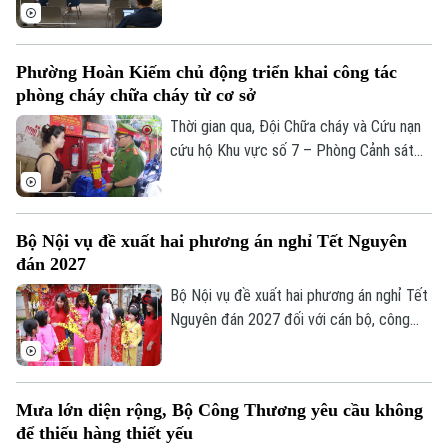
toàn.
tổ chức họp báo công bố giải thưởng
Better Choice Awards 2026. Đây là giải
thưởng thường niên được tổ chức từ
Phường Hoàn Kiếm chủ động triển khai công tác
năm 2022 nhằm tôn vinh, khuyến khích, cổ
phòng cháy chữa cháy từ cơ sở
vũ những giá trị đổi mới sáng tạo áp dụng
trong đời sống thực phục vụ người tiêu
Thời gian qua, Đội Chữa cháy và Cứu nạn
dùng.
cứu hộ Khu vực số 7 – Phòng Cảnh sát
PCCC&CNCH – Công an thành phố Hà Nội
cùng Công an phường Hoàn Kiếm đã chủ
Bản quyền thuộc về Cơ quan Báo và Phát thanh Truyền hình Hà Nội Giấy
động triển khai nhiều giải pháp tăng
phép số: Số 63/GP-TTDT, cấp ngày 10/05/2023
Bộ Nội vụ đề xuất hai phương án nghỉ Tết Nguyên
cường công tác phòng cháy, chữa cháy
TRANG THÔNG TIN ĐIỆN TỬ
đán 2027
và cứu nạn, cứu hộ (PCCC&CNCH) tại cơ
CỦA CƠ QUAN BÁO VÀ PHÁT THANH TRUYỀN HÌNH HÀ NỘI
sở.
Bộ Nội vụ đề xuất hai phương án nghỉ Tết
Nguyên đán 2027 đối với cán bộ, công
Số 3-5 Huỳnh Thúc Kháng-Phường Láng-Hà Nội
chức, viên chức, gồm nghỉ 7 ngày hoặc
Giám đốc: VŨ MINH TUẤN
10 ngày liên tục.
Phó Giám đốc: Nguyễn Kim Khiêm, Nguyễn Minh Đức, Nguyễn Thành Lợi
Mưa lớn diện rộng, Bộ Công Thương yêu cầu không
để thiếu hàng thiết yếu