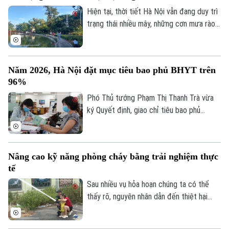
Hiện tại, thời tiết Hà Nội vẫn đang duy trì
trạng thái nhiều mây, những cơn mưa rào
rải rác từ đêm 6/8 còn xuất hiện ở một
vài khu vực trong thành phố, nhiệt độ dao
động từ 26-28 độ, độ ẩm không khí giữ ở
Năm 2026, Hà Nội đặt mục tiêu bao phủ BHYT trên
mức cao trên 90% khiến cảm giác hơi ẩm
96%
ướt.
Phó Thủ tướng Phạm Thị Thanh Trà vừa
ký Quyết định, giao chỉ tiêu bao phủ
BHYT cho UBND các tỉnh, thành phố giai
đoạn 2026-2030. Theo quyết định, tỷ lệ
bao phủ BHYT toàn quốc được giao tăng
Nâng cao kỹ năng phòng cháy bằng trải nghiệm thực
dần qua từng năm. Năm 2026, nhiều địa
tế
phương được giao chỉ tiêu ở mức cao
như Hà Nội đạt 96,25%, TP Hồ Chí Minh
Sau nhiều vụ hỏa hoạn chúng ta có thể
đạt 96%. Đến năm 2030, tất cả các tỉnh,
thấy rõ, nguyên nhân dẫn đến thiệt hại
thành phố đều phải hoàn thành mục tiêu
nghiêm trọng là do người dân thiếu kỹ
bao phủ BHYT 100%.
năng thoát nạn, sơ cứu và xử lý tình huống
Theo dõi Hà Nội On