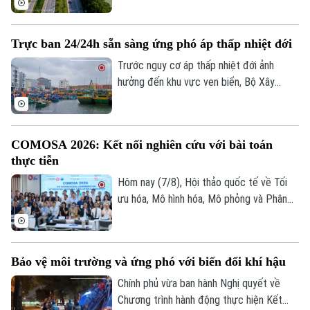
tư Dự án đường Vành đai 5 - Vùng Thủ đô
Hà Nội với tổng mức đầu tư sơ bộ hơn
Trực ban 24/24h sẵn sàng ứng phó áp thấp nhiệt đới
288.000 tỷ đồng. Đây là công trình giao
thông trọng điểm, được kỳ vọng tạo
Trước nguy cơ áp thấp nhiệt đới ảnh
động lực phát triển kinh tế - xã hội và
hưởng đến khu vực ven biển, Bộ Xây
tăng cường kết nối liên vùng.
dựng vừa gửi công điện yêu cầu các địa
phương, đơn vị khẩn trương rà soát hạ
Chuyên mục
tầng, bảo đảm an toàn giao thông, công
COMOSA 2026: Kết nối nghiên cứu với bài toán
trình xây dựng và duy trì trực ban 24/24h
Thời sự
thực tiễn
để sẵn sàng ứng phó.
Hôm nay (7/8), Hội thảo quốc tế về Tối
Hà Nội
Hà Nội
ưu hóa, Mô hình hóa, Mô phỏng và Phân
tích dữ liệu - COMOSA 2026 khai mạc tại
Chính trị
Nhịp sống Hà Nội
Thế giới
Hà Nội. Hội thảo diễn ra trong hai ngày,
quy tụ gần 100 nhà khoa học, nhà nghiên
Xã hội
Người Hà Nội
Bảo vệ môi trường và ứng phó với biến đổi khí hậu
cứu và chuyên gia trong nước, quốc tế
Tin tức
Kinh tế
cùng trao đổi các giải pháp đưa kết quả
An ninh trật tự
Chính phủ vừa ban hành Nghị quyết về
Khoảnh khắc Hà Nội
Quân sự
nghiên cứu vào giải quyết những bài toán
Chương trình hành động thực hiện Kết
Tin tức
Nhà đất