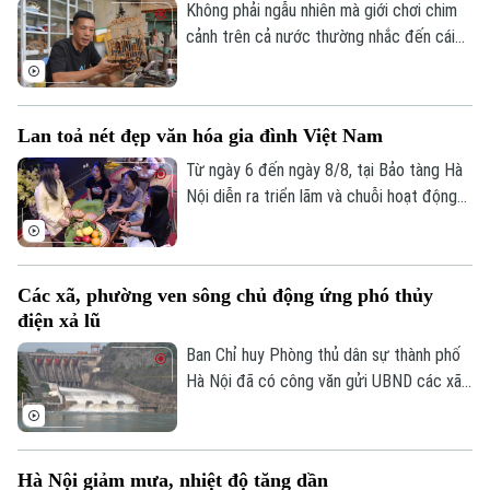
nâng cao hiệu quả xúc tiến, quảng bá
Không phải ngẫu nhiên mà giới chơi chim
điểm đến.
cảnh trên cả nước thường nhắc đến cái
tên làng Vác, hay Canh Hoạch, mỗi khi tìm
một chiếc lồng đẹp. Từ lâu, nơi đây được
xem là một trong những cái nôi của nghề
Lan toả nét đẹp văn hóa gia đình Việt Nam
làm lồng chim ở Việt Nam. Mỗi sản phẩm
không chỉ đáp ứng nhu cầu nuôi chim mà
Từ ngày 6 đến ngày 8/8, tại Bảo tàng Hà
còn thể hiện trình độ chế tác, sự am hiểu
Nội diễn ra triển lãm và chuỗi hoạt động
tập tính của từng loài chim và óc thẩm mỹ
trải nghiệm văn hóa "Hương truyền tâm
của người thợ.
nối – Hành trình trở về với ký ức gia đình".
Chương trình do bảo tàng phối hợp cùng
Các xã, phường ven sông chủ động ứng phó thủy
nhóm sinh viên ngành Quản trị truyền
điện xả lũ
thông đa phương tiện, Trường Đại học
FPT Hà Nội thực hiện.
Ban Chỉ huy Phòng thủ dân sự thành phố
Hà Nội đã có công văn gửi UBND các xã,
phường ven ba tuyến sông: Đà, Hồng,
Đuống, đề nghị tập trung triển khai các
biện pháp đảm bảo an toàn hạ du khi vận
Hà Nội giảm mưa, nhiệt độ tăng dần
hành hồ chứa thủy điện Hòa Bình.