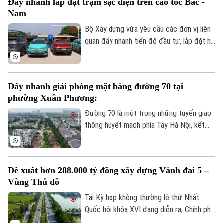
Đẩy nhanh lắp đặt trạm sạc điện trên cao tốc Bắc -
thông tin chi tiết về tình hình và công tác
Nam
phân luồng đảm bảo an toàn giao thông
tại đây.
Bộ Xây dựng vừa yêu cầu các đơn vị liên
quan đẩy nhanh tiến độ đầu tư, lắp đặt hệ
thống trạm sạc xe điện tại các trạm dừng
nghỉ trên tuyến cao tốc Bắc - Nam phía
Đông, đáp ứng nhu cầu sử dụng phương
Đẩy nhanh giải phóng mặt bằng đường 70 tại
tiện điện đang ngày càng gia tăng.
phường Xuân Phương:
Đường 70 là một trong những tuyến giao
thông huyết mạch phía Tây Hà Nội, kết
nối nhiều khu đô thị, khu công nghiệp và
các tuyến vành đai. Tuy nhiên, nhiều năm
qua, tình trạng quá tải, ùn tắc kéo dài đã
Đề xuất hơn 288.000 tỷ đồng xây dựng Vành đai 5 –
ảnh hưởng lớn đến việc đi lại và phát triển
Vùng Thủ đô
kinh tế-xã hội của khu vực. Để sớm triển
khai dự án mở rộng tuyến đường, công
Tại Kỳ họp không thường lệ thứ Nhất
tác GPMB đang được phường Xuân
Quốc hội khóa XVI đang diễn ra, Chính phủ
Phương tập trung đẩy nhanh tiến độ.
đã trình Quốc hội xem xét chủ trương đầu