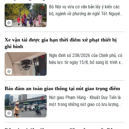
phương án mới được kỳ vọng giải quyết
Bộ Nội vụ vừa có văn bản lấy ý kiến các
tình trạng ùn tắc đã tồn tại trong thời
bộ, ngành về phương án nghỉ Tết Nguyên
gian dài, đồng thời nâng cao hiệu quả khai
đán Đinh Mùi 2027. Theo đó, cơ quan
thác, bảo đảm an ninh, an toàn hàng
soạn thảo đề xuất hai phương án nghỉ Tết,
không.
với thời gian nghỉ liên tục lần lượt là 7
Xe vận tải được gia hạn thời điểm xử phạt thiết bị
ngày hoặc 10 ngày.
ghi hình
Nghị định số 238/2026 của Chính phủ, có
hiệu lực từ ngày 15/8, bổ sung lộ trình xử
phạt đối với các vi phạm liên quan đến
thiết bị ghi nhận hình ảnh trên xe kinh
doanh vận tải. Theo đó, doanh nghiệp và
Bảo đảm an toàn giao thông tại nút giao trọng điểm
chủ phương tiện sẽ có thêm thời gian
chuẩn bị trước khi các quy định xử phạt
Nút giao Phạm Hùng - Khuất Duy Tiến là
chính thức được áp dụng.
một trong những nút giao có lưu lượng
phương tiện lớn nhất khu vực cửa ngõ
phía Tây của Thủ đô. Cơ quan Báo và Phát
thanh, Truyền hình Hà Nội sẽ cập nhật