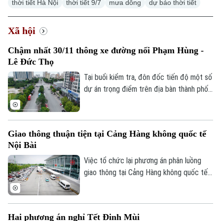
thời tiết Hà Nội
thời tiết 9/7
mưa dông
dự báo thời tiết
Xã hội
Chậm nhất 30/11 thông xe đường nối Phạm Hùng -
Xu hướng
Lê Đức Thọ
Tại buổi kiểm tra, đôn đốc tiến độ một số
dự án trọng điểm trên địa bàn thành phố,
Phó Bí thư Thường trực Thành uỷ Hà Nội
Nguyễn Trọng Đông yêu cầu phường Từ
Liêm nhanh chóng hoàn thành toàn bộ
Giao thông thuận tiện tại Cảng Hàng không quốc tế
công tác giải phóng mặt bằng, phấn đấu
Nội Bài
thông xe Dự án xây dựng tuyến đường nối
từ đường Phạm Hùng đến đường Lê Đức
Việc tổ chức lại phương án phân luồng
Thọ trước ngày 30/11/2026.
giao thông tại Cảng Hàng không quốc tế
Nội Bài đang nhận được sự quan tâm của
đông đảo người dân, doanh nghiệp vận tải
và hành khách. Với những điều chỉnh đồng
Hai phương án nghỉ Tết Đinh Mùi
bộ tại ga Nội địa T1 và ga Quốc tế T2,