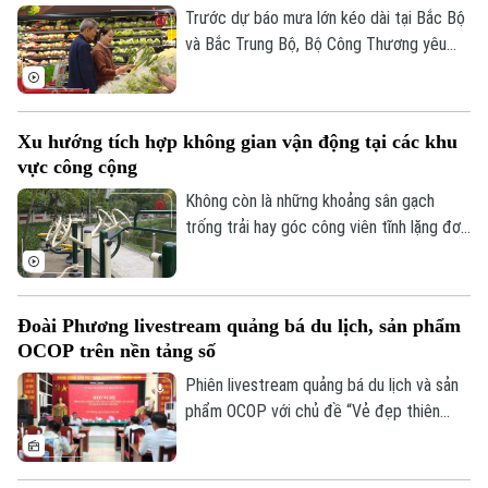
Trước dự báo mưa lớn kéo dài tại Bắc Bộ
và Bắc Trung Bộ, Bộ Công Thương yêu
cầu toàn ngành chủ động ứng phó, bảo
đảm an toàn hồ chứa thủy điện, cung ứng
hàng hóa thiết yếu và xử lý nghiêm tình
Xu hướng tích hợp không gian vận động tại các khu
trạng đầu cơ, tăng giá trong thiên tai.
vực công cộng
Không còn là những khoảng sân gạch
trống trải hay góc công viên tĩnh lặng đơn
điệu, các không gian công cộng tại Thủ
đô đang trải qua cuộc dịch chuyển mạnh
mẽ, khi tích hợp đa dạng tiện ích vận
Đoài Phương livestream quảng bá du lịch, sản phẩm
động thể thao.
OCOP trên nền tảng số
Phiên livestream quảng bá du lịch và sản
phẩm OCOP với chủ đề “Vẻ đẹp thiên
nhiên và không gian văn hóa xứ Đoài”
được UBND xã Đoài Phương tổ chức vào