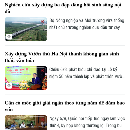
Nghiên cứu xây dựng ba đập dâng hồi sinh sông nội
được lát đá đồng bộ, kết hợp cây xanh,
đô
chiếu sáng và hạ tầng kỹ thuật hiện đại,
tạo không gian khang trang, thông thoáng.
Bộ Nông nghiệp và Môi trường vừa thống
nhất chủ trương nghiên cứu đầu tư xây
dựng ba đập dâng trên sông Hồng, sông
Đuống và sông Đà theo đề xuất của
UBND thành phố Hà Nội. Việc triển khai
Xây dựng Vườn thú Hà Nội thành không gian sinh
các công trình được kỳ vọng sẽ góp phần
thái, văn hóa
bổ cập nguồn nước, cải thiện chất lượng,
môi trường các sông nội đô như Tô Lịch,
Chiều 6/8, phát biểu chỉ đạo tại Lễ kỷ
Nhuệ và Đáy, đồng thời nâng cao khả năng
niệm 50 năm thành lập và phát triển Vườn
thích ứng với biến đổi khí hậu.
thú Hà Nội, Phó chủ tịch UBND thành phố
Hà Nội Trương Việt Dũng nhấn mạnh: Đây
không chỉ là dấu mốc để nhìn lại hành trình
Cần có mốc giới giải ngân theo từng năm để đảm bảo
xây dựng, mà còn mở ra chặng đường mới
vốn
với định hướng nơi đây sẽ trở thành một
không gian sinh thái, giáo dục và văn hóa
Ngày 6/8, Quốc hội tiếp tục ngày làm việc
giàu bản sắc của Thủ đô.
thứ 4, kỳ họp không thường lệ. Trong buổi