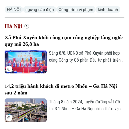
HÀ NỘI
ngừng cấp điện
Công trình vi phạm
kinh doanh
Hà Nội
Xã Phú Xuyên khởi công cụm công nghiệp làng nghề
quy mô 26,8 ha
Sáng 8/8, UBND xã Phú Xuyên phối hợp
cùng Công ty Cổ phần Đầu tư phát triển
hạ tầng và đô thị Hoàng Tín tổ chức Lễ
khởi công Dự án đầu tư xây dựng hạ tầng
kỹ thuật Cụm công nghiệp làng nghề Nam
14,2 triệu hành khách đi metro Nhổn – Ga Hà Nội
Tiến. Dự và chỉ đạo buổi lễ có Ủy viên Ban
sau 2 năm
Thường vụ Thành ủy, Phó Chủ tịch UBND
thành phố Hà Nội Nguyễn Xuân Lưu.
Tháng 8 năm 2024, tuyến đường sắt đô
thị 3.1 Nhổn – Ga Hà Nội chính thức vận
hành 8,5km đoạn trên cao từ Nhổn tới
Cầu Giấy. Sau 2 năm đưa vào khai thác