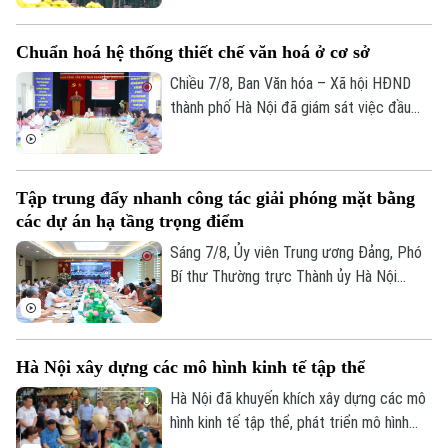
cốt liệt sĩ trang trọng tổ chức Lễ dâng
hương tưởng niệm và chính thức triển
Chuẩn hoá hệ thống thiết chế văn hoá ở cơ sở
khai công tác lấy mẫu hài cốt liệt sĩ chưa
xác định được thông tin để phục vụ giám
Chiều 7/8, Ban Văn hóa – Xã hội HĐND
định ADN.
thành phố Hà Nội đã giám sát việc đầu
tư, khai thác các thiết chế văn hóa, thể
thao trên địa bàn phường Kiến Hưng.
Tập trung đẩy nhanh công tác giải phóng mặt bằng
các dự án hạ tầng trọng điểm
Sáng 7/8, Ủy viên Trung ương Đảng, Phó
Bí thư Thường trực Thành ủy Hà Nội
Nguyễn Trọng Đông, Trưởng ban Chỉ đạo
giải phóng mặt bằng các dự án đầu tư
trên địa bàn thành phố Hà Nội chủ trì hội
Hà Nội xây dựng các mô hình kinh tế tập thể
nghị Ban Chỉ đạo nhằm rà soát, đánh giá
tiến độ công tác giải phóng mặt bằng
Hà Nội đã khuyến khích xây dựng các mô
triển khai các dự án, công trình trọng
hình kinh tế tập thể, phát triển mô hình
điểm trên địa bàn thành phố.
HTX theo Luật năm 2023. Việc kiện toàn,