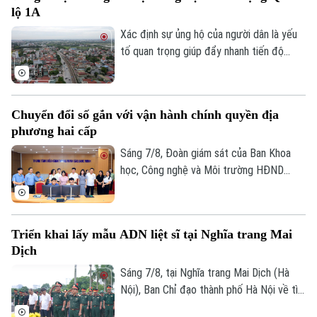
lộ 1A
tới, khu vực này sẽ được chỉnh trang theo
hướng bảo tồn kết hợp phát huy giá trị di
Xác định sự ủng hộ của người dân là yếu
sản, mở ra một không gian văn hóa, nghệ
tố quan trọng giúp đẩy nhanh tiến độ
thuật và du lịch mới.
GPMB dự án Trục không gian Quốc lộ 1A,
thời gian qua, xã Thượng Phúc đã tập
Theo dõi Hà Nội On
trung đồng loạt nhiều giải pháp. Nhờ đó,
Chuyển đổi số gắn với vận hành chính quyền địa
nhiều người dân và doanh nghiệp đã sớm
phương hai cấp
đồng thuận, bàn giao đất để thực hiện
siêu dự án 162.000 tỷ đồng này.
Sáng 7/8, Đoàn giám sát của Ban Khoa
học, Công nghệ và Môi trường HĐND
thành phố Hà Nội giám sát tình hình thực
hiện công tác chuyển đổi số trên địa bàn
xã Quang Minh giai đoạn 2025-2026.
Triển khai lấy mẫu ADN liệt sĩ tại Nghĩa trang Mai
Dịch
Sáng 7/8, tại Nghĩa trang Mai Dịch (Hà
Nội), Ban Chỉ đạo thành phố Hà Nội về tìm
kiếm, quy tập và xác định danh tính hài