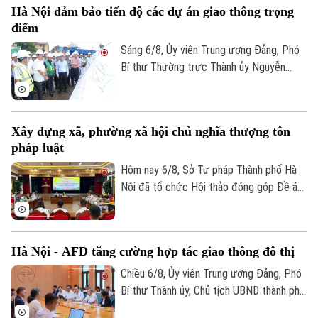
Hà Nội đảm bảo tiến độ các dự án giao thông trọng
điểm
Sáng 6/8, Ủy viên Trung ương Đảng, Phó
Bí thư Thường trực Thành ủy Nguyễn
Trọng Đông, Trưởng Ban Chỉ đạo giải
phóng mặt bằng các dự án đầu tư trên
địa bàn thành phố Hà Nội, kiểm tra thực
Xây dựng xã, phường xã hội chủ nghĩa thượng tôn
địa một số hạng mục quan trọng.
pháp luật
Hôm nay 6/8, Sở Tư pháp Thành phố Hà
Nội đã tổ chức Hội thảo đóng góp Đề án
“Xây dựng văn hoá tuân thủ pháp luật
trong xây dựng xã, phường xã hội chủ
nghĩa trên địa bàn thành phố Hà Nội”.
Hà Nội - AFD tăng cường hợp tác giao thông đô thị
Chiều 6/8, Ủy viên Trung ương Đảng, Phó
Bí thư Thành ủy, Chủ tịch UBND thành phố
Hà Nội Vũ Đại Thắng đã tiếp Giám đốc Cơ