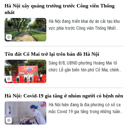
thương mại, tuyến metro này đã phục vụ
Hà Nội xây quảng trường trước Công viên Thống
tổng cộng gần 14,2 triệu lượt hành khách.
nhất
Hà Nội đang triển khai dự án cải tạo khu
vực phía trước Công viên Thống Nhất
trên phố Trần Nhân Tông, với điểm nhấn là
xây dựng quảng trường kết hợp phố đi
bộ, góp phần hoàn thiện không gian công
Tên đất Cổ Mai trở lại trên bản đồ Hà Nội
cộng tại khu vực trung tâm Thủ đô.
Sáng 8/8, UBND phường Hoàng Mai tổ
chức Lễ gắn biển tên phố Cổ Mai, chính
thức đưa một địa danh gắn với lịch sử,
Chuyên mục
văn hóa vùng đất Kẻ Mơ xưa vào hệ
thống đường phố của Thủ đô. Đây là hoạt
Thời sự
Hà Nội: Covid-19 gia tăng ở nhóm người có bệnh nền
động chào mừng kỷ niệm 81 năm Cách
mạng Tháng Tám thành công và Quốc
Hà Nội hiện đang là địa phương có số ca
Hà Nội
Hà Nội
khánh 2/9.
mắc Covid 19 gia tăng trong những tuần
gần đây, chỉ tính riêng tuần cuối tháng 7
Chính trị
Nhịp sống Hà Nội
Thế giới
thành phố đã ghi nhận tới gần 270 ca mắc.