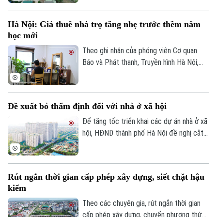
Tàu và Xe
cuối năm 2025.
Người Việt 4 phương
Tài chính Ngân hàng
Đầu tư
Hà Nội: Giá thuê nhà trọ tăng nhẹ trước thềm năm
Ô tô
Giáo dục
học mới
Doanh nghiệp
Căn hộ
Tàu
Theo ghi nhận của phóng viên Cơ quan
Tin tức
Văn hóa
Báo và Phát thanh, Truyền hình Hà Nội,
Đất đai
Xe máy
đầu tháng 8, giá thuê nhà trọ và chung cư
Tuyển sinh
Tin tức
Sức khỏe
mini quanh nhiều trường đại học tại Hà
Kinh nghiệm
Thị trường
Nội bắt đầu tăng nhẹ.
Hướng nghiệp
Làng nghề
Đề xuất bỏ thẩm định đối với nhà ở xã hội
Y tế
Thể thao
Đánh giá
Để tăng tốc triển khai các dự án nhà ở xã
Di tích
Dinh dưỡng
hội, HĐND thành phố Hà Nội đề nghị cắt
Bóng đá
Giải trí
bỏ hoàn toàn khâu "thẩm định và ra quyết
Tư vấn sức khỏe
định miễn tiền sử dụng đất". Bởi khi dự án
Quần vợt
Tin tức
Đã phát sóng
được xác định là nhà ở xã hội, doanh
Rút ngắn thời gian cấp phép xây dựng, siết chặt hậu
nghiệp sẽ được tự động miễn các thủ tục
Golf
Sao
kiểm
này để làm thủ tục giao đất.
Theo các chuyên gia, rút ngắn thời gian
Điện ảnh
cấp phép xây dựng, chuyển phương thức