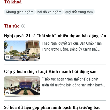
Từ khoá
Không gian ngầm
bãi đỗ xe ngầm
quỹ đất trung tâm
Xu hướng
Tin tức
Nghị quyết 21 sẽ "hồi sinh" nhiều dự án bất động sản
Theo Nghị quyết 21 của Ban Chấp hành
Trung ương Đảng, Đảng ủy Chính phủ
được giao xây dựng và trình Quốc hội nghị
quyết thí điểm cơ chế Nhà nước mua lại
các dự án nhà ở thương mại mà chủ đầu
Góp ý hoàn thiện Luật Kinh doanh bất động sản
tư không còn khả năng thực hiện. Nếu
được thông qua, đây được kỳ vọng sẽ
“Tiếp tục hoàn thiện thể chế để phát
góp phần khơi thông nguồn lực đất đai,
triển thị trường bất động sản minh bạch,
bổ sung quỹ nhà ở và giảm lãng phí tài
lành mạnh và bền vững, đặc biệt là tập
nguyên.
trung tháo gỡ điểm nghẽn, cắt giảm thủ
tục hành chính nhưng vẫn bảo đảm hiệu
Số hóa dữ liệu góp phần minh bạch thị trường bất
lực quản lý nhà nước”. Đó là những nội