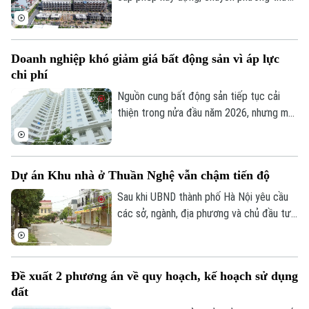
quản lý từ “tiền kiểm” sang “hậu kiểm” sẽ
Thời trang
góp phần nâng cao hiệu lực, hiệu quả quản
lý nhà nước trong lĩnh vực xây dựng.
Âm nhạc
Doanh nghiệp khó giảm giá bất động sản vì áp lực
chi phí
Nguồn cung bất động sản tiếp tục cải
thiện trong nửa đầu năm 2026, nhưng mặt
bằng giá vẫn neo cao. Chi phí đất, xây
dựng, vốn và các nghĩa vụ tài chính gia
tăng khiến doanh nghiệp không còn nhiều
Dự án Khu nhà ở Thuần Nghệ vẫn chậm tiến độ
dư địa giảm giá bán.
Sau khi UBND thành phố Hà Nội yêu cầu
các sở, ngành, địa phương và chủ đầu tư
khẩn trương xử lý gần 300 dự án chậm
triển khai, nhiều dự án tồn tại kéo dài
nhiều năm đang được rà soát để xác định
Đề xuất 2 phương án về quy hoạch, kế hoạch sử dụng
rõ trách nhiệm và có phương án xử lý dứt
đất
điểm. Khu nhà ở Thuần Nghệ tại thị xã Sơn