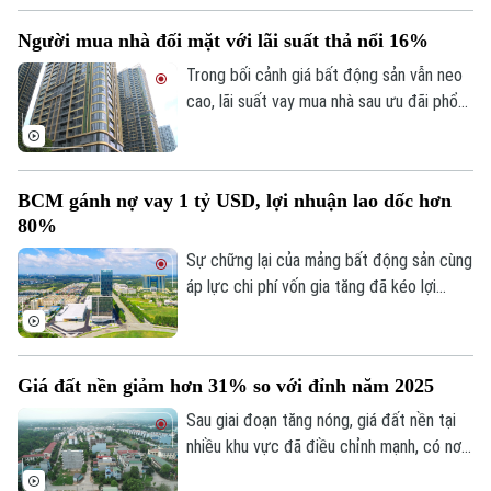
theo đúng yêu cầu, trong đó, việc chỉnh lý
Người mua nhà đối mặt với lãi suất thả nổi 16%
từng tờ bản đồ thay vì chỉnh lý từng thửa
đất như trước đây đã và đang được xem
Trong bối cảnh giá bất động sản vẫn neo
là giải pháp tối ưu.
cao, lãi suất vay mua nhà sau ưu đãi phổ
biến 13-15% một năm, tăng mạnh so với
Chuyên mục
năm ngoái đã tạo áp lực lớn lên thanh
Thời sự
khoản.
BCM gánh nợ vay 1 tỷ USD, lợi nhuận lao dốc hơn
80%
Hà Nội
Hà Nội
Sự chững lại của mảng bất động sản cùng
áp lực chi phí vốn gia tăng đã kéo lợi
Chính trị
Nhịp sống Hà Nội
Thế giới
nhuận nửa đầu năm 2026 của Tập đoàn
Xã hội
Đầu tư và Phát triển Công nghiệp
Người Hà Nội
Tin tức
Becamex giảm hơn 80%. Trong bối cảnh
Kinh tế
Giá đất nền giảm hơn 31% so với đỉnh năm 2025
An ninh trật tự
dư nợ tài chính lên khoảng 1 tỷ USD, cổ
Khoảnh khắc Hà Nội
Quân sự
phiếu doanh nghiệp cũng giảm mạnh và lùi
Sau giai đoạn tăng nóng, giá đất nền tại
Tin tức
Nhà đất
Công nghệ
về vùng giá thấp nhất trong 5 năm.
nhiều khu vực đã điều chỉnh mạnh, có nơi
Ẩm thực
Hồ sơ
giảm tới 31% so với mức đỉnh thiết lập
Cafe sáng
Tin tức