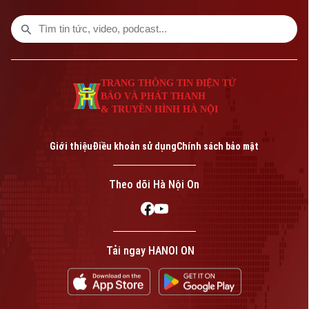
định, không tranh chấp và đáp ứng đầy đủ
các điều kiện theo quy định.
TRANG THÔNG TIN ĐIỆN TỬ
BÁO VÀ PHÁT THANH
& TRUYỀN HÌNH HÀ NỘI
Giới thiệu
Điều khoản sử dụng
Chính sách bảo mật
Theo dõi Hà Nội On
Tải ngay HANOI ON