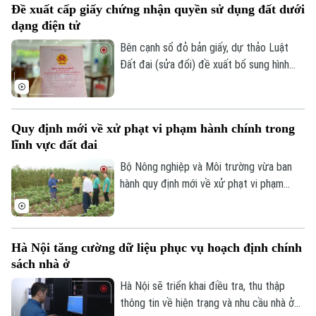
Đề xuất cấp giấy chứng nhận quyền sử dụng đất dưới
khúc chiến lược, dài hạn, nhằm đáp ứng
dạng điện tử
nhu cầu của đa số người dân và góp phần
ổn định thị trường bất động sản.
Bên cạnh sổ đỏ bản giấy, dự thảo Luật
Đất đai (sửa đổi) đề xuất bổ sung hình
thức sổ đỏ điện tử có giá trị pháp lý
tương đương, góp phần thúc đẩy chuyển
đổi số trong quản lý đất đai.
Quy định mới về xử phạt vi phạm hành chính trong
lĩnh vực đất đai
Bộ Nông nghiệp và Môi trường vừa ban
hành quy định mới về xử phạt vi phạm
hành chính trong lĩnh vực đất đai, trong
đó tăng mạnh mức xử phạt đối với nhiều
hành vi tự ý chuyển mục đích sử dụng
Hà Nội tăng cường dữ liệu phục vụ hoạch định chính
đất.
sách nhà ở
Hà Nội sẽ triển khai điều tra, thu thập
thông tin về hiện trạng và nhu cầu nhà ở