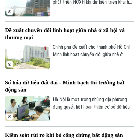
về nhà ở xã hội trên môi trường số.
phát triển NƠXH khi dự kiến triển khai hơn
40 dự án trong giai đoạn 2026-2030, với
tổng vốn đầu tư gần 77.400 tỷ đồng và
khoảng 41.600 căn hộ.
Đề xuất chuyển đổi linh hoạt giữa nhà ở xã hội và
thương mại
Chính phủ đề xuất cho thành phố Hồ Chí
Minh linh hoạt chuyển đổi giữa nhà ở
thương mại, nhà xã hội và tái định cư
nhằm đáp ứng nhu cầu thực tế của người
dân. Đây là nội dung tại dự án Luật Phát
Số hóa dữ liệu đất đai - Minh bạch thị trường bất
triển đô thị được Chính phủ trình Ủy ban
động sản
Thường vụ Quốc hội, sáng 28/7.
Hà Nội là một trong những địa phương
đang quyết liệt hoàn thiện cơ sở dữ liệu
về đất đai với mục tiêu phải hoàn thành
chuẩn hóa dữ liệu trước ngày 30/8/2026.
Việc mỗi bất động sản (BĐS) tiến tới có
Kiểm soát rủi ro khi bỏ công chứng bất động sản
một mã định danh điện tử sẽ khiến thị