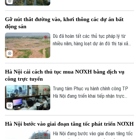
Tòa soạn
Tòa soạn
địa bàn đang tăng tốc thi công để hoàn
thành các mốc tiến độ đề ra.
0865.116.699 (hotline)
0865.116.699
Gỡ nút thắt đường vào, khơi thông các dự án bất
động sản
Dù đã hoàn tất các thủ tục pháp lý từ
nhiều năm, hàng loạt dự án đô thị tại xã
Mê Linh vẫn rơi vào cảnh "đắp chiếu" chỉ
vì thiếu đường kết nối hạ tầng. Khơi thông
"điểm nghẽn" này được coi là giải pháp
Hà Nội cải cách thủ tục mua NƠXH bằng dịch vụ
then chốt để đánh thức nguồn lực đất
công trực tuyến
đai đang bị lãng phí và tạo đà bứt phá
cho không gian đô thị địa phương.
Trung tâm Phục vụ hành chính công TP
Hà Nội đang triển khai tiếp nhận trực
tuyến hồ sơ xác nhận điều kiện về nhà ở
để mua, thuê mua nhà ở xã hội và nhà ở
cho lực lượng vũ trang nhân dân trên
Hà Nội bước vào giai đoạn tăng tốc phát triển NƠXH
Cổng Dịch vụ công quốc gia, tạo thuận lợi
cho người dân thực hiện các chính sách
Hà Nội đang bước vào giai đoạn tăng tốc