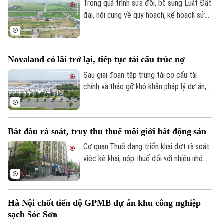
Tây là một trong những dự án nằm trong
Trong quá trình sửa đổi, bổ sung Luật Đất
danh sách này.
đai, nội dung về quy hoạch, kế hoạch sử
dụng đất đang được đề xuất điều chỉnh
theo hướng tinh gọn, đồng bộ với mô hình
chính quyền địa phương hai cấp, đồng thời
Novaland có lãi trở lại, tiếp tục tái cấu trúc nợ
tạo thuận lợi hơn cho đầu tư và khai thác
hiệu quả nguồn lực đất đai.
Sau giai đoạn tập trung tái cơ cấu tài
chính và tháo gỡ khó khăn pháp lý dự án,
Tập đoàn Novaland ghi nhận kết quả kinh
doanh tích cực khi có lãi trở lại. Doanh
nghiệp cũng tiếp tục triển khai các giải
Bắt đầu rà soát, truy thu thuế môi giới bất động sản
pháp xử lý nợ, tạo nền tảng cho quá trình
phục hồi trong thời gian tới.
Cơ quan Thuế đang triển khai đợt rà soát
việc kê khai, nộp thuế đối với nhiều nhóm
cá nhân có thu nhập cao từ nhiều nguồn,
trong đó có môi giới bất động sản.
Hà Nội chốt tiến độ GPMB dự án khu công nghiệp
sạch Sóc Sơn