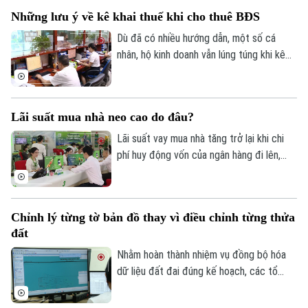
Tại xã An Khánh, chiến dịch cao điểm 45
Những lưu ý về kê khai thuế khi cho thuê BĐS
ngày đang được triển khai đồng loạt từ
từng thôn, từng khu dân cư, với sự vào
Dù đã có nhiều hướng dẫn, một số cá
cuộc của cả hệ thống chính trị và sự
nhân, hộ kinh doanh vẫn lúng túng khi kê
đồng thuận của người dân.
khai và nộp thuế đối với hoạt động cho
thuê nhà, bất động sản. Ngành Thuế mới
đây đã tổng hợp một số lưu ý về vấn đề
Lãi suất mua nhà neo cao do đâu?
này.
Lãi suất vay mua nhà tăng trở lại khi chi
phí huy động vốn của ngân hàng đi lên,
trong khi tín dụng bất động sản vẫn được
kiểm soát, khiến người mua nhà chịu áp
lực tài chính lớn hơn.
Chỉnh lý từng tờ bản đồ thay vì điều chỉnh từng thửa
đất
Nhằm hoàn thành nhiệm vụ đồng bộ hóa
dữ liệu đất đai đúng kế hoạch, các tổ
công tác luôn tìm các phương án để
chỉnh lý, cập nhật dữ liệu đất đai đảm bảo