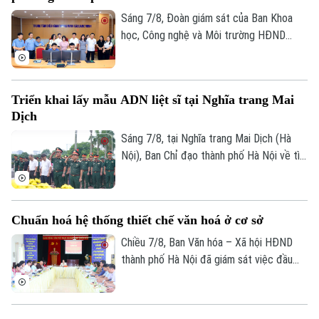
đồng thuận, bàn giao đất để thực hiện
Bóng đá
Giải trí
siêu dự án 162.000 tỷ đồng này.
Sáng 7/8, Đoàn giám sát của Ban Khoa
Tư vấn sức khỏe
học, Công nghệ và Môi trường HĐND
Quần vợt
Tin tức
Đã phát sóng
thành phố Hà Nội giám sát tình hình thực
Golf
hiện công tác chuyển đổi số trên địa bàn
Sao
xã Quang Minh giai đoạn 2025-2026.
Triển khai lấy mẫu ADN liệt sĩ tại Nghĩa trang Mai
Điện ảnh
Dịch
Sáng 7/8, tại Nghĩa trang Mai Dịch (Hà
Thời trang
Nội), Ban Chỉ đạo thành phố Hà Nội về tìm
kiếm, quy tập và xác định danh tính hài
Âm nhạc
cốt liệt sĩ trang trọng tổ chức Lễ dâng
hương tưởng niệm và chính thức triển
Chuẩn hoá hệ thống thiết chế văn hoá ở cơ sở
khai công tác lấy mẫu hài cốt liệt sĩ chưa
xác định được thông tin để phục vụ giám
Chiều 7/8, Ban Văn hóa – Xã hội HĐND
định ADN.
thành phố Hà Nội đã giám sát việc đầu
tư, khai thác các thiết chế văn hóa, thể
thao trên địa bàn phường Kiến Hưng.