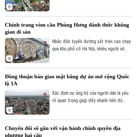
thể không chỉ tạo việc làm, nâng cao thu
Xã hội
nhập cho người dân mà còn góp phần xây
Người Hà Nội
Tin tức
Kinh tế
dựng chuỗi giá trị. Khi được tháo gỡ
An ninh trật tự
Chỉnh trang vòm cầu Phùng Hưng đánh thức không
những điểm nghẽn đây sẽ là một trong
Khoảnh khắc Hà Nội
Quân sự
gian di sản
Tin tức
những động lực quan trọng đóng góp vào
Nhà đất
Công nghệ
Ẩm thực
tăng trưởng nhanh và bền vững của Thủ
Nhắc đến tuyến đường sắt trên cao chạy
Hồ sơ
Cafe sáng
đô.
qua khu phố cổ Hà Nội, nhiều người sẽ
Tin tức
Tàu và Xe
nhớ ngay đến dãy 131 vòm cầu đá mang
Người Việt 4 phương
Tài chính Ngân hàng
dấu ấn hơn một thế kỷ. Không chỉ là một
Đầu tư
Ô tô
Giáo dục
công trình hạ tầng, đây còn là một phần
Doanh nghiệp
Đồng thuận bàn giao mặt bằng dự án mở rộng Quốc
ký ức đô thị của Thủ đô. Trong thời gian
Căn hộ
Tàu
lộ 1A
tới, khu vực này sẽ được chỉnh trang theo
Tin tức
Văn hóa
hướng bảo tồn kết hợp phát huy giá trị di
Đất đai
Xác định sự ủng hộ của người dân là yếu
Xe máy
Tuyển sinh
sản, mở ra một không gian văn hóa, nghệ
tố quan trọng giúp đẩy nhanh tiến độ
Tin tức
Sức khỏe
Kinh nghiệm
thuật và du lịch mới.
GPMB dự án Trục không gian Quốc lộ 1A,
Thị trường
Hướng nghiệp
thời gian qua, xã Thượng Phúc đã tập
Làng nghề
Y tế
Thể thao
trung đồng loạt nhiều giải pháp. Nhờ đó,
Đánh giá
Chuyển đổi số gắn với vận hành chính quyền địa
nhiều người dân và doanh nghiệp đã sớm
Di tích
Dinh dưỡng
phương hai cấp