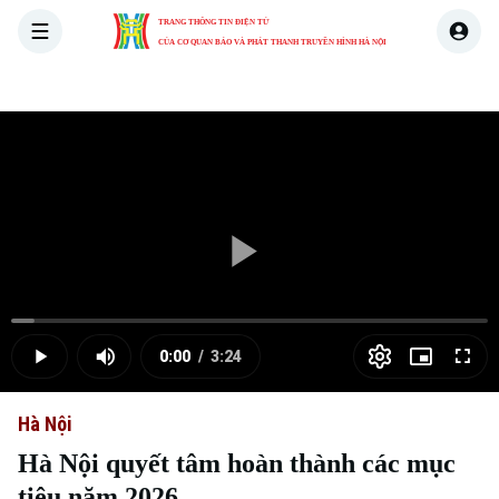
TRANG THÔNG TIN ĐIỆN TỬ
CỦA CƠ QUAN BÁO VÀ PHÁT THANH TRUYỀN HÌNH HÀ NỘI
THỜI SỰ
HÀ NỘI
THẾ GIỚI
KINH TẾ
NHÀ ĐẤT
Skip Ad
Play
Loaded
:
Video
4.84%
0:00
/
3:24
Play
Mute
Picture-
Full
Current
Duration
in-
Picture
Hà Nội
Time
Hà Nội quyết tâm hoàn thành các mục
tiêu năm 2026