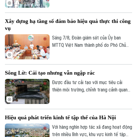
kinh tế Thủ đô. Từ những HTX làng nghề
đến mô hình OCOP, tất cả đều đang góp
phần tạo việc làm, phát triển kinh tế nông
Xây dựng hạ tầng số đảm bảo hiệu quả thực thi công
thôn và thúc đẩy tiêu dùng. Đặc biệt, để
vụ
Hà Nội đạt mục tiêu tăng trưởng GRDP ở
mức hai con số, kinh tế tập thể chính là
Sáng 7/8, Đoàn giám sát của Ủy ban
một trong những khu vực còn nhiều tiềm
MTTQ Việt Nam thành phố do Phó Chủ
năng cần được đánh thức.
tịch Phạm Anh Tuấn làm Trưởng đoàn đã
làm việc với xã Kim Anh về việc triển khai
chuyển đổi số, ứng dụng khoa học, công
Sông Lừ: Cải tạo nhưng vẫn ngập rác
nghệ trong giải quyết thủ tục hành chính,
cung cấp dịch vụ công khi thực hiện sắp
Được đầu tư cải tạo với mục tiêu cải
Chuyên mục
xếp đơn vị hành chính và tổ chức mô hình
thiện môi trường, chỉnh trang cảnh quan
chính quyền địa phương hai cấp trên địa
và nâng cao chất lượng sống cho người
Thời sự
bàn xã năm 2026.
dân, sông Lừ từng được kỳ vọng sẽ trở
thành không gian xanh giữa lòng Thủ đô.
Hiệu quả phát triển kinh tế tập thể của Hà Nội
Hà Nội
Tuy nhiên, thực tế hiện nay, nhiều đoạn
Hà Nội
sông vẫn bị rác thải phủ kín mặt nước, gây
Với hàng nghìn hợp tác xã đang hoạt động
Chính trị
ô nhiễm và ảnh hưởng đến dòng chảy.
trên nhiều lĩnh vực, khu vực kinh tế tập
Nhịp sống Hà Nội
Thế giới