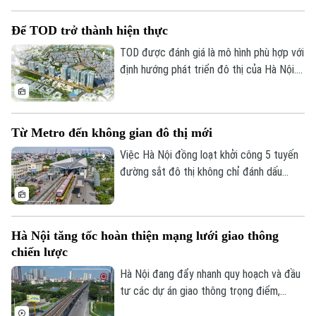
giải phóng mặt bằng các dự án đầu tư
trên địa bàn thành phố Hà Nội chủ trì
Để TOD trở thành hiện thực
cuộc họp làm việc với các sở, ngành và
địa phương liên quan về tình hình giải
TOD được đánh giá là mô hình phù hợp với
phóng mặt bằng một số dự án, công trình
định hướng phát triển đô thị của Hà Nội.
trọng điểm trên địa bàn thành phố.
Tuy nhiên, để triển khai thành công cần
nhiều cơ chế đồng bộ về quy hoạch, đất
Theo dõi Hà Nội On
đai, nguồn vốn và tổ chức thực hiện. Cơ
Từ Metro đến không gian đô thị mới
quan Báo và Phát thanh, Truyền hình Hà
Nội đã có cuộc trao đổi với ông Nguyễn
Việc Hà Nội đồng loạt khởi công 5 tuyến
Bá Sơn, Phó Trưởng Ban Quản lý Đường
đường sắt đô thị không chỉ đánh dấu
sắt đô thị Hà Nội.
bước tăng tốc trong phát triển hạ tầng
giao thông mà còn mở ra cơ hội hiện thực
hóa mô hình phát triển đô thị theo định
Hà Nội tăng tốc hoàn thiện mạng lưới giao thông
hướng giao thông công cộng - TOD. Đây
chiến lược
được xem là "chìa khóa" để kết nối giao
thông với quy hoạch đô thị, khai thác hiệu
Hà Nội đang đẩy nhanh quy hoạch và đầu
quả quỹ đất và từng bước hình thành
tư các dự án giao thông trọng điểm,
những không gian sống hiện đại, bền vững.
trong đó đặt mục tiêu khép kín 5 tuyến