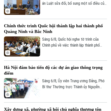
án Luật sửa đổi, bổ sung một số điều của
Luật Kiến trúc. Nhiều đại biểu đồng tình,
dự thảo Luật đã tập trung đổi mới công
tác quản lý hành nghề kiến trúc theo
Chính thức trình Quốc hội thành lập hai thành phố
hướng cắt giảm thủ tục hành chính,
Quảng Ninh và Bắc Ninh
chuyển mạnh từ tiền kiểm sang hậu kiểm
và đẩy mạnh chuyển đổi số.
Sáng 6/8, Quốc hội nghe tờ trình của
Chính phủ về việc thành lập thành phố
Quảng Ninh và thành phố Bắc Ninh.
Hà Nội đảm bảo tiến độ các dự án giao thông trọng
điểm
Sáng 6/8, Ủy viên Trung ương Đảng, Phó
Bí thư Thường trực Thành ủy Nguyễn
Trọng Đông, Trưởng Ban Chỉ đạo giải
phóng mặt bằng các dự án đầu tư trên
địa bàn thành phố Hà Nội, kiểm tra thực
Xây dựng xã, phường xã hội chủ nghĩa thượng tôn
địa một số hạng mục quan trọng.