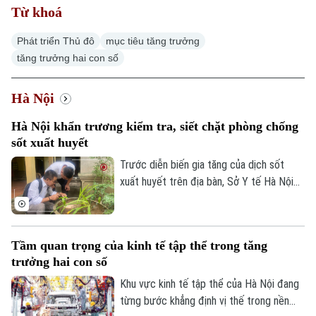
Từ khoá
Phát triển Thủ đô
mục tiêu tăng trưởng
tăng trưởng hai con số
Hà Nội
Hà Nội khẩn trương kiểm tra, siết chặt phòng chống
sốt xuất huyết
Trước diễn biến gia tăng của dịch sốt
xuất huyết trên địa bàn, Sở Y tế Hà Nội
vừa ban hành công văn khẩn yêu cầu các
xã, phường tăng cường triển khai các biện
pháp phòng, chống dịch. Ngành y tế cũng
Tầm quan trọng của kinh tế tập thể trong tăng
sẽ thành lập các đoàn kiểm tra, giám sát
trưởng hai con số
công tác phòng chống dịch tại 91 xã
phường.
Khu vực kinh tế tập thể của Hà Nội đang
từng bước khẳng định vị thế trong nền