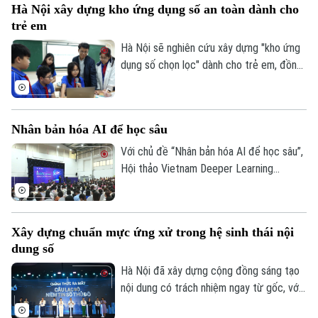
Hà Nội xây dựng kho ứng dụng số an toàn dành cho
gian trình diễn của các giải pháp AI,
trẻ em
Robotics và tự động hóa kho vận.
Hà Nội sẽ nghiên cứu xây dựng "kho ứng
dụng số chọn lọc" dành cho trẻ em, đồng
thời triển khai nhiều giải pháp công nghệ
nhằm tạo lập môi trường mạng an toàn,
lành mạnh.
Nhân bản hóa AI để học sâu
Với chủ đề “Nhân bản hóa AI để học sâu”,
Hội thảo Vietnam Deeper Learning
Conference 2026 diễn ra tại Hà Nội đã
mang đến nhiều góc nhìn về cách đưa AI
vào trường học theo hướng nhân văn, lấy
Xây dựng chuẩn mực ứng xử trong hệ sinh thái nội
người học làm trung tâm.
dung số
Hà Nội đã xây dựng cộng đồng sáng tạo
nội dung có trách nhiệm ngay từ gốc, với
Hội nghị KOL và Lễ ra mắt Câu lạc bộ