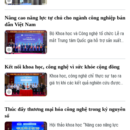
dự.
trọng tâm thảo luận tại Hội thảo khoa học
quốc tế "AI – Hiểu để đồng hành" do Đại
Nâng cao năng lực tự chủ cho ngành công nghiệp bán
học Deakin (Úc) tổ chức chiều 2/7.
dẫn Việt Nam
Bộ Khoa học và Công nghệ tổ chức Lễ ra
mắt Trung tâm Quốc gia hỗ trợ sản xuất
thử chip bán dẫn - Trung tâm cấp quốc
gia đầu tiên của Việt Nam hỗ trợ sản xuất
thử chip, đánh dấu thêm một bước đi
Kết nối khoa học, công nghệ vì sức khỏe cộng đồng
quan trọng trong quá trình phát triển
ngành công nghiệp bán dẫn.
Khoa học, công nghệ chỉ thực sự tạo ra
Liên hệ đường dây nóng (bấm để gọi)
giá trị khi các kết quả nghiên cứu được
Tòa soạn
Tòa soạn
ứng dụng vào thực tiễn, phục vụ đời sống
và sức khỏe cộng đồng. Đây cũng là nội
0865.116.699 (hotline)
0865.116.699
dung được các chuyên gia nhấn mạnh tại
Thúc đẩy thương mại hóa công nghệ trong kỷ nguyên
Hội thảo khoa học "Nâng cao năng lực
số
cạnh tranh và thương mại hóa công nghệ
trong kỷ nguyên số".
Hội thảo khoa học “Nâng cao năng lực