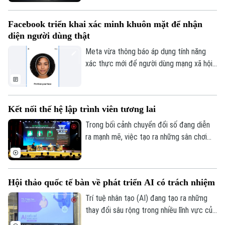
Niềm tin số Thủ đô, cùng thông điệp
Theo dõi Hà Nội On
“Trọn niềm tin số - Kiến tạo tương lai”.
Facebook triển khai xác minh khuôn mặt để nhận
diện người dùng thật
Meta vừa thông báo áp dụng tính năng
xác thực mới để người dùng mạng xã hội
này chứng minh tài khoản của mình thuộc
về một người thật chứ không phải sản
phẩm trí tuệ nhân tạo (AI).
Kết nối thế hệ lập trình viên tương lai
Trong bối cảnh chuyển đổi số đang diễn
ra mạnh mẽ, việc tạo ra những sân chơi
học thuật để phát hiện và bồi dưỡng nhân
lực công nghệ trẻ ngày càng được quan
tâm. Lễ phát động cuộc thi "Python
Hội thảo quốc tế bàn về phát triển AI có trách nhiệm
Master – Đấu trường Lập trình 2026" đã
được tổ chức tại Học viện Bưu chính viễn
Trí tuệ nhân tạo (AI) đang tạo ra những
thông, thu hút đông đảo học sinh, sinh
thay đổi sâu rộng trong nhiều lĩnh vực của
viên và các chuyên gia công nghệ tham
đời sống. Những vấn đề này là nội dung