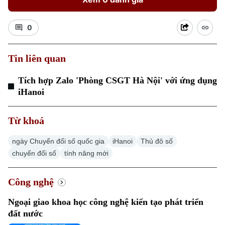
Chuyên mục
0
Thời sự
Tin liên quan
Hà Nội
Hà Nội
Tích hợp Zalo 'Phòng CSGT Hà Nội' với ứng dụng
Chính trị
iHanoi
Nhịp sống Hà Nội
Thế giới
Xã hội
Từ khoá
Người Hà Nội
Tin tức
Kinh tế
An ninh trật tự
ngày Chuyển đổi số quốc gia
iHanoi
Thủ đô số
Khoảnh khắc Hà Nội
Quân sự
chuyển đổi số
tính năng mới
Tin tức
Nhà đất
Công nghệ
Ẩm thực
Hồ sơ
Cafe sáng
Công nghệ
Tin tức
Tàu và Xe
Người Việt 4 phương
Tài chính Ngân hàng
Ngoại giao khoa học công nghệ kiến tạo phát triển
Đầu tư
Ô tô
đất nước
Giáo dục
Doanh nghiệp