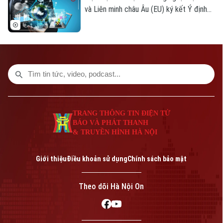
và Liên minh châu Âu (EU) ký kết Ý định
thư về hợp tác công nghệ sẽ mở ra nhiều
cơ hội hợp tác giữa EU và Việt Nam trong
lĩnh vực công nghệ, đồng thời hỗ trợ lẫn
Bản quyền thuộc về Cơ quan Báo và Phát thanh Truyền hình Hà Nội Giấy
phép số: Số 63/GP-TTDT, cấp ngày 10/05/2023
nhau về công nghệ, thị trường, năng lực
nghiên cứu và hệ sinh thái đổi mới sáng
TRANG THÔNG TIN ĐIỆN TỬ
tạo giữa hai bên.
CỦA CƠ QUAN BÁO VÀ PHÁT THANH TRUYỀN HÌNH HÀ NỘI
Số 3-5 Huỳnh Thúc Kháng-Phường Láng-Hà Nội
TRANG THÔNG TIN ĐIỆN TỬ
BÁO VÀ PHÁT THANH
Giám đốc: VŨ MINH TUẤN
& TRUYỀN HÌNH HÀ NỘI
Phó Giám đốc: Nguyễn Kim Khiêm, Nguyễn Minh Đức, Nguyễn Thành Lợi
Giới thiệu
Điều khoản sử dụng
Chính sách bảo mật
Theo dõi Hà Nội On