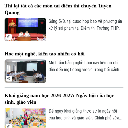
bản, kỹ thuật và công nghệ...
Thi lại tất cả các môn tại điểm thi chuyên Tuyên
Quang
Sáng 5/8, tại cuộc họp báo về phương án
xử lý sai phạm tại Điểm thi Trường THPT
Chuyên Tuyên Quang, Bộ Giáo dục và Đào
tạo quyết định tổ chức thi lại tất cả các
Theo dõi Hà Nội On
môn đối với toàn bộ thí sinh tại điểm thi
Học một nghề, kiến tạo nhiều cơ hội
này. Thời gian thi lại dự kiến vào ngày 14
và 15/8.
Một tấm bằng nghề hôm nay liệu có chỉ
dẫn đến một công việc? Trong bối cảnh
thị trường lao động liên tục thay đổi, câu
trả lời đang dần khác đi. Điều doanh
nghiệp cần không chỉ là người biết làm
Khai giảng năm học 2026-2027: Ngày hội của học
nghề, mà còn là người có năng lực thích
sinh, giáo viên
ứng, học hỏi và sẵn sàng đảm nhận những
vai trò mới.
Để ngày khai giảng thực sự là ngày hội
của học sinh và giáo viên, Chính phủ vừa
ban hành kế hoạch yêu cầu các bộ, ngành,