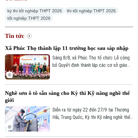
kỳ thi tốt nghiệp THPT 2026
thi tốt nghiệp THPT 2026
tốt nghiệp THPT 2026
Tin tức
Xã Phúc Thọ thành lập 11 trường học sau sáp nhập
Sáng 8/8, xã Phúc Thọ tổ chức Lễ công
bố Quyết định thành lập các cơ sở giáo
dục công lập, các tổ chức Đảng trực
thuộc và công tác cán bộ sau sắp xếp.
Nghề sơn ô tô sẵn sàng cho Kỳ thi Kỹ năng nghề thế
giới
Diễn ra từ ngày 22 đến 27/9 tại Thượng
Hải, Trung Quốc, Kỳ thi Kỹ năng nghề thế
giới lần thứ 48 là đấu trường lớn nhất hành
tinh, thu hút hơn 1.400 thí sinh tranh tài ở