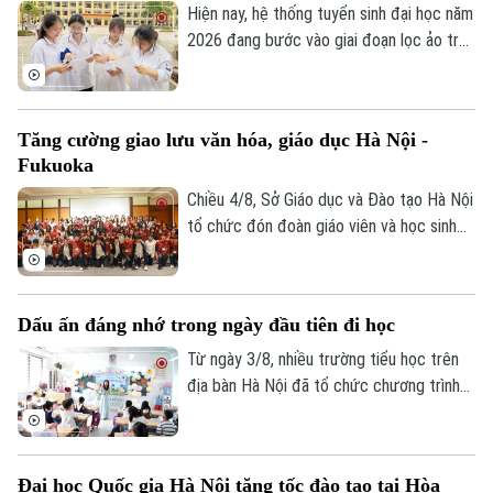
Nội tổ chức.
Hiện nay, hệ thống tuyển sinh đại học năm
2026 đang bước vào giai đoạn lọc ảo trên
phạm vi toàn quốc. Việc lọc ảo được
thực hiện 6 lần theo quy trình và sẽ kết
thúc vào ngày 9/8.
Tăng cường giao lưu văn hóa, giáo dục Hà Nội -
Fukuoka
Chiều 4/8, Sở Giáo dục và Đào tạo Hà Nội
tổ chức đón đoàn giáo viên và học sinh
tỉnh Fukuoka, Nhật Bản đến học tập, tìm
hiểu văn hóa, cuộc sống của người Việt
Nam.
Dấu ấn đáng nhớ trong ngày đầu tiên đi học
Từ ngày 3/8, nhiều trường tiểu học trên
địa bàn Hà Nội đã tổ chức chương trình
đón học sinh lớp 1 trong không khí rộn
ràng, ấm áp. Đây là cột mốc đánh dấu
bước chuyển quan trọng của các em từ
Đại học Quốc gia Hà Nội tăng tốc đào tạo tại Hòa
bậc mầm non lên tiểu học, mở đầu hành