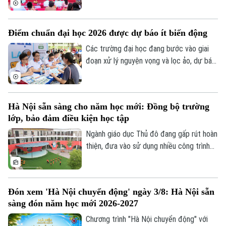
chương trình chào đón học sinh lớp 6 và
vinh danh những học sinh đạt thành tích
Điểm chuẩn đại học 2026 được dự báo ít biến động
xuất sắc trong kỳ thi vào lớp 10 THPT và
THPT chuyên.
Các trường đại học đang bước vào giai
đoạn xử lý nguyện vọng và lọc ảo, dự báo
điểm chuẩn năm nay đang được nhiều thí
sinh và phụ huynh đặc biệt quan tâm.
Theo nhận định của các chuyên gia và
Hà Nội sẵn sàng cho năm học mới: Đồng bộ trường
nhiều cơ sở đào tạo, điểm chuẩn đại học
lớp, bảo đảm điều kiện học tập
năm 2026 nhìn chung sẽ không có nhiều
biến động so với năm trước.
Ngành giáo dục Thủ đô đang gấp rút hoàn
thiện, đưa vào sử dụng nhiều công trình
trường học được nâng cấp, xây mới đồng
bộ trước khai giảng. Việc chủ động chuẩn
bị hạ tầng trường lớp được kỳ vọng sẽ
Đón xem 'Hà Nội chuyển động' ngày 3/8: Hà Nội sẵn
giải tỏa sức ép cho các phụ huynh, đồng
sàng đón năm học mới 2026-2027
thời tạo đà bứt phá cho năm học mới.
Chương trình "Hà Nội chuyển động" với