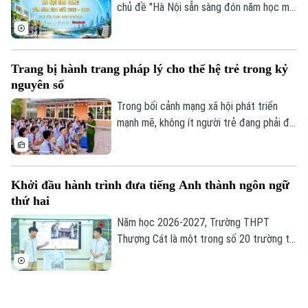
chủ đề "Hà Nội sẵn sàng đón năm học mới
2026-2027" sẽ phát sóng trực tiếp trên
các nền tảng của Cơ quan Báo và phát
thanh, truyền hình Hà Nội vào 19h hôm
Trang bị hành trang pháp lý cho thế hệ trẻ trong kỷ
nay, ngày 3/8.
nguyên số
Trong bối cảnh mạng xã hội phát triển
mạnh mẽ, không ít người trẻ đang phải đối
mặt với những cám dỗ, áp lực và những
"cái bẫy pháp lý" mà đôi khi chính các em
không nhận ra. Điều đó đặt ra yêu cầu cấp
Khởi đầu hành trình đưa tiếng Anh thành ngôn ngữ
thiết phải trang bị cho thanh thiếu niên
thứ hai
không chỉ kiến thức pháp luật mà còn kỹ
năng ứng xử, kiểm soát cảm xúc và khả
Năm học 2026-2027, Trường THPT
năng nói "không" trước những hành vi sai
Thượng Cát là một trong số 20 trường tại
trái.
Hà Nội được lựa chọn thí điểm đưa tiếng
Anh thành ngôn ngữ thứ hai trong trường
học. Xác định đây là nhiệm vụ trọng tâm,
Hà Nội sẵn sàng đón năm học mới 2026-2027
giáo viên nhà trường tích cực tự học, bồi