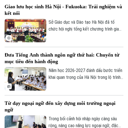
64 nghề. Tại Trường Trung cấp nghề Giao
Giao lưu học sinh Hà Nội - Fukuoka: Trải nghiệm và
thông công chính Hà Nội - đơn vị được
kết nối
Bộ GD&ĐT giao chủ trì huấn luyện nghề
sơn ô tô, không khí tập luyện của thầy và
Sở Giáo dục và Đào tạo Hà Nội đã tổ
trò đang rất khẩn trương, sẵn sàng cho kỳ
chức hội nghị tổng kết chương trình giao
thi sắp tới.
lưu văn hóa, giáo dục giữa học sinh thành
phố Hà Nội và tỉnh Fukuoka, Nhật Bản
năm 2026. Chương trình nhằm tăng cường
Đưa Tiếng Anh thành ngôn ngữ thứ hai: Chuyển từ
gắn kết giữa các trường học của hai địa
mục tiêu đến hành động
phương, tạo cơ hội để giáo viên, học sinh
giao lưu, chia sẻ kinh nghiệm trong quản
Năm học 2026-2027 đánh dấu bước triển
lý, giảng dạy và học tập.
khai quan trọng của Hà Nội trong lộ trình
Chuyên mục
đưa tiếng Anh trở thành ngôn ngữ thứ hai
trong trường học. Với quyết tâm thực
Thời sự
hiện mục tiêu này, thành phố ưu tiên đầu
Từ dạy ngoại ngữ đến xây dựng môi trường ngoại
tư cho đội ngũ giáo viên, cơ sở vật chất
ngữ
Hà Nội
và học liệu.
Hà Nội
Trong bối cảnh hội nhập ngày càng sâu
Chính trị
rộng, nâng cao năng lực ngoại ngữ, đặc
Nhịp sống Hà Nội
Thế giới