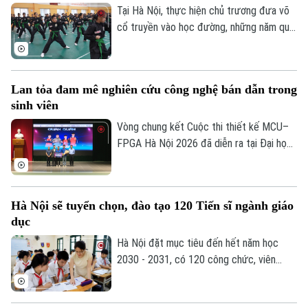
Tại Hà Nội, thực hiện chủ trương đưa võ
cổ truyền vào học đường, những năm qua,
nhiều trường học tại Thủ đô đã chủ động
lồng ghép môn học này vào giờ thể dục
chính khóa, từ đó nuôi dưỡng đam mê võ
Lan tỏa đam mê nghiên cứu công nghệ bán dẫn trong
thuật từ môi trường học đường, giúp các
sinh viên
em học sinh thắp lên tình yêu với những
giá trị truyền thống.
Vòng chung kết Cuộc thi thiết kế MCU–
FPGA Hà Nội 2026 đã diễn ra tại Đại học
Bách khoa Hà Nội. Sự kiện quy tụ những
đội thi xuất sắc nhất đến từ các trường
đại học trên địa bàn Hà Nội, góp phần
Hà Nội sẽ tuyển chọn, đào tạo 120 Tiến sĩ ngành giáo
thúc đẩy tinh thần sáng tạo, nghiên cứu
dục
và ứng dụng công nghệ vi mạch, hệ thống
nhúng trong sinh viên.
Hà Nội đặt mục tiêu đến hết năm học
2030 - 2031, có 120 công chức, viên
chức ngành giáo dục và đào tạo đạt trình
độ Tiến sĩ thuộc các ngành khoa học cơ