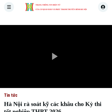
TRANG THÔNG TIN ĐIỆN TỬ
CỦA CƠ QUAN BÁO VÀ PHÁT THANH TRUYỀN HÌNH HÀ NỘI
THỜI SỰ
HÀ NỘI
THẾ GIỚI
KINH TẾ
NHÀ ĐẤT
Play
Video
Tin tức
Hà Nội rà soát kỹ các khâu cho Kỳ thi
tốt nghiệp THPT 2026