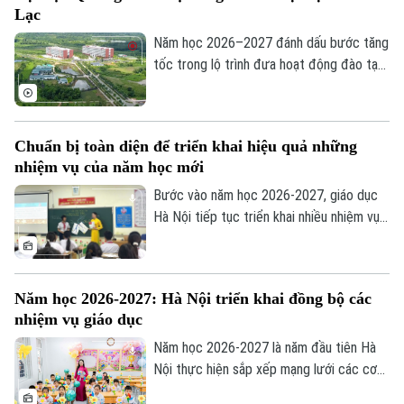
Lạc
trình chinh phục tri thức với nhiều trải
nghiệm mới.
Năm học 2026–2027 đánh dấu bước tăng
tốc trong lộ trình đưa hoạt động đào tạo
của Đại học Quốc gia Hà Nội lên Khu đô
thị đại học Hòa Lạc. Dự kiến hơn 17.000
sinh viên của 11 đơn vị đào tạo sẽ học
Chuẩn bị toàn diện để triển khai hiệu quả những
tập tại đây, mở ra giai đoạn phát triển mới
nhiệm vụ của năm học mới
của mô hình đại học tập trung, hiện đại và
liên ngành.
Bước vào năm học 2026-2027, giáo dục
Hà Nội tiếp tục triển khai nhiều nhiệm vụ
trọng tâm như đổi mới chương trình,
chuyển đổi số, ứng dụng trí tuệ nhân tạo
(AI), giáo dục STEM và nâng cao chất
Năm học 2026-2027: Hà Nội triển khai đồng bộ các
lượng đội ngũ giáo viên. Để những chủ
nhiệm vụ giáo dục
trương này đi vào thực tiễn, vai trò của
các nhà trường là hết sức quan trọng.
Năm học 2026-2027 là năm đầu tiên Hà
Nội thực hiện sắp xếp mạng lưới các cơ
sở giáo dục công lập theo mô hình chính