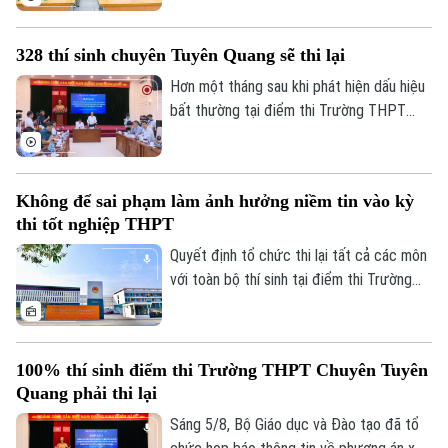
địa phương tập trung cao độ chuẩn bị mọi
điều kiện, từ đội ngũ giáo viên, cơ sở vật
328 thí sinh chuyên Tuyên Quang sẽ thi lại
chất đến sách giáo khoa, bảo đảm không
học sinh nào bị bỏ lại phía sau.
Hơn một tháng sau khi phát hiện dấu hiệu
bất thường tại điểm thi Trường THPT
Chuyên Tuyên Quang, Bộ Giáo dục và Đào
tạo đã công bố phương án xử lý.
Không để sai phạm làm ảnh hưởng niềm tin vào kỳ
thi tốt nghiệp THPT
Quyết định tổ chức thi lại tất cả các môn
với toàn bộ thí sinh tại điểm thi Trường
THPT chuyên Tuyên Quang được đưa ra
trên cơ sở kết quả điều tra ban đầu của
Bộ Công an, ý kiến của các cơ quan liên
100% thí sinh điểm thi Trường THPT Chuyên Tuyên
quan và quy chế thi hiện hành, nhằm bảo
Quang phải thi lại
đảm sự công bằng, minh bạch của kỳ thi
tốt nghiệp THPT, đồng thời bảo vệ quyền
Sáng 5/8, Bộ Giáo dục và Đào tạo đã tổ
lợi của các thí sinh và giữ vững niềm tin