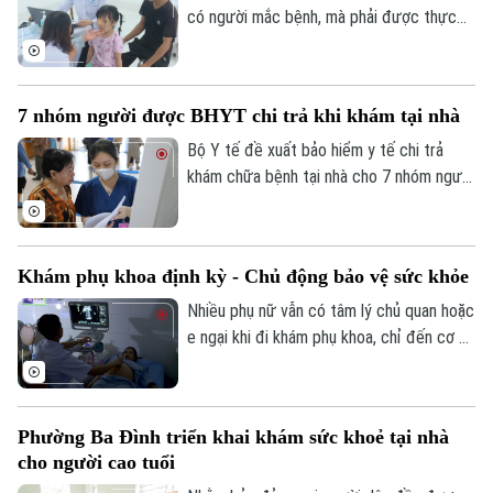
có người mắc bệnh, mà phải được thực
hiện ngay từ công tác phòng ngừa. Tại xã
Phúc Lộc, cùng với chương trình khám
sức khỏe miễn phí cho trẻ dưới 6 tuổi, địa
7 nhóm người được BHYT chi trả khi khám tại nhà
phương đang đồng thời triển khai nhiều
biện pháp phòng, chống dịch bệnh, góp
Bộ Y tế đề xuất bảo hiểm y tế chi trả
phần xây dựng môi trường sống an toàn
khám chữa bệnh tại nhà cho 7 nhóm người
cho người dân.
khó tiếp cận cơ sở y tế, đồng thời mở
rộng thanh toán với khám từ xa và y học
gia đình. Điểm đáng chú ý là lần đầu tiên
Khám phụ khoa định kỳ - Chủ động bảo vệ sức khỏe
quỹ bảo hiểm y tế được đề xuất chi trả
chi phí khám chữa bệnh tại nhà cho nhiều
Nhiều phụ nữ vẫn có tâm lý chủ quan hoặc
nhóm người bệnh không thể, hoặc rất khó
e ngại khi đi khám phụ khoa, chỉ đến cơ sở
đến cơ sở y tế.
y tế khi các triệu chứng đã kéo dài hoặc
ảnh hưởng đến sinh hoạt. Các bác sĩ
khuyến cáo, khám phụ khoa định kỳ giúp
Phường Ba Đình triển khai khám sức khoẻ tại nhà
phát hiện sớm nhiều bệnh lý, điều trị kịp
cho người cao tuổi
thời và bảo vệ sức khỏe lâu dài.