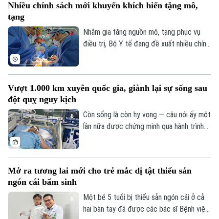
Nhiều chính sách mới khuyến khích hiến tặng mô,
bệnh ngày càng lớn, sự hiện diện của bệnh
tạng
viện còn giúp nhiều ca nhồi máu cơ tim,
đột quỵ não... được cấp cứu, can thiệp
Nhằm gia tăng nguồn mô, tạng phục vụ
trong “giờ vàng”, mở thêm cơ hội sống và
điều trị, Bộ Y tế đang đề xuất nhiều chính
giảm nguy cơ để lại di chứng cho người
sách mới mang tính đột phá trong dự
bệnh.
thảo Luật sửa đổi, bổ sung một số điều
của Luật Hiến, lấy, ghép mô, bộ phận cơ
Vượt 1.000 km xuyên quốc gia, giành lại sự sống sau
thể người và hiến, lấy xác.
đột quỵ nguy kịch
Còn sống là còn hy vọng — câu nói ấy một
lần nữa được chứng minh qua hành trình
giành giật sự sống đầy kỳ diệu của một
nam giáo viên Việt Nam tại Lào. Bằng sự
kiên cường của người vợ và sự tận tụy
Mở ra tương lai mới cho trẻ mắc dị tật thiểu sản
của các bác sĩ Bệnh viện Bạch Mai, một
ngón cái bẩm sinh
phép màu đã thực sự xảy ra sau hành
trình vượt 1.000 km xuyên đêm.
Một bé 5 tuổi bị thiểu sản ngón cái ở cả
hai bàn tay đã được các bác sĩ Bệnh viện