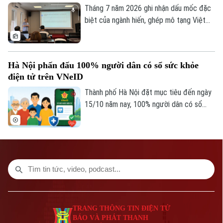
ra cơ hội để người bệnh được tiếp cận kỹ
Tháng 7 năm 2026 ghi nhận dấu mốc đặc
Giám đốc: VŨ MINH TUẤN
thuật chuyên sâu ngay tại địa phương.
biệt của ngành hiến, ghép mô tạng Việt
Phó Giám đốc: Nguyễn Kim Khiêm, Nguyễn Minh Đức, Nguyễn Thành Lợi
Nam khi cả nước có 8 trường hợp chết
não hiến tặng mô, tạng – con số cao nhất
từ trước đến nay. Thông tin được Trung
Hà Nội phấn đấu 100% người dân có sổ sức khỏe
tâm Điều phối ghép tạng Quốc gia cung
điện tử trên VNeID
cấp tại hội nghị Đẩy mạnh thông tin về
hiến ghép mô tạng diễn ra chiều 3/8.
Thành phố Hà Nội đặt mục tiêu đến ngày
15/10 năm nay, 100% người dân có sổ
sức khỏe điện tử trên ứng dụng VNeID.
TRANG THÔNG TIN ĐIỆN TỬ
BÁO VÀ PHÁT THANH