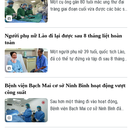
chặn dịch lây lan.
Một cụ ông gần 80 tuổi mắc ung thư đại
tràng giai đoạn cuối vừa được các bác sĩ
Bệnh viện Thanh Nhàn can thiệp nút mạch
Theo dõi Hà Nội On
cầm máu thành công, giúp kiểm soát biến
chứng nguy kịch và trở về nhà trong
Người phụ nữ Lào đi lại được sau 8 tháng liệt hoàn
những ngày cuối đời.
toàn
Một người phụ nữ 39 tuổi, quốc tịch Lào,
đã có thể tự đứng và tập đi sau 8 tháng
liệt hoàn toàn hai chân nhờ ca vi phẫu giải
ép tủy cổ thành công tại Bệnh viện Bạch
Mai.
Bệnh viện Bạch Mai cơ sở Ninh Bình hoạt động vượt
công suất
Sau hơn một tháng đi vào hoạt động,
Bệnh viện Bạch Mai cơ sở Ninh Bình đã
vượt 100% công suất giường bệnh, nhiều
chuyên khoa có thời điểm tiến sát 150%.
Không chỉ đáp ứng nhu cầu khám chữa