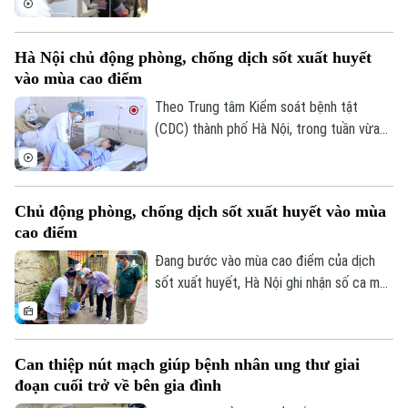
xạ ngày càng gia tăng. Đây là cảnh báo
được các chuyên gia đưa ra tại hội thảo
Hà Nội chủ động phòng, chống dịch sốt xuất huyết
“Giải pháp nâng cao thị lực trong thời đại
vào mùa cao điểm
số” được báo Nhân dân tổ chức.
Theo Trung tâm Kiểm soát bệnh tật
(CDC) thành phố Hà Nội, trong tuần vừa
qua, số ca mắc sốt xuất huyết trên địa
bàn tăng nhanh do thời tiết mưa nhiều, độ
ẩm cao tạo điều kiện thuận lợi cho muỗi
Chủ động phòng, chống dịch sốt xuất huyết vào mùa
truyền bệnh phát triển.
cao điểm
Đang bước vào mùa cao điểm của dịch
sốt xuất huyết, Hà Nội ghi nhận số ca mắc
có xu hướng gia tăng qua từng tuần.
Trước diễn biến này, cùng với sự vào cuộc
của ngành y tế, việc chủ động phòng bệnh
Can thiệp nút mạch giúp bệnh nhân ung thư giai
ngay từ mỗi gia đình, mỗi khu dân cư
đoạn cuối trở về bên gia đình
được xem là giải pháp quan trọng để ngăn