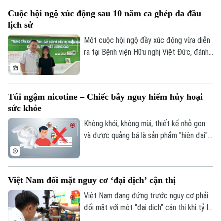
mọi người dân được tiếp cận chăm sóc
Golf
Cuộc hội ngộ xúc động sau 10 năm ca ghép da đầu
sức khỏe công bằng, bền vững. Trong lĩnh
Sao
lịch sử
vực chăm sóc mắt và phòng chống mù
lòa, Orbis - tổ chức phi chính phủ quốc tế
Một cuộc hội ngộ đầy xúc động vừa diễn
Điện ảnh
- đã đồng hành với ngành mắt Việt Nam
ra tại Bệnh viện Hữu nghị Việt Đức, đánh
Thời trang
suốt 30 năm.
dấu mốc 10 năm sau ca vi phẫu ghép da
đầu lịch sử cho một bệnh nhi mới 2 tuổi.
Âm nhạc
Túi ngậm nicotine – Chiếc bẫy nguy hiểm hủy hoại
sức khỏe
Không khói, không mùi, thiết kế nhỏ gọn
và được quảng bá là sản phẩm "hiện đại",
túi ngậm nicotine đang xuất hiện ngày
càng nhiều trên thị trường. Tuy nhiên,
đằng sau vẻ ngoài tưởng như vô hại ấy là
Việt Nam đối mặt nguy cơ ‘đại dịch’ cận thị
những cảnh báo về nguy cơ gây nghiện
cực mạnh, những hệ lụy với sức khỏe và
Việt Nam đang đứng trước nguy cơ phải
thách thức mới đối với công tác quản lý.
đối mặt với một “đại dịch” cận thị khi tỷ lệ
trẻ em và thanh thiếu niên mắc tật khúc