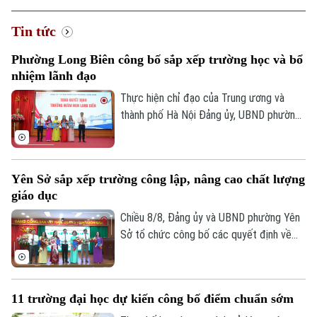
Tin tức
Phường Long Biên công bố sắp xếp trường học và bổ
nhiệm lãnh đạo
Thực hiện chỉ đạo của Trung ương và
thành phố Hà Nội Đảng ủy, UBND phường
Long Biên đã tổ chức Hội nghị công bố
các quyết định về việc sắp xếp tổ chức
lại và công tác cán bộ sau sắp xếp các cơ
Yên Sở sắp xếp trường công lập, nâng cao chất lượng
sở giáo dục công lập trên địa bàn.
giáo dục
Chiều 8/8, Đảng ủy và UBND phường Yên
Sở tổ chức công bố các quyết định về
sắp xếp, tổ chức lại các cơ sở giáo dục
công lập và thành lập tổ chức cơ sở Đảng
tại các nhà trường. Sau sắp xếp, phường
11 trường đại học dự kiến công bố điểm chuẩn sớm
còn 4 trường công lập, hướng tới tinh gọn