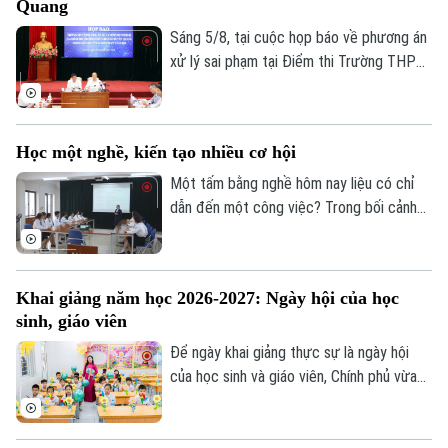
Quang
Sáng 5/8, tại cuộc họp báo về phương án
xử lý sai phạm tại Điểm thi Trường THPT
Chuyên Tuyên Quang, Bộ Giáo dục và Đào
tạo quyết định tổ chức thi lại tất cả các
môn đối với toàn bộ thí sinh tại điểm thi
Học một nghề, kiến tạo nhiều cơ hội
này. Thời gian thi lại dự kiến vào ngày 14
và 15/8.
Một tấm bằng nghề hôm nay liệu có chỉ
dẫn đến một công việc? Trong bối cảnh
thị trường lao động liên tục thay đổi, câu
trả lời đang dần khác đi. Điều doanh
nghiệp cần không chỉ là người biết làm
Khai giảng năm học 2026-2027: Ngày hội của học
nghề, mà còn là người có năng lực thích
sinh, giáo viên
ứng, học hỏi và sẵn sàng đảm nhận những
vai trò mới.
Để ngày khai giảng thực sự là ngày hội
của học sinh và giáo viên, Chính phủ vừa
ban hành kế hoạch yêu cầu các bộ, ngành,
địa phương tập trung cao độ chuẩn bị mọi