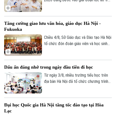
phạm vi toàn quốc. Việc lọc ảo được
thực hiện 6 lần theo quy trình và sẽ kết
thúc vào ngày 9/8.
Tăng cường giao lưu văn hóa, giáo dục Hà Nội -
Fukuoka
Chiều 4/8, Sở Giáo dục và Đào tạo Hà Nội
tổ chức đón đoàn giáo viên và học sinh
tỉnh Fukuoka, Nhật Bản đến học tập, tìm
hiểu văn hóa, cuộc sống của người Việt
Nam.
Dấu ấn đáng nhớ trong ngày đầu tiên đi học
Từ ngày 3/8, nhiều trường tiểu học trên
địa bàn Hà Nội đã tổ chức chương trình
đón học sinh lớp 1 trong không khí rộn
ràng, ấm áp. Đây là cột mốc đánh dấu
bước chuyển quan trọng của các em từ
Đại học Quốc gia Hà Nội tăng tốc đào tạo tại Hòa
bậc mầm non lên tiểu học, mở đầu hành
Lạc
trình chinh phục tri thức với nhiều trải