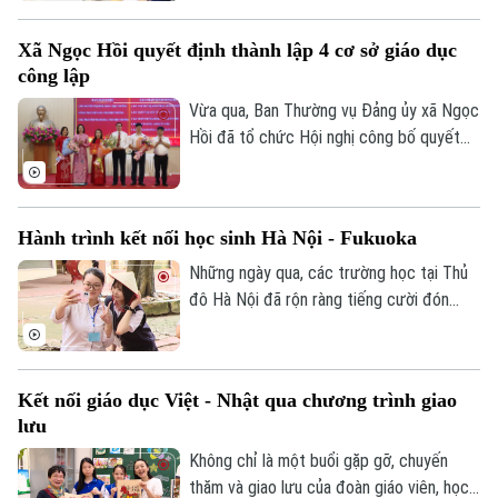
cấp thiết đối với giáo dục Việt Nam.
Tư vấn sức khỏe
Quần vợt
Tin tức
Xã Ngọc Hồi quyết định thành lập 4 cơ sở giáo dục
Đã phát sóng
công lập
Golf
Sao
Vừa qua, Ban Thường vụ Đảng ủy xã Ngọc
Hồi đã tổ chức Hội nghị công bố quyết
Điện ảnh
định thành lập các cơ sở giáo dục công
lập, thành lập các đảng bộ cơ sở và công
Thời trang
tác cán bộ sau khi sắp xếp, tổ chức lại
Hành trình kết nối học sinh Hà Nội - Fukuoka
các trường học thuộc thẩm quyền trên
Âm nhạc
địa bàn xã.
Những ngày qua, các trường học tại Thủ
đô Hà Nội đã rộn ràng tiếng cười đón
tiếp đoàn học sinh đến từ tỉnh Fukuoka,
Nhật Bản. Một hành trình giao lưu đầy ắp
những trải nghiệm văn hóa độc đáo và
Kết nối giáo dục Việt - Nhật qua chương trình giao
tình bạn xuyên biên giới được mở ra đã
lưu
góp phần bồi đắp cho mối quan hệ hữu
nghị Hà Nội - Fukuoka.
Không chỉ là một buổi gặp gỡ, chuyến
thăm và giao lưu của đoàn giáo viên, học