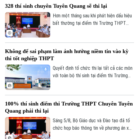
điều kiện, từ đội ngũ giáo viên, cơ sở vật
328 thí sinh chuyên Tuyên Quang sẽ thi lại
chất đến sách giáo khoa, bảo đảm không
học sinh nào bị bỏ lại phía sau.
Hơn một tháng sau khi phát hiện dấu hiệu
bất thường tại điểm thi Trường THPT
Chuyên Tuyên Quang, Bộ Giáo dục và Đào
tạo đã công bố phương án xử lý.
Không để sai phạm làm ảnh hưởng niềm tin vào kỳ
thi tốt nghiệp THPT
Quyết định tổ chức thi lại tất cả các môn
với toàn bộ thí sinh tại điểm thi Trường
THPT chuyên Tuyên Quang được đưa ra
Liên hệ đường dây nóng (bấm để gọi)
trên cơ sở kết quả điều tra ban đầu của
Bộ Công an, ý kiến của các cơ quan liên
Tòa soạn
Tòa soạn
100% thí sinh điểm thi Trường THPT Chuyên Tuyên
quan và quy chế thi hiện hành, nhằm bảo
0865.116.699 (hotline)
0865.116.699
Quang phải thi lại
đảm sự công bằng, minh bạch của kỳ thi
tốt nghiệp THPT, đồng thời bảo vệ quyền
Sáng 5/8, Bộ Giáo dục và Đào tạo đã tổ
lợi của các thí sinh và giữ vững niềm tin
chức họp báo thông tin về phương án xử
của xã hội đối với kỳ thi.
lý đối với thí sinh tại điểm thi Trường