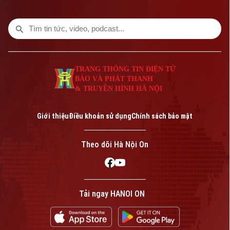
nhiệm vụ trọng tâm như đổi mới chương
trình, chuyển đổi số, giáo dục STEM, ứng
dụng trí tuệ nhân tạo (AI) và từng bước
đưa tiếng Anh trở thành ngôn ngữ thứ hai
trong trường học.
TRANG THÔNG TIN ĐIỆN TỬ
BÁO VÀ PHÁT THANH
& TRUYỀN HÌNH HÀ NỘI
Giới thiệu
Điều khoản sử dụng
Chính sách bảo mật
Theo dõi Hà Nội On
Tải ngay HANOI ON