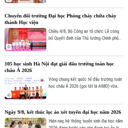
THPT Chuyên Tuyên Quang trong Kỳ thi
tốt nghiệp THPT năm 2026. Theo đó,
Chuyển đổi trường Đại học Phòng cháy chữa cháy
toàn bộ thí sinh tại điểm thi này sẽ thi lại
thành Học viện
tất cả các môn.
Chiều 4/8, Bộ Công an tổ chức Lễ công
bố Quyết định của Thủ tướng Chính phủ
về việc chuyển đổi Trường Đại học Phòng
cháy chữa cháy thành Học viện Phòng
cháy chữa cháy và Cứu nạn cứu hộ. Tới
105 học sinh Hà Nội đạt giải đấu trường toán học
dự và chỉ đạo buổi lễ Thượng tướng, TS
châu Á 2026
Lê Quốc Hùng, Ủy viên Trung ương Đảng,
Phó Bí thư Đảng ủy Công an Trung ương,
Vòng chung kết quốc tế đấu trường toán
Thứ trưởng Bộ Công an; GS.TS Lê Quân,
học châu Á 2026 (gọi tắt là AIMO) vừa
Thứ trưởng Bộ Giáo dục và Đào tạo.
kết thúc. Hà Nội là đơn vị có số lượng thí
sinh đạt giải nhiều nhất với 105 em. Cuộc
thi là sự kiện thường niên do Báo Tiền
Ngày 9/8, kết thúc lọc ảo xét tuyển đại học năm 2026
phong phối hợp với Đại học Bách Khoa Hà
Nội tổ chức.
Hiện nay, hệ thống tuyển sinh đại học năm
2026 đang bước vào giai đoạn lọc ảo trên