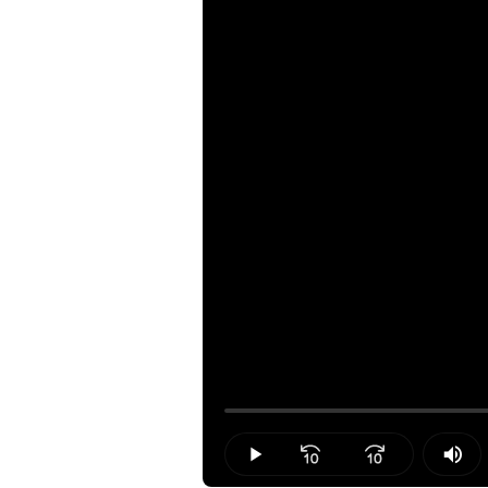
Loaded
:
0.00%
Play
Mut