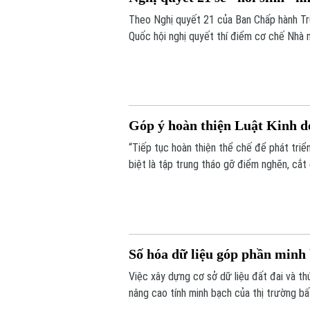
Theo Nghị quyết 21 của Ban Chấp hành Tr
Quốc hội nghị quyết thí điểm cơ chế Nhà 
còn khả năng thực hiện. Nếu được thông q
bổ sung quỹ nhà ở và giảm lãng phí tài ngu
Góp ý hoàn thiện Luật Kinh d
“Tiếp tục hoàn thiện thể chế để phát triể
biệt là tập trung tháo gỡ điểm nghẽn, cắt
nước”. Đó là những nội dung được nhiều ch
thảo “Góp ý sửa đổi, bổ sung Luật kinh d
Số hóa dữ liệu góp phần minh 
Việc xây dựng cơ sở dữ liệu đất đai và t
nâng cao tính minh bạch của thị trường bấ
nối, cập nhật và chia sẻ đồng bộ.