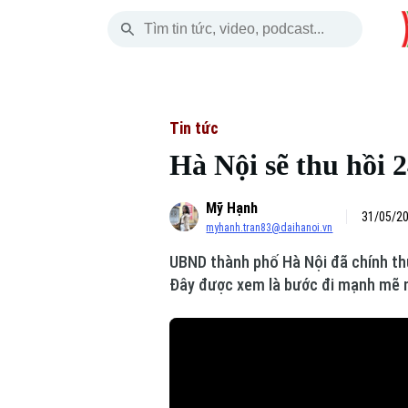
Chủ Nhật
THỜI SỰ
HÀ NỘI
THẾ GIỚI
09 Tháng 08, 2026
Hà Nội
Nhịp sống Hà Nộ
Tin tức
Tin tức
Hà Nội sẽ thu hồi 
Chính trị
Người Hà Nội
Quân s
Mỹ Hạnh
Xã hội
Khoảnh khắc Hà 
Hồ sơ
31/05/20
myhanh.tran83@daihanoi.vn
An ninh trật tự
Ẩm thực
Người V
UBND thành phố Hà Nội đã chính thứ
Đây được xem là bước đi mạnh mẽ nhằ
Công nghệ
Skip Ad