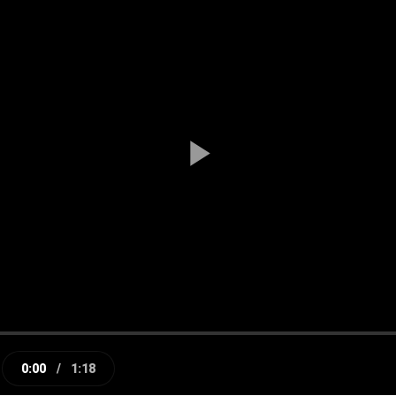
Play
Video
0:00
/
1:18
e
Current
Duration