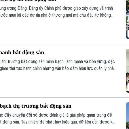
ung ương Đảng, Đảng ủy Chính phủ được giao xây dựng và trình
nước mua lại các dự án nhà ở thương mại mà chủ đầu tư không
ua, đây được kỳ vọng sẽ góp phần khơi thông nguồn lực đất đai,
yên.
oanh bất động sản
n thị trường bất động sản minh bạch, lành mạnh và bền vững, đặc
 giảm thủ tục hành chính nhưng vẫn bảo đảm hiệu lực quản lý nhà
uyên gia, hiệp hội và doanh nghiệp đã đưa ra phân tích tại hội
oanh bất động sản 2023” tổ chức sáng 6/8.
bạch thị trường bất động sản
húc đẩy chuyển đổi số được đánh giá là giải pháp quan trọng để
t động sản. Tuy nhiên, để phát huy hiệu quả, dữ liệu cần được kết