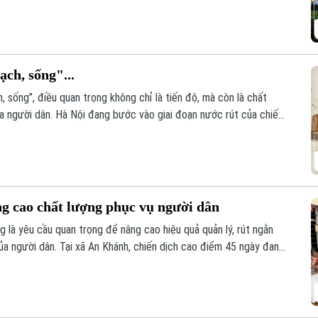
ạch, sống"...
, sống”, điều quan trọng không chỉ là tiến độ, mà còn là chất
ủa người dân. Hà Nội đang bước vào giai đoạn nước rút của chiến
n hóa khoảng 4,1 triệu thửa đất và căn hộ trước ngày 25/8/2026.
ng cao chất lượng phục vụ người dân
g là yêu cầu quan trọng để nâng cao hiệu quả quản lý, rút ngắn
ủa người dân. Tại xã An Khánh, chiến dịch cao điểm 45 ngày đang
ừng khu dân cư, với sự vào cuộc của cả hệ thống chính trị và sự