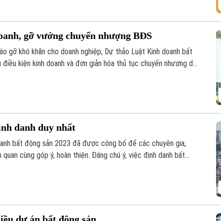
 doanh, gỡ vướng chuyển nhượng BĐS
tháo gỡ khó khăn cho doanh nghiệp, Dự thảo Luật Kinh doanh bất
u điều kiện kinh doanh và đơn giản hóa thủ tục chuyển nhượng dự
định danh duy nhất
doanh bất động sản 2023 đã được công bố để các chuyên gia,
 quan cùng góp ý, hoàn thiện. Đáng chú ý, việc định danh bất
của Luật lần này, đảm bảo mỗi bất động sản chỉ có duy nhất 1
hiều dự án bất động sản