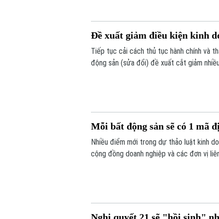
Đề xuất giảm điều kiện kinh
Tiếp tục cải cách thủ tục hành chính và 
động sản (sửa đổi) đề xuất cắt giảm nhiề
án.
Mỗi bất động sản sẽ có 1 mã 
Nhiều điểm mới trong dự thảo luật kinh 
cộng đồng doanh nghiệp và các đơn vị liên
động sản sẽ được bổ sung vào điều khoản 
mã định danh.
Nghị quyết 21 sẽ "hồi sinh" n