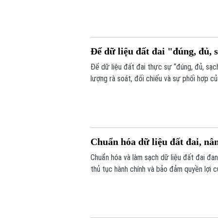
Để dữ liệu đất đai "đúng, đủ, s
Để dữ liệu đất đai thực sự “đúng, đủ, sạch
lượng rà soát, đối chiếu và sự phối hợp c
dịch cao điểm 45 ngày, với mục tiêu chuẩ
Chuẩn hóa dữ liệu đất đai, nâ
Chuẩn hóa và làm sạch dữ liệu đất đai đan
thủ tục hành chính và bảo đảm quyền lợi c
được triển khai đồng loạt từ từng thôn, t
đồng thuận của người dân.