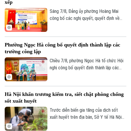
xếp
Sáng 7/8, Đảng ủy phường Hoàng Mai
công bố các nghị quyết, quyết định về
sắp xếp, tổ chức lại các cơ sở giáo dục
công lập và thành lập tổ chức cơ sở Đảng
tại các đơn vị này. Với 9 trường thuộc
Phường Ngọc Hà công bố quyết định thành lập các
diện sắp xếp được tổ chức lại thành bốn
trường công lập
trường, phường Hoàng Mai đã đạt tỷ lệ
giảm 55%, vượt yêu cầu Ủy ban nhân dân
Chiều 7/8, phường Ngọc Hà tổ chức Hội
thành phố Hà Nội đề ra.
nghị công bố quyết định thành lập các
trường mầm non, tiểu học, THCS công lập
và công tác sắp xếp cán bộ trên địa bàn
phường.
Hà Nội khẩn trương kiểm tra, siết chặt phòng chống
sốt xuất huyết
Trước diễn biến gia tăng của dịch sốt
Chuyên mục
xuất huyết trên địa bàn, Sở Y tế Hà Nội
vừa ban hành công văn khẩn yêu cầu các
Thời sự