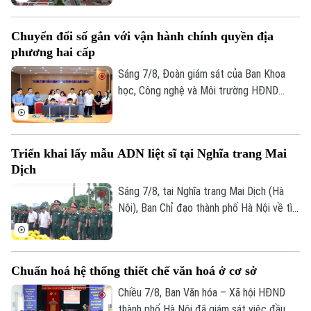
thời gian qua, xã Thượng Phúc đã tập
trung đồng loạt nhiều giải pháp. Nhờ đó,
Chuyển đổi số gắn với vận hành chính quyền địa
nhiều người dân và doanh nghiệp đã sớm
phương hai cấp
đồng thuận, bàn giao đất để thực hiện
siêu dự án 162.000 tỷ đồng này.
Sáng 7/8, Đoàn giám sát của Ban Khoa
học, Công nghệ và Môi trường HĐND
thành phố Hà Nội giám sát tình hình thực
hiện công tác chuyển đổi số trên địa bàn
xã Quang Minh giai đoạn 2025-2026.
Triển khai lấy mẫu ADN liệt sĩ tại Nghĩa trang Mai
Dịch
Sáng 7/8, tại Nghĩa trang Mai Dịch (Hà
Nội), Ban Chỉ đạo thành phố Hà Nội về tìm
kiếm, quy tập và xác định danh tính hài
cốt liệt sĩ trang trọng tổ chức Lễ dâng
hương tưởng niệm và chính thức triển
Chuẩn hoá hệ thống thiết chế văn hoá ở cơ sở
khai công tác lấy mẫu hài cốt liệt sĩ chưa
xác định được thông tin để phục vụ giám
Chiều 7/8, Ban Văn hóa – Xã hội HĐND
định ADN.
thành phố Hà Nội đã giám sát việc đầu