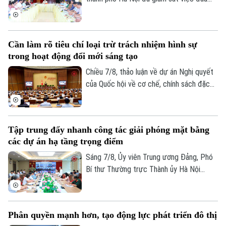
tư, khai thác các thiết chế văn hóa, thể
thao trên địa bàn phường Kiến Hưng.
Liên hệ đường dây nóng (bấm để gọi)
Cần làm rõ tiêu chí loại trừ trách nhiệm hình sự
Tòa soạn
Tòa soạn
trong hoạt động đổi mới sáng tạo
0865.116.699 (hotline)
0865.116.699
Chiều 7/8, thảo luận về dự án Nghị quyết
của Quốc hội về cơ chế, chính sách đặc
thù để xử lý vi phạm pháp luật liên quan
đến kinh tế nhà nước, kinh tế tư nhân và
ứng dụng khoa học, công nghệ, đổi mới
Tập trung đẩy nhanh công tác giải phóng mặt bằng
sáng tạo, chuyển đổi số, các đại biểu tập
các dự án hạ tầng trọng điểm
trung làm rõ trách nhiệm của người đứng
đầu và cơ chế loại trừ trách nhiệm hình sự
Sáng 7/8, Ủy viên Trung ương Đảng, Phó
trong những trường hợp phát sinh rủi ro
Bí thư Thường trực Thành ủy Hà Nội
khách quan.
Nguyễn Trọng Đông, Trưởng ban Chỉ đạo
giải phóng mặt bằng các dự án đầu tư
trên địa bàn thành phố Hà Nội chủ trì hội
Phân quyền mạnh hơn, tạo động lực phát triển đô thị
nghị Ban Chỉ đạo nhằm rà soát, đánh giá