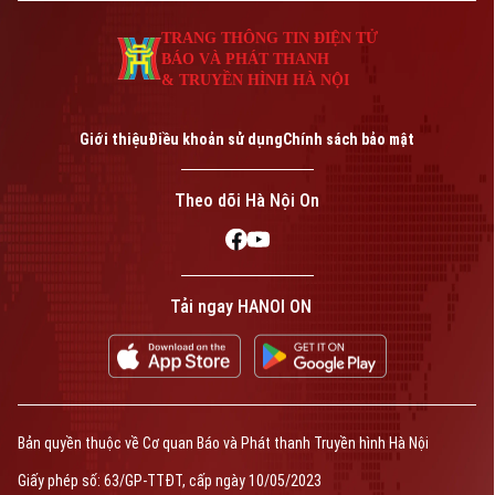
Phương tập trung đẩy nhanh tiến độ.
TRANG THÔNG TIN ĐIỆN TỬ
BÁO VÀ PHÁT THANH
& TRUYỀN HÌNH HÀ NỘI
Giới thiệu
Điều khoản sử dụng
Chính sách bảo mật
Theo dõi Hà Nội On
Tải ngay HANOI ON
Bản quyền thuộc về Cơ quan Báo và Phát thanh Truyền hình Hà Nội
Giấy phép số: 63/GP-TTĐT, cấp ngày 10/05/2023