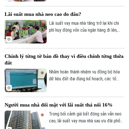
thuê nhà, bất động sản. Ngành Thuế mới
đây đã tổng hợp một số lưu ý về vấn đề
Lãi suất mua nhà neo cao do đâu?
này.
Lãi suất vay mua nhà tăng trở lại khi chi
phí huy động vốn của ngân hàng đi lên,
trong khi tín dụng bất động sản vẫn được
kiểm soát, khiến người mua nhà chịu áp
lực tài chính lớn hơn.
Chỉnh lý từng tờ bản đồ thay vì điều chỉnh từng thửa
đất
Nhằm hoàn thành nhiệm vụ đồng bộ hóa
dữ liệu đất đai đúng kế hoạch, các tổ
công tác luôn tìm các phương án để
chỉnh lý, cập nhật dữ liệu đất đai đảm bảo
theo đúng yêu cầu, trong đó, việc chỉnh lý
Người mua nhà đối mặt với lãi suất thả nổi 16%
từng tờ bản đồ thay vì chỉnh lý từng thửa
đất như trước đây đã và đang được xem
Trong bối cảnh giá bất động sản vẫn neo
là giải pháp tối ưu.
cao, lãi suất vay mua nhà sau ưu đãi phổ
Liên hệ đường dây nóng (bấm để gọi)
biến 13-15% một năm, tăng mạnh so với