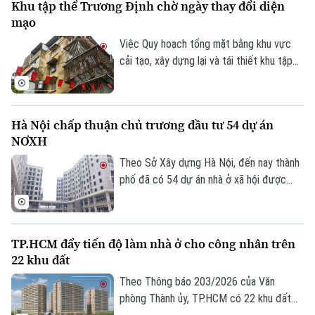
Khu tập thể Trương Định chờ ngày thay đổi diện
quý III/2026.
mạo
Việc Quy hoạch tổng mặt bằng khu vực
cải tạo, xây dựng lại và tái thiết khu tập
thể Trương Định tỷ lệ 1/500 được phê
duyệt đã mở ra kỳ vọng cải thiện điều
kiện sống cho người dân và cũng là bước
Hà Nội chấp thuận chủ trương đầu tư 54 dự án
khởi đầu cho quá trình chỉnh trang các
NƠXH
khu tập thể cũ của Thủ đô.
Theo Sở Xây dựng Hà Nội, đến nay thành
phố đã có 54 dự án nhà ở xã hội được
chấp thuận chủ trương đầu tư, trong đó
nhiều dự án đang triển khai thủ tục đầu
tư, giải phóng mặt bằng và chuẩn bị khởi
TP.HCM đẩy tiến độ làm nhà ở cho công nhân trên
công.
22 khu đất
Theo Thông báo 203/2026 của Văn
phòng Thành ủy, TP.HCM có 22 khu đất