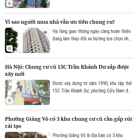
phát triển nhà ở xã hội, nhiều dự án trên
địa bàn đang tăng tốc thi công để hoàn
Tư vấn sức khỏe
Quần vợt
thành các mốc tiến độ đề ra.
Tin tức
Đã phát sóng
Vì sao người mua nhà vẫn ưu tiên chung cư?
Golf
Sao
Hạ tầng giao thông ngày càng hoàn thiện
đang làm thay đổi xu hướng lựa chọn nhà
Điện ảnh
ở của người dân. Khảo sát mới của
Batdongsan.com.vn cho thấy, phân khúc
Thời trang
chung cư tiếp tục thu hút sự quan tâm
Hà Nội: Chung cư cũ 15C Trần Khánh Dư sắp được
nhờ đáp ứng tốt nhu cầu ở thực và hưởng
xây mới
Âm nhạc
lợi từ hệ thống hạ tầng đồng bộ.
Được xây dựng từ năm 1990, khu tập thể
15C Trần Khánh Dư, phường Cửa Nam đã
trải qua hơn ba thập kỷ sử dụng. Theo
thời gian, cùng với việc một số căn hộ cơi
nới, cải tạo không đúng thiết kế ban đầu,
Phường Giảng Võ có 3 khu chung cư cũ cần gấp rút
nhiều hạng mục của công trình đã xuống
cải tạo
cấp, ảnh hưởng đến an toàn và chất lượng
sinh hoạt của cư dân.
Phường Giảng Võ là địa bàn có 3 khu