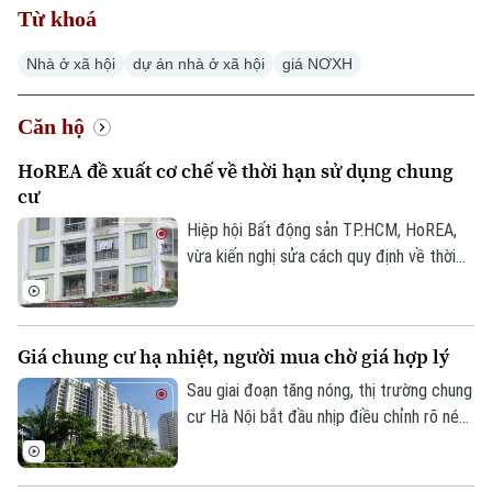
Từ khoá
Nhà ở xã hội
dự án nhà ở xã hội
giá NƠXH
Căn hộ
HoREA đề xuất cơ chế về thời hạn sử dụng chung
cư
Hiệp hội Bất động sản TP.HCM, HoREA,
vừa kiến nghị sửa cách quy định về thời
hạn sử dụng nhà chung cư trong dự thảo
Luật Nhà ở sửa đổi. Theo đó, thay vì khái
niệm “sở hữu nhà chung cư có thời hạn”,
Giá chung cư hạ nhiệt, người mua chờ giá hợp lý
HoREA đề xuất quy định theo hướng “thời
hạn sử dụng nhà chung cư theo niên hạn
Sau giai đoạn tăng nóng, thị trường chung
xây dựng công trình”, nhằm tránh cách
cư Hà Nội bắt đầu nhịp điều chỉnh rõ nét.
hiểu quyền sở hữu căn hộ của người dân
Áp lực đòn bẩy buộc nhiều nhà đầu tư
bị giới hạn về thời gian.
phải chủ động hạ giá cắt lỗ, trong khi