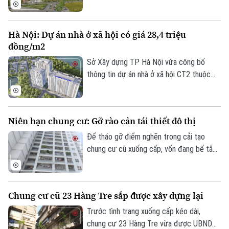
tổng diện tích gần 54 ha được xác định
phục vụ mục tiêu phát triển nhà ở cho
công nhân, lao động làm việc tại các khu
Hà Nội: Dự án nhà ở xã hội có giá 28,4 triệu
công nghiệp.
đồng/m2
Sở Xây dựng TP Hà Nội vừa công bố
thông tin dự án nhà ở xã hội CT2 thuộc
phường Lĩnh Nam. Theo đó, dự án sẽ nhận
hồ sơ trong quý III, với giá tạm tính 28,4
triệu đồng/m2.
Niên hạn chung cư: Gỡ rào cản tái thiết đô thị
Để tháo gỡ điểm nghẽn trong cải tạo
chung cư cũ xuống cấp, vốn đang bế tắc
Liên hệ đường dây nóng (bấm để gọi)
vì vướng mắc quyền sở hữu, nhiều chuyên
Tòa soạn
Tòa soạn
gia đề xuất cần luật hóa quy định về niên
hạn sử dụng nhà chung cư.
0865.116.699 (hotline)
0865.116.699
Chung cư cũ 23 Hàng Tre sắp được xây dựng lại
Trước tình trạng xuống cấp kéo dài,
chung cư 23 Hàng Tre vừa được UBND