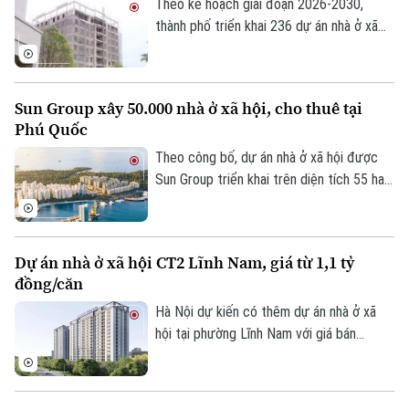
Theo kế hoạch giai đoạn 2026-2030,
thành phố triển khai 236 dự án nhà ở xã
hội, trong đó 147 dự án đã được chấp
thuận chủ trương đầu tư với quy mô
khoảng 132.000 căn hộ, tổng vốn hơn
Sun Group xây 50.000 nhà ở xã hội, cho thuê tại
290.500 tỷ đồng.
Phú Quốc
Theo dõi Hà Nội On
Theo công bố, dự án nhà ở xã hội được
Sun Group triển khai trên diện tích 55 ha
tại khu vực cửa ngõ phía Nam Phú Quốc,
tiếp giáp trục ĐT 975 và kết nối với khu
vực thị trấn Hoàng Hôn.
Dự án nhà ở xã hội CT2 Lĩnh Nam, giá từ 1,1 tỷ
đồng/căn
Hà Nội dự kiến có thêm dự án nhà ở xã
hội tại phường Lĩnh Nam với giá bán
khoảng 28,4 triệu đồng/m², tương đương
1,1-1,5 tỷ đồng/căn. Chủ đầu tư dự kiến
tiếp nhận hồ sơ đăng ký mua nhà trong