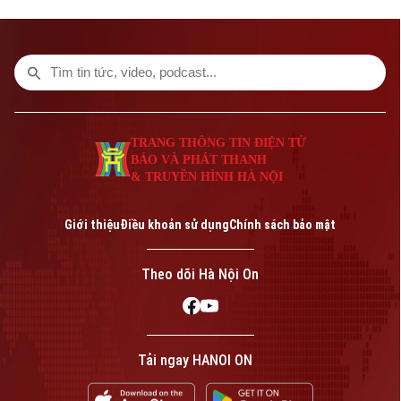
ở xã hội, nhà ở cho thuê nhằm tăng nguồn
cung và đáp ứng nhu cầu an cư của người
dân.
TRANG THÔNG TIN ĐIỆN TỬ
BÁO VÀ PHÁT THANH
& TRUYỀN HÌNH HÀ NỘI
Giới thiệu
Điều khoản sử dụng
Chính sách bảo mật
Theo dõi Hà Nội On
Tải ngay HANOI ON