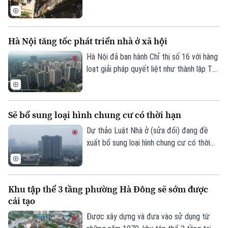
TP Hà Nội đưa vào danh mục 8 dự án cải
tạo, xây dựng lại chung cư cũ. Dự án dự
kiến sẽ chính thức khởi công trong những
Hà Nội tăng tốc phát triển nhà ở xã hội
tháng cuối năm 2026.
Hà Nội đã ban hành Chỉ thị số 16 với hàng
loạt giải pháp quyết liệt như thành lập Tổ
công tác đặc biệt, áp dụng cơ chế "làn
xanh" để rút ngắn thủ tục đầu tư, đẩy
nhanh tiến độ các dự án và gia tăng
Sẽ bổ sung loại hình chung cư có thời hạn
nguồn cung nhà ở xã hội với kỳ vọng sẽ
mở thêm cơ hội an cư cho người dân
Dự thảo Luật Nhà ở (sửa đổi) đang đề
trong thời gian tới.
xuất bổ sung loại hình chung cư có thời
hạn, đồng thời quy định rõ việc xác lập
quyền sở hữu của người dân và cơ chế xử
lý đối với các nhà chung cư thuộc diện
Khu tập thể 3 tầng phường Hà Đông sẽ sớm được
phải phá dỡ.
cải tạo
Được xây dựng và đưa vào sử dụng từ