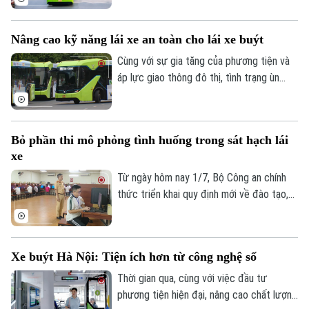
khách công cộng bằng xe buýt được ngân
CỦA CƠ QUAN BÁO VÀ PHÁT THANH TRUYỀN HÌNH HÀ NỘI
sách thành phố trợ giá đối với hành trình
Số 3-5 Huỳnh Thúc Kháng-Phường Láng-Hà Nội
Nâng cao kỹ năng lái xe an toàn cho lái xe buýt
di chuyển trong phạm vi khu vực Vành đai
Giám đốc: VŨ MINH TUẤN
1. Để được miễn tiền vé sử dụng các
Cùng với sự gia tăng của phương tiện và
tuyến buýt có trợ giá trong Vành đai 1,
áp lực giao thông đô thị, tình trạng ùn
Phó Giám đốc: Nguyễn Kim Khiêm, Nguyễn Minh Đức, Nguyễn Thành Lợi
Trung tâm Quản lý và Điều hành giao
tắc, dừng đỗ không đúng quy định hay
thông thành phố Hà Nội vừa đưa ra hướng
những nguy cơ từ điểm mù xe buýt vẫn
dẫn cụ thể.
luôn tiềm ẩn nhiều rủi ro. Để nâng cao ý
Bỏ phần thi mô phỏng tình huống trong sát hạch lái
thức chấp hành pháp luật và bảo đảm an
xe
toàn giao thông, lực lượng Cảnh sát giao
thông Hà Nội đã triển khai nhiều giải pháp
Từ ngày hôm nay 1/7, Bộ Công an chính
đồng bộ.
thức triển khai quy định mới về đào tạo,
sát hạch và cấp giấy phép lái xe. Điểm
thay đổi đáng chú ý là bãi bỏ phần sát
hạch mô phỏng các tình huống giao thông
Xe buýt Hà Nội: Tiện ích hơn từ công nghệ số
trên máy tính.
Thời gian qua, cùng với việc đầu tư
phương tiện hiện đại, nâng cao chất lượng