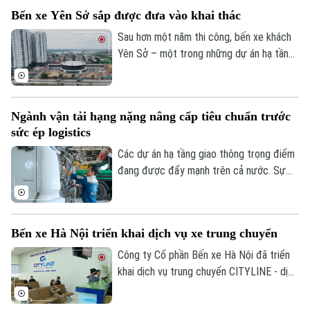
Quần vợt
sản xuất ô tô Trung Quốc đang đẩy mạnh
Tin tức
Đã phát sóng
Bến xe Yên Sở sắp được đưa vào khai thác
mở rộng quy mô tại thị trường châu Âu.
Golf
Sau hơn một năm thi công, bến xe khách
Sao
Yên Sở – một trong những dự án hạ tầng
giao thông trọng điểm của Hà Nội – đã
Điện ảnh
cơ bản hoàn thiện và sẵn sàng đưa vào
khai thác tạo thêm động lực hoàn thiện
Thời trang
Ngành vận tải hạng nặng nâng cấp tiêu chuẩn trước
mạng lưới vận tải hành khách liên tỉnh ở
sức ép logistics
cửa ngõ phía Nam Thủ đô.
Âm nhạc
Các dự án hạ tầng giao thông trọng điểm
đang được đẩy mạnh trên cả nước. Sự
sôi động này kéo theo nhu cầu rất lớn về
phương tiện vận tải thương mại, đặc biệt
là phân khúc xe tải hạng nặng.
Bến xe Hà Nội triển khai dịch vụ xe trung chuyển
Công ty Cổ phần Bến xe Hà Nội đã triển
khai dịch vụ trung chuyển CITYLINE - dịch
vụ giúp kết nối hành khách từ nhà đến bến
xe và từ bến xe về nhà, gia tăng tiện ích