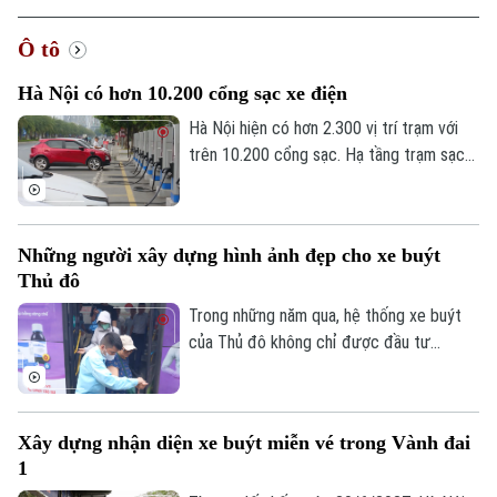
Ô tô
Hà Nội có hơn 10.200 cổng sạc xe điện
Hà Nội hiện có hơn 2.300 vị trí trạm với
trên 10.200 cổng sạc. Hạ tầng trạm sạc
xe điện tại Hà Nội hiện cơ bản đáp ứng
nhu cầu sử dụng, trong bối cảnh số lượng
phương tiện xanh trên địa bàn thành phố
Những người xây dựng hình ảnh đẹp cho xe buýt
ngày càng gia tăng.
Thủ đô
Trong những năm qua, hệ thống xe buýt
của Thủ đô không chỉ được đầu tư
phương tiện hiện đại mà còn chú trọng
đến việc nâng cao chất lượng phục vụ.
Những hành động nhỏ, cách ứng xử tận
Xây dựng nhận diện xe buýt miễn vé trong Vành đai
tình, trách nhiệm của đội ngũ công nhân
1
lái xe, nhân viên phục vụ đã góp phần tạo