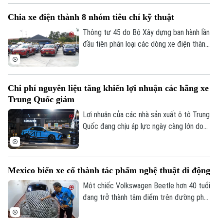
và tạo dựng hình ảnh bến xe thân thiện,
Chia xe điện thành 8 nhóm tiêu chí kỹ thuật
hiện đại, xây dựng hệ sinh thái phục vụ
hành khách ngày càng hoàn thiện.
Thông tư 45 do Bộ Xây dựng ban hành lần
đầu tiên phân loại các dòng xe điện thành
8 nhóm với tiêu chí kỹ thuật cụ thể.
Chi phí nguyên liệu tăng khiến lợi nhuận các hãng xe
Trung Quốc giảm
Lợi nhuận của các nhà sản xuất ô tô Trung
Quốc đang chịu áp lực ngày càng lớn do
giá nguyên liệu đầu vào tăng mạnh.
Mexico biến xe cổ thành tác phẩm nghệ thuật di động
Một chiếc Volkswagen Beetle hơn 40 tuổi
đang trở thành tâm điểm trên đường phố
Mexico nhờ lớp vỏ đặc biệt được tạo nên