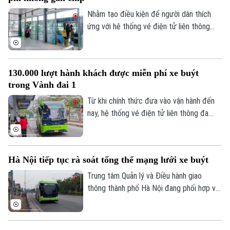
Nhằm tạo điều kiện để người dân thích
ứng với hệ thống vé điện tử liên thông
mới, Trung tâm Quản lý và Điều hành giao
thông TP Hà Nội quyết định gia hạn thời
gian sử dụng thẻ xe buýt miễn phí mẫu cũ,
130.000 lượt hành khách được miễn phí xe buýt
không gắn chip, đến hết ngày
trong Vành đai 1
31/12/2026.
Từ khi chính thức đưa vào vận hành đến
nay, hệ thống vé điện tử liên thông đa
Liên hệ đường dây nóng (bấm để gọi)
phương thức đã phục vụ miễn phí khoảng
Tòa soạn
Tòa soạn
130.000 lượt hành khách di chuyển trong
phạm vi Vành đai 1.
0865.116.699 (hotline)
0865.116.699
Hà Nội tiếp tục rà soát tổng thể mạng lưới xe buýt
Trung tâm Quản lý và Điều hành giao
thông thành phố Hà Nội đang phối hợp với
UBND các xã, phường khẩn trương rà
soát tổng thể mạng lưới xe buýt. Kết quả
sẽ được báo cáo với Sở Xây dựng, nhằm