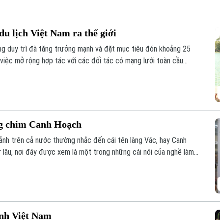
u lịch Việt Nam ra thế giới
ng duy trì đà tăng trưởng mạnh và đặt mục tiêu đón khoảng 25
 việc mở rộng hợp tác với các đối tác có mạng lưới toàn cầu
 cao hiệu quả xúc tiến, quảng bá điểm đến.
ng chim Canh Hoạch
cảnh trên cả nước thường nhắc đến cái tên làng Vác, hay Canh
 lâu, nơi đây được xem là một trong những cái nôi của nghề làm
 chỉ đáp ứng nhu cầu nuôi chim mà còn thể hiện trình độ chế
im và óc thẩm mỹ của người thợ.
ình Việt Nam