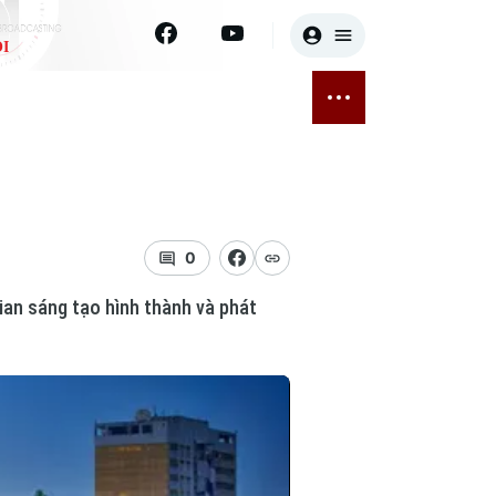
I
E
THỂ THAO
GIẢI TRÍ
ĐÃ PHÁT SÓNG
Bóng đá
Tin tức
ỡng
Quần vợt
Sao
sức khỏe
Golf
Điện ảnh
0
gian sáng tạo hình thành và phát
Thời trang
Âm nhạc