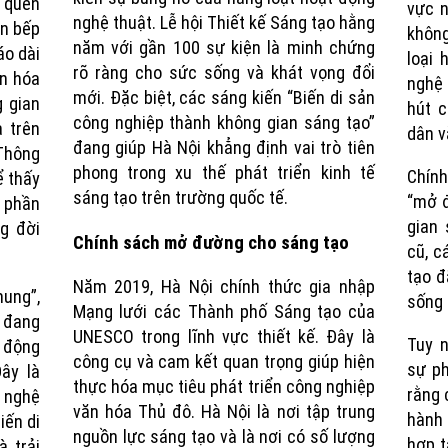
 quen
vực n
nghệ thuật. Lễ hội Thiết kế Sáng tạo hằng
an bếp
không
năm với gần 100 sự kiện là minh chứng
áo dài
loại 
rõ ràng cho sức sống và khát vọng đổi
n hóa
nghệ 
mới. Đặc biệt, các sáng kiến “Biến di sản
 gian
hút 
công nghiệp thành không gian sáng tạo”
 trên
dân v
đang giúp Hà Nội khẳng định vai trò tiên
Thông
phong trong xu thế phát triển kinh tế
Chín
ể thấy
sáng tạo trên trường quốc tế.
“mở đ
p phần
gian 
ng đời
Chính sách mở đường cho sáng tạo
cũ, c
tạo đ
Năm 2019, Hà Nội chính thức gia nhập
hung”,
sống 
Mạng lưới các Thành phố Sáng tạo của
 đang
UNESCO trong lĩnh vực thiết kế. Đây là
Tuy n
 động
công cụ và cam kết quan trọng giúp hiện
sự ph
ây là
thực hóa mục tiêu phát triển công nghiệp
rằng 
u nghệ
văn hóa Thủ đô. Hà Nội là nơi tập trung
hành 
iến di
nguồn lực sáng tạo và là nơi có số lượng
hợp t
à trải