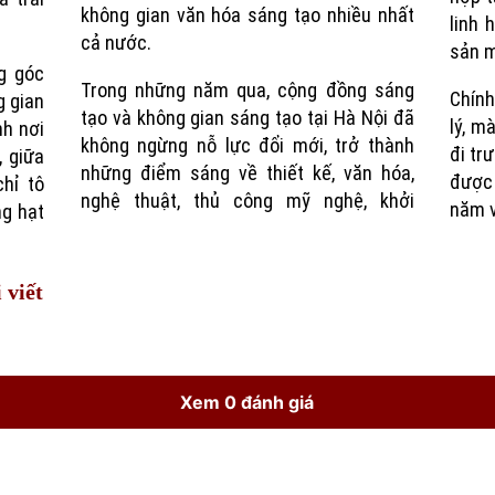
không gian văn hóa sáng tạo nhiều nhất
linh 
cả nước.
sản m
g góc
Trong những năm qua, cộng đồng sáng
Chính
g gian
tạo và không gian sáng tạo tại Hà Nội đã
lý, m
nh nơi
không ngừng nỗ lực đổi mới, trở thành
đi tr
, giữa
những điểm sáng về thiết kế, văn hóa,
được 
chỉ tô
nghệ thuật, thủ công mỹ nghệ, khởi
năm v
ng hạt
 viết
Xem 0 đánh giá