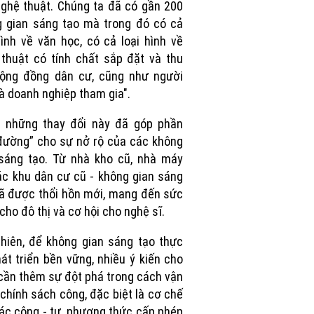
ghệ thuật. Chúng ta đã có gần 200
 gian sáng tạo mà trong đó có cả
hình về văn học, có cả loại hình về
thuật có tính chất sắp đặt và thu
cộng đồng dân cư, cũng như người
à doanh nghiệp tham gia".
h những thay đổi này đã góp phần
ường” cho sự nở rộ của các không
sáng tạo. Từ nhà kho cũ, nhà máy
ác khu dân cư cũ - không gian sáng
ã được thổi hồn mới, mang đến sức
cho đô thị và cơ hội cho nghệ sĩ.
hiên, để không gian sáng tạo thực
át triển bền vững, nhiều ý kiến cho
cần thêm sự đột phá trong cách vận
chính sách công, đặc biệt là cơ chế
ác công - tư, phương thức cấp phép