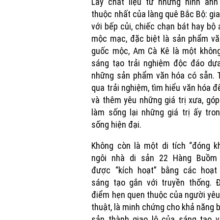
Lấy chất liệu từ những hình ảnh
thuộc nhất của làng quê Bắc Bộ: gi
với bếp củi, chiếc chạn bát hay bộ 
mộc mạc, đặc biệt là sản phẩm vă
guốc mộc, Am Cà Kê là một không
sáng tạo trải nghiệm độc đáo dựa
những sản phẩm văn hóa có sẵn. 
qua trải nghiệm, tìm hiểu văn hóa đ
và thêm yêu những giá trị xưa, gó
làm sống lại những giá trị ấy tro
sống hiện đại.
Không còn là một di tích “đóng k
ngôi nhà di sản 22 Hàng Buồm
được “kích hoạt” bằng các hoạt
sáng tạo gắn với truyền thống. Đ
điểm hẹn quen thuộc của người yê
thuật, là minh chứng cho khả năng b
sản thành giao lộ của sáng tạo v