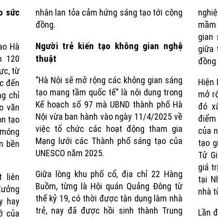
o sức
nhân lan tỏa cảm hứng sáng tạo tới cộng
nghiệ
Time
đồng.
mầm 
gian 
Người trẻ kiến tạo không gian nghệ
ao Hà
giữa 
n 120
thuật
đồng 
ực, từ
“Hà Nội sẽ mở rộng các không gian sáng
Hiện 
ạc đến
tạo mang tầm quốc tế” là nội dung trong
mở rộ
ng chỉ
Kế hoạch số 97 mà UBND thành phố Hà
đó x
o văn
Nội vừa ban hành vào ngày 11/4/2025 về
điểm 
òn tạo
việc tổ chức các hoạt động tham gia
của n
n móng
Mạng lưới các Thành phố sáng tạo của
tạo g
ển bền
UNESCO năm 2025.
Tử Gi
giá t
Giữa lòng khu phố cổ, địa chỉ 22 Hàng
 liên
tại N
Buồm, từng là Hội quán Quảng Đông từ
 Xưởng
nhà t
thế kỷ 19, có thời được tận dụng làm nhà
y hay
trẻ, nay đã được hồi sinh thành Trung
Lần đ
ỡ của