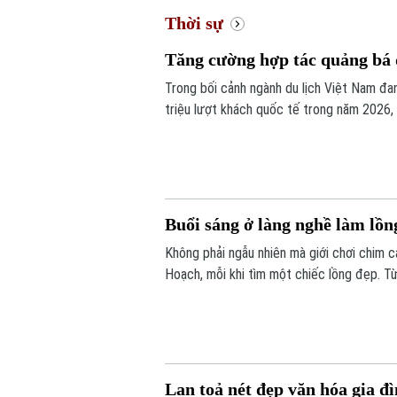
Thời sự
Tăng cường hợp tác quảng bá d
Trong bối cảnh ngành du lịch Việt Nam đa
triệu lượt khách quốc tế trong năm 2026,
được xem là giải pháp quan trọng để nâng
Buổi sáng ở làng nghề làm lồ
Không phải ngẫu nhiên mà giới chơi chim 
Hoạch, mỗi khi tìm một chiếc lồng đẹp. Từ
lồng chim ở Việt Nam. Mỗi sản phẩm không
tác, sự am hiểu tập tính của từng loài ch
Lan toả nét đẹp văn hóa gia đ