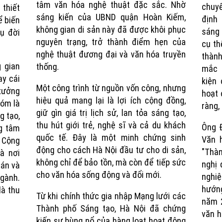
tâm văn hóa nghệ thuật đặc sắc. Nhờ
chuyê
 thiết
sáng kiến của UBND quận Hoàn Kiếm,
định 
ể biến
không gian di sản này đã được khôi phục
sáng 
ụ đời
nguyên trạng, trở thành điểm hẹn của
cụ th
nghệ thuật đương đại và văn hóa truyền
thành
 gian
thống.
mắc 
ay cái
kiện 
Một công trình từ nguồn vốn công, nhưng
xưởng
hoạt 
hiệu quả mang lại là lợi ích cộng đồng,
hóm là
ràng,
giữ gìn giá trị lịch sử, lan tỏa sáng tạo,
g tạo,
thu hút giới trẻ, nghệ sĩ và cả du khách
Ông 
g tâm
quốc tế. Đây là một minh chứng sinh
Văn 
i Cộng
động cho cách Hà Nội đầu tư cho di sản,
"Thà
à nơi
không chỉ để bảo tồn, mà còn để tiếp sức
nghị 
 án và
cho văn hóa sống động và đổi mới.
nghi
ngành.
hướn
à thu
Từ khi chính thức gia nhập Mạng lưới các
năm 2
Thành phố Sáng tạo, Hà Nội đã chứng
văn h
kiến sự bùng nổ của hàng loạt hoạt động