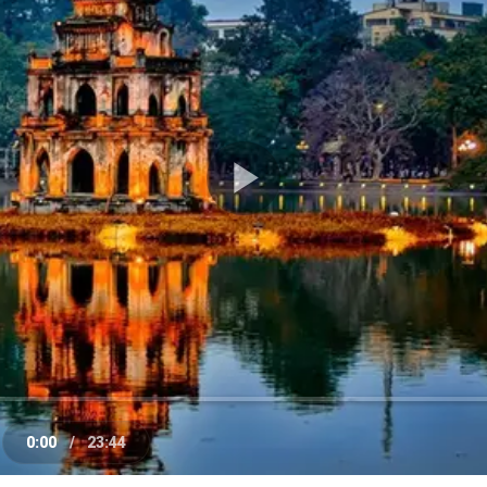
Play
Video
0:00
/
23:44
e
Current
Duration