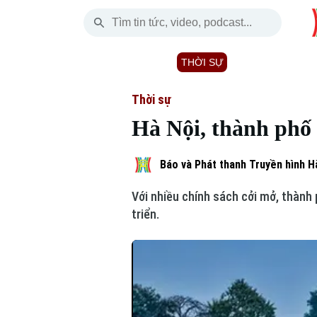
Thứ Sáu
THỜI SỰ
HÀ NỘI
THẾ GIỚI
07 Tháng 08, 2026
Hà Nội
Nhịp sống Hà Nộ
Tin tức
Thời sự
Hà Nội, thành phố
Chính trị
Người Hà Nội
Quân s
Xã hội
Khoảnh khắc Hà 
Hồ sơ
Báo và Phát thanh Truyền hình H
Với nhiều chính sách cởi mở, thành
An ninh trật tự
Ẩm thực
Người V
triển.
Công nghệ
Skip Ad