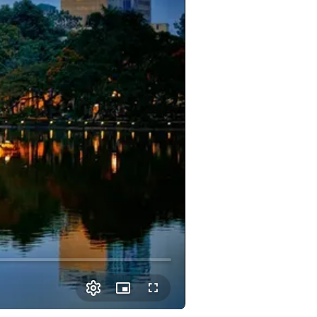
Picture-
Fullscreen
in-