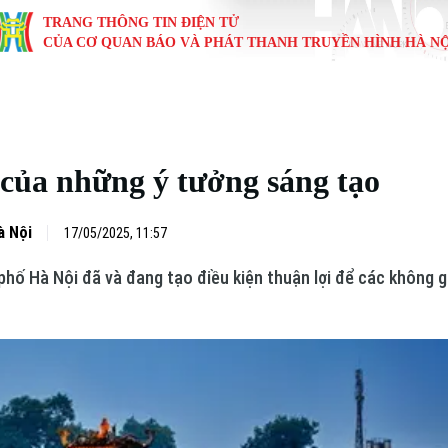
TRANG THÔNG TIN ĐIỆN TỬ
CỦA CƠ QUAN BÁO VÀ PHÁT THANH TRUYỀN HÌNH HÀ NỘ
KINH TẾ
NHÀ ĐẤT
TÀU VÀ XE
GIÁO DỤC
VĂN HÓA
SỨC KHỎ
i
Tin tức
Tin tức
Ô tô
Tin tức
Tin tức
Y tế
 của những ý tưởng sáng tạo
ự
Cafe sáng
Đầu tư
Tàu
Tuyển sinh
Làng nghề
Dinh dư
Nội
Tài chính Ngân hàng
Căn hộ
Xe máy
Hướng nghiệp
Di tích
Tư vấn 
à Nội
17/05/2025, 11:57
 phố Hà Nội đã và đang tạo điều kiện thuận lợi để các không 
iệt 4 phương
Doanh nghiệp
Đất đai
Thị trường
Kinh nghiệm
Đánh giá