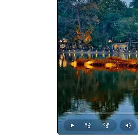
Loaded
:
0.00%
Play
Mut