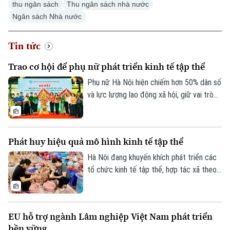
thu ngân sách
Thu ngân sách nhà nước
Ngân sách Nhà nước
Tin tức
Trao cơ hội để phụ nữ phát triển kinh tế tập thể
Phụ nữ Hà Nội hiện chiếm hơn 50% dân số
và lực lượng lao động xã hội, giữ vai trò
quan trọng trên nhiều lĩnh vực phát triển
kinh tế - xã hội của Thủ đô. Trong khu vực
kinh tế tập thể, ngày càng nhiều phụ nữ
Phát huy hiệu quả mô hình kinh tế tập thể
mạnh dạn thay đổi tư duy sản xuất, ứng
dụng khoa học công nghệ, chuyển đổi số
Hà Nội đang khuyến khích phát triển các
để nâng cao giá trị sản phẩm.
tổ chức kinh tế tập thể, hợp tác xã theo
hướng hiệu quả, đa dạng về quy mô và lĩnh
vực hoạt động. Thành phố cũng ưu tiên
hỗ trợ các mô hình hợp tác xã tiêu biểu,
EU hỗ trợ ngành Lâm nghiệp Việt Nam phát triển
từng bước trở thành hình mẫu trong phát
bền vững