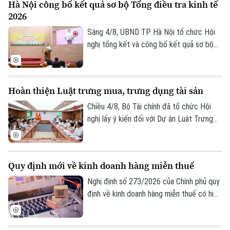
Hà Nội công bố kết quả sơ bộ Tổng điều tra kinh tế
UBND thành phố Hà Nội Nguyễn Xuân
2026
Lưu, Trưởng Ban Chỉ đạo Tổng điều tra
kinh tế năm 2026 thành phố tại Hội nghị
Sáng 4/8, UBND TP Hà Nội tổ chức Hội
tổng kết và công bố kết quả sơ bộ Tổng
nghị tổng kết và công bố kết quả sơ bộ
điều tra kinh tế năm 2026.
Tổng điều tra kinh tế năm 2026. Hội nghị
do Phó Chủ tịch UBND thành phố Nguyễn
Xuân Lưu, Trưởng Ban Chỉ đạo Tổng điều
Hoàn thiện Luật trưng mua, trưng dụng tài sản
tra kinh tế năm 2026 thành phố Hà Nội
chủ trì.
Chiều 4/8, Bộ Tài chính đã tổ chức Hội
nghị lấy ý kiến đối với Dự án Luật Trưng
mua, trưng dụng tài sản (sửa đổi), nhằm
hoàn thiện cơ sở pháp lý về huy động
nguồn lực trong các tình huống cấp bách,
Quy định mới về kinh doanh hàng miễn thuế
đồng thời bảo đảm tốt hơn quyền sở hữu
tài sản của tổ chức, cá nhân.
Nghị định số 273/2026 của Chính phủ quy
định về kinh doanh hàng miễn thuế có hiệu
lực thi hành kể từ ngày 21/8/2026. Một
trong những điểm mới đáng chú ý của