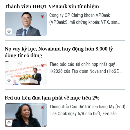
Quần vợt
tại Hà Nội. Bảng xếp hạng nhằm ghi nhận
Tin tức
Đã phát sóng
Thành viên HĐQT VPBank xin từ nhiệm
những doanh nghiệp có hiệu quả hoạt
Golf
động, năng lực quản trị, đổi mới và uy tín
Công ty CP Chứng khoán VPBank
Sao
trên thị trường.
(VPBankS, mã chứng khoán: VPX, sàn
HoSE) vừa công bố nhận được đơn từ
Điện ảnh
nhiệm của ông Nguyễn Lương Tân - thành
viên HĐQT.
Thời trang
Nợ vay kỷ lục, Novaland huy động hơn 8.000 tỷ
đồng từ cổ đông
Âm nhạc
Theo báo cáo tài chính hợp nhất quý
II/2026 của Tập đoàn Novaland (HoSE:
NVL), nợ phải trả tiếp tục chiếm gần 75%
tổng nguồn vốn, tăng lên 193.400 tỷ đồng
vào cuối quý II. Với số tiền dự kiến huy
Fed ưu tiên đưa lạm phát về mục tiêu 2%
động hơn 8.006 tỷ đồng, Novaland sẽ ưu
tiên 5.953 tỷ đồng để thanh toán các
Thống đốc Cục Dự trữ liên bang Mỹ (Fed)
khoản nợ, nghĩa vụ tài chính và các khoản
Lisa Cook ngày 6/8 cho biết, Fed sẵn
phải trả quá hạn của công ty.
sàng tăng lãi suất trở lại nếu lạm phát
không giảm theo kỳ vọng, nhấn mạnh ưu