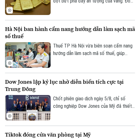
đợt bứt phá đầy ấn tượng của vàng. Đồng
USD suy yếu, lợi suất trái phiếu Kho bạc
Mỹ giảm và những tín hiệu tích cực từ
các cuộc đàm phán giữa Mỹ và Iran được
Hà Nội ban hành cẩm nang hướng dẫn làm sạch mã
Theo dõi Hà Nội On
cho là các yếu tố làm thay đổi tâm lý của
số thuế
giới đầu tư.
Thuế TP Hà Nội vừa biên soạn cẩm nang
hướng dẫn làm sạch mã số thuế, giúp
người nộp thuế nhận biết trạng thái mã số
thuế, xử lý các trường hợp cần cập nhật
thông tin và hạn chế phát sinh vướng mắc
Dow Jones lập kỷ lục nhờ diễn biến tích cực tại
trong quá trình thực hiện nghĩa vụ thuế.
Trung Đông
Chốt phiên giao dịch ngày 5/8, chỉ số
công nghiệp Dow Jones của Mỹ đã thiết
lập mức cao kỷ lục mới nhờ những tín hiệu
tiến triển hướng tới hòa bình tại khu vực
Trung Đông. Diễn biến này được kỳ vọng
Tiktok đóng cửa văn phòng tại Mỹ
sẽ giải tỏa bớt áp lực lạm phát toàn cầu.