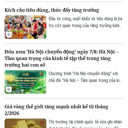
tiên hiện nay vẫn là đưa lạm phát về mục
Kích cầu tiêu dùng, thúc đẩy tăng trưởng
tiêu 2%.
Đầu tư công, xuất khẩu và tiêu dùng là ba
trụ cột quan trọng của tăng trưởng kinh
tế. Trong bối cảnh Việt Nam đặt mục tiêu
tăng trưởng hai con số, việc thúc đẩy
sức mua trong nước thông qua các
Đón xem 'Hà Nội chuyển động' ngày 7/8: Hà Nội –
chương trình khuyến mãi, kích cầu tiêu
Tầm quan trọng của kinh tế tập thể trong tăng
dùng đang trở thành giải pháp quan trọng,
trưởng hai con số
vừa hỗ trợ doanh nghiệp mở rộng thị
Chương trình "Hà Nội chuyển động" với
trường, vừa tạo thêm động lực cho tăng
chủ đề "Hà Nội – Tầm quan trọng của kinh
trưởng kinh tế.
tế tập thể trong tăng trưởng hai con số"
sẽ phát sóng trực tiếp trên các nền tảng
của Cơ quan Báo và phát thanh, truyền
Giá vàng thế giới tăng mạnh nhất kể từ tháng
hình Hà Nội vào 19h hôm nay, ngày 7/8.
2/2026
Thị trường tài chính quốc tế vừa ghi nhận