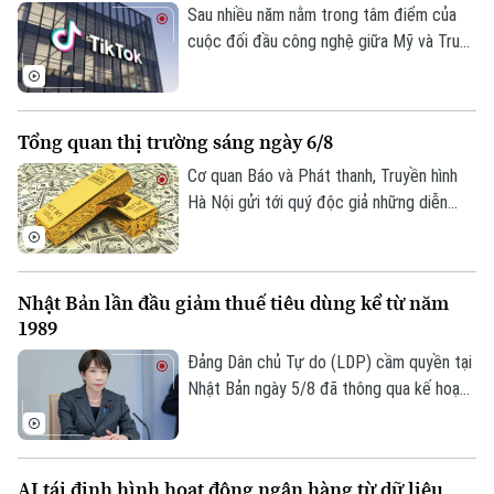
Sau nhiều năm nằm trong tâm điểm của
cuộc đối đầu công nghệ giữa Mỹ và Trung
Quốc, số phận của TikTok tại thị trường
Mỹ đã dần ngã ngũ với một cấu trúc sở
hữu hoàn toàn mới. Tuy nhiên, để duy trì
Tổng quan thị trường sáng ngày 6/8
hoạt động và đáp ứng các yêu cầu khắt
khe về an ninh quốc gia, nền tảng này
Cơ quan Báo và Phát thanh, Truyền hình
đang phải đối mặt với những đợt tái cấu
Hà Nội gửi tới quý độc giả những diễn
trúc, bao gồm việc đóng cửa các văn
biến mới nhất của thị trường sáng nay
phòng quan trọng và cắt giảm hàng loạt
(6/8) với thông tin về giá vàng và tỷ giá
nhân sự.
ngoại tệ.
Nhật Bản lần đầu giảm thuế tiêu dùng kể từ năm
1989
Đảng Dân chủ Tự do (LDP) cầm quyền tại
Nhật Bản ngày 5/8 đã thông qua kế hoạch
do Thủ tướng Sanae Takaichi đề xuất,
nhằm cắt giảm thuế tiêu thụ đối với thực
phẩm. Nếu được Quốc hội phê chuẩn, đây
AI tái định hình hoạt động ngân hàng từ dữ liệu