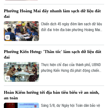
học cơ sở thuộc UBND xã; công bố các
quyết định về tổ chức Đảng và công tác
Phường Hoàng Mai đẩy nhanh làm sạch dữ liệu đất
cán bộ đối với các cơ sở giáo dục công
đai
lập trên địa bàn xã sau sắp xếp.
Chiến dịch 45 ngày đêm làm sạch dữ liệu
đất đai trên địa bàn phường Hoàng Mai
đang trong giai đoạn quyết định tiến độ.
Với một địa bàn rộng, đông dân cư, gần
19 ngàn thửa đất cần phải hoàn thiện dữ
Phường Kiến Hưng: 'Thần tốc' làm sạch dữ liệu đất
liệu, kế hoạch mà phường Hoàng Mai đề
đai
ra là đến 10/8 phải hoàn thành thu thập
dữ liệu tại 41 tổ dân phố đang đứng
Thực hiện chỉ đạo của thành phố, UBND
trước những thách thức không nhỏ.
phường Kiến Hưng đã phát động chiến
dịch cao điểm "45 ngày đêm" làm sạch dữ
liệu đất đai. Đây không chỉ là một kế
hoạch hành chính đơn thuần, mà là một
Hoàn Kiếm hướng tới địa bàn tiêu biểu về an ninh,
cuộc "tổng động viên" toàn diện nhằm
an toàn
chuẩn hóa, làm sạch và cập nhật cơ sở dữ
liệu quốc gia về đất đai trên địa bàn.
Sáng 5/8, dự Ngày hội Toàn dân bảo vệ