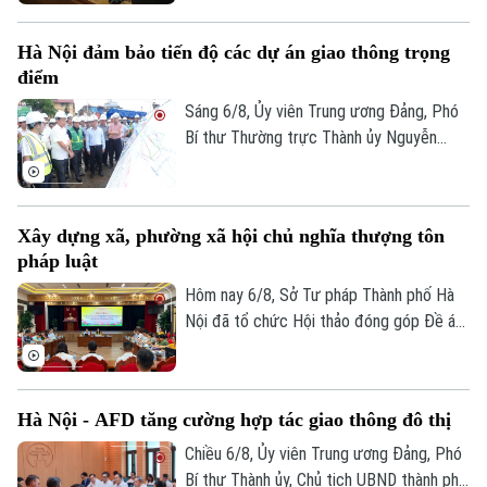
Hà Nội đảm bảo tiến độ các dự án giao thông trọng
điểm
Sáng 6/8, Ủy viên Trung ương Đảng, Phó
Bí thư Thường trực Thành ủy Nguyễn
Trọng Đông, Trưởng Ban Chỉ đạo giải
phóng mặt bằng các dự án đầu tư trên
Chuyên mục
địa bàn thành phố Hà Nội, kiểm tra thực
Xây dựng xã, phường xã hội chủ nghĩa thượng tôn
địa một số hạng mục quan trọng.
Thời sự
pháp luật
Hôm nay 6/8, Sở Tư pháp Thành phố Hà
Hà Nội
Hà Nội
Nội đã tổ chức Hội thảo đóng góp Đề án
“Xây dựng văn hoá tuân thủ pháp luật
Chính trị
Nhịp sống Hà Nội
Thế giới
trong xây dựng xã, phường xã hội chủ
nghĩa trên địa bàn thành phố Hà Nội”.
Xã hội
Người Hà Nội
Hà Nội - AFD tăng cường hợp tác giao thông đô thị
Tin tức
Kinh tế
Chiều 6/8, Ủy viên Trung ương Đảng, Phó
An ninh trật tự
Khoảnh khắc Hà Nội
Bí thư Thành ủy, Chủ tịch UBND thành phố
Quân sự