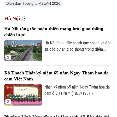
Diễn đàn Tương lai ASEAN 2026
Hà Nội
Hà Nội tăng tốc hoàn thiện mạng lưới giao thông
Xu hướng
chiến lược
Hà Nội đang đẩy nhanh quy hoạch và đầu
tư các dự án giao thông trọng điểm,
trong đó đặt mục tiêu khép kín 5 tuyến
đường vành đai vào năm 2027 và tiếp tục
nghiên cứu bổ sung nhiều tuyến đường
Xã Thạch Thất kỷ niệm 65 năm Ngày Thảm họa da
sắt đô thị, kỳ vọng sẽ tạo động lực phát
cam Việt Nam
triển kinh tế - xã hội và giải quyết bài toán
ùn tắc giao thông của Thủ đô.
Nhân kỷ niệm 65 năm Ngày Thảm họa da
cam ở Việt Nam (10/8/1961 -
10/8/2026), Hội Nạn nhân chất độc da
cam/dioxin xã Thạch Thất tổ chức lễ kỷ
niệm và trao quà cho các nạn nhân chất
Phường Lĩnh Nam tăng tốc làm sạch dữ liệu đất đai