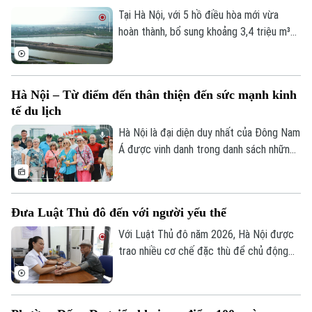
Tại Hà Nội, với 5 hồ điều hòa mới vừa
hoàn thành, bổ sung khoảng 3,4 triệu m³
dung tích chứa nước; cùng với việc hạ
mực nước các hồ hiện có thông qua hệ
thống trạm bơm, tổng dung tích điều hòa
Hà Nội – Từ điểm đến thân thiện đến sức mạnh kinh
của toàn thành phố tăng thêm khoảng 4,8
tế du lịch
triệu m³. Nhờ vậy, góp phần nâng năng lực
điều tiết của hệ thống thêm khoảng 15-
Hà Nội là đại diện duy nhất của Đông Nam
20%.
Á được vinh danh trong danh sách những
thành phố có dịch vụ khách hàng thân
thiện nhất thế giới. Danh hiệu này tiếp tục
khẳng định sức hút của Thủ đô không chỉ
Đưa Luật Thủ đô đến với người yếu thế
từ di sản và văn hóa, mà còn từ sự mến
khách của con người Hà Nội.
Với Luật Thủ đô năm 2026, Hà Nội được
trao nhiều cơ chế đặc thù để chủ động
ban hành các chính sách an sinh phù hợp
với điều kiện thực tiễn của Thủ đô. Những
quy định ấy không chỉ hướng tới mục tiêu