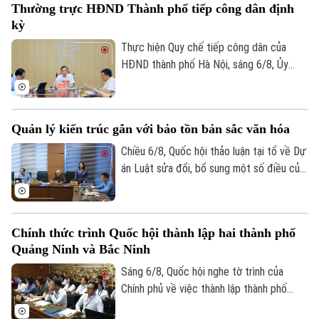
Thường trực HĐND Thành phố tiếp công dân định
hành chính của Đảng lên môi trường điện
kỳ
tử cho các tổ chức cơ sở Đảng trực
thuộc.
Thực hiện Quy chế tiếp công dân của
HĐND thành phố Hà Nội, sáng 6/8, Ủy
viên Thường trực, Trưởng Ban Đô thị
HĐND thành phố Trần Hợp Dũng đã tiếp
công dân định kỳ.
Quản lý kiến trúc gắn với bảo tồn bản sắc văn hóa
Chiều 6/8, Quốc hội thảo luận tại tổ về Dự
án Luật sửa đổi, bổ sung một số điều của
Luật Kiến trúc. Nhiều đại biểu đồng tình,
dự thảo Luật đã tập trung đổi mới công
tác quản lý hành nghề kiến trúc theo
Chính thức trình Quốc hội thành lập hai thành phố
hướng cắt giảm thủ tục hành chính,
Quảng Ninh và Bắc Ninh
chuyển mạnh từ tiền kiểm sang hậu kiểm
và đẩy mạnh chuyển đổi số.
Sáng 6/8, Quốc hội nghe tờ trình của
Chính phủ về việc thành lập thành phố
Quảng Ninh và thành phố Bắc Ninh.